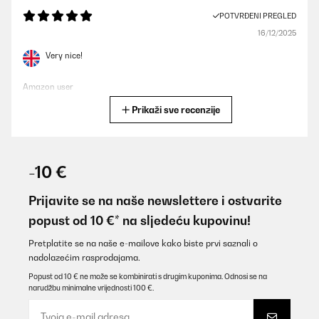
POTVRĐENI PREGLED
16/12/2025
Very nice!
Amazon user
Prikaži sve recenzije
Prevedi
POTVRĐENI PREGLED
12/10/2025
-10 €
So far, fine
Prijavite se na naše newslettere i ostvarite
Amazon user
popust od 10 €* na sljedeću kupovinu!
Prevedi
Pretplatite se na naše e-mailove kako biste prvi saznali o
nadolazećim rasprodajama.
POTVRĐENI PREGLED
Popust od 10 € ne može se kombinirati s drugim kuponima. Odnosi se na
narudžbu minimalne vrijednosti 100 €.
10/10/2025
Buenas para camping