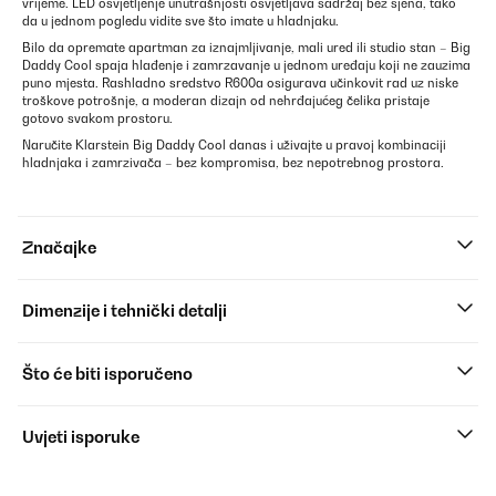
vrijeme. LED osvjetljenje unutrašnjosti osvjetljava sadržaj bez sjena, tako
da u jednom pogledu vidite sve što imate u hladnjaku.
Bilo da opremate apartman za iznajmljivanje, mali ured ili studio stan – Big
Daddy Cool spaja hlađenje i zamrzavanje u jednom uređaju koji ne zauzima
puno mjesta. Rashladno sredstvo R600a osigurava učinkovit rad uz niske
troškove potrošnje, a moderan dizajn od nehrđajućeg čelika pristaje
gotovo svakom prostoru.
Naručite Klarstein Big Daddy Cool danas i uživajte u pravoj kombinaciji
hladnjaka i zamrzivača – bez kompromisa, bez nepotrebnog prostora.
Značajke
Dimenzije i tehnički detalji
Što će biti isporučeno
Uvjeti isporuke