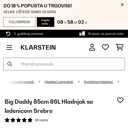
DO 18 % POPUSTA U TRGOVINI!
VELIKE UŠTEDE SAMO 24 SATA!
Kupite
08
58
02
FULLSWING18
H
M
S
sada
3-godišnje jamstvo
14 dana za povrat robe
Kućanski aparati
Hladnjaci i zamrzivači
Kombinirani hladnjaci
Big Daddy 85cm 86L Hladnjak sa
ledenicom Srebro
36 ocjene