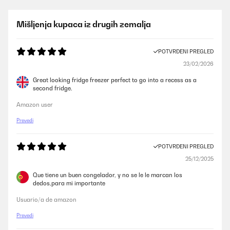
Mišljenja kupaca iz drugih zemalja
POTVRĐENI PREGLED
23/02/2026
Great looking fridge freezer perfect to go into a recess as a
second fridge.
Amazon user
Prevedi
POTVRĐENI PREGLED
25/12/2025
Que tiene un buen congelador, y no se le le marcan los
dedos,para mi importante
Usuario/a de amazon
Prevedi