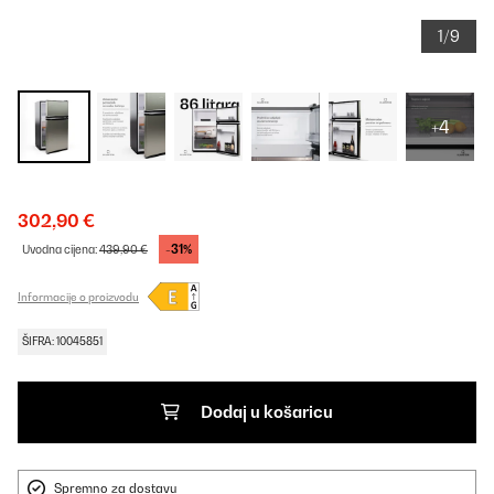
1/9
+4
302,90 €
-31%
Uvodna cijena:
439,90 €
Informacije o proizvodu
ŠIFRA: 10045851
Dodaj u košaricu
Spremno za dostavu