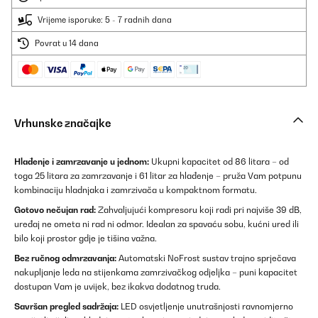
Vrijeme isporuke: 5 - 7 radnih dana
Povrat u 14 dana
Vrhunske značajke
Hlađenje i zamrzavanje u jednom:
Ukupni kapacitet od 86 litara – od
toga 25 litara za zamrzavanje i 61 litar za hlađenje – pruža Vam potpunu
kombinaciju hladnjaka i zamrzivača u kompaktnom formatu.
Gotovo nečujan rad:
Zahvaljujući kompresoru koji radi pri najviše 39 dB,
uređaj ne ometa ni rad ni odmor. Idealan za spavaću sobu, kućni ured ili
bilo koji prostor gdje je tišina važna.
Bez ručnog odmrzavanja:
Automatski NoFrost sustav trajno sprječava
nakupljanje leda na stijenkama zamrzivačkog odjeljka – puni kapacitet
dostupan Vam je uvijek, bez ikakva dodatnog truda.
Savršan pregled sadržaja:
LED osvjetljenje unutrašnjosti ravnomjerno