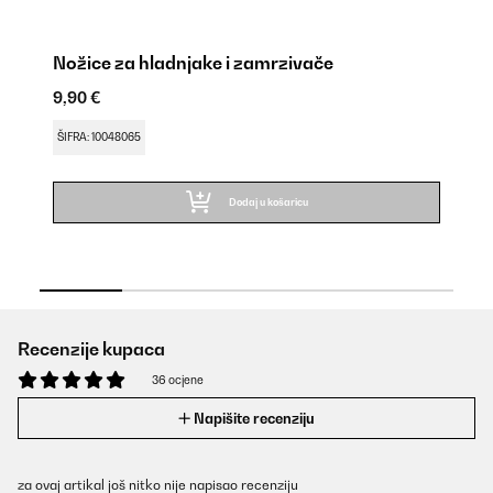
Nožice za hladnjake i zamrzivače
Br
9,90 €
12
ŠIFRA: 10048065
ŠI
Dodaj u košaricu
Recenzije kupaca
36 ocjene
Napišite recenziju
za ovaj artikal još nitko nije napisao recenziju