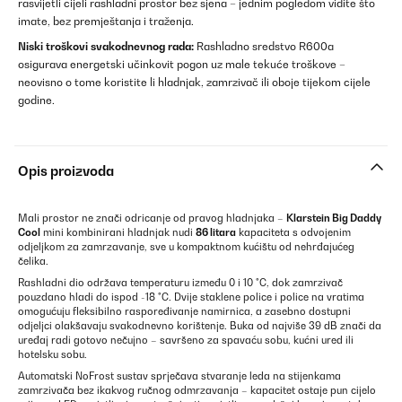
rasvijetli cijeli rashladni prostor bez sjena – jednim pogledom vidite što
imate, bez premještanja i traženja.
Niski troškovi svakodnevnog rada:
Rashladno sredstvo R600a
osigurava energetski učinkovit pogon uz male tekuće troškove –
neovisno o tome koristite li hladnjak, zamrzivač ili oboje tijekom cijele
godine.
Opis proizvoda
Mali prostor ne znači odricanje od pravog hladnjaka –
Klarstein Big Daddy
Cool
mini kombinirani hladnjak nudi
86 litara
kapaciteta s odvojenim
odjeljkom za zamrzavanje, sve u kompaktnom kućištu od nehrđajućeg
čelika.
Rashladni dio održava temperaturu između 0 i 10 °C, dok zamrzivač
pouzdano hladi do ispod -18 °C. Dvije staklene police i police na vratima
omogućuju fleksibilno raspoređivanje namirnica, a zasebno dostupni
odjeljci olakšavaju svakodnevno korištenje. Buka od najviše 39 dB znači da
uređaj radi gotovo nečujno – savršeno za spavaću sobu, kućni ured ili
hotelsku sobu.
Automatski NoFrost sustav sprječava stvaranje leda na stijenkama
zamrzivača bez ikakvog ručnog odmrzavanja – kapacitet ostaje pun cijelo