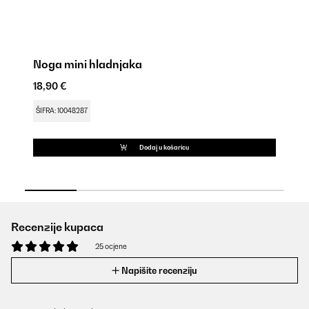
Noga mini hladnjaka
Ov
18,90 €
18
ŠIFRA: 10048287
ŠI
Dodaj u košaricu
Recenzije kupaca
25 ocjene
Napišite recenziju