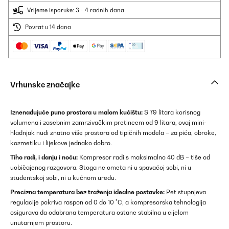
Vrijeme isporuke: 3 - 4 radnih dana
Povrat u 14 dana
Vrhunske značajke
Iznenađujuće puno prostora u malom kućištu:
S 79 litara korisnog
volumena i zasebnim zamrzivačkim pretincem od 9 litara, ovaj mini-
hladnjak nudi znatno više prostora od tipičnih modela – za pića, obroke,
kozmetiku i lijekove jednako dobro.
Tiho radi, i danju i noću:
Kompresor radi s maksimalno 40 dB – tiše od
uobičajenog razgovora. Stoga ne ometa ni u spavaćoj sobi, ni u
studentskoj sobi, ni u kućnom uredu.
Precizna temperatura bez traženja idealne postavke:
Pet stupnjeva
regulacije pokriva raspon od 0 do 10 °C, a kompresorska tehnologija
osigurava da odabrana temperatura ostane stabilna u cijelom
unutarnjem prostoru.