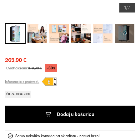
1/7
+2
265,90 €
-30%
Uvodna cijena:
379,90 €
Informacije o proizvodu
ŠIFRA: 10045806
Dodaj u košaricu
Samo nekoliko komada na skladištu - naruči brzo!