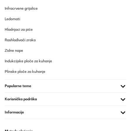
Infracrvene grijalice
Prevedi
Ledomati
POTVRĐENI PREGLED
Hladnjaci za piće
23/11/2025
Ware i. O. wie beschrieben, schnelle und zuverlässige Liefewrung
Rashlađivači zraka
Zidne nape
Amazon-Benutzer
Indukcijske ploče za kuhanje
Prevedi
Plinske ploče za kuhanje
POTVRĐENI PREGLED
22/10/2025
Popularne teme
Mein sohn hat sich riesig gefreut über seinen 1. Eigennen
kühlschrank..Er sieht einfach klasse aus. Ganz klare weiter
Korisnička podrška
empfehlung
Amazon-Benutzer
Informacije
Prevedi