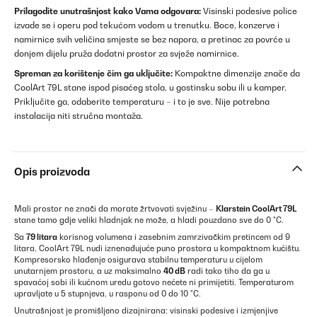
Prilagodite unutrašnjost kako Vama odgovara:
Visinski podesive police
izvade se i operu pod tekućom vodom u trenutku. Boce, konzerve i
namirnice svih veličina smjeste se bez napora, a pretinac za povrće u
donjem dijelu pruža dodatni prostor za svježe namirnice.
Spreman za korištenje čim ga uključite:
Kompaktne dimenzije znače da
CoolArt 79L stane ispod pisaćeg stola, u gostinsku sobu ili u kamper.
Priključite ga, odaberite temperaturu – i to je sve. Nije potrebna
instalacija niti stručna montaža.
Opis proizvoda
Mali prostor ne znači da morate žrtvovati svježinu –
Klarstein CoolArt 79L
stane tamo gdje veliki hladnjak ne može, a hladi pouzdano sve do 0 °C.
Sa
79 litara
korisnog volumena i zasebnim zamrzivačkim pretincem od 9
litara, CoolArt 79L nudi iznenađujuće puno prostora u kompaktnom kućištu.
Kompresorsko hlađenje osigurava stabilnu temperaturu u cijelom
unutarnjem prostoru, a uz maksimalno
40 dB
radi tako tiho da ga u
spavaćoj sobi ili kućnom uredu gotovo nećete ni primijetiti. Temperaturom
upravljate u 5 stupnjeva, u rasponu od 0 do 10 °C.
Unutrašnjost je promišljeno dizajnirana: visinski podesive i izmjenjive