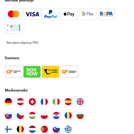
Metode plaćanja
POTVRĐENI PREGLED
06/10/2025
Quite satisfied with it, needed a fridge for my bedroom ( for
reasons ) and it fits very nicely, not loud at all, the design is
pretty, overall great product, its just a matter of how long it will
last ( id be more than happy if it works for a year)
* Sve cijene uključuju PDV.
Amazon user
Prevedi
Dostava
POTVRĐENI PREGLED
09/09/2025
Parfait fonctionne très bien
Međunarodni
Utilisateur d'Amazon
Prevedi
POTVRĐENI PREGLED
07/09/2025