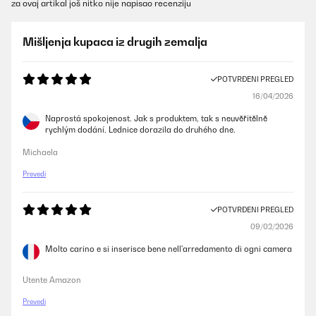
za ovaj artikal još nitko nije napisao recenziju
Mišljenja kupaca iz drugih zemalja
POTVRĐENI PREGLED
16/04/2026
Naprostá spokojenost. Jak s produktem, tak s neuvěřitělně
rychlým dodání. Lednice dorazila do druhého dne.
Michaela
Prevedi
POTVRĐENI PREGLED
09/02/2026
Molto carino e si inserisce bene nell'arredamento di ogni camera
Utente Amazon
Prevedi