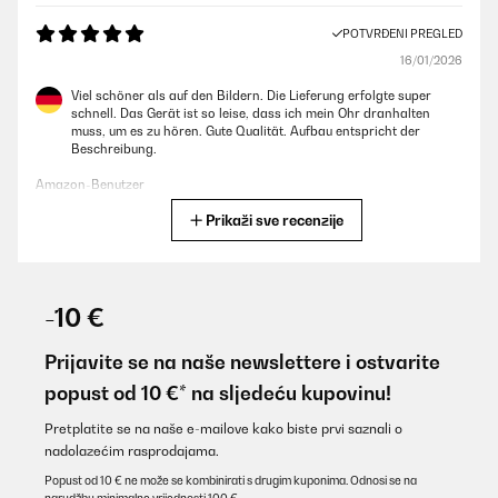
POTVRĐENI PREGLED
16/01/2026
Viel schöner als auf den Bildern. Die Lieferung erfolgte super
schnell. Das Gerät ist so leise, dass ich mein Ohr dranhalten
muss, um es zu hören. Gute Qualität. Aufbau entspricht der
Beschreibung.
Amazon-Benutzer
Prikaži sve recenzije
Prevedi
POTVRĐENI PREGLED
07/01/2026
-10 €
Bin sehr zufrieden. Design ist toll.
Prijavite se na naše newslettere i ostvarite
Amazon-Benutzer
popust od 10 €* na sljedeću kupovinu!
Prevedi
Pretplatite se na naše e-mailove kako biste prvi saznali o
nadolazećim rasprodajama.
POTVRĐENI PREGLED
Popust od 10 € ne može se kombinirati s drugim kuponima. Odnosi se na