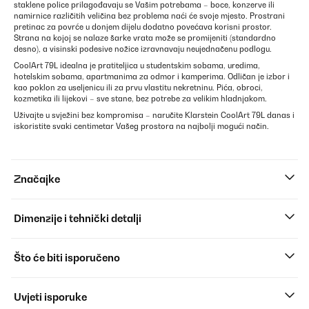
staklene police prilagođavaju se Vašim potrebama – boce, konzerve ili
namirnice različitih veličina bez problema naći će svoje mjesto. Prostrani
pretinac za povrće u donjem dijelu dodatno povećava korisni prostor.
Strana na kojoj se nalaze šarke vrata može se promijeniti (standardno
desno), a visinski podesive nožice izravnavaju neujednačenu podlogu.
CoolArt 79L idealna je pratiteljica u studentskim sobama, uredima,
hotelskim sobama, apartmanima za odmor i kamperima. Odličan je izbor i
kao poklon za useljenicu ili za prvu vlastitu nekretninu. Pića, obroci,
kozmetika ili lijekovi – sve stane, bez potrebe za velikim hladnjakom.
Uživajte u svježini bez kompromisa – naručite Klarstein CoolArt 79L danas i
iskoristite svaki centimetar Vašeg prostora na najbolji mogući način.
Značajke
Dimenzije i tehnički detalji
Što će biti isporučeno
Uvjeti isporuke