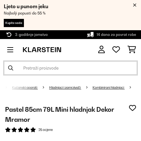
Ljeto u punom jeku
Najbolji popusti do 55 %
Kupite sada
3-godišnje jamstvo
14 dana za povrat robe
Kućanski aparati
Hladnjaci i zamrzivači
Kombinirani hladnjaci
Pastel 85cm 79L Mini hladnjak Dekor
Mramor
25 ocjene