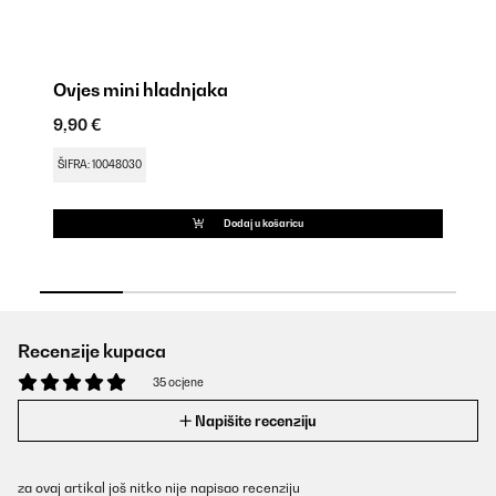
Ovjes mini hladnjaka
Ov
9,90 €
16
ŠIFRA: 10048030
ŠI
Dodaj u košaricu
Recenzije kupaca
35 ocjene
Napišite recenziju
za ovaj artikal još nitko nije napisao recenziju