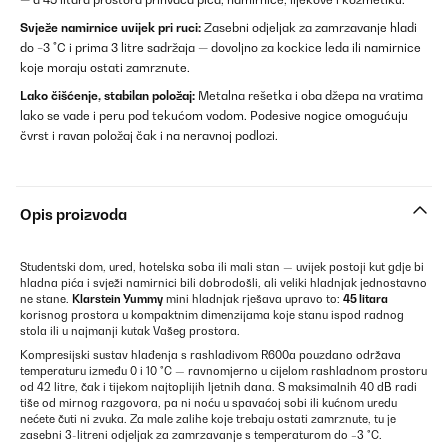
Svježe namirnice uvijek pri ruci:
Zasebni odjeljak za zamrzavanje hladi
do −3 °C i prima 3 litre sadržaja — dovoljno za kockice leda ili namirnice
koje moraju ostati zamrznute.
Lako čišćenje, stabilan položaj:
Metalna rešetka i oba džepa na vratima
lako se vade i peru pod tekućom vodom. Podesive nogice omogućuju
čvrst i ravan položaj čak i na neravnoj podlozi.
Opis proizvoda
Studentski dom, ured, hotelska soba ili mali stan — uvijek postoji kut gdje bi
hladna pića i svježi namirnici bili dobrodošli, ali veliki hladnjak jednostavno
ne stane.
Klarstein Yummy
mini hladnjak rješava upravo to:
45 litara
korisnog prostora u kompaktnim dimenzijama koje stanu ispod radnog
stola ili u najmanji kutak Vašeg prostora.
Kompresijski sustav hlađenja s rashladivom R600a pouzdano održava
temperaturu između 0 i 10 °C — ravnomjerno u cijelom rashladnom prostoru
od 42 litre, čak i tijekom najtoplijih ljetnih dana. S maksimalnih 40 dB radi
tiše od mirnog razgovora, pa ni noću u spavaćoj sobi ili kućnom uredu
nećete čuti ni zvuka. Za male zalihe koje trebaju ostati zamrznute, tu je
zasebni 3-litreni odjeljak za zamrzavanje s temperaturom do −3 °C.