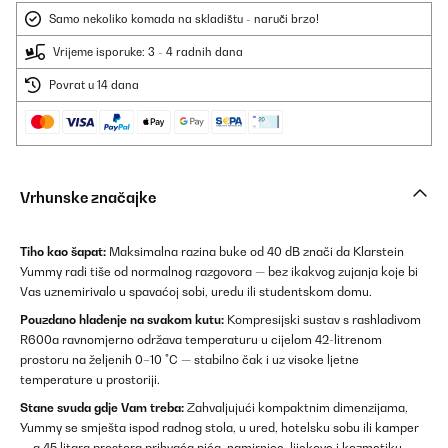
Samo nekoliko komada na skladištu - naruči brzo!
Vrijeme isporuke: 3 - 4 radnih dana
Povrat u 14 dana
Vrhunske značajke
Tiho kao šapat:
Maksimalna razina buke od 40 dB znači da Klarstein
Yummy radi tiše od normalnog razgovora — bez ikakvog zujanja koje bi
Vas uznemirivalo u spavaćoj sobi, uredu ili studentskom domu.
Pouzdano hlađenje na svakom kutu:
Kompresijski sustav s rashladivom
R600a ravnomjerno održava temperaturu u cijelom 42-litrenom
prostoru na željenih 0–10 °C — stabilno čak i uz visoke ljetne
temperature u prostoriji.
Stane svuda gdje Vam treba:
Zahvaljujući kompaktnim dimenzijama,
Yummy se smješta ispod radnog stola, u ured, hotelsku sobu ili kamper
— a 45 litara prostora prihvaća pića, namirnice, lijekove i kozmetiku.