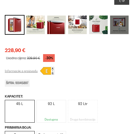
1/9
+4
228,90 €
-30%
Uvodna cijena:
329,90 €
Informacije o proizvodu
ŠIFRA: 10045897
KAPACITET:
45 L
92 L
92 Ltr
Dostupno
Druga kombinacija
PRIMARNA BOJA: