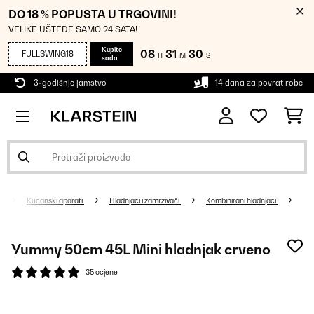
DO 18 % POPUSTA U TRGOVINI!
VELIKE UŠTEDE SAMO 24 SATA!
Kupite
08
31
30
FULLSWING18
H
M
S
sada
3-godišnje jamstvo
14 dana za povrat robe
Kućanski aparati
Hladnjaci i zamrzivači
Kombinirani hladnjaci
Yummy 50cm 45L Mini hladnjak crveno
35 ocjene