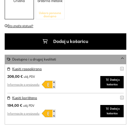
Crvena
Srebrna metalik
Uskoro ponovno
dostupno
Što znače statusi?
Dodaj u košaricu
Dostupno i u drugoj kvaliteti
Kupiti raspakirano
206,00 €
uklj. PDV
Dodaj u
Informacije o proizvodu
košaricu
Kupiti korišteno
194,00 €
uklj. PDV
Dodaj u
Informacije o proizvodu
košaricu