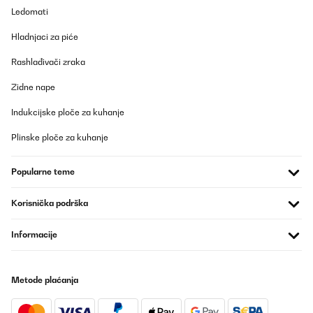
Ledomati
POTVRĐENI PREGLED
Hladnjaci za piće
21/12/2023
Rashlađivači zraka
Me encanta. La nevera el preciosa le da un toque vintage a mi
cocina. Tiene mucha capacidad, más de lo que esperaba y enfría
mucho. No hace nada de ruido. Es cierto que no tiene luz led y
Zidne nape
esto sería un plus, pero no es algo que le reste. Estoy muy
contenta con la compra.
Indukcijske ploče za kuhanje
Usuario/a de amazon
Plinske ploče za kuhanje
Prevedi
Popularne teme
POTVRĐENI PREGLED
Korisnička podrška
16/11/2023
Bon petit frigo, efficace et très silencieux.Il serait parfait s'il la
Informacije
porte pouvait s'ouvrir des deux côtés ( mais je le savais avant
d'acheter, donc, pas de problème.
Utilisateur d'Amazon
Metode plaćanja
Prevedi