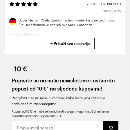
POTVRĐENI PREGLED
20/08/2025
Super kleiner KS als Zweikphlschrank oder für Zweitwohnung.
Ein Licht drinnen würde ich mir noch wünschen.
Amazon-Benutzer
Prikaži sve recenzije
Prevedi
POTVRĐENI PREGLED
06/04/2025
-10 €
Als zweitkühlschrank super geeignet.Grösse und d Farbe sehr toll
Prijavite se na naše newslettere i ostvarite
Amazon-Benutzer
popust od 10 €* na sljedeću kupovinu!
Prevedi
Pretplatite se na naše e-mailove kako biste prvi saznali o
nadolazećim rasprodajama.
POTVRĐENI PREGLED
Popust od 10 € ne može se kombinirati s drugim kuponima. Odnosi se na
narudžbu minimalne vrijednosti 100 €.
10/02/2025
Schöner Kühlschrank, der sehr leise ist. Eine Leuchte im