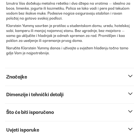
Iznutra Vas dočekuju metalna rešetka i dva džepa na vratima — idealno za
boce, limenke, jogurte ili kozmetiku. Polica se lako vadi i pere pod tekućom
vodom bez ikakve muke. Podesive nogice osiguravaju stabilan i ravan
položaj na gotovo svakoj podlozi.
Klarstein Yummy savršen je pratilac u studentskom domu, uredu, hotelskoj
sobi, kamperu ili manjoj najamnoj stanu. Bez ugradnje, bez majstora —
samo ga uključite i hladnjak je odmah spreman za rad. Promišljen i kao
poklon za useljenje ili opremanje prvog doma.
Naručite Klarstein Yummy danas i uživajte u svježem hlađenju točno tamo
gdje Vam je najpotrebnije.
Značajke
Dimenzije i tehnički detalji
Što će biti isporučeno
Uvjeti isporuke