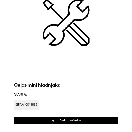
Ovjes mini hladnjaka
Br
9,90 €
9,
ŠIFRA: 10047953
ŠI
Dodaj u košaricu