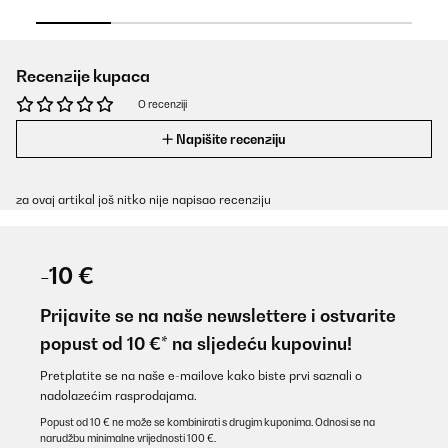
Recenzije kupaca
O recenziji
Napišite recenziju
za ovaj artikal još nitko nije napisao recenziju
-10 €
Prijavite se na naše newslettere i ostvarite
popust od 10 €* na sljedeću kupovinu!
Pretplatite se na naše e-mailove kako biste prvi saznali o
nadolazećim rasprodajama.
Popust od 10 € ne može se kombinirati s drugim kuponima. Odnosi se na
narudžbu minimalne vrijednosti 100 €.