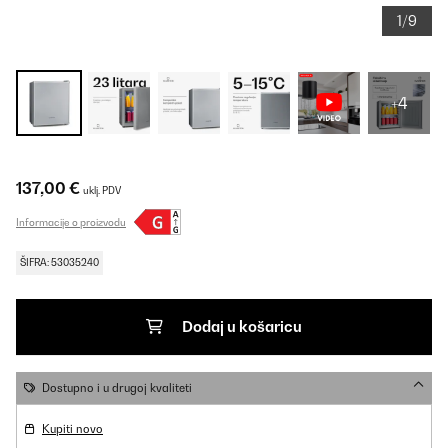
1/9
+4
137,00 €
uklj. PDV
Informacije o proizvodu
ŠIFRA: 53035240
Dodaj u košaricu
Dostupno i u drugoj kvaliteti
Kupiti novo