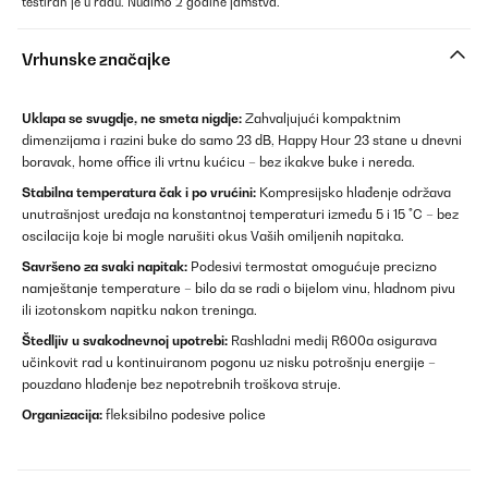
testiran je u radu. Nudimo 2 godine jamstva.
Vrhunske značajke
Uklapa se svugdje, ne smeta nigdje:
Zahvaljujući kompaktnim
dimenzijama i razini buke do samo 23 dB, Happy Hour 23 stane u dnevni
boravak, home office ili vrtnu kućicu – bez ikakve buke i nereda.
Stabilna temperatura čak i po vrućini:
Kompresijsko hlađenje održava
unutrašnjost uređaja na konstantnoj temperaturi između 5 i 15 °C – bez
oscilacija koje bi mogle narušiti okus Vaših omiljenih napitaka.
Savršeno za svaki napitak:
Podesivi termostat omogućuje precizno
namještanje temperature – bilo da se radi o bijelom vinu, hladnom pivu
ili izotonskom napitku nakon treninga.
Štedljiv u svakodnevnoj upotrebi:
Rashladni medij R600a osigurava
učinkovit rad u kontinuiranom pogonu uz nisku potrošnju energije –
pouzdano hlađenje bez nepotrebnih troškova struje.
Organizacija:
fleksibilno podesive police