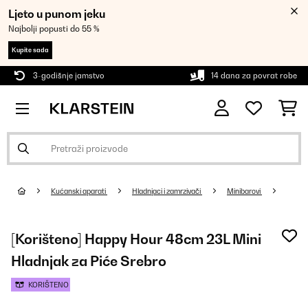
Ljeto u punom jeku
Najbolji popusti do 55 %
Kupite sada
3-godišnje jamstvo
14 dana za povrat robe
Kućanski aparati
Hladnjaci i zamrzivači
Minibarovi
[Korišteno] Happy Hour 48cm 23L Mini
Hladnjak za Piće Srebro
KORIŠTENO