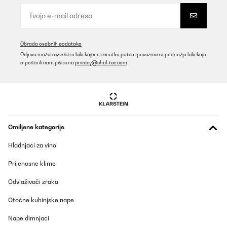
Obrada osobnih podataka
Odjavu možete izvršiti u bilo kojem trenutku putem poveznice u podnožju bilo koje
e-pošte ili nam pišite na
privacy@chal-tec.com
.
Omiljene kategorije
Hladnjaci za vino
Prijenosne klime
Odvlaživači zraka
Otočne kuhinjske nape
Nape dimnjaci