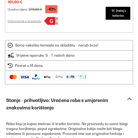
161,90 €
-42%
279,90 €
Uvodna cijena:
Dodaj u
košaricu
Informacije o proizvodu
Samo nekoliko komada na skladištu - naruči brzo!
Vrijeme isporuke: 5 - 7 radnih dana
Povrat u 14 dana
Stanje - prihvatljivo: Vraćena roba s umjerenim
znakovima korištenja
Roba koju je kupac testirao ili kratko koristio. Na proizvodu su samo blagi
tragovi korištenja, poput ogrebotina. Originalna kutija može biti blago
oštećena ili ponovno zapakirana. Proizvod ima sve originalne funkcije i