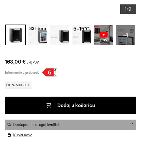
1/9
+4
163,00 €
uklj. PDV
Informacije o proizvodu
ŠIFRA: 53030510
Dodaj u košaricu
Dostupno i u drugoj kvaliteti
Kupiti novo