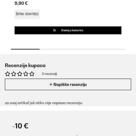
9,90 €
9,
ŠIFRA: 10047952
ŠI
Dodaj u košaricu
Recenzije kupaca
O recenziji
Napišite recenziju
za ovaj artikal još nitko nije napisao recenziju
-10 €