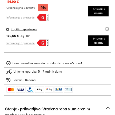
191,90 €
-45%
349,90 €
Uvodna cijena:
Dodaj u
košaricu
Informacije o proizvodu
Kupiti raspakirano
172,00 €
uklj. PDV
Dodaj u
Informacije o proizvodu
košaricu
Samo nekoliko komada na skladištu - naruči brzo!
Vrijeme isporuke: 5 - 7 radnih dana
Povrat u 14 dana
Stanje - prihvatljivo: Vraćena roba s umjerenim