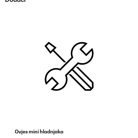
Ovjes mini hladnjaka
Ov