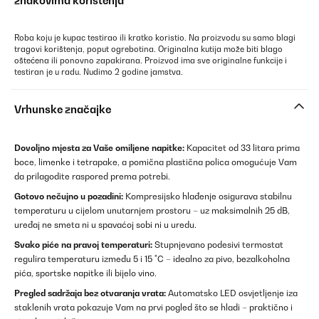
znakovima korištenja
Roba koju je kupac testirao ili kratko koristio. Na proizvodu su samo blagi
tragovi korištenja, poput ogrebotina. Originalna kutija može biti blago
oštećena ili ponovno zapakirana. Proizvod ima sve originalne funkcije i
testiran je u radu. Nudimo 2 godine jamstva.
Vrhunske značajke
Dovoljno mjesta za Vaše omiljene napitke:
Kapacitet od 33 litara prima
boce, limenke i tetrapake, a pomična plastična polica omogućuje Vam
da prilagodite raspored prema potrebi.
Gotovo nečujno u pozadini:
Kompresijsko hlađenje osigurava stabilnu
temperaturu u cijelom unutarnjem prostoru – uz maksimalnih 25 dB,
uređaj ne smeta ni u spavaćoj sobi ni u uredu.
Svako piće na pravoj temperaturi:
Stupnjevano podesivi termostat
regulira temperaturu između 5 i 15 °C – idealno za pivo, bezalkoholna
pića, sportske napitke ili bijelo vino.
Pregled sadržaja bez otvaranja vrata:
Automatsko LED osvjetljenje iza
staklenih vrata pokazuje Vam na prvi pogled što se hladi – praktično i