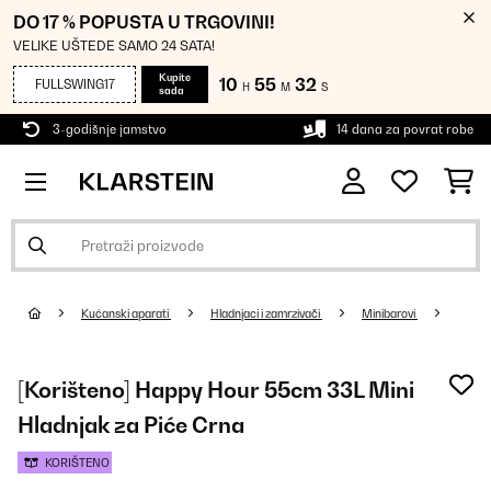
DO 17 % POPUSTA U TRGOVINI!
VELIKE UŠTEDE SAMO 24 SATA!
Kupite
10
55
32
FULLSWING17
H
M
S
sada
3-godišnje jamstvo
14 dana za povrat robe
Kućanski aparati
Hladnjaci i zamrzivači
Minibarovi
[Korišteno] Happy Hour 55cm 33L Mini
Hladnjak za Piće Crna
KORIŠTENO