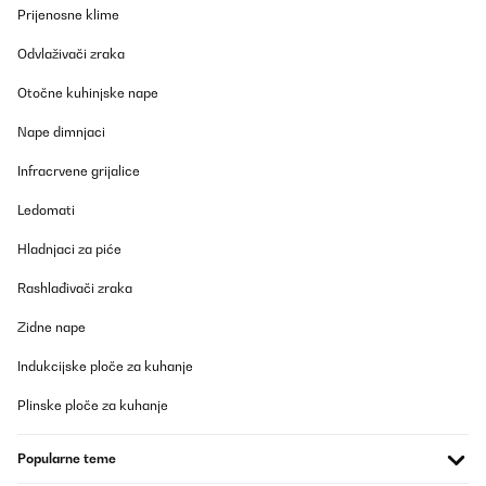
Prijenosne klime
Odvlaživači zraka
Otočne kuhinjske nape
Nape dimnjaci
Infracrvene grijalice
Ledomati
Hladnjaci za piće
Rashlađivači zraka
Zidne nape
Indukcijske ploče za kuhanje
Plinske ploče za kuhanje
Popularne teme