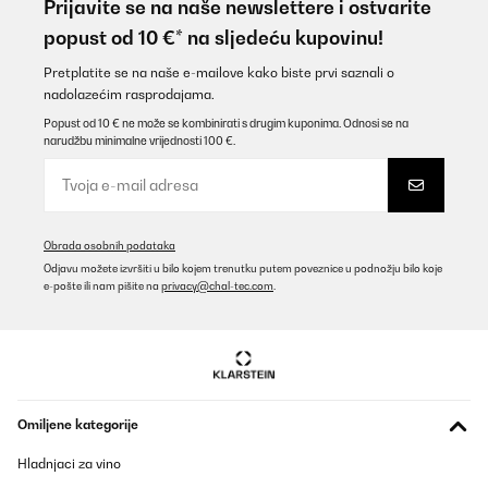
Prijavite se na naše newslettere i ostvarite
popust od 10 €* na sljedeću kupovinu!
Pretplatite se na naše e-mailove kako biste prvi saznali o
nadolazećim rasprodajama.
Popust od 10 € ne može se kombinirati s drugim kuponima. Odnosi se na
narudžbu minimalne vrijednosti 100 €.
Obrada osobnih podataka
Odjavu možete izvršiti u bilo kojem trenutku putem poveznice u podnožju bilo koje
e-pošte ili nam pišite na
privacy@chal-tec.com
.
Omiljene kategorije
Hladnjaci za vino