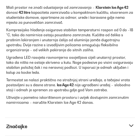
Mali prostor ne znači odustajanje od zamrzavanja –
Klarstein Ice Age 42
donosi
42 litre
kapaciteta zamrzivača u kompaktnom kućištu, stvorenom za
studentske domove, apartmane za odmor, urede i karavane gdje nema
mjesta za punoveličan zamrzivač.
Kompresijsko hlađenje osigurava stabilan temperaturni raspon od 0 do −18
°C, tako da namirnice ostaju pouzdano zamrznute. Kućište od čelika s
prašnim lakiranjem i unutarnja ćelija od aluminija jamče dugotrajnu
upotrebu. Dvije razine s izvadljivim policama omogućuju fleksibilno
organiziranje – od velikih pakiranja do sitnih zaliha.
Ugrađena LED rasvjeta ravnomjerno osvjetljava cijeli unutarnji prostor,
tako da ništa ne ostaje skriveno u kutu. Noge podesive po visini osiguravaju
stabilan položaj čak i na neravnoj podlozi. U isporuci je odmah uključen i
kalup za kocke leda.
Termostat se nalazi praktično na stražnjoj strani uređaja, a tečajevi vrata
postavljeni su s desne strane.
Ice Age 42
nije ugradbeni uređaj – slobodno
stoji i odmah je spreman za upotrebu gdje god Vam zatreba.
Uživajte u pametno iskorištenom prostoru i uvijek dostupnim zamrznutim
namirnicama – naručite Klarstein Ice Age 42 danas.
Značajke