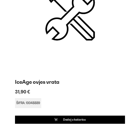
IceAge ovjes vrata
I
31,90 €
9,
ŠIFRA: 10048889
ŠI
Dodaj u košaricu