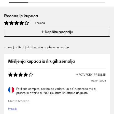
Recenzije kupaca
1 ocjena
Napišite recenziju
za ovaj artikal još nitko nije napisao recenziju
Mišljenja kupaca iz drugih zemalja
POTVRĐENI PREGLED
07/04/2024
Fa il suo compito, carino da vedere, un po’ rumoroso ma al
prezzo in offerta di 299, risultato un ottimo acquisto.
Utente Amazon
Prevedi