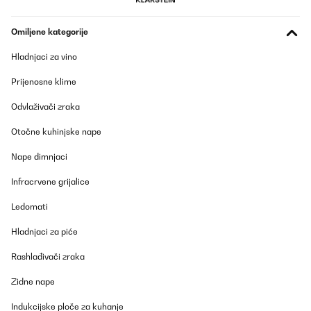
Omiljene kategorije
Hladnjaci za vino
Prijenosne klime
Odvlaživači zraka
Otočne kuhinjske nape
Nape dimnjaci
Infracrvene grijalice
Ledomati
Hladnjaci za piće
Rashlađivači zraka
Zidne nape
Indukcijske ploče za kuhanje