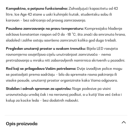
Kompaktno, a potpuno funkcionalno:
Zahvaljujući kapacitetu od 42
litre, Ice Age 42 stane u uski kuhinjski kutak, studentsku sobu ili
karavan – bez odricanja od pravog zamrzavanja.
Pouzdano zamrzavanje na pravu temperaturu:
Kompresijsko hlađenje
održava konstantan raspon od 0 do −18 °C, što znači da smrznuta hrana,
sladoled i zalihe ostaju savršeno zamrznuti koliko god dugo trebali.
Pregledan unutarnji prostor u svakom trenutku:
Bijela LED rasvjeta
ravnomjerno osvjetljava cijelu unutrašnjost zamrzivača – nema
pretražavanja u mraku niti zaboravljenih namirnica skrivenih u pozadini.
Red koji se prilagođava Vašim potrebama:
Dvije izvadljive police mogu
se postavljati prema sadržaju – bilo da spremate ravna pakiranja ili
visoke posude, unutarnji prostor organizirate kako Vama odgovara.
Stabilan i odmah spreman za upotrebu:
Noge podesive po visini
uravnotežuju uređaj čak i na neravnoj podlozi, a u kutiji Vas već čeka i
kalup za kocke leda – bez dodatnih nabavki.
Opis proizvoda