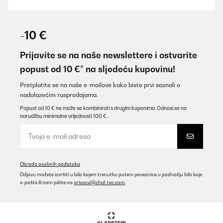
-10 €
Prijavite se na naše newslettere i ostvarite
popust od 10 €* na sljedeću kupovinu!
Pretplatite se na naše e-mailove kako biste prvi saznali o
nadolazećim rasprodajama.
Popust od 10 € ne može se kombinirati s drugim kuponima. Odnosi se na
narudžbu minimalne vrijednosti 100 €.
Obrada osobnih podataka
Odjavu možete izvršiti u bilo kojem trenutku putem poveznice u podnožju bilo koje
e-pošte ili nam pišite na
privacy@chal-tec.com
.