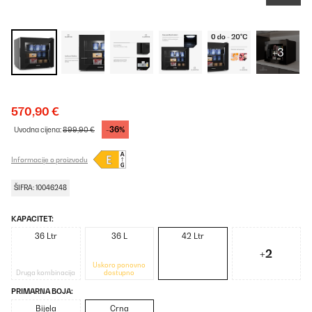
+3
570,90 €
-36%
Uvodna cijena:
899,90 €
Informacije o proizvodu
ŠIFRA: 10046248
KAPACITET:
36 Ltr
36 L
42 Ltr
+2
Uskoro ponovno
Druga kombinacija
dostupno
PRIMARNA BOJA:
Bijela
Crna