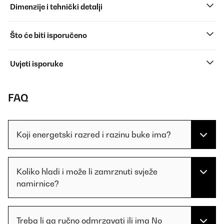
Dimenzije i tehnički detalji
Što će biti isporučeno
Uvjeti isporuke
FAQ
Koji energetski razred i razinu buke ima?
Koliko hladi i može li zamrznuti svježe
namirnice?
Treba li ga ručno odmrzavati ili ima No