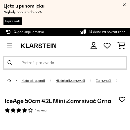
Ljeto u punom jeku
Najbolji popusti do 55 %
Kupite sada
3-godišnje jamstvo
14 dana za povrat robe
Kućanski aparati
Hladnjaci i zamrzivači
Zamrzivači
IceAge 50cm 42L Mini Zamrzivač Crna
1 ocjena