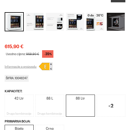
+3
615,90 €
-35%
Uvodna cijena:
959,90 €
Informacije o proizvodu
ŠIFRA: 10046247
KAPACITET:
42 Ltr
88 L
88 Ltr
+2
Druga kombinacija
Druga kombinacija
PRIMARNA BOJA:
Bijela
Crna