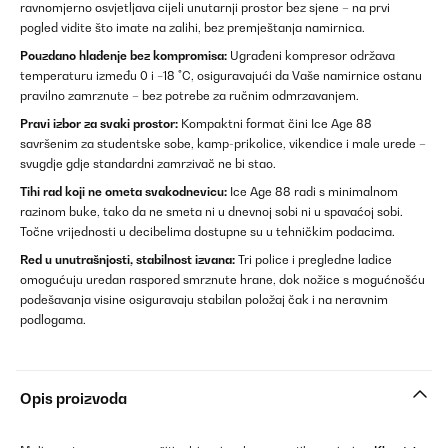
ravnomjerno osvjetljava cijeli unutarnji prostor bez sjene – na prvi
pogled vidite što imate na zalihi, bez premještanja namirnica.
Pouzdano hlađenje bez kompromisa:
Ugrađeni kompresor održava
temperaturu između 0 i −18 °C, osiguravajući da Vaše namirnice ostanu
pravilno zamrznute – bez potrebe za ručnim odmrzavanjem.
Pravi izbor za svaki prostor:
Kompaktni format čini Ice Age 88
savršenim za studentske sobe, kamp-prikolice, vikendice i male urede –
svugdje gdje standardni zamrzivač ne bi stao.
Tihi rad koji ne ometa svakodnevicu:
Ice Age 88 radi s minimalnom
razinom buke, tako da ne smeta ni u dnevnoj sobi ni u spavaćoj sobi.
Točne vrijednosti u decibelima dostupne su u tehničkim podacima.
Red u unutrašnjosti, stabilnost izvana:
Tri police i pregledne ladice
omogućuju uredan raspored smrznute hrane, dok nožice s mogućnošću
podešavanja visine osiguravaju stabilan položaj čak i na neravnim
podlogama.
Opis proizvoda