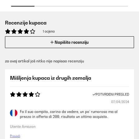
Recenzije kupaca
1 ocjena
Napišite recenziju
za ovaj artikal još nitko nije napisao recenziju
Mišljenja kupaca iz drugih zemalja
POTVRĐENI PREGLED
07/04/2024
Fa il suo compito, carino da vedere, un po’ rumoroso ma al
prezzo in offerta di 299, risultato un ottimo acquisto.
Utente Amazon
Prevedi