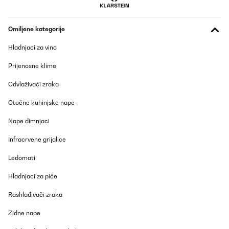
Omiljene kategorije
Hladnjaci za vino
Prijenosne klime
Odvlaživači zraka
Otočne kuhinjske nape
Nape dimnjaci
Infracrvene grijalice
Ledomati
Hladnjaci za piće
Rashlađivači zraka
Zidne nape