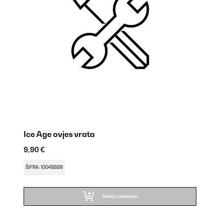
Ice Age ovjes vrata
I
9,90 €
31
ŠIFRA: 10048886
ŠI
Dodaj u košaricu