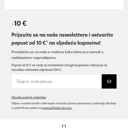
-10 €
Prijavite se na naše newslettere i ostvarite
popust od 10 €* na sljedeću kupovinu!
Pretplatite se na naše e-mailove kako biste prvi saznali o
nadolazećim rasprodajama.
Popust od 10 € ne može se kombinirati s drugim kuponima. Odnosi se na
narudžbu minimalne vrijednosti 100 €.
Obrada osobnih podataka
Odjavu možete izvršiti u bilo kojem trenutku putem poveznice u podnožju bilo koje
e-pošte ili nam pišite na
privacy@chal-tec.com
.