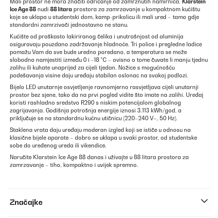
Mali prostor ne mora značiti odricanje od zamrznutih namirnica.
Klarstein
Ice Age 88
nudi
88 litara
prostora za zamrzavanje u kompaktnom kućištu
koje se uklapa u studentski dom, kamp-prikolicu ili mali ured – tamo gdje
standardni zamrzivači jednostavno ne stanu.
Kućište od praškasto lakiriranog čelika i unutrašnjost od aluminija
osiguravaju pouzdano zadržavanje hladnoće. Tri police i pregledne ladice
pomažu Vam da sve bude uredno poredano, a temperatura se može
slobodno namjestiti između 0 i −18 °C – ovisno o tome čuvate li manju tjednu
zalihu ili kuhate unaprijed za cijeli tjedan. Nožice s mogućnošću
podešavanja visine daju uređaju stabilan oslonac na svakoj podlozi.
Bijelo LED unutarnje osvjetljenje ravnomjerno rasvjetljava cijeli unutarnji
prostor bez sjene, tako da na prvi pogled vidite što imate na zalihi. Uređaj
koristi rashladno sredstvo R290 s niskim potencijalom globalnog
zagrijavanja. Godišnja potrošnja energije iznosi 3.113 kWh/god, a
priključuje se na standardnu kućnu utičnicu (220–240 V~, 50 Hz).
Staklena vrata daju uređaju moderan izgled koji se ističe u odnosu na
klasične bijele aparate – dobro se uklapa u svaki prostor, od studentske
sobe do uređenog ureda ili vikendice.
Naručite Klarstein Ice Age 88 danas i uživajte u 88 litara prostora za
zamrzavanje – tiho, kompaktno i uvijek spremno.
Značajke