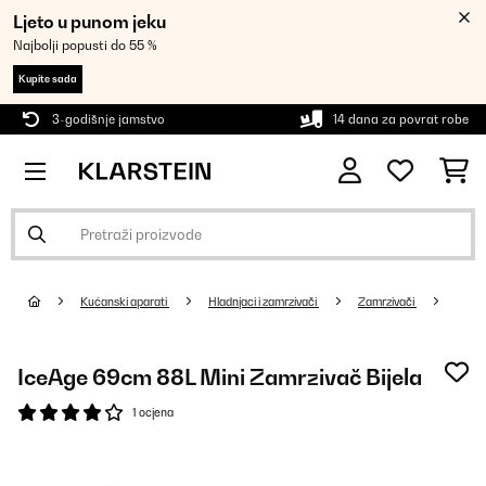
Ljeto u punom jeku
Najbolji popusti do 55 %
Kupite sada
3-godišnje jamstvo
14 dana za povrat robe
Kućanski aparati
Hladnjaci i zamrzivači
Zamrzivači
IceAge 69cm 88L Mini Zamrzivač Bijela
1 ocjena