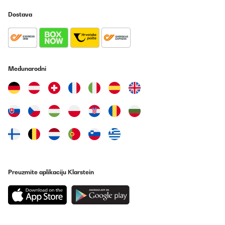
POTVRĐENI PREGLED
Dostava
15/06/2025
Cave à vin encastrable, format idéal pour installer dans une
cuisine
Utilisateur d'Amazon
Međunarodni
Prevedi
POTVRĐENI PREGLED
09/06/2025
Guter Weinkühler. Erreicht auch bei warmer Umgebung die 5
Grad bei geringem Energieverbrauch. Sehr hochwertig in der
Ansicht und Haptik.
Amazon-Benutzer
Preuzmite aplikaciju Klarstein
Prevedi
POTVRĐENI PREGLED
16/05/2025