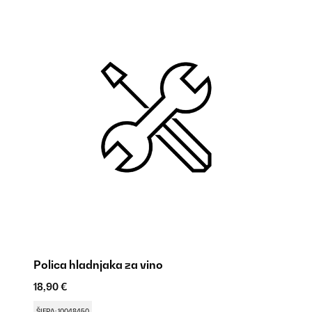
Polica hladnjaka za vino
Ovjes 
4
18,90 €
18
ŠIFRA: 10048450