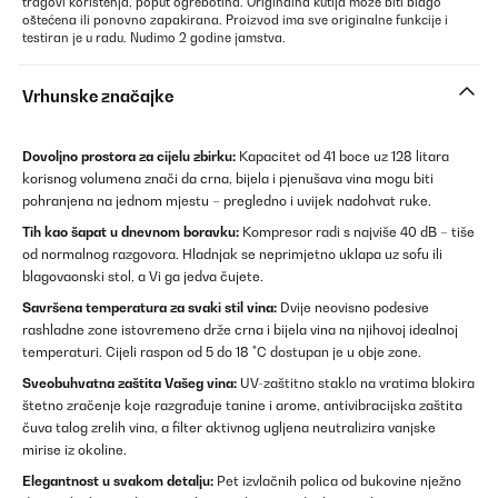
tragovi korištenja, poput ogrebotina. Originalna kutija može biti blago
oštećena ili ponovno zapakirana. Proizvod ima sve originalne funkcije i
testiran je u radu. Nudimo 2 godine jamstva.
Vrhunske značajke
Dovoljno prostora za cijelu zbirku:
Kapacitet od 41 boce uz 128 litara
korisnog volumena znači da crna, bijela i pjenušava vina mogu biti
pohranjena na jednom mjestu – pregledno i uvijek nadohvat ruke.
Tih kao šapat u dnevnom boravku:
Kompresor radi s najviše 40 dB – tiše
od normalnog razgovora. Hladnjak se neprimjetno uklapa uz sofu ili
blagovaonski stol, a Vi ga jedva čujete.
Savršena temperatura za svaki stil vina:
Dvije neovisno podesive
rashladne zone istovremeno drže crna i bijela vina na njihovoj idealnoj
temperaturi. Cijeli raspon od 5 do 18 °C dostupan je u obje zone.
Sveobuhvatna zaštita Vašeg vina:
UV-zaštitno staklo na vratima blokira
štetno zračenje koje razgrađuje tanine i arome, antivibracijska zaštita
čuva talog zrelih vina, a filter aktivnog ugljena neutralizira vanjske
mirise iz okoline.
Elegantnost u svakom detalju:
Pet izvlačnih polica od bukovine nježno