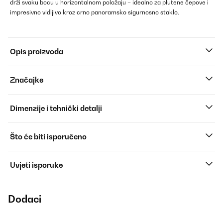
drži svaku bocu u horizontalnom položaju – idealno za plutene čepove i
impresivno vidljivo kroz crno panoramsko sigurnosno staklo.
Opis proizvoda
Značajke
Dimenzije i tehnički detalji
Što će biti isporučeno
Uvjeti isporuke
Dodaci