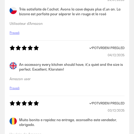
Très satisfaite de l',achat. Avons la cave depuis plus d',un an. La
bizone est parfaite pour séparer le vin rouge et le rosé
Utilisateur d'Amazon
Prevedi
POTVRĐENI PREGLED
04/12/2025
An accessory every kitchen should have, it',s quiet and the size is
perfect. Excellent, Klarstein!
Amazon user
Prevedi
POTVRĐENI PREGLED
03/12/2025
Muito bonito e rapidez na entrega, aconselho este vendedor,
obrigado.