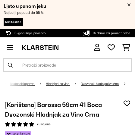
Ljeto u punom jeku
Najbolji popusti do 55 %
Kupite sada
3-godišnje jamstvo
14 dana za povrat robe
Kućanski aparati
Hladnjaci za vino
Dvozonski hladnjaci za vino
[Korišteno] Barossa 59cm 41 Boca
Dvozonski Hladnjak za Vino Crna
73 ocjene
KORIŠTENO