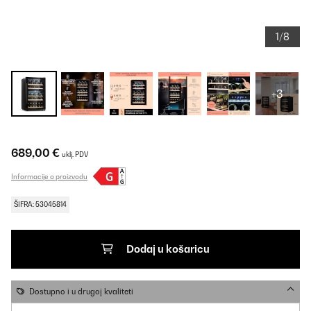
1/8
+3
689,00 €
uklj. PDV
Informacije o proizvodu
ŠIFRA: 53045814
Dodaj u košaricu
Dostupno i u drugoj kvaliteti