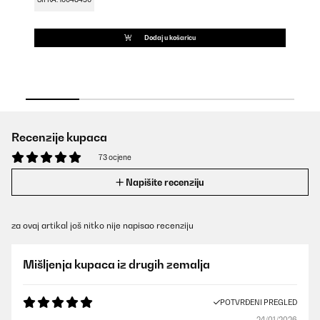
ŠI
Dodaj u košaricu
Recenzije kupaca
73 ocjene
Napišite recenziju
za ovaj artikal još nitko nije napisao recenziju
Mišljenja kupaca iz drugih zemalja
POTVRĐENI PREGLED
24/01/2026