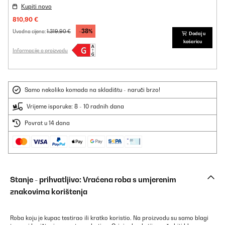
Kupiti novo
810,90 €
-38%
1.319,90 €
Uvodna cijena:
Dodaj u
košaricu
Informacije o proizvodu
Samo nekoliko komada na skladištu - naruči brzo!
Vrijeme isporuke: 8 - 10 radnih dana
Povrat u 14 dana
Stanje - prihvatljivo: Vraćena roba s umjerenim
znakovima korištenja
Roba koju je kupac testirao ili kratko koristio. Na proizvodu su samo blagi