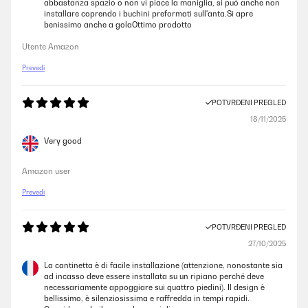
abbastanza spazio o non vi piace la maniglia, si può anche non
installare coprendo i buchini preformati sull'anta.Si apre
benissimo anche a golaOttimo prodotto
Utente Amazon
Prevedi
POTVRĐENI PREGLED
18/11/2025
Very good
Amazon user
Prevedi
POTVRĐENI PREGLED
27/10/2025
La cantinetta è di facile installazione (attenzione, nonostante sia
ad incasso deve essere installata su un ripiano perché deve
necessariamente appoggiare sui quattro piedini). Il design è
bellissimo, è silenziosissima e raffredda in tempi rapidi.