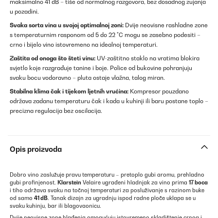
maksimalno 41 dB – tiše od normalnog razgovora, bez dosadnog zujanja
u pozadini.
Svaka sorta vina u svojoj optimalnoj zoni:
Dvije neovisne rashladne zone
s temperaturnim rasponom od 5 do 22 °C mogu se zasebno podesiti –
crno i bijelo vino istovremeno na idealnoj temperaturi.
Zaštita od onoga što šteti vinu:
UV-zaštitno staklo na vratima blokira
svjetlo koje razgrađuje tanine i boje. Police od bukovine pohranjuju
svaku bocu vodoravno – pluta ostaje vlažna, talog miran.
Stabilna klima čak i tijekom ljetnih vrućina:
Kompresor pouzdano
održava zadanu temperaturu čak i kada u kuhinji ili baru postane toplo –
precizna regulacija bez oscilacija.
Opis proizvoda
Dobro vino zaslužuje pravu temperaturu – pretoplo gubi aromu, prehladno
gubi profinjenost.
Klarstein
Velaire ugrađeni hladnjak za vino prima
17 boca
i tiho održava svaku na točnoj temperaturi za posluživanje s razinom buke
od samo
41 dB
. Tanak dizajn za ugradnju ispod radne ploče uklapa se u
svaku kuhinju, bar ili blagovaonicu.
Dvije neovisne zone hlađenja omogućuju istovremeno skladištenje crnog i