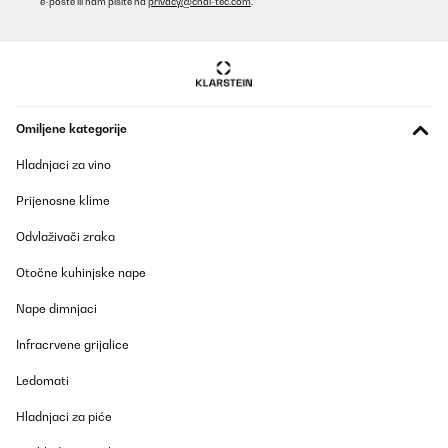
e-pošte ili nam pišite na
privacy@chal-tec.com
.
mercato esistente.
Utente Amazon
Prevedi
POTVRĐENI PREGLED
Omiljene kategorije
24/09/2025
Hladnjaci za vino
ein toller weinkühlschrank. danke
Prijenosne klime
Amazon-Benutzer
Odvlaživači zraka
Prevedi
Otočne kuhinjske nape
Nape dimnjaci
Infracrvene grijalice
Ledomati
Hladnjaci za piće