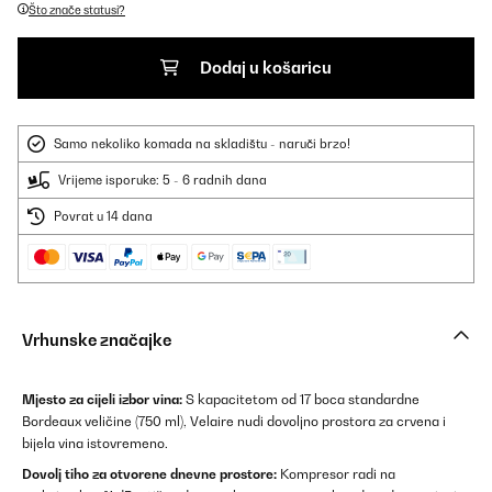
Što znače statusi?
Dodaj u košaricu
Samo nekoliko komada na skladištu - naruči brzo!
Vrijeme isporuke: 5 - 6 radnih dana
Povrat u 14 dana
Vrhunske značajke
Mjesto za cijeli izbor vina:
S kapacitetom od 17 boca standardne
Bordeaux veličine (750 ml), Velaire nudi dovoljno prostora za crvena i
bijela vina istovremeno.
Dovolj tiho za otvorene dnevne prostore:
Kompresor radi na