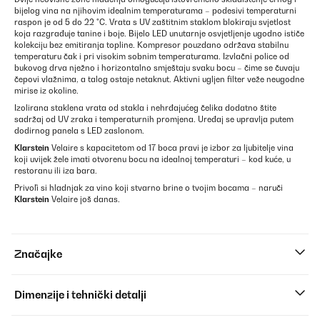
bijelog vina na njihovim idealnim temperaturama – podesivi temperaturni
raspon je od 5 do 22 °C. Vrata s UV zaštitnim staklom blokiraju svjetlost
koja razgrađuje tanine i boje. Bijelo LED unutarnje osvjetljenje ugodno ističe
kolekciju bez emitiranja topline. Kompresor pouzdano održava stabilnu
temperaturu čak i pri visokim sobnim temperaturama. Izvlačni police od
bukovog drva nježno i horizontalno smještaju svaku bocu – čime se čuvaju
čepovi vlažnima, a talog ostaje netaknut. Aktivni ugljen filter veže neugodne
mirise iz okoline.
Izolirana staklena vrata od stakla i nehrđajućeg čelika dodatno štite
sadržaj od UV zraka i temperaturnih promjena. Uređaj se upravlja putem
dodirnog panela s LED zaslonom.
Klarstein
Velaire s kapacitetom od 17 boca pravi je izbor za ljubitelje vina
koji uvijek žele imati otvorenu bocu na idealnoj temperaturi – kod kuće, u
restoranu ili iza bara.
Privoľi si hladnjak za vino koji stvarno brine o tvojim bocama – naruči
Klarstein
Velaire još danas.
Značajke
Dimenzije i tehnički detalji