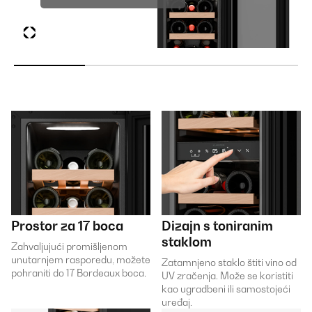
Prostor za 17 boca
Dizajn s toniranim
staklom
Zahvaljujući promišljenom
unutarnjem rasporedu, možete
Zatamnjeno staklo štiti vino od
pohraniti do 17 Bordeaux boca.
UV zračenja. Može se koristiti
kao ugradbeni ili samostojeći
uređaj.