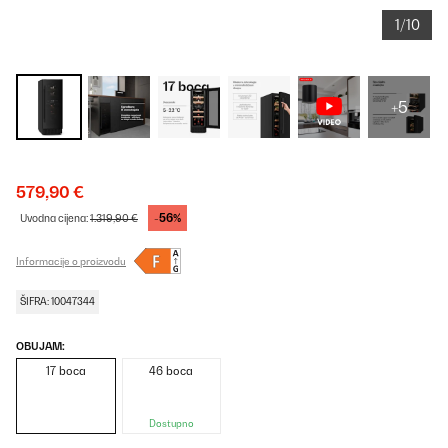
1/10
+5
579,90 €
-56%
Uvodna cijena:
1.319,90 €
Informacije o proizvodu
ŠIFRA: 10047344
OBUJAM:
17 boca
46 boca
Dostupno