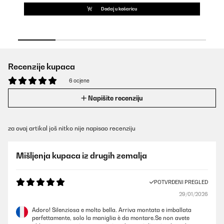
Dodaj u košaricu
Recenzije kupaca
6 ocjene
Napišite recenziju
za ovaj artikal još nitko nije napisao recenziju
Mišljenja kupaca iz drugih zemalja
POTVRĐENI PREGLED
29/01/2026
Adoro! Silenziosa e molto bella. Arriva montata e imballata
perfettamente, solo la maniglia è da montare.Se non avete