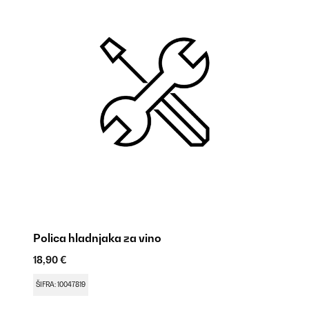
Polica hladnjaka za vino
Ov
18,90 €
9,
ŠIFRA: 10047819
ŠI