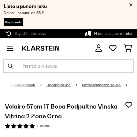
Ljeto u punom jeku
Najbolji popusti do 55 %
Kupite sada
3-godišnje jamstvo
14 dana za povrat robe
Kućanski aparati
Hladnjaci za vino
Dvozonski hladnjaci za vino
Velaire 57cm 17 Boca Podpultna Vinska
Vitrina 2 Zone Crna
6 ocjene