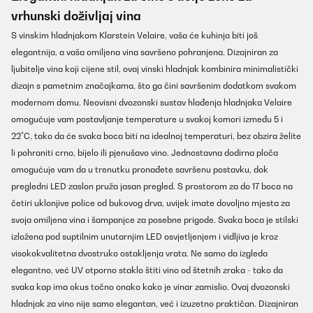
vrhunski doživljaj vina
S vinskim hladnjakom Klarstein Velaire, vaša će kuhinja biti još
elegantnija, a vaša omiljena vina savršeno pohranjena. Dizajniran za
ljubitelje vina koji cijene stil, ovaj vinski hladnjak kombinira minimalistički
dizajn s pametnim značajkama, što ga čini savršenim dodatkom svakom
modernom domu. Neovisni dvozonski sustav hlađenja hladnjaka Velaire
omogućuje vam postavljanje temperature u svakoj komori između 5 i
22°C, tako da će svaka boca biti na idealnoj temperaturi, bez obzira želite
li pohraniti crno, bijelo ili pjenušavo vino. Jednostavna dodirna ploča
omogućuje vam da u trenutku pronađete savršenu postavku, dok
pregledni LED zaslon pruža jasan pregled. S prostorom za do 17 boca na
četiri uklonjive police od bukovog drva, uvijek imate dovoljno mjesta za
svoja omiljena vina i šampanjce za posebne prigode. Svaka boca je stilski
izložena pod suptilnim unutarnjim LED osvjetljenjem i vidljiva je kroz
visokokvalitetna dvostruko ostakljenja vrata. Ne samo da izgleda
elegantno, već UV otporno staklo štiti vino od štetnih zraka - tako da
svaka kap ima okus točno onako kako je vinar zamislio. Ovaj dvozonski
hladnjak za vino nije samo elegantan, već i izuzetno praktičan. Dizajniran