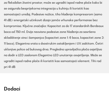
za fleksibilan životni prostor, može se ugraditi ispod radne ploče kako bi
se osigurala besprijekorna integracija u kuhinju ili koristiti kao
samostojeći uređaj. Podesive nožice, tiho hlađenje kompresorom (samo
41 dB) i energetski učinkovit dizajn jamče vrhunske performanse bez
kompromisa. Ključne značajke: Kapacitet za do 17 standardnih Bordeaux
boca od 750 ml. Dvije neovisno podesive zone hlađenja za savršeno
skladištenje vina i šampanjca (kapacitet zone 1: 6 boca, kapacitet zone 2:
11 boca). Elegantna vrata s dvostrukim ostakljenjem i UV zaštitom. Četiri
uklonjive police od bukovog drva. Pregledna upravljačka ploča osjetljiva
na dodir s LED zaslonom Elegantno LED unutarnje osvjetljenje. Može se
ugraditi ispod radne ploče ili koristiti kao samostojeći element. Tihi rad
pri 41 dB
Dodaci