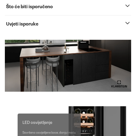
Što će biti isporučeno
Uvjeti isporuke
LED osvijetljenje
Savršeno osvijetljene boce, danju i noću.