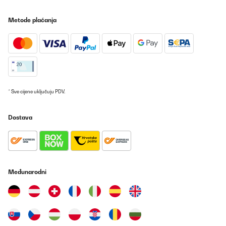
Metode plaćanja
Amazon-Benutzer
Prevedi
POTVRĐENI PREGLED
10/01/2025
Un ottimo prodotto forse il migliore per qualità prezzo
* Sve cijene uključuju PDV.
Utente Amazon
Dostava
Prevedi
POTVRĐENI PREGLED
27/12/2024
Međunarodni
Acquistata anni fa’, ancora funziona, sostituito un piccolo
fusibile!
Utente Amazon
Prevedi