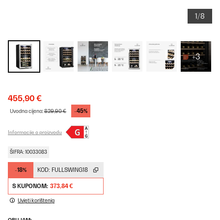
1/8
+3
455,90 €
-45%
Uvodna cijena:
829,90 €
Informacije o proizvodu
ŠIFRA: 10033083
-18%
KOD:
FULLSWING18
S KUPONOM:
373,84 €
Uvjeti korištenja