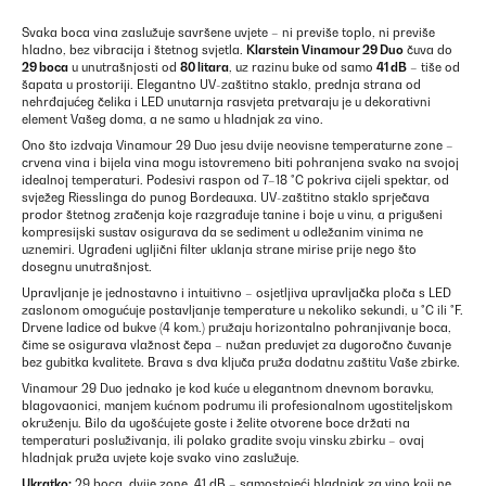
Svaka boca vina zaslužuje savršene uvjete – ni previše toplo, ni previše
hladno, bez vibracija i štetnog svjetla.
Klarstein Vinamour 29 Duo
čuva do
29 boca
u unutrašnjosti od
80 litara
, uz razinu buke od samo
41 dB
– tiše od
šapata u prostoriji. Elegantno UV-zaštitno staklo, prednja strana od
nehrđajućeg čelika i LED unutarnja rasvjeta pretvaraju je u dekorativni
element Vašeg doma, a ne samo u hladnjak za vino.
Ono što izdvaja Vinamour 29 Duo jesu dvije neovisne temperaturne zone –
crvena vina i bijela vina mogu istovremeno biti pohranjena svako na svojoj
idealnoj temperaturi. Podesivi raspon od 7–18 °C pokriva cijeli spektar, od
svježeg Riesslinga do punog Bordeauxa. UV-zaštitno staklo sprječava
prodor štetnog zračenja koje razgrađuje tanine i boje u vinu, a prigušeni
kompresijski sustav osigurava da se sediment u odležanim vinima ne
uznemiri. Ugrađeni ugljični filter uklanja strane mirise prije nego što
dosegnu unutrašnjost.
Upravljanje je jednostavno i intuitivno – osjetljiva upravljačka ploča s LED
zaslonom omogućuje postavljanje temperature u nekoliko sekundi, u °C ili °F.
Drvene ladice od bukve (4 kom.) pružaju horizontalno pohranjivanje boca,
čime se osigurava vlažnost čepa – nužan preduvjet za dugoročno čuvanje
bez gubitka kvalitete. Brava s dva ključa pruža dodatnu zaštitu Vaše zbirke.
Vinamour 29 Duo jednako je kod kuće u elegantnom dnevnom boravku,
blagovaonici, manjem kućnom podrumu ili profesionalnom ugostiteljskom
okruženju. Bilo da ugošćujete goste i želite otvorene boce držati na
temperaturi posluživanja, ili polako gradite svoju vinsku zbirku – ovaj
hladnjak pruža uvjete koje svako vino zaslužuje.
Ukratko:
29 boca, dvije zone, 41 dB – samostojeći hladnjak za vino koji ne