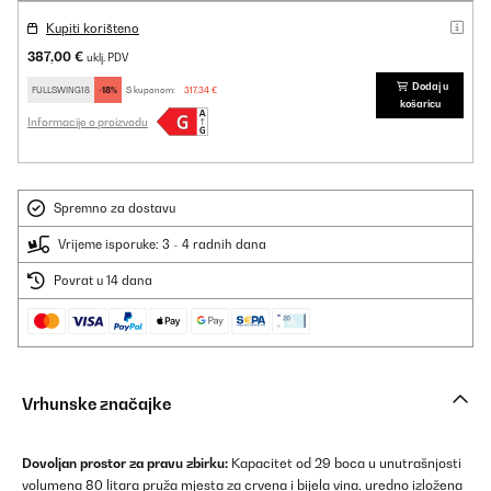
Kupiti korišteno
387,00 €
uklj. PDV
Dodaj u
FULLSWING18
-18%
S kuponom:
317,34 €
košaricu
Informacije o proizvodu
Spremno za dostavu
Vrijeme isporuke: 3 - 4 radnih dana
Povrat u 14 dana
Vrhunske značajke
Dovoljan prostor za pravu zbirku:
Kapacitet od 29 boca u unutrašnjosti
volumena 80 litara pruža mjesta za crvena i bijela vina, uredno izložena