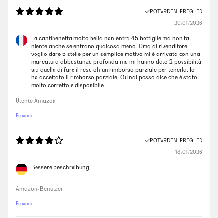
POTVRĐENI PREGLED
20/01/2026
La cantinenetta molto bella non entra 45 bottiglie ma non fa
niente anche se entrano qualcosa meno. Cmq al rivenditore
voglio dare 5 stelle per un semplice motivo mi è arrivata con una
marcatura abbastanza profonda ma mi hanno dato 2 possibilità
sia quella di fare il reso oh un rimborso parziale per tenerla. Io
ho accettato il rimborso parziale. Quindi posso dice che è stato
molto corretto e disponibile
Utente Amazon
Prevedi
POTVRĐENI PREGLED
18/01/2026
Bessere beschreibung
Amazon-Benutzer
Prevedi