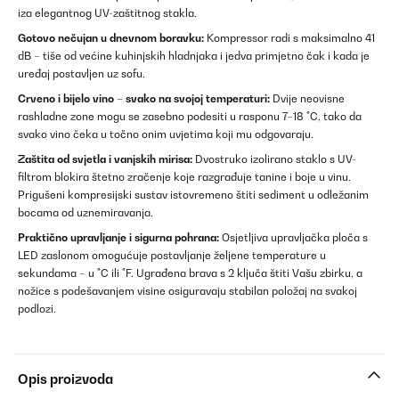
iza elegantnog UV-zaštitnog stakla.
Gotovo nečujan u dnevnom boravku:
Kompressor radi s maksimalno 41
dB – tiše od većine kuhinjskih hladnjaka i jedva primjetno čak i kada je
uređaj postavljen uz sofu.
Crveno i bijelo vino – svako na svojoj temperaturi:
Dvije neovisne
rashladne zone mogu se zasebno podesiti u rasponu 7–18 °C, tako da
svako vino čeka u točno onim uvjetima koji mu odgovaraju.
Zaštita od svjetla i vanjskih mirisa:
Dvostruko izolirano staklo s UV-
filtrom blokira štetno zračenje koje razgrađuje tanine i boje u vinu.
Prigušeni kompresijski sustav istovremeno štiti sediment u odležanim
bocama od uznemiravanja.
Praktično upravljanje i sigurna pohrana:
Osjetljiva upravljačka ploča s
LED zaslonom omogućuje postavljanje željene temperature u
sekundama – u °C ili °F. Ugrađena brava s 2 ključa štiti Vašu zbirku, a
nožice s podešavanjem visine osiguravaju stabilan položaj na svakoj
podlozi.
Opis proizvoda