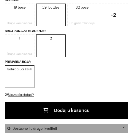
OBUJAM:
19 boce
29_bottles
32 boce
+2
Druga kombinacija
Druga kombinacija
BROJ ZONA ZA HLAĐENJE:
1
2
Druga kombinacija
PRIMARNA BOJA:
Nehrđajući čelik
Što znače statusi?
Dodaj u košaricu
Dostupno i u drugoj kvaliteti