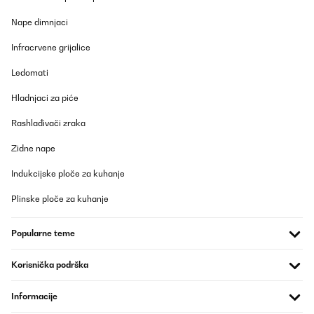
POTVRĐENI PREGLED
Nape dimnjaci
24/03/2025
Infracrvene grijalice
Eccellente cantinetta per vini, bella e funzionale, consigliata, 40
bottiglie stanno anche larghe.
Ledomati
Utente Amazon
Hladnjaci za piće
Prevedi
Rashlađivači zraka
POTVRĐENI PREGLED
Zidne nape
30/01/2025
Indukcijske ploče za kuhanje
Excelente vinoteca.
Plinske ploče za kuhanje
Usuario/a de amazon
Popularne teme
Prevedi
Korisnička podrška
POTVRĐENI PREGLED
26/01/2025
Informacije
Genau wie beschrieben