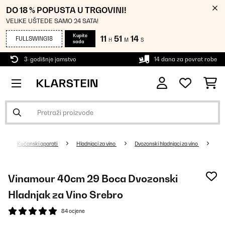
DO 18 % POPUSTA U TRGOVINI!
VELIKE UŠTEDE SAMO 24 SATA!
Kupite
11
51
14
FULLSWING18
H
M
S
sada
3-godišnje jamstvo
14 dana za povrat robe
Kućanski aparati
Hladnjaci za vino
Dvozonski hladnjaci za vino
Vinamour 40cm 29 Boca Dvozonski
Hladnjak za Vino Srebro
84 ocjene