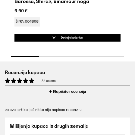
Barossa, Shiraz, Vinamour noga
B
9,90 €
18
ŠIFRA: 10048908
ŠI
Dodaj u košaricu
Recenzije kupaca
84 ocjene
Napišite recenziju
za ovaj artikal još nitko nije napisao recenziju
Mišljenja kupaca iz drugih zemalja