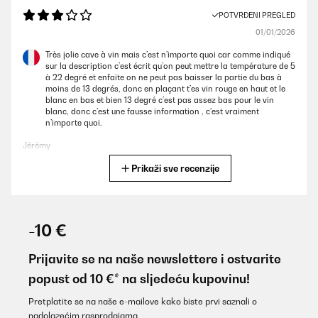
POTVRĐENI PREGLED
01/01/2026
Très jolie cave à vin mais c’est n’importe quoi car comme indiqué
sur la description c’est écrit qu’on peut mettre la température de 5
à 22 degré et enfaite on ne peut pas baisser la partie du bas à
moins de 13 degrés, donc en plaçant t’es vin rouge en haut et le
blanc en bas et bien 13 degré c’est pas assez bas pour le vin
blanc, donc c’est une fausse information , c’est vraiment
n’importe quoi.
Jérémy
Prikaži sve recenzije
Prevedi
POTVRĐENI PREGLED
01/01/2026
-10 €
Très jolie cave à vin mais c’est n’importe quoi car comme indiqué
sur la description c’est écrit qu’on peut mettre la température de 5
Prijavite se na naše newslettere i ostvarite
à 22 degré et enfaite on ne peut pas baisser la partie du bas à
popust od 10 €* na sljedeću kupovinu!
moins de 13 degrés, donc en plaçant t’es vin rouge en haut et le
blanc en bas et bien 13 degré c’est pas assez bas pour le vin
blanc, donc c’est une fausse information , c’est vraiment
Pretplatite se na naše e-mailove kako biste prvi saznali o
n’importe quoi.
nadolazećim rasprodajama.