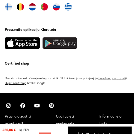
POTVRĐENI PREGLED
18/12/2024
La cantinetta è molto silenziosa, e sicuramente questo è il suo
Preuzmite aplikaciju Klarstein
punto di forza. Ci stanno 12 bottiglie di tipo bordolese, ma non
da riesling perché sarebbero troppo lunghe. Non ho provato le
bottiglie da spumante ma per farlo bisognerebbe sollevare un
ripiano e quindi il numero degli spazi si ridurrebbe.
Utente Amazon
Certified shop
Prevedi
Ova stranica zaštićena je uslugom reCAPTCHA i na nju se primjenjuju
Pravila o privatnosti
i
POTVRĐENI PREGLED
Uvjeti korištenja
tvrtke Google.
05/12/2024
Buon rapporto qualità prezzo
Utente Amazon
Pravila o zaštiti
Opći uvjeti
Informacije o
Prevedi
privatnosti
poslovanja
tvrtki
455,90 €
uklj. PDV