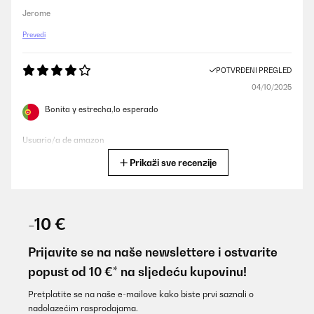
Jerome
Prevedi
POTVRĐENI PREGLED
04/10/2025
Bonita y estrecha,lo esperado
Usuario/a de amazon
Prikaži sve recenzije
Prevedi
POTVRĐENI PREGLED
07/07/2025
-10 €
Für den Preis ein zweckmäßiger Getränkekühlschrank…
Prijavite se na naše newslettere i ostvarite
Amazon-Benutzer
popust od 10 €* na sljedeću kupovinu!
Prevedi
Pretplatite se na naše e-mailove kako biste prvi saznali o
nadolazećim rasprodajama.