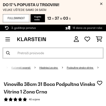
DO 17 % POPUSTA U TRGOVINI!
VELIKE UŠTEDE SAMO 24 SATA!
Kupite
12
37
02
FULLSWING17
H
M
S
sada
3-godišnje jamstvo
14 dana za povrat robe
Kućanski aparati
Hladnjaci za vino
Podpultne vinske vitrine
Vinovilla 38cm 31 Boca Podpultna Vinska
Vitrina 1 Zona Crna
40 ocjene