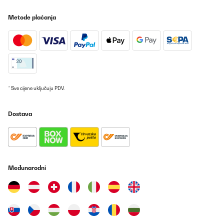
POTVRĐENI PREGLED
Metode plaćanja
16/05/2025
Top Produkt. Sieht gut aus, tut was es soll. Einlagen schrubben
ein bisschen am Gummi in der Tür - ist aber egal.
Amazon-Benutzer
Prevedi
* Sve cijene uključuju PDV.
POTVRĐENI PREGLED
Dostava
04/02/2025
Très bonne facture pour cette cave à vin seul bémol quand on
veut changer le sens d’ouverture l’inscription de la marque se
retrouve à l’envers
Međunarodni
Utilisateur d'Amazon
Prevedi
POTVRĐENI PREGLED
27/12/2024