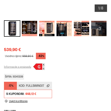
1/8
+3
539,90 €
-43%
Uvodna cijena:
959,90 €
Informacije o proizvodu
ŠIFRA: 10041309
-17%
KOD:
FULLSWING17
S KUPONOM:
448,12 €
Uvjeti korištenja