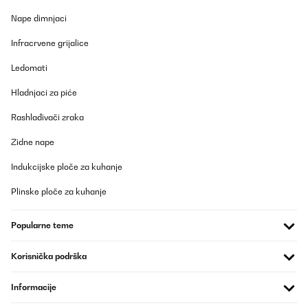
festgestellt. Wir arbeiten eng mit unserem
Produktentwicklungsteam zusammen, um dieses Problem bei
Nape dimnjaci
zukünftigen Modellen zu beheben und zu verbessern.
Infracrvene grijalice
Wenn Sie eine Rücksendung in Erwägung ziehen oder wir Sie
anderweitig unterstützen können, wenden Sie sich bitte direkt an
Ledomati
unseren Kundenservice. Wir helfen Ihnen gerne weiter.
Hladnjaci za piće
Mit freundlichen Grüßen
Ihr Klarstein-Team
_______________________________
Rashlađivači zraka
Silvia
Zidne nape
Prevedi
Indukcijske ploče za kuhanje
Plinske ploče za kuhanje
POTVRĐENI PREGLED
09/06/2025
Popularne teme
Guter Weinkühler. Erreicht auch bei warmer Umgebung die 5
Grad bei geringem Energieverbrauch. Sehr hochwertig in der
Ansicht und Haptik.
Korisnička podrška
Amazon-Benutzer
Informacije
Prevedi