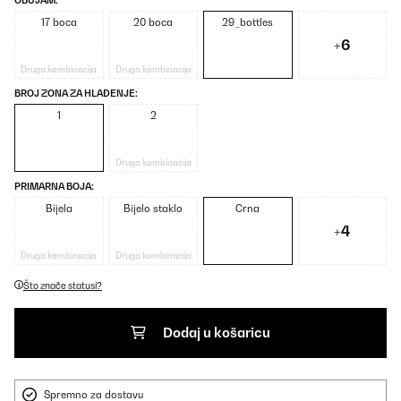
OBUJAM:
17 boca
20 boca
29_bottles
+6
Druga kombinacija
Druga kombinacija
BROJ ZONA ZA HLAĐENJE:
1
2
Druga kombinacija
PRIMARNA BOJA:
Bijela
Bijelo staklo
Crna
+4
Druga kombinacija
Druga kombinacija
Što znače statusi?
Dodaj u košaricu
Spremno za dostavu