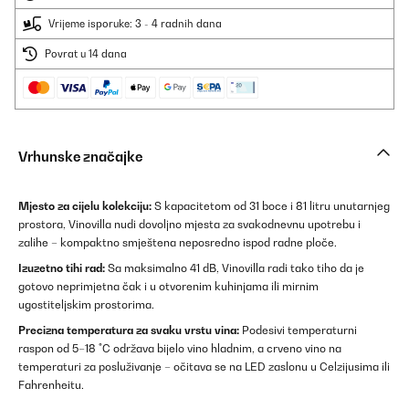
Vrijeme isporuke: 3 - 4 radnih dana
Povrat u 14 dana
Vrhunske značajke
Mjesto za cijelu kolekciju:
S kapacitetom od 31 boce i 81 litru unutarnjeg
prostora, Vinovilla nudi dovoljno mjesta za svakodnevnu upotrebu i
zalihe – kompaktno smještena neposredno ispod radne ploče.
Izuzetno tihi rad:
Sa maksimalno 41 dB, Vinovilla radi tako tiho da je
gotovo neprimjetna čak i u otvorenim kuhinjama ili mirnim
ugostiteljskim prostorima.
Precizna temperatura za svaku vrstu vina:
Podesivi temperaturni
raspon od 5–18 °C održava bijelo vino hladnim, a crveno vino na
temperaturi za posluživanje – očitava se na LED zaslonu u Celzijusima ili
Fahrenheitu.