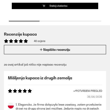
Dodaj u košaricu
Recenzije kupaca
40 ocjene
Napišite recenziju
za ovaj artikal još nitko nije napisao recenziju
Mišljenja kupaca iz drugih zemalja
POTVRĐENI PREGLED
26/06/2026
1. Elegancko, że firma dołączyła lewe zawiasy, zatem przełożenie
drzwi na drugą stronę jest możliwe. Jedynie napis na drzwiach