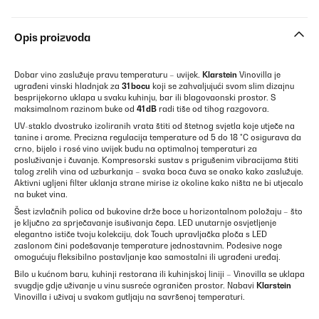
Opis proizvoda
Dobar vino zaslužuje pravu temperaturu – uvijek.
Klarstein
Vinovilla je
ugrađeni vinski hladnjak za
31 bocu
koji se zahvaljujući svom slim dizajnu
besprijekorno uklapa u svaku kuhinju, bar ili blagovaonski prostor. S
maksimalnom razinom buke od
41 dB
radi tiše od tihog razgovora.
UV-staklo dvostruko izoliranih vrata štiti od štetnog svjetla koje utječe na
tanine i arome. Precizna regulacija temperature od 5 do 18 °C osigurava da
crno, bijelo i rosé vino uvijek budu na optimalnoj temperaturi za
posluživanje i čuvanje. Kompresorski sustav s prigušenim vibracijama štiti
talog zrelih vina od uzburkanja – svaka boca čuva se onako kako zaslužuje.
Aktivni ugljeni filter uklanja strane mirise iz okoline kako ništa ne bi utjecalo
na buket vina.
Šest izvlačnih polica od bukovine drže boce u horizontalnom položaju – što
je ključno za sprječavanje isušivanja čepa. LED unutarnje osvjetljenje
elegantno ističe tvoju kolekciju, dok Touch upravljačka ploča s LED
zaslonom čini podešavanje temperature jednostavnim. Podesive noge
omogućuju fleksibilno postavljanje kao samostalni ili ugrađeni uređaj.
Bilo u kućnom baru, kuhinji restorana ili kuhinjskoj liniji – Vinovilla se uklapa
svugdje gdje uživanje u vinu susreće ograničen prostor. Nabavi
Klarstein
Vinovilla i uživaj u svakom gutljaju na savršenoj temperaturi.