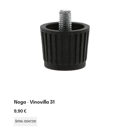
Noga - Vinovilla 31
Br
9,90 €
9,
ŠIFRA: 10047291
ŠI