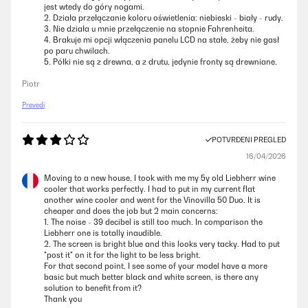
jest wtedy do góry nogami.
2. Działa przełączanie koloru oświetlenia: niebieski - biały - rudy.
3. Nie działa u mnie przełączenie na stopnie Fahrenheita.
4. Brakuje mi opcji włączenia panelu LCD na stałe, żeby nie gasł
po paru chwilach.
5. Półki nie są z drewna, a z drutu, jedynie fronty są drewniane.
Piotr
Prevedi
POTVRĐENI PREGLED
16/04/2026
Moving to a new house, I took with me my 5y old Liebherr wine
cooler that works perfectly. I had to put in my current flat
another wine cooler and went for the Vinovilla 50 Duo. It is
cheaper and does the job but 2 main concerns:
1. The noise - 39 decibel is still too much. In comparison the
Liebherr one is totally inaudible.
2. The screen is bright blue and this looks very tacky. Had to put
"post it" on it for the light to be less bright.
For that second point, I see some of your model have a more
basic but much better black and white screen, is there any
solution to benefit from it?
Thank you