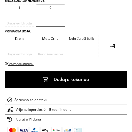
BROJ ZONA ZA HLAĐENJE:
1
2
Druga kombinacija
PRIMARNA BOJA:
Krem
Matt Crna
Nehrđajući čelik
+4
Druga kombinacija
Druga kombinacija
Što znače statusi?
Dodaj u košaricu
Spremno za dostavu
Vrijeme isporuke: 5 - 6 radnih dana
Povrat u 14 dana