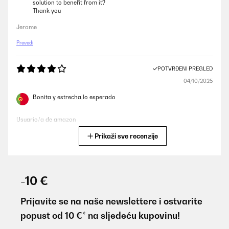
solution to benefit from it?
Thank you
Jerome
Prevedi
POTVRĐENI PREGLED
04/10/2025
Bonita y estrecha,lo esperado
Usuario/a de amazon
Prikaži sve recenzije
Prevedi
POTVRĐENI PREGLED
07/07/2025
-10 €
Für den Preis ein zweckmäßiger Getränkekühlschrank…
Prijavite se na naše newslettere i ostvarite
Amazon-Benutzer
popust od 10 €* na sljedeću kupovinu!
Prevedi