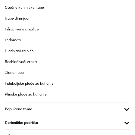
insbesondere in offenen Wohnbereichen. Das von Ihnen
Otočne kuhinjske nape
beschriebene Problem wurde bereits von einigen Kunden
festgestellt. Wir arbeiten eng mit unserem
Produktentwicklungsteam zusammen, um dieses Problem bei
Nape dimnjaci
zukünftigen Modellen zu beheben und zu verbessern.
Infracrvene grijalice
Wenn Sie eine Rücksendung in Erwägung ziehen oder wir Sie
anderweitig unterstützen können, wenden Sie sich bitte direkt an
Ledomati
unseren Kundenservice. Wir helfen Ihnen gerne weiter.
Hladnjaci za piće
Mit freundlichen Grüßen
Ihr Klarstein-Team
_______________________________
Rashlađivači zraka
Silvia
Zidne nape
Prevedi
Indukcijske ploče za kuhanje
Plinske ploče za kuhanje
POTVRĐENI PREGLED
09/06/2025
Popularne teme
Guter Weinkühler. Erreicht auch bei warmer Umgebung die 5
Grad bei geringem Energieverbrauch. Sehr hochwertig in der
Ansicht und Haptik.
Korisnička podrška
Amazon-Benutzer