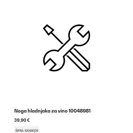
Noga hladnjaka za vino 10048981
Go
39,90 €
39
ŠIFRA: 10049029
ŠI