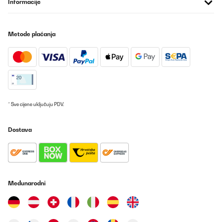
Informacije
Prevedi
POTVRĐENI PREGLED
Metode plaćanja
16/05/2025
Top Produkt. Sieht gut aus, tut was es soll. Einlagen schrubben
ein bisschen am Gummi in der Tür - ist aber egal.
Amazon-Benutzer
Prevedi
* Sve cijene uključuju PDV.
POTVRĐENI PREGLED
Dostava
04/02/2025
Très bonne facture pour cette cave à vin seul bémol quand on
veut changer le sens d’ouverture l’inscription de la marque se
retrouve à l’envers
Međunarodni
Utilisateur d'Amazon
Prevedi