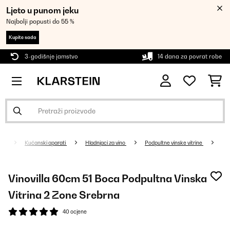
Ljeto u punom jeku
Najbolji popusti do 55 %
Kupite sada
3-godišnje jamstvo
14 dana za povrat robe
Kućanski aparati
Hladnjaci za vino
Podpultne vinske vitrine
Vinovilla 60cm 51 Boca Podpultna Vinska
Vitrina 2 Zone Srebrna
40 ocjene