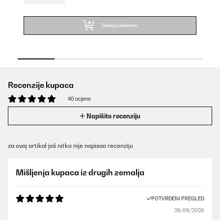
Dodaj u košaricu
Recenzije kupaca
40 ocjene
Napišite recenziju
za ovaj artikal još nitko nije napisao recenziju
Mišljenja kupaca iz drugih zemalja
POTVRĐENI PREGLED
26/06/2026