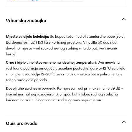
Vrhunske značajke
Mjesto za cijelu kolekciju:
Sa kapacitetom od 51 standardne boce (75 cl,
Bordeaux format) i 153 litre korisnog prostora, Vinovilla 50 duo nudi
dovoljno mjesta – od svakodnevnog stolnog vina do pažljivo čuvane
berbe.
Crno i bijelo vino istovremeno na idealnoj temperaturi:
Dva neovisna
rashladna područja omogućuju zasebne postavke: gore 5–12 °C za bijelo
vino i pjenušac, dolje 12–20 °C za crno vino – svaka boca pohranjena je
točno tamo gdje pripada.
Dovolj tiho za dnevni boravak:
Kompresor radi pri maksimalno 39 dB –
tiše od normalnog razgovora. Bilo ispod kuhinjskog radnog stola, na
kućnom baru ili u blagovaonici: rad je gotovo neprimjetan.
Opis proizvoda