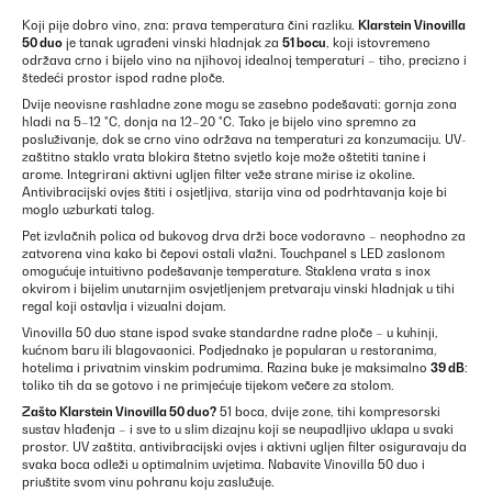
Koji pije dobro vino, zna: prava temperatura čini razliku.
Klarstein Vinovilla
50 duo
je tanak ugrađeni vinski hladnjak za
51 bocu
, koji istovremeno
održava crno i bijelo vino na njihovoj idealnoj temperaturi – tiho, precizno i
štedeći prostor ispod radne ploče.
Dvije neovisne rashladne zone mogu se zasebno podešavati: gornja zona
hladi na 5–12 °C, donja na 12–20 °C. Tako je bijelo vino spremno za
posluživanje, dok se crno vino održava na temperaturi za konzumaciju. UV-
zaštitno staklo vrata blokira štetno svjetlo koje može oštetiti tanine i
arome. Integrirani aktivni ugljen filter veže strane mirise iz okoline.
Antivibracijski ovjes štiti i osjetljiva, starija vina od podrhtavanja koje bi
moglo uzburkati talog.
Pet izvlačnih polica od bukovog drva drži boce vodoravno – neophodno za
zatvorena vina kako bi čepovi ostali vlažni. Touchpanel s LED zaslonom
omogućuje intuitivno podešavanje temperature. Staklena vrata s inox
okvirom i bijelim unutarnjim osvjetljenjem pretvaraju vinski hladnjak u tihi
regal koji ostavlja i vizualni dojam.
Vinovilla 50 duo stane ispod svake standardne radne ploče – u kuhinji,
kućnom baru ili blagovaonici. Podjednako je popularan u restoranima,
hotelima i privatnim vinskim podrumima. Razina buke je maksimalno
39 dB
:
toliko tih da se gotovo i ne primjećuje tijekom večere za stolom.
Zašto
Klarstein
Vinovilla 50 duo?
51 boca, dvije zone, tihi kompresorski
sustav hlađenja – i sve to u slim dizajnu koji se neupadljivo uklapa u svaki
prostor. UV zaštita, antivibracijski ovjes i aktivni ugljen filter osiguravaju da
svaka boca odleži u optimalnim uvjetima. Nabavite Vinovilla 50 duo i
priuštite svom vinu pohranu koju zaslužuje.