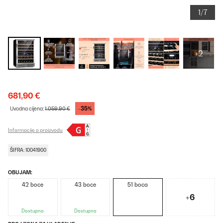
1/7
+2
681,90 €
-35%
Uvodna cijena:
1.059,90 €
Informacije o proizvodu
ŠIFRA: 10041900
OBUJAM:
42 boce
43 boce
51 boca
+6
Dostupno
Dostupno