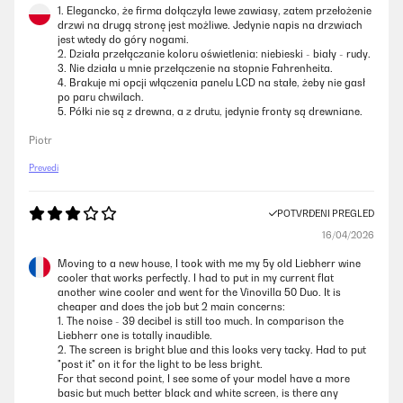
1. Elegancko, że firma dołączyła lewe zawiasy, zatem przełożenie
drzwi na drugą stronę jest możliwe. Jedynie napis na drzwiach
jest wtedy do góry nogami.
2. Działa przełączanie koloru oświetlenia: niebieski - biały - rudy.
3. Nie działa u mnie przełączenie na stopnie Fahrenheita.
4. Brakuje mi opcji włączenia panelu LCD na stałe, żeby nie gasł
po paru chwilach.
5. Półki nie są z drewna, a z drutu, jedynie fronty są drewniane.
Piotr
Prevedi
POTVRĐENI PREGLED
16/04/2026
Moving to a new house, I took with me my 5y old Liebherr wine
cooler that works perfectly. I had to put in my current flat
another wine cooler and went for the Vinovilla 50 Duo. It is
cheaper and does the job but 2 main concerns:
1. The noise - 39 decibel is still too much. In comparison the
Liebherr one is totally inaudible.
2. The screen is bright blue and this looks very tacky. Had to put
"post it" on it for the light to be less bright.
For that second point, I see some of your model have a more
basic but much better black and white screen, is there any