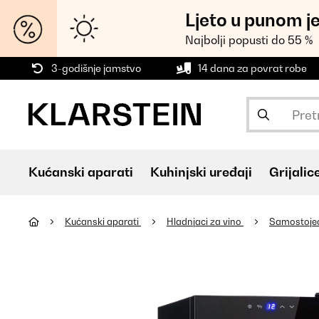
Ljeto u punom j
Najbolji popusti do 55 %
3-godišnje jamstvo
14 dana za povrat robe
Kućanski aparati
Kuhinjski uređaji
Grijalic
Kućanski aparati
Hladnjaci za vino
Samostojeći