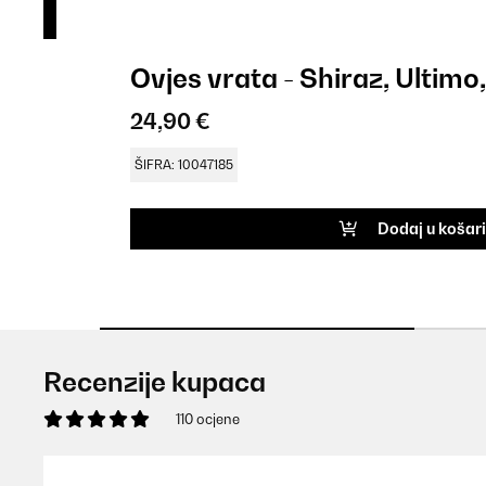
Ovjes vrata - Shiraz, Ultim
24,90 €
ŠIFRA: 10047185
Dodaj u košar
Recenzije kupaca
110 ocjene