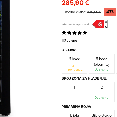
285,90 €
-47%
Uvodna cijena:
539,90 €
Informacije o proizvodu
110 ocjene
OBUJAM:
8 boca
8 boca
(okomito)
Uskoro
ponovno
Dostupno
dostupno
BROJ ZONA ZA HLAĐENJE:
1
2
Dostupno
PRIMARNA BOJA:
Bijela
Bijelo staklo