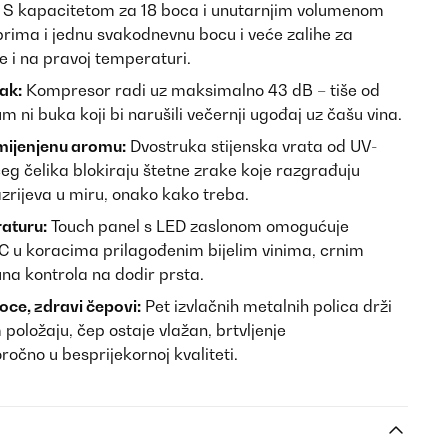
S kapacitetom za 18 boca i unutarnjim volumenom
 prima i jednu svakodnevnu bocu i veće zalihe za
e i na pravoj temperaturi.
ak:
Kompresor radi uz maksimalno 43 dB – tiše od
 ni buka koji bi narušili večernji ugođaj uz čašu vina.
omijenjenu aromu:
Dvostruka stijenska vrata od UV-
ćeg čelika blokiraju štetne zrake koje razgrađuju
azrijeva u miru, onako kako treba.
aturu:
Touch panel s LED zaslonom omogućuje
°C u koracima prilagođenim bijelim vinima, crnim
na kontrola na dodir prsta.
ce, zdravi čepovi:
Pet izvlačnih metalnih polica drži
položaju, čep ostaje vlažan, brtvljenje
ročno u besprijekornoj kvaliteti.