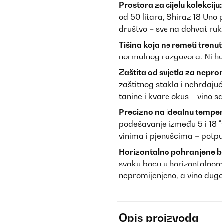
Prostora za cijelu kolekciju:
od 50 litara, Shiraz 18 Uno
društvo – sve na dohvat ruk
Tišina koja ne remeti trenut
normalnog razgovora. Ni hum
Zaštita od svjetla za nepr
zaštitnog stakla i nehrđaju
tanine i kvare okus – vino s
Precizno na idealnu temper
podešavanje između 5 i 18 
vinima i pjenušcima – potpu
Horizontalno pohranjene bo
svaku bocu u horizontalnom 
nepromijenjeno, a vino dugo
Opis proizvoda