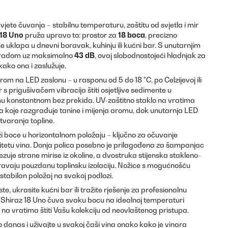
jete čuvanja – stabilnu temperaturu, zaštitu od svjetla i mir
 18 Uno
pruža upravo to: prostor za
18 boca
, precizno
se uklapa u dnevni boravak, kuhinju ili kućni bar. S unutarnjim
m radom uz maksimalno
43 dB
, ovaj slobodnostojeći hladnjak za
ako ona i zaslužuje.
 na LED zaslonu – u rasponu od 5 do 18 °C, po Celzijevoj ili
s prigušivačem vibracija štiti osjetljive sedimente u
mu konstantnom bez prekida. UV-zaštitno staklo na vratima
a koje razgrađuje tanine i mijenja aromu, dok unutarnja LED
tvaranja topline.
ži boce u horizontalnom položaju – ključno za očuvanje
itetu vina. Donja polica posebno je prilagođena za šampanjac
 vezuje strane mirise iz okoline, a dvostruka stijenska stakleno-
ravaju pouzdanu toplinsku izolaciju. Nožice s mogućnošću
stabilan položaj na svakoj podlozi.
e, ukrasite kućni bar ili tražite rješenje za profesionalnu
 – Shiraz 18 Uno čuva svaku bocu na idealnoj temperaturi
na vratima štiti Vašu kolekciju od neovlaštenog pristupa.
 danas i uživajte u svakoj čaši vina onako kako je vinara