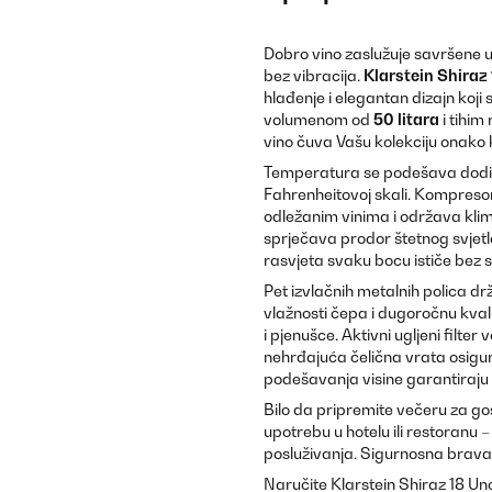
Dobro vino zaslužuje savršene uv
bez vibracija.
Klarstein Shiraz
hlađenje i elegantan dizajn koji 
volumenom od
50 litara
i tihi
vino čuva Vašu kolekciju onako k
Temperatura se podešava dodirom
Fahrenheitovoj skali. Kompresor 
odležanim vinima i održava kli
sprječava prodor štetnog svjetl
rasvjeta svaku bocu ističe bez s
Pet izvlačnih metalnih polica dr
vlažnosti čepa i dugoročnu kval
i pjenušce. Aktivni ugljeni filter
nehrđajuća čelična vrata osigu
podešavanja visine garantiraju 
Bilo da pripremite večeru za gost
upotrebu u hotelu ili restoranu
posluživanja. Sigurnosna brava 
Naručite Klarstein Shiraz 18 Uno