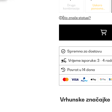
Druga
Uskoro
kombinacija
ponovno
dostupno
Što znače statusi?
Spremno za dostavu
Vrijeme isporuke: 3 - 4 ra
Povrat u 14 dana
Vrhunske značajke