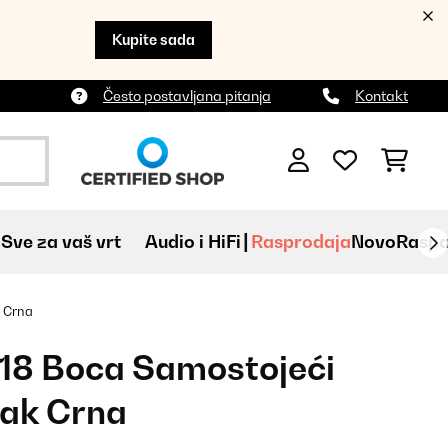
Kupite sada
Često postavljana pitanja
Kontakt
Sve za vaš vrt
Audio i HiFi
Rasprodaja
Novo
Raspa
k Crna
18 Boca Samostojeći
jak Crna