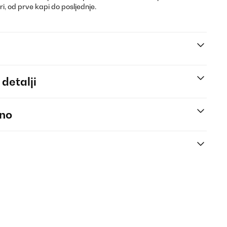
i, od prve kapi do posljednje.
 detalji
eno