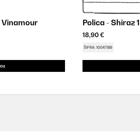
o, Vinamour
Polica - Shiraz 
18,90 €
ŠIFRA: 10047189
icu