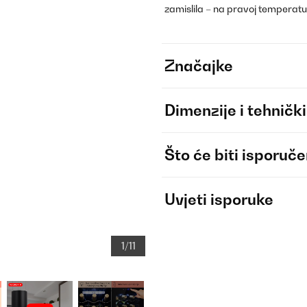
zamislila – na pravoj temperatur
Značajke
Dimenzije i tehnički
Što će biti isporuč
Uvjeti isporuke
1/11