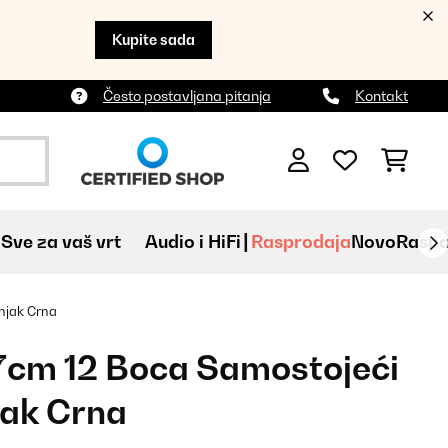
Kupite sada
Često postavljana pitanja
Kontakt
Sve za vaš vrt
Audio i HiFi
Rasprodaja
Novo
Raspa
njak Crna
27cm 12 Boca Samostojeći
jak Crna