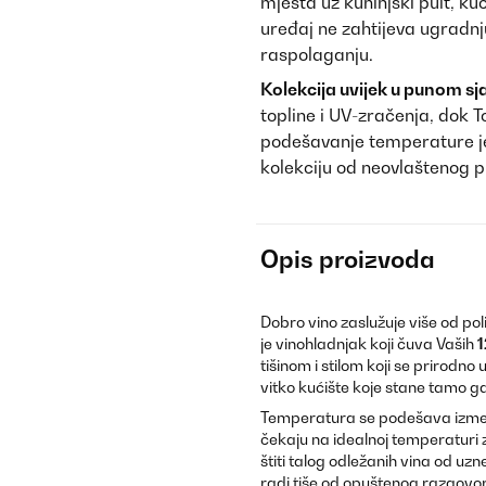
mjesta uz kuhinjski pult, ku
uređaj ne zahtijeva ugradnju
raspolaganju.
Kolekcija uvijek u punom sja
topline i UV-zračenja, dok
podešavanje temperature je
kolekciju od neovlaštenog p
Opis proizvoda
Dobro vino zaslužuje više od po
je vinohladnjak koji čuva Vaših
1
tišinom i stilom koji se prirodn
vitko kućište koje stane tamo gdj
Temperatura se podešava izm
čekaju na idealnoj temperaturi 
štiti talog odležanih vina od u
radi tiše od opuštenog razgovor