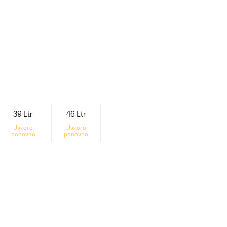
39 Ltr
46 Ltr
Uskoro
Uskoro
ponovno
ponovno
dostupno
dostupno