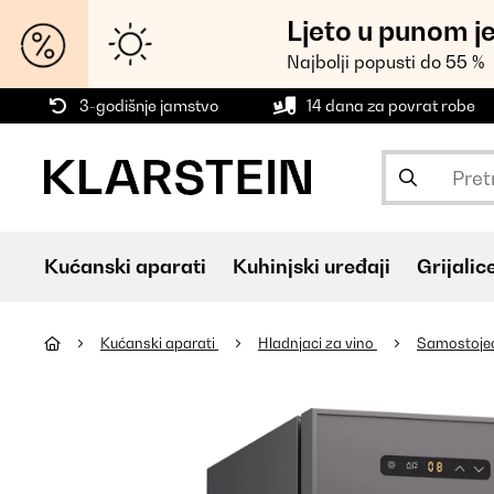
Ljeto u punom j
Najbolji popusti do 55 %
3-godišnje jamstvo
14 dana za povrat robe
Kućanski aparati
Kuhinjski uređaji
Grijalic
Kućanski aparati
Hladnjaci za vino
Samostojeći