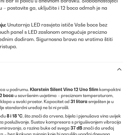
ćni bar ili policu u dnevnom boravku. Slobodnostojeći
 – postavite ga, uključite i 12 boca odmah je na
ju:
Unutarnja LED rasvjeta ističe Vaše boce bez
 Touch panel s LED zaslonom omogućuje precizno
dnim dodirom. Sigurnosna brava na vratima štiti
ristupa.
lica u podrumu.
Klarstein Silent Vino 12 Uno Slim
kompaktni
2 boca
u savršenim uvjetima – preciznom temperaturom,
o uklapa u svaki prostor. Kapacitet od
31 litara
smješten je u
e standardni uređaji ne bi ni prošli.
eđu
8 i 18 °C
, što znači da crvena, bijela i pjenušava vina uvijek
za posluživanje. Sustav kompresora s prigušivanjem vibracija
znemiravanja, a razina buke od svega
37 dB
znači da uređaj
a – bez ikakvog zujanja koje bi narušilo ugođaj dnevnog