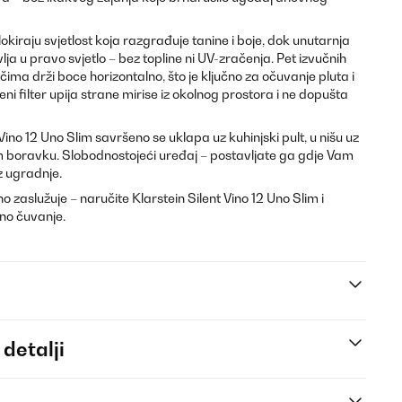
kiraju svjetlost koja razgrađuje tanine i boje, dok unutarnja
lja u pravo svjetlo – bez topline ni UV-zračenja. Pet izvučnih
čima drži boce horizontalno, što je ključno za očuvanje pluta i
jeni filter upija strane mirise iz okolnog prostora i ne dopušta
 Vino 12 Uno Slim savršeno se uklapa uz kuhinjski pult, u nišu uz
om boravku. Slobodnostojeći uređaj – postavljate ga gdje Vam
z ugradnje.
o zaslužuje – naručite Klarstein Silent Vino 12 Uno Slim i
lno čuvanje.
 detalji