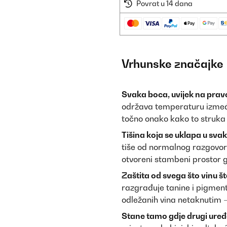
Povrat u 14 dana
Vrhunske značajke
Svaka boca, uvijek na prav
održava temperaturu između 
točno onako kako to struka
Tišina koja se uklapa u svak
tiše od normalnog razgovora
otvoreni stambeni prostor g
Zaštita od svega što vinu šte
razgrađuje tanine i pigment
odležanih vina netaknutim – 
Stane tamo gdje drugi uređa