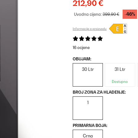
212,90 €
-46%
Uvodna cijena:
399,90 €
Informacije o proizvodu
16 ocjene
OBUJAM:
30 Ltr
31 Ltr
Dostupno
BROJ ZONA ZA HLAĐENJE:
1
PRIMARNA BOJA:
Crna