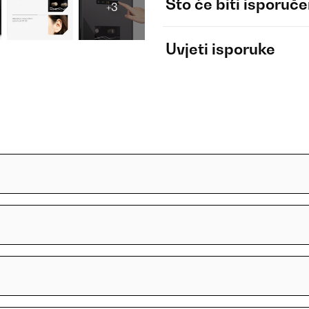
Što će biti isporuč
+3
Uvjeti isporuke