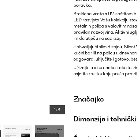
boravka.
Staklena vrata s UV-zaštitom blo
LED rasvjeta Vašu kolekciju stav
metalnih polica s valovitim nosa
pravilan razvoj vina. Aktivni ugl
im da utječu na sadržaj.
Zahvaljujući slim dizajnu, Silent
kućni bar ili na policu u dnevn
odgovara, uključite i gotovo, be
Uživajte u vinu onako kako to vin
osjetite razliku koju pruža pravi
Značajke
1/8
Dimenzije i tehnički