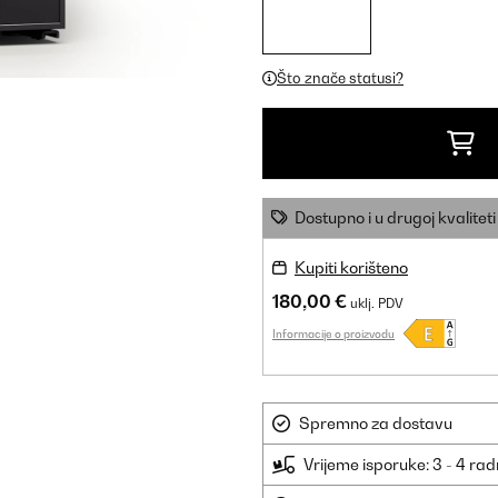
Što znače statusi?
Dostupno i u drugoj kvaliteti
Kupiti korišteno
180,00 €
uklj. PDV
Informacije o proizvodu
Spremno za dostavu
Vrijeme isporuke: 3 - 4 ra