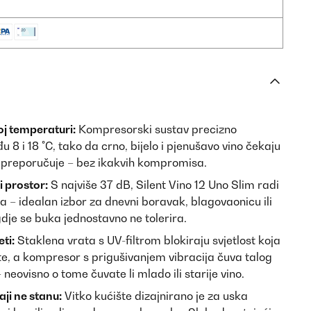
oj temperaturi:
Kompresorski sustav precizno
8 i 18 °C, tako da crno, bijelo i pjenušavo vino čekaju
 preporučuje – bez ikakvih kompromisa.
i prostor:
S najviše 37 dB, Silent Vino 12 Uno Slim radi
 – idealan izbor za dnevni boravak, blagovaonicu ili
dje se buka jednostavno ne tolerira.
ti:
Staklena vrata s UV-filtrom blokiraju svjetlost koja
e, a kompresor s prigušivanjem vibracija čuva talog
neovisno o tome čuvate li mlado ili starije vino.
ji ne stanu:
Vitko kućište dizajnirano je za uska