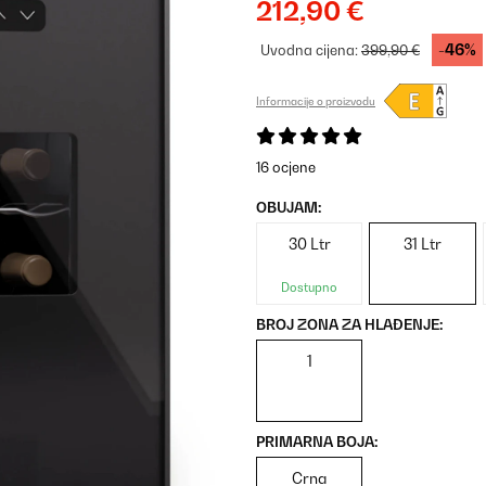
212,90 €
-46%
Uvodna cijena:
399,90 €
Informacije o proizvodu
16 ocjene
OBUJAM:
30 Ltr
31 Ltr
Dostupno
BROJ ZONA ZA HLAĐENJE:
1
PRIMARNA BOJA:
Crna