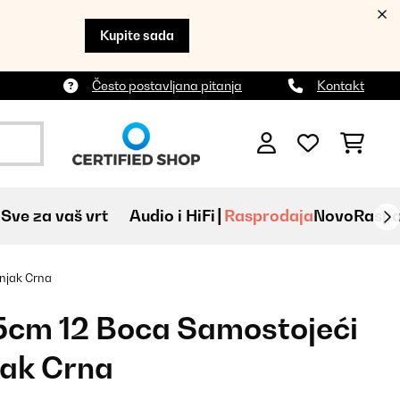
Kupite sada
Često postavljana pitanja
Kontakt
Sve za vaš vrt
Audio i HiFi
Rasprodaja
Novo
Raspa
dnjak Crna
35cm 12 Boca Samostojeći
jak Crna