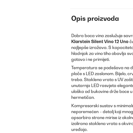
Opis proizvoda
Dobra boca vina zaslužuje savrš
Klarstein Silent Vino 12 Uno
č
najljepše izražava. S kapacite
hladnjak za vino tiho obavlja svo
gotovo i ne primijeti.
Temperatura se podešava na dod
ploče s LED zaslonom. Bijelo, cr
treba. Staklena vrata s UV zašt
unutarnja LED rasvjeta elegantno
uloška od bukovine drže boce u
hermetičan.
Kompresorski sustav s minimaln
neporemećen – detalj koji mnogi 
apsorbira strane mirise iz okoln
izolirana staklena vrata s okv
uređaja.