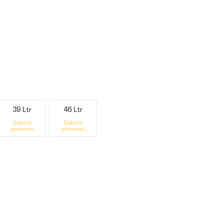
39 Ltr
46 Ltr
Uskoro
Uskoro
ponovno
ponovno
dostupno
dostupno