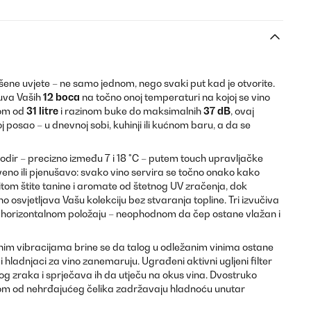
ene uvjete – ne samo jednom, nego svaki put kad je otvorite.
uva Vaših
12 boca
na točno onoj temperaturi na kojoj se vino
tom od
31 litre
i razinom buke do maksimalnih
37 dB
, ovaj
j posao – u dnevnoj sobi, kuhinji ili kućnom baru, a da se
ir – precizno između 7 i 18 °C – putem touch upravljačke
veno ili pjenušavo: svako vino servira se točno onako kako
itom štite tanine i aromate od štetnog UV zračenja, dok
 osvjetljava Vašu kolekciju bez stvaranja topline. Tri izvučiva
 horizontalnom položaju – neophodnom da čep ostane vlažan i
im vibracijama brine se da talog u odležanim vinima ostane
hladnjaci za vino zanemaruju. Ugrađeni aktivni ugljeni filter
og zraka i sprječava ih da utječu na okus vina. Dvostruko
irom od nehrđajućeg čelika zadržavaju hladnoću unutar