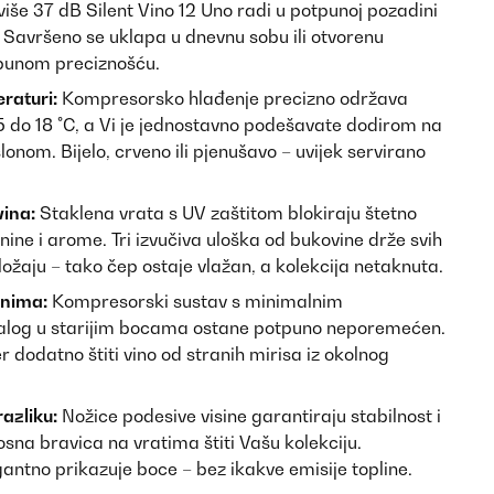
iše 37 dB Silent Vino 12 Uno radi u potpunoj pozadini
. Savršeno se uklapa u dnevnu sobu ili otvorenu
 punom preciznošću.
raturi:
Kompresorsko hlađenje precizno održava
 do 18 °C, a Vi je jednostavno podešavate dodirom na
lonom. Bijelo, crveno ili pjenušavo – uvijek servirano
vina:
Staklena vrata s UV zaštitom blokiraju štetno
ine i arome. Tri izvučiva uloška od bukovine drže svih
ožaju – tako čep ostaje vlažan, a kolekcija netaknuta.
inima:
Kompresorski sustav s minimalnim
talog u starijim bocama ostane potpuno neporemećen.
er dodatno štiti vino od stranih mirisa iz okolnog
razliku:
Nožice podesive visine garantiraju stabilnost i
osna bravica na vratima štiti Vašu kolekciju.
antno prikazuje boce – bez ikakve emisije topline.