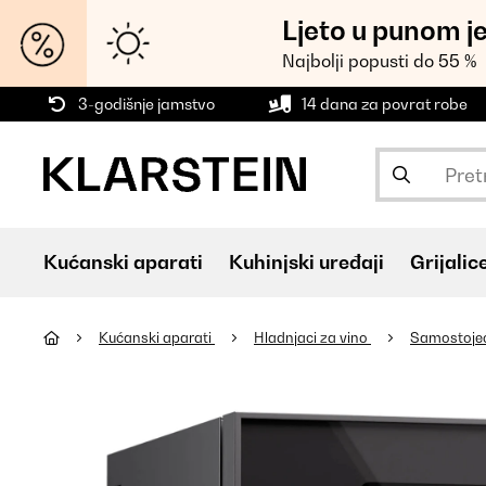
Ljeto u punom j
Najbolji popusti do 55 %
3-godišnje jamstvo
14 dana za povrat robe
Kućanski aparati
Kuhinjski uređaji
Grijalic
Kućanski aparati
Hladnjaci za vino
Samostojeći