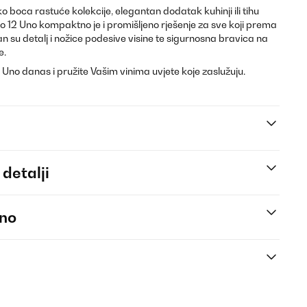
iko boca rastuće kolekcije, elegantan dodatak kuhinji ili tihu
no 12 Uno kompaktno je i promišljeno rješenje za sve koji prema
čan su detalj i nožice podesive visine te sigurnosna bravica na
e.
2 Uno danas i pružite Vašim vinima uvjete koje zaslužuju.
 detalji
eno