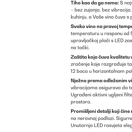
Tiho kao da ga nema:
S najv
– bez zujanja, bez vibracija
kuhinju, a Vaše vino čuva s
Svako vino na pravoj tempe
temperaturu u rasponu od 5
upravljačkoj ploči s LED zas
na točki.
Zaštita koja čuva kvalitetu 
zračenje koje razgrađuje tan
12 boca u horizontalnom pol
Nježno prema odležanim v
vibracijama osigurava da 
Ugrađeni aktivni ugljeni filt
prostora.
Promišljeni detalji koji čine 
na neravnoj podlozi. Sigurn
Unutarnja LED rasvjeta eleg