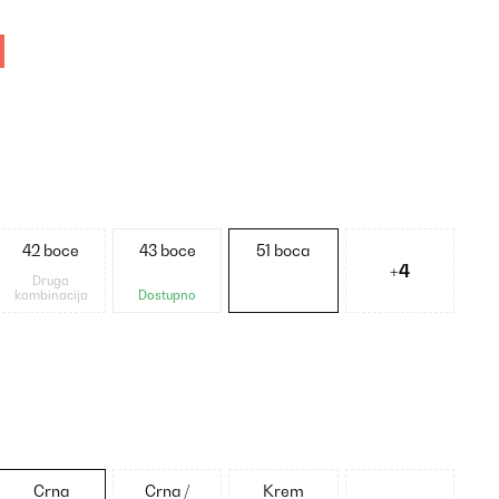
42 boce
43 boce
51 boca
+4
Druga
kombinacija
Dostupno
Crna
Crna /
Krem