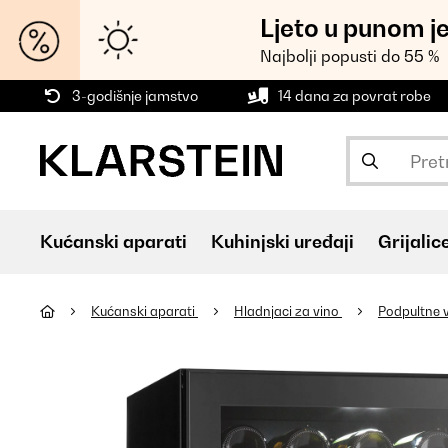
Ljeto u punom j
Najbolji popusti do 55 %
3-godišnje jamstvo
14 dana za povrat robe
Kućanski aparati
Kuhinjski uređaji
Grijalic
Kućanski aparati
Hladnjaci za vino
Podpultne v