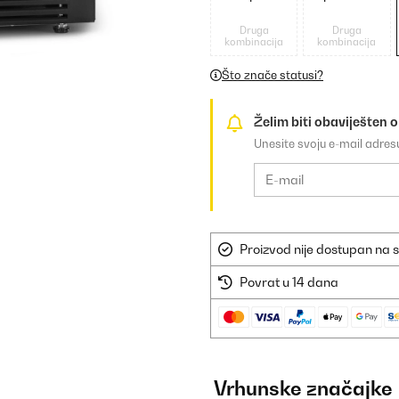
Druga
Druga
kombinacija
kombinacija
Što znače statusi?
Želim biti obaviješten 
Unesite svoju e-mail adre
Proizvod nije dostupan na s
Povrat u 14 dana
Vrhunske značajke