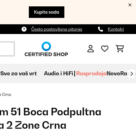
Kupite sada
Često postavljana pitanja
Kontakt
Sve za vaš vrt
Audio i HiFi
Rasprodaja
Novo
Raspa
e Crna
cm 51 Boca Podpultna
na 2 Zone Crna