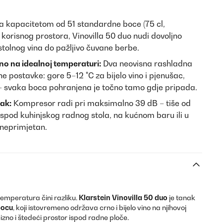
 kapacitetom od 51 standardne boce (75 cl,
 korisnog prostora, Vinovilla 50 duo nudi dovoljno
tolnog vina do pažljivo čuvane berbe.
eno na idealnoj temperaturi:
Dva neovisna rashladna
postavke: gore 5–12 °C za bijelo vino i pjenušac,
 – svaka boca pohranjena je točno tamo gdje pripada.
ak:
Kompresor radi pri maksimalno 39 dB – tiše od
spod kuhinjskog radnog stola, na kućnom baru ili u
 neprimjetan.
 temperatura čini razliku.
Klarstein Vinovilla 50 duo
je tanak
bocu
, koji istovremeno održava crno i bijelo vino na njihovoj
cizno i štedeći prostor ispod radne ploče.