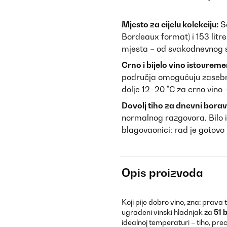
Mjesto za cijelu kolekciju:
Sa
Bordeaux format) i 153 litre
mjesta – od svakodnevnog s
Crno i bijelo vino istovrem
područja omogućuju zasebne 
dolje 12–20 °C za crno vino
Dovolj tiho za dnevni borav
normalnog razgovora. Bilo i
blagovaonici: rad je gotovo
Opis proizvoda
Koji pije dobro vino, zna: prava
ugrađeni vinski hladnjak za
51 
idealnoj temperaturi – tiho, pre