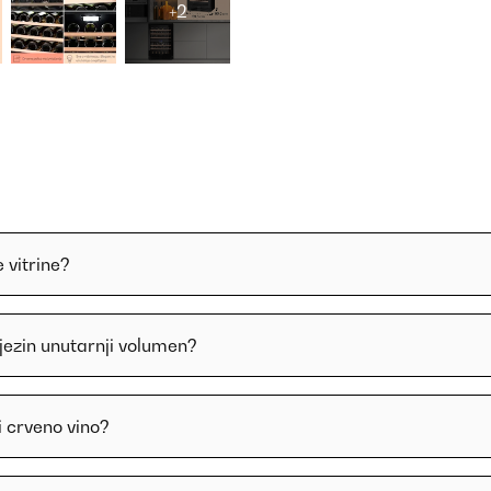
+2
 vitrine?
 njezin unutarnji volumen?
i crveno vino?