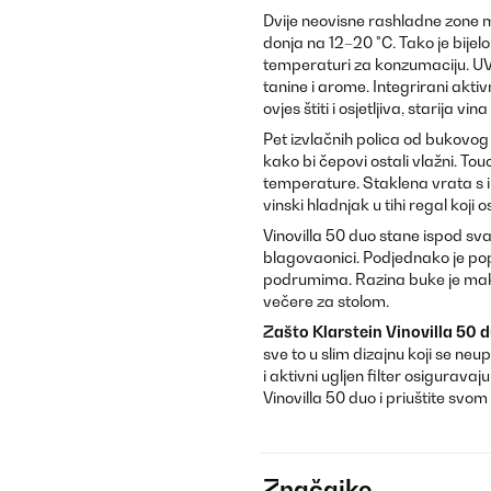
Dvije neovisne rashladne zone 
donja na 12–20 °C. Tako je bije
temperaturi za konzumaciju. UV-z
tanine i arome. Integrirani aktivn
ovjes štiti i osjetljiva, starija 
Pet izvlačnih polica od bukovo
kako bi čepovi ostali vlažni. T
temperature. Staklena vrata s i
vinski hladnjak u tihi regal koji o
Vinovilla 50 duo stane ispod sv
blagovaonici. Podjednako je pop
podrumima. Razina buke je ma
večere za stolom.
Zašto
Klarstein
Vinovilla 50 
sve to u slim dizajnu koji se neu
i aktivni ugljen filter osigurav
Vinovilla 50 duo i priuštite svom
Značajke