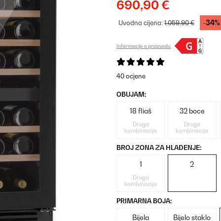
690,90 €
-34%
Uvodna cijena:
1.059,90 €
Informacije o proizvodu
40 ocjene
OBUJAM:
18 fliaš
32 boce
Druga
Druga
kombinacija
kombinacija
BROJ ZONA ZA HLAĐENJE:
1
2
Druga
kombinacija
PRIMARNA BOJA:
Bijela
Bijelo staklo