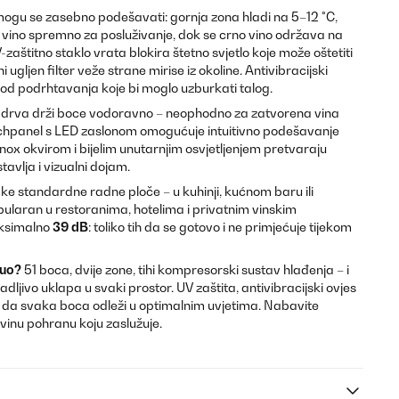
mogu se zasebno podešavati: gornja zona hladi na 5–12 °C,
lo vino spremno za posluživanje, dok se crno vino održava na
aštitno staklo vrata blokira štetno svjetlo koje može oštetiti
i ugljen filter veže strane mirise iz okoline. Antivibracijski
vina od podrhtavanja koje bi moglo uzburkati talog.
g drva drži boce vodoravno – neophodno za zatvorena vina
ouchpanel s LED zaslonom omogućuje intuitivno podešavanje
nox okvirom i bijelim unutarnjim osvjetljenjem pretvaraju
stavlja i vizualni dojam.
ake standardne radne ploče – u kuhinji, kućnom baru ili
ularan u restoranima, hotelima i privatnim vinskim
ksimalno
39 dB
: toliko tih da se gotovo i ne primjećuje tijekom
duo?
51 boca, dvije zone, tihi kompresorski sustav hlađenja – i
padljivo uklapa u svaki prostor. UV zaštita, antivibracijski ovjes
aju da svaka boca odleži u optimalnim uvjetima. Nabavite
 vinu pohranu koju zaslužuje.