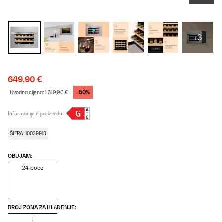
+3
649,90 €
-50%
Uvodna cijena:
1.319,90 €
Informacije o proizvodu
ŠIFRA: 10039913
OBUJAM:
24 boce
BROJ ZONA ZA HLAĐENJE:
1