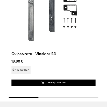
Ovjes vrata - Vinsider 24
Po
18,90 €
9,
ŠIFRA: 10047214
ŠI
Dodaj u košaricu