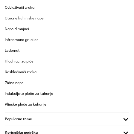
POTVRĐENI PREGLED
Odvlaživači zraka
03/08/2025
Muito bom
Otočne kuhinjske nape
Nape dimnjaci
Usuário da Amazon
Infracrvene grijalice
Prevedi
Ledomati
POTVRĐENI PREGLED
Hladnjaci za piće
15/06/2025
Cave à vin encastrable, format idéal pour installer dans une
Rashlađivači zraka
cuisine
Zidne nape
Utilisateur d'Amazon
Indukcijske ploče za kuhanje
Prevedi
Plinske ploče za kuhanje
POTVRĐENI PREGLED
11/03/2025
Popularne teme
Muy silenciosa
Korisnička podrška