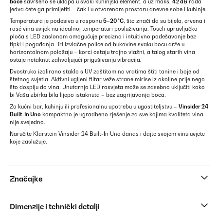
boce
savršeno se uklapa u svaki kuhinjski element, a uz maks.
42 dB
rada
jedva ćete ga primijetiti – čak i u otvorenom prostoru dnevne sobe i kuhinje.
Temperatura je podesiva u rasponu
5–20 °C
, što znači da su bijela, crvena i
rosé vina uvijek na idealnoj temperaturi posluživanja. Touch upravljačka
ploča s LED zaslonom omogućuje precizno i intuitivno podešavanje bez
tipki i pogađanja. Tri izvlačne police od bukovine svaku bocu drže u
horizontalnom položaju – korci ostaju trajno vlažni, a talog starih vina
ostaje netaknut zahvaljujući prigušivanju vibracija.
Dvostruko izolirano staklo s UV zaštitom na vratima štiti tanine i boje od
štetnog svjetla. Aktivni ugljeni filtar veže strane mirise iz okoline prije nego
što dospiju do vina. Unutarnja LED rasvjeta može se zasebno uključiti kako
bi Vaša zbirka bila lijepo istaknuta – bez zagrijavanja boca.
Za kućni bar, kuhinju ili profesionalnu upotrebu u ugostiteljstvu –
Vinsider 24
Built-In Uno
kompaktno je ugradbeno rješenje za sve kojima kvaliteta vina
nije svejedno.
Naručite Klarstein Vinsider 24 Built-In Uno danas i dajte svojem vinu uvjete
koje zaslužuje.
Značajke
Dimenzije i tehnički detalji