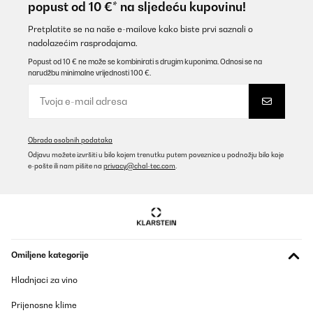
popust od 10 €* na sljedeću kupovinu!
Amazon-Benutzer
Prevedi
Pretplatite se na naše e-mailove kako biste prvi saznali o
nadolazećim rasprodajama.
Popust od 10 € ne može se kombinirati s drugim kuponima. Odnosi se na
POTVRĐENI PREGLED
narudžbu minimalne vrijednosti 100 €.
12/09/2025
Super stylisch super Qualität
Amazon-Benutzer
Obrada osobnih podataka
Prevedi
Odjavu možete izvršiti u bilo kojem trenutku putem poveznice u podnožju bilo koje
e-pošte ili nam pišite na
privacy@chal-tec.com
.
POTVRĐENI PREGLED
31/08/2025
Edles Teil, ein optischer hingucker.
Omiljene kategorije
Amazon-Benutzer
Hladnjaci za vino
Prevedi
Prijenosne klime