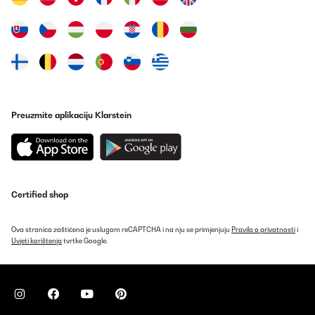
Prevedi
POTVRĐENI PREGLED
19/09/2024
Mega !!! Klarstein ist einfach eine GUTE alternative zu den
Marken die weit aus Teurer sind. Der Wein wird perfekt gekühlt
wie angegeben. Ein Lüfter für den Kühlraum hat das Gerät
Preuzmite aplikaciju Klarstein
ebenfalls. Was ich mega elegant finde ist die Innenbeleuchtung
die es noch einmal hochwertiger aussehen lässt als es schon ist!
Amazon-Benutzer
Prevedi
Certified shop
POTVRĐENI PREGLED
19/09/2024
Ova stranica zaštićena je uslugom reCAPTCHA i na nju se primjenjuju
Pravila o privatnosti
i
Uvjeti korištenja
tvrtke Google.
Mega !!!Klarstein ist einfach eine GUTE alternative zu den Marken
die weit aus Teurer sind.Der Wein wird perfekt gekühlt wie
angegeben.Ein Lüfter für den Kühlraum hat das Gerät
ebenfalls.Was ich mega elegant finde ist die Innenbeleuchtung die
es noch einmal hochwertiger aussehen lässt als es schon ist!