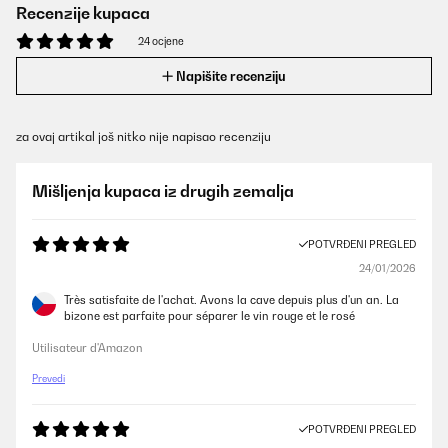
Recenzije kupaca
24 ocjene
Napišite recenziju
za ovaj artikal još nitko nije napisao recenziju
Mišljenja kupaca iz drugih zemalja
POTVRĐENI PREGLED
24/01/2026
Très satisfaite de l'achat. Avons la cave depuis plus d'un an. La
bizone est parfaite pour séparer le vin rouge et le rosé
Utilisateur d'Amazon
Prevedi
POTVRĐENI PREGLED