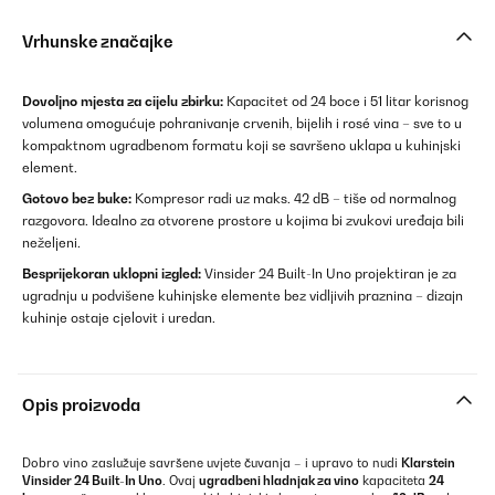
Vrhunske značajke
Dovoljno mjesta za cijelu zbirku:
Kapacitet od 24 boce i 51 litar korisnog
volumena omogućuje pohranivanje crvenih, bijelih i rosé vina – sve to u
kompaktnom ugradbenom formatu koji se savršeno uklapa u kuhinjski
element.
Gotovo bez buke:
Kompresor radi uz maks. 42 dB – tiše od normalnog
razgovora. Idealno za otvorene prostore u kojima bi zvukovi uređaja bili
neželjeni.
Besprijekoran uklopni izgled:
Vinsider 24 Built-In Uno projektiran je za
ugradnju u podvišene kuhinjske elemente bez vidljivih praznina – dizajn
kuhinje ostaje cjelovit i uredan.
Opis proizvoda
Dobro vino zaslužuje savršene uvjete čuvanja – i upravo to nudi
Klarstein
Vinsider 24 Built-In Uno
. Ovaj
ugradbeni hladnjak za vino
kapaciteta
24