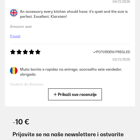
04/12/2025
An accessory every kitchen should have; it's quiet and the size is
perfect. Excellent, Klarstein!
Amazon user
Prevedi
POTVRĐENI PREGLED
03/12/2025
Muito bonito e rapidez na entrega, aconselho este vendedor,
obrigado.
Usuário da Amazon
Prikaži sve recenzije
Prevedi
POTVRĐENI PREGLED
22/10/2025
-10 €
Bin zufrieden. Macht jedoch bereits ziemlich viel mehr lärm. Das
wäre sehr störend wenn er bei uns nicht im Keller wäre.
Prijavite se na naše newslettere i ostvarite