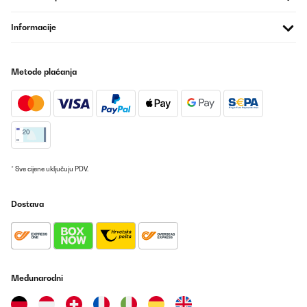
Usuario/a de amazon
Informacije
Prevedi
POTVRĐENI PREGLED
Metode plaćanja
04/01/2025
Marca non molto conosciuta (l’ho comprato per il prezzo ottimo
rispetto alla concorrenza) la possiedo da un bel pò e funziona
egregiamente ed è anche molto silenziosa. Non si presta a
bottiglia molti grandi ma quelle comuni ci entrano
tranquillamente. Lo consiglio.
* Sve cijene uključuju PDV.
Utente Amazon
Prevedi
Dostava
POTVRĐENI PREGLED
02/11/2024
Top et silencieux
Međunarodni
Utilisateur d'Amazon