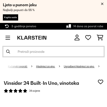
Ljeto u punom jeku
Najbolji popusti do 55 %
Kupite sada
3-godišnje jamstvo
14 dana za povrat robe
Kućanski aparati
Hladnjaci za vino
Ugradbeni hladnjaci za vino
Vinsider 24 Built-In Uno, vinoteka
24 ocjene