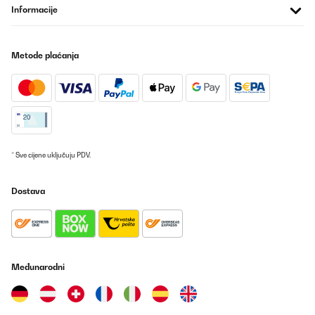
Informacije
Prevedi
Metode plaćanja
POTVRĐENI PREGLED
15/06/2025
Cave à vin encastrable, format idéal pour installer dans une
cuisine
Utilisateur d'Amazon
Prevedi
* Sve cijene uključuju PDV.
POTVRĐENI PREGLED
Dostava
11/03/2025
Muy silenciosa
Usuario/a de amazon
Međunarodni
Prevedi
POTVRĐENI PREGLED