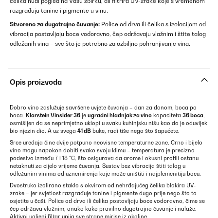
čelika nudi pogled na Vašu zbirku, ali filtrira UV-zrake koje s vremenom
razgrađuju tanine i pigmente u vinu.
Stvoreno za dugotrajno čuvanje:
Police od drva ili čelika s izolacijom od
vibracija postavljaju boce vodoravno, čep održavaju vlažnim i štite talog
odležanih vina – sve što je potrebno za ozbiljno pohranjivanje vina.
Opis proizvoda
Dobro vino zaslužuje savršene uvjete čuvanja – dan za danom, boca po
boca.
Klarstein Vinsider 36
je
ugradni hladnjak za vino
kapaciteta
36 boca
,
osmišljen da se neprimjetno uklopi u svaku kuhinjsku nišu kao da je oduvijek
bio njezin dio. A uz svega
41 dB
buke, radi tiše nego što šapućete.
Srce uređaja čine dvije potpuno neovisne temperaturne zone. Crno i bijelo
vino mogu napokon dobiti svako svoju klimu – temperatura je precizno
podesiva između 7 i 18 °C, što osigurava da arome i okusni profili ostanu
netaknuti za cijelo vrijeme čuvanja. Sustav bez vibracija štiti talog u
odležanim vinima od uznemirenja koje može uništiti i najplemenitiju bocu.
Dvostruko izolirano staklo s okvirom od nehrđajućeg čelika blokira UV-
zrake – jer svjetlost razgrađuje tanine i pigmente dugo prije nego što to
osjetite u čaši. Police od drva ili čelika postavljaju boce vodoravno, čime se
čep održava vlažnim, onako kako pravilno dugotrajno čuvanje i nalaže.
Aktivni ugljeni filtar upija sve strane mirise iz okoline.