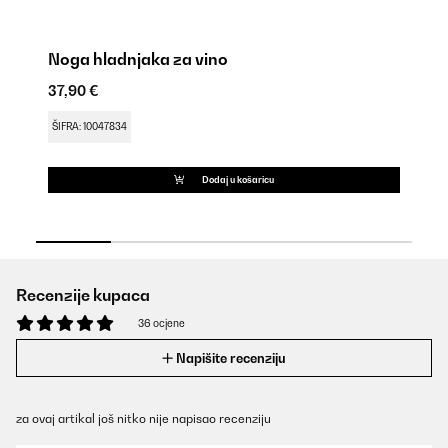
Noga hladnjaka za vino
Ov
37,90 €
18
ŠIFRA: 10047834
ŠI
Dodaj u košaricu
Recenzije kupaca
36 ocjene
Napišite recenziju
za ovaj artikal još nitko nije napisao recenziju