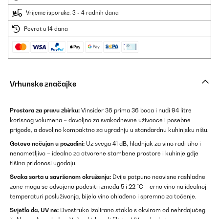
Vrijeme isporuke: 3 - 4 radnih dana
Povrat u 14 dana
Vrhunske značajke
Prostora za pravu zbirku:
Vinsider 36 prima 36 boca i nudi 94 litre
korisnog volumena – dovoljno za svakodnevne uživaoce i posebne
prigode, a dovoljno kompaktno za ugradnju u standardnu kuhinjsku nišu.
Gotovo nečujan u pozadini:
Uz svega 41 dB, hladnjak za vino radi tiho i
nenametljivo – idealno za otvorene stambene prostore i kuhinje gdje
tišina pridonosi ugođaju.
Svaka sorta u savršenom okruženju:
Dvije potpuno neovisne rashladne
zone mogu se odvojeno podesiti između 5 i 22 °C – crno vino na idealnoj
temperaturi posluživanja, bijelo vino ohlađeno i spremno za točenje.
Svjetlo da, UV ne:
Dvostruko izolirano staklo s okvirom od nehrđajućeg