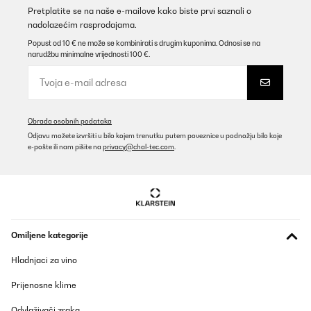
Prevedi
Pretplatite se na naše e-mailove kako biste prvi saznali o
nadolazećim rasprodajama.
Popust od 10 € ne može se kombinirati s drugim kuponima. Odnosi se na
POTVRĐENI PREGLED
narudžbu minimalne vrijednosti 100 €.
03/12/2025
Muito bonito e rapidez na entrega, aconselho este vendedor,
obrigado.
Usuário da Amazon
Obrada osobnih podataka
Odjavu možete izvršiti u bilo kojem trenutku putem poveznice u podnožju bilo koje
Prevedi
e-pošte ili nam pišite na
privacy@chal-tec.com
.
POTVRĐENI PREGLED
22/10/2025
Bin zufrieden. Macht jedoch bereits ziemlich viel mehr lärm. Das
wäre sehr störend wenn er bei uns nicht im Keller wäre.
Omiljene kategorije
Amazon-Benutzer
Hladnjaci za vino
Prevedi
Prijenosne klime
POTVRĐENI PREGLED
Odvlaživači zraka