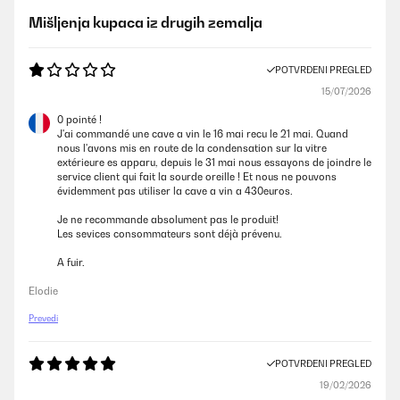
Mišljenja kupaca iz drugih zemalja
POTVRĐENI PREGLED
15/07/2026
0 pointé !
J'ai commandé une cave a vin le 16 mai recu le 21 mai. Quand
nous l'avons mis en route de la condensation sur la vitre
extérieure es apparu, depuis le 31 mai nous essayons de joindre le
service client qui fait la sourde oreille ! Et nous ne pouvons
évidemment pas utiliser la cave a vin a 430euros.
Je ne recommande absolument pas le produit!
Les sevices consommateurs sont déjà prévenu.
A fuir.
Elodie
Prevedi
POTVRĐENI PREGLED
19/02/2026