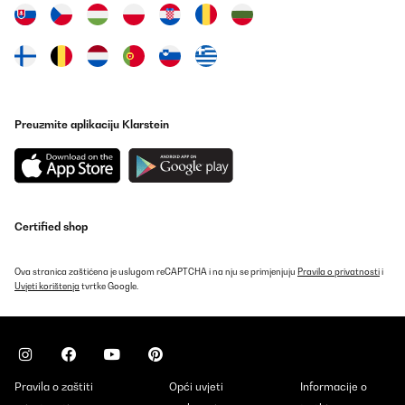
04/01/2025
Marca non molto conosciuta (l’ho comprato per il prezzo ottimo
rispetto alla concorrenza) la possiedo da un bel pò e funziona
egregiamente ed è anche molto silenziosa. Non si presta a
bottiglia molti grandi ma quelle comuni ci entrano
tranquillamente. Lo consiglio.
Preuzmite aplikaciju Klarstein
Utente Amazon
Prevedi
POTVRĐENI PREGLED
Certified shop
15/11/2024
Excelente!
Ova stranica zaštićena je uslugom reCAPTCHA i na nju se primjenjuju
Pravila o privatnosti
i
Uvjeti korištenja
tvrtke Google.
João
Prevedi
POTVRĐENI PREGLED
Pravila o zaštiti
Opći uvjeti
Informacije o
02/11/2024