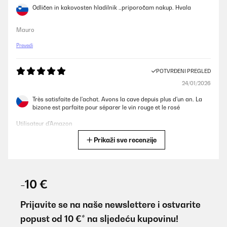
Odličen in kakovosten hladilnik ..priporočam nakup. Hvala
Mauro
Prevedi
POTVRĐENI PREGLED
24/01/2026
Très satisfaite de l'achat. Avons la cave depuis plus d'un an. La
bizone est parfaite pour séparer le vin rouge et le rosé
Utilisateur d'Amazon
Prikaži sve recenzije
Prevedi
POTVRĐENI PREGLED
04/12/2025
-10 €
An accessory every kitchen should have; it's quiet and the size is
perfect. Excellent, Klarstein!
Prijavite se na naše newslettere i ostvarite
popust od 10 €* na sljedeću kupovinu!
Amazon user