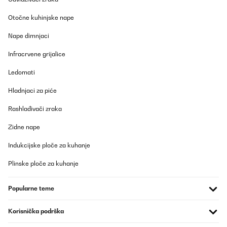
12/09/2025
Otočne kuhinjske nape
Super stylisch super Qualität
Nape dimnjaci
Amazon-Benutzer
Infracrvene grijalice
Prevedi
Ledomati
POTVRĐENI PREGLED
Hladnjaci za piće
31/08/2025
Rashlađivači zraka
Edles Teil, ein optischer hingucker.
Zidne nape
Amazon-Benutzer
Indukcijske ploče za kuhanje
Prevedi
Plinske ploče za kuhanje
POTVRĐENI PREGLED
Popularne teme
03/08/2025
Muito bom
Korisnička podrška
Usuário da Amazon