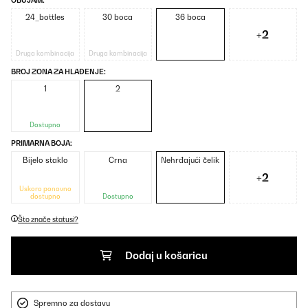
OBUJAM:
24_bottles
30 boca
36 boca
+2
Druga kombinacija
Druga kombinacija
BROJ ZONA ZA HLAĐENJE:
1
2
Dostupno
PRIMARNA BOJA:
Bijelo staklo
Crna
Nehrđajući čelik
+2
Uskoro ponovno
dostupno
Dostupno
Što znače statusi?
Dodaj u košaricu
Spremno za dostavu