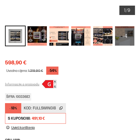
1/9
+4
598,90 €
-54%
Uvodna cijena:
1.319,90 €
Informacije o proizvodu
ŠIFRA: 10033682
-18%
KOD:
FULLSWING18
S KUPONOM:
491,10 €
Uvjeti korištenja