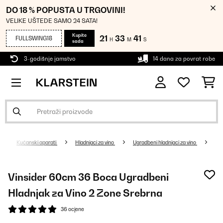
DO 18 % POPUSTA U TRGOVINI!
VELIKE UŠTEDE SAMO 24 SATA!
Kupite
21
33
40
FULLSWING18
H
M
S
sada
3-godišnje jamstvo
14 dana za povrat robe
Kućanski aparati
Hladnjaci za vino
Ugradbeni hladnjaci za vino
Vinsider 60cm 36 Boca Ugradbeni
Hladnjak za Vino 2 Zone Srebrna
36 ocjene