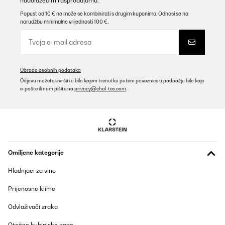
nadolazećim rasprodajama.
Popust od 10 € ne može se kombinirati s drugim kuponima. Odnosi se na
POTVRĐENI PREGLED
narudžbu minimalne vrijednosti 100 €.
08/01/2025
Verhältnismäßig hochpreisig aber schön und gute Qualität
Amazon-Benutzer
Obrada osobnih podataka
Prevedi
Odjavu možete izvršiti u bilo kojem trenutku putem poveznice u podnožju bilo koje
e-pošte ili nam pišite na
privacy@chal-tec.com
.
POTVRĐENI PREGLED
05/01/2025
Ich hatte den Mülleimer im Oktober bestellt und finde ihn mega
schön. Leider klemmt der Deckel und beim Versuch ihn zu öffnen
ging er kaputt. Ich habe dem Kundenservice angeschrieben und
Omiljene kategorije
dieser schickte mit sofort einen Neuen. Den Alten konnte ich
entsorgen. Das nenn ich Kundenservice und freue mich sehr,
Hladnjaci za vino
dass dies so unkompliziert ging. Es wäre auch sehr ärgerlich
gewesen, da er ja nicht ganz billig ist
Prijenosne klime
Amazon-Benutzer
Odvlaživači zraka
Prevedi
Otočne kuhinjske nape