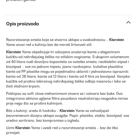
Opis proizvoda
Razvrstavanje smeća koje se stvarno uklapa u svakodnevicu –
Klarstein
Yuma unosi red u kuhinju bez da moraš žrtvovati stil.
Klarstein
Yuma objedinjuje tri odvojene unutarnje kante u elegantnom
kućištu od nehrđajućeg čelika na stilskim nogicama. S ukupnim volumenom
od 40 litara nudi dovoljno kapaciteta za ostatke smeća, reciklabilni otpad i
biootpad – sve na jednom mjestu, jasno razdvojeno. Izvlačive plastične
kante od PP plastike mogu se pojedinačno ukloniti i jednostavno isprazniti:
kanta od 28 litara, kanta od 12 litara i kanta od 4 litre za biootpad. Vanjsko
kućište od prašno lakiranog nehrđajućeg čelika odbija masnoću i lako se
čisti vlažnom krpom.
Poklopac sa soft-close mehanizmom otvara se i zatvara bez buke. Dva
integrirana aktivna ugljena filtra pouzdano neutraliziraju neugodne mirise
prije nego što se prošire kuhinjom.
Bilo u kuhinji, uredu ili hodniku –
Klarstein
Yuma se zahvaljujući
bezvremenom dizajnu uklapa svugdje. Papir, plastika, staklo, biootpad: sve
uredno sortirano, bez kompromisa u izgledu.
Uzmi
Klarstein
Yuma i uvedi red u razvrstavanje smeća – bez da itko
primijeti.