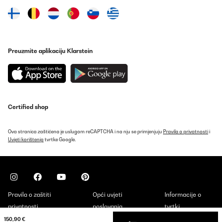
Preuzmite aplikaciju Klarstein
Certified shop
Ova stranica zaštićena je uslugom reCAPTCHA i na nju se primjenjuju
Pravila o privatnosti
i
Uvjeti korištenja
tvrtke Google.
Pravila o zaštiti
Opći uvjeti
Informacije o
privatnosti
poslovanja
tvrtki
150,90 €