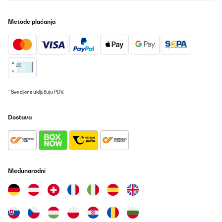
Metode plaćanja
* Sve cijene uključuju PDV.
Dostava
Međunarodni