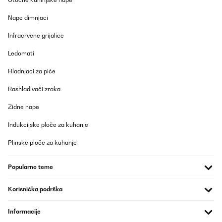
POTVRĐENI PREGLED
Nape dimnjaci
17/12/2024
Infracrvene grijalice
Es muy practico y muy estetico
Ledomati
Usuario/a de amazon
Hladnjaci za piće
Prevedi
Rashlađivači zraka
POTVRĐENI PREGLED
Zidne nape
12/10/2024
Indukcijske ploče za kuhanje
In the picture the dimensions are 31W-56L-60H, but in
specifications list 48W. I cannot order, because I’m unsure,
Plinske ploče za kuhanje
though the picture seems to be more logical
Amazon user
Popularne teme
Prevedi
Korisnička podrška
Informacije