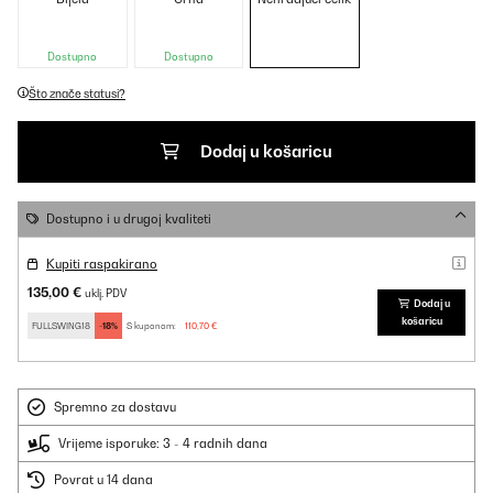
Dostupno
Dostupno
Što znače statusi?
Dodaj u košaricu
Dostupno i u drugoj kvaliteti
Kupiti raspakirano
135,00 €
uklj. PDV
Dodaj u
košaricu
FULLSWING18
-18%
S kuponom:
110,70 €
Spremno za dostavu
Vrijeme isporuke: 3 - 4 radnih dana
Povrat u 14 dana