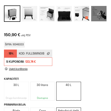
+2
150,90 €
uklj. PDV
ŠIFRA: 10046333
-18%
KOD:
FULLSWING18
S KUPONOM:
123,74 €
Uvjeti korištenja
KAPACITET:
30 L
30 litara
40 L
Druga kombinacija
Dostupno
PRIMARNA BOJA:
Bijela
Crna
Nehrđajući čelik