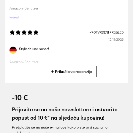
Amazon-Benutzer
Prevedi
POTVRĐENI PREGLED
12/11/2025
Stylisch und super!
Amazon-Benutzer
Prikaži sve recenzije
Prevedi
POTVRĐENI PREGLED
26/06/2025
-10 €
Bien que ce ne soit qu’une poubelle, celle ci est très esthétique et
passe très bien dans ma cuisine.
Prijavite se na naše newslettere i ostvarite
popust od 10 €* na sljedeću kupovinu!
Utilisateur d'Amazon
Prevedi
Pretplatite se na naše e-mailove kako biste prvi saznali o