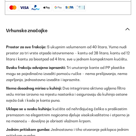
Vrhunske značajke
Prostor za sve frakcije:
S ukupnim volumenom od 40 litara, Yuma nudi
prostor za tri vrste otpada istovremeno – kantu od 28 litara, kantu od 12
litara i kantu za biootpad od 4 litre, sve u jednom kompaktnom kućištu.
Svaku frakciju odvojeno isprazniti:
Tri unutarnje kante od PP plastike
mogu se pojedinačno izvaditi pomoću ručke – nema prelijavanja, nema
zaprljanja, jednostavno izvadite i ispraznite.
Nema dosadnog mirisa u kuhinji:
Dva integrirana aktivna ugljena filtra
vežu mirise izravno na mjestu nastanka i osiguravaju da kuhinja ostane
svježa čak i kada je kanta puna.
Uklapa se u svaku kuhinju:
kućište od nehrđajućeg čelika s praškastim
premazom na elegantnim nogicama djeluje visokokvalitetno i otporno je
na masnoću – dovoljno je obrisati vlažnom krpom.
Jednim pritiskom gumba:
Jednostavno i tiho otvaranje poklopca jednim
pritiskom gumba