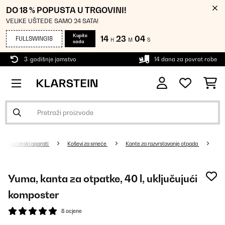
DO 18 % POPUSTA U TRGOVINI!
VELIKE UŠTEDE SAMO 24 SATA!
Kupite
14
23
03
FULLSWING18
H
M
S
sada
3-godišnje jamstvo
14 dana za povrat robe
Kućanski aparati
Koševi za smeće
Kante za razvrstavanje otpada
Yuma, kanta za otpatke, 40 l, uključujući
komposter
8 ocjene