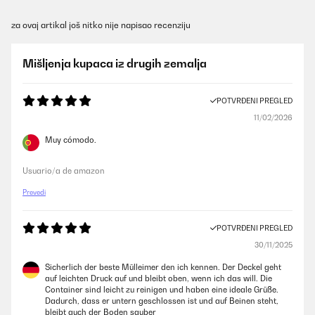
za ovaj artikal još nitko nije napisao recenziju
Mišljenja kupaca iz drugih zemalja
POTVRĐENI PREGLED
11/02/2026
Muy cómodo.
Usuario/a de amazon
Prevedi
POTVRĐENI PREGLED
30/11/2025
Sicherlich der beste Mülleimer den ich kennen. Der Deckel geht
auf leichten Druck auf und bleibt oben, wenn ich das will. Die
Container sind leicht zu reinigen und haben eine ideale Grüße.
Dadurch, dass er untern geschlossen ist und auf Beinen steht,
bleibt auch der Boden sauber