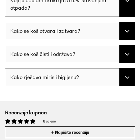
Koji je obujam i kako je s razvrstavanjem
otpada?
Kako se koš otvara i zatvara?
Kako se koš čisti i održava?
Kako rješava miris i higijenu?
Recenzije kupaca
8 ocjene
Napišite recenziju