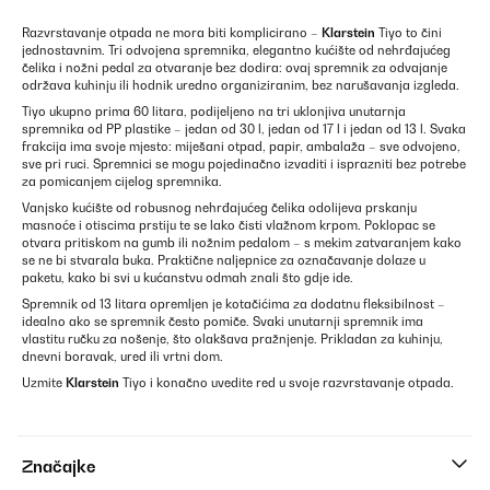
Razvrstavanje otpada ne mora biti komplicirano –
Klarstein
Tiyo to čini
jednostavnim. Tri odvojena spremnika, elegantno kućište od nehrđajućeg
čelika i nožni pedal za otvaranje bez dodira: ovaj spremnik za odvajanje
održava kuhinju ili hodnik uredno organiziranim, bez narušavanja izgleda.
Tiyo ukupno prima 60 litara, podijeljeno na tri uklonjiva unutarnja
spremnika od PP plastike – jedan od 30 l, jedan od 17 l i jedan od 13 l. Svaka
frakcija ima svoje mjesto: miješani otpad, papir, ambalaža – sve odvojeno,
sve pri ruci. Spremnici se mogu pojedinačno izvaditi i isprazniti bez potrebe
za pomicanjem cijelog spremnika.
Vanjsko kućište od robusnog nehrđajućeg čelika odolijeva prskanju
masnoće i otiscima prstiju te se lako čisti vlažnom krpom. Poklopac se
otvara pritiskom na gumb ili nožnim pedalom – s mekim zatvaranjem kako
se ne bi stvarala buka. Praktične naljepnice za označavanje dolaze u
paketu, kako bi svi u kućanstvu odmah znali što gdje ide.
Spremnik od 13 litara opremljen je kotačićima za dodatnu fleksibilnost –
idealno ako se spremnik često pomiče. Svaki unutarnji spremnik ima
vlastitu ručku za nošenje, što olakšava pražnjenje. Prikladan za kuhinju,
dnevni boravak, ured ili vrtni dom.
Uzmite
Klarstein
Tiyo i konačno uvedite red u svoje razvrstavanje otpada.
Značajke