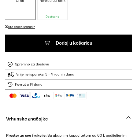
Crna
Nehrđajući čelik
Dostupno
Što znače statusi?
Dodaj u košaricu
Spremno za dostavu
Vrijeme isporuke: 3 - 4 radnih dana
Povrat u 14 dana
Vrhunske značajke
Prostor za sve frakcije:
Sa ukupnim kapacitetom od 60 l, podijeljenim