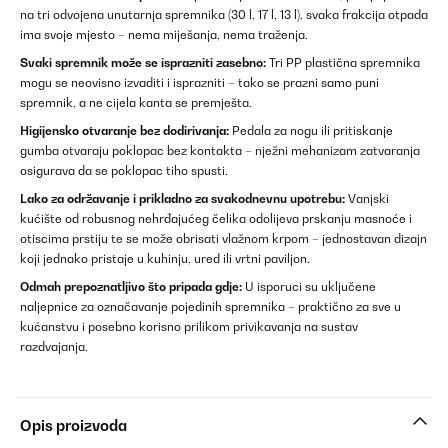
na tri odvojena unutarnja spremnika (30 l, 17 l, 13 l), svaka frakcija otpada
ima svoje mjesto – nema miješanja, nema traženja.
Svaki spremnik može se isprazniti zasebno:
Tri PP plastična spremnika
mogu se neovisno izvaditi i isprazniti – tako se prazni samo puni
spremnik, a ne cijela kanta se premješta.
Higijensko otvaranje bez dodirivanja:
Pedala za nogu ili pritiskanje
gumba otvaraju poklopac bez kontakta – nježni mehanizam zatvaranja
osigurava da se poklopac tiho spusti.
Lako za održavanje i prikladno za svakodnevnu upotrebu:
Vanjski
kućište od robusnog nehrđajućeg čelika odolijeva prskanju masnoće i
otiscima prstiju te se može obrisati vlažnom krpom – jednostavan dizajn
koji jednako pristaje u kuhinju, ured ili vrtni paviljon.
Odmah prepoznatljivo što pripada gdje:
U isporuci su uključene
naljepnice za označavanje pojedinih spremnika – praktično za sve u
kućanstvu i posebno korisno prilikom privikavanja na sustav
razdvajanja.
Opis proizvoda