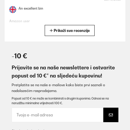
An excellent bin
Amazon user
Prikaži sve recenzije
Prevedi
POTVRĐENI PREGLED
23/09/2025
-10 €
sehr schöner Mülleimer, praktisch und wirkt hochwertig. Es fehlt
allerdings ein zusätzlicher 4. Einsatz im großen Eimer für Bio-
Prijavite se na naše newslettere i ostvarite
Müll aus meiner Sicht, daher 1 Stern Abzug.
popust od 10 €* na sljedeću kupovinu!
Amazon-Benutzer
Pretplatite se na naše e-mailove kako biste prvi saznali o
Prevedi
nadolazećim rasprodajama.
Popust od 10 € ne može se kombinirati s drugim kuponima. Odnosi se na
narudžbu minimalne vrijednosti 100 €.
POTVRĐENI PREGLED
08/09/2025
Sehr wertig. Praktisch und sieht gut aus