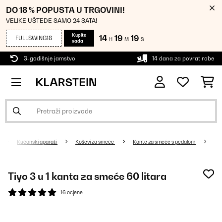
DO 18 % POPUSTA U TRGOVINI!
VELIKE UŠTEDE SAMO 24 SATA!
Kupite
14
19
19
FULLSWING18
H
M
S
sada
3-godišnje jamstvo
14 dana za povrat robe
Kućanski aparati
Koševi za smeće
Kante za smeće s pedalom
Tiyo 3 u 1 kanta za smeće 60 litara
16 ocjene