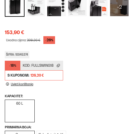
+2
153,90 €
-26%
Uvodna cijena:
209,00 €
ŠIFRA: 10045374
-18%
KOD:
FULLSWING18
S KUPONOM:
126,20 €
Uvjeti korištenja
KAPACITET:
60 L
PRIMARNA BOJA: