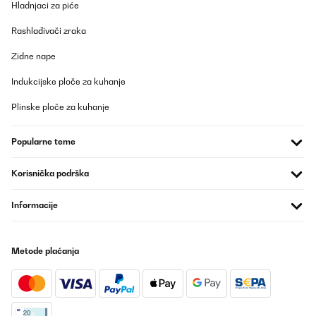
Hladnjaci za piće
POTVRĐENI PREGLED
Rashlađivači zraka
17/06/2025
Zidne nape
bello, compatto buona fattura.
Indukcijske ploče za kuhanje
Utente Amazon
Plinske ploče za kuhanje
Prevedi
Popularne teme
POTVRĐENI PREGLED
15/05/2025
Korisnička podrška
Tres pratique
Informacije
Amazon-Benutzer
Prevedi
Metode plaćanja
POTVRĐENI PREGLED
07/02/2025
Très belle poubelle. Pratique pour le tri. Un peu cher mais quand