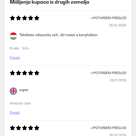
Mišljenja kupaca iz drugih zemalja
POTVRĐENI PREGLED
25/01/2026
Tökéletes választás volt. Jól mutat a konyhában.
Krekk - Info
Prevedi
POTVRĐENI PREGLED
05/11/2025
super
Amazon user
Prevedi
POTVRĐENI PREGLED
28/10/2025