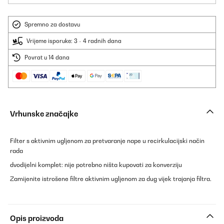
Spremno za dostavu
Vrijeme isporuke: 3 - 4 radnih dana
Povrat u 14 dana
Vrhunske značajke
Filter s aktivnim ugljenom za pretvaranje nape u recirkulacijski način
rada
dvodijelni komplet: nije potrebno ništa kupovati za konverziju
Zamijenite istrošene filtre aktivnim ugljenom za dug vijek trajanja filtra.
Opis proizvoda