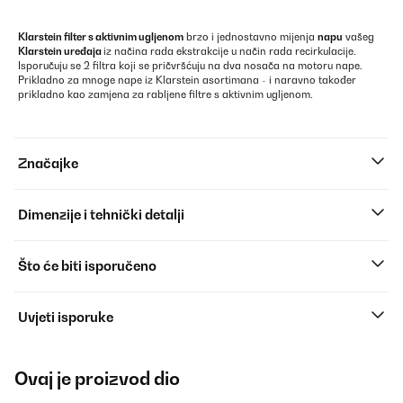
Klarstein filter s aktivnim ugljenom
brzo i jednostavno mijenja
napu
vašeg
Klarstein uređaja
iz načina rada ekstrakcije u način rada recirkulacije.
Isporučuju se 2 filtra koji se pričvršćuju na dva nosača na motoru nape.
Prikladno za mnoge nape iz Klarstein asortimana - i naravno također
prikladno kao zamjena za rabljene filtre s aktivnim ugljenom.
Značajke
Dimenzije i tehnički detalji
Što će biti isporučeno
Uvjeti isporuke
Ovaj je proizvod dio