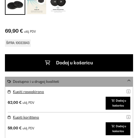
69,90 €
uklj. PDV
ŠIFRA: 10032843
Dodaj u košaricu
Dostupno i u drugoj kvaliteti
Kupiti raspakirano
Dodaj u
62,00 €
uklj. PDV
košaricu
Kupiti korišteno
Dodaj u
59,00 €
uklj. PDV
košaricu