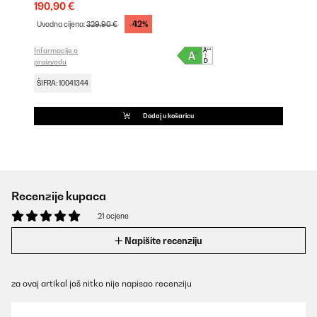
190,90 €
-42%
Uvodna cijena:
329,90 €
Informacije o
proizvodu
ŠIFRA: 10041344
Dodaj u košaricu
Recenzije kupaca
21 ocjene
Napišite recenziju
za ovaj artikal još nitko nije napisao recenziju