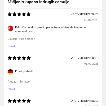
Mišljenja kupaca iz drugih zemalja
POTVRĐENI PREGLED
06/02/2026
Relación calidad-precio perfecta muy bien, de hecho he
comprado cuatro
Usuario/a de amazon
Prevedi
POTVRĐENI PREGLED
05/02/2026
Passt perfekt!
Amazon-Benutzer
Prevedi
POTVRĐENI PREGLED