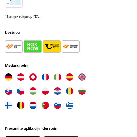
Amazon-Benutzer
* Sve cijene uključuju PDV.
Prevedi
Dostava
POTVRĐENI PREGLED
22/12/2024
Los filtros bien, según lo esperado. Si tengo que poner una pega
es que no llegó el el plazo indicado.Pero lo hablé con e proveedor
y lo solucionó enseguida.
Međunarodni
Usuario/a de amazon
Prevedi
POTVRĐENI PREGLED
07/11/2024
Alles OK
Amazon-Benutzer
Preuzmite aplikaciju Klarstein
Prevedi