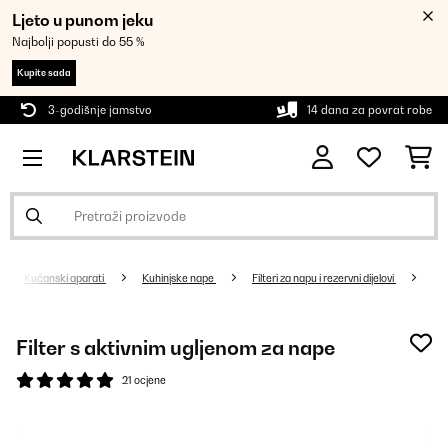
Ljeto u punom jeku
Najbolji popusti do 55 %
Kupite sada
3-godišnje jamstvo
14 dana za povrat robe
Kućanski aparati
Kuhinjske nape
Filteri za napu i rezervni dijelovi
Filter s aktivnim ugljenom za nape
21 ocjene