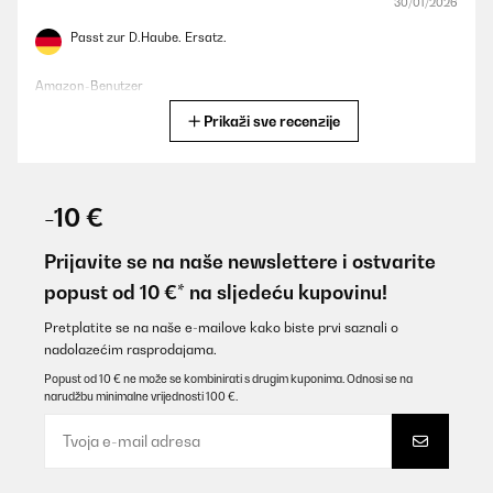
30/01/2026
Passt zur D.Haube. Ersatz.
Amazon-Benutzer
Prikaži sve recenzije
Prevedi
POTVRĐENI PREGLED
12/01/2026
-10 €
Perfetti. Però ricordatevi di prendere bene le misure!! Prima
avevo sbagliato
Prijavite se na naše newslettere i ostvarite
popust od 10 €* na sljedeću kupovinu!
Utente Amazon
Prevedi
Pretplatite se na naše e-mailove kako biste prvi saznali o
nadolazećim rasprodajama.
Popust od 10 € ne može se kombinirati s drugim kuponima. Odnosi se na
POTVRĐENI PREGLED
narudžbu minimalne vrijednosti 100 €.
06/12/2025
Schnelle Lieferung, freundliche Mail vom Hersteller mit Infos zum
Artikel-Versand. Die Filter tun das was sie sollen und lassen sich
leicht wechseln. Kaufe sie regelmäßig.