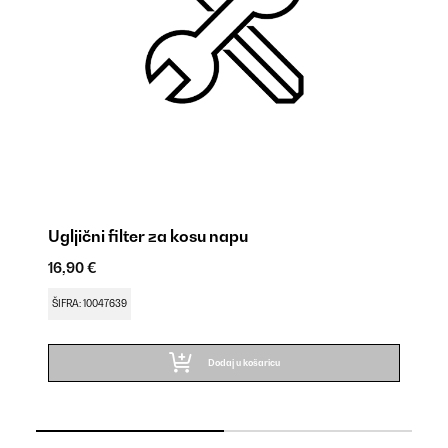
Ugljični filter za kosu napu
Al
16,90 €
24
ŠIFRA: 10047639
ŠI
Dodaj u košaricu