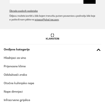
Obrada osobnih podataka
Odjavu možete izvršiti u bilo kojem trenutku putem poveznice u podnožju bilo koje
e-pošte ili nam pišite na
privacy@chal-tec.com
.
Omiljene kategorije
Hladnjaci za vino
Prijenosne klime
Odvlaživači zraka
Otočne kuhinjske nape
Nape dimnjaci
Infracrvene grijalice