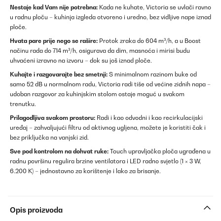
Nestaje kad Vam nije potrebna:
Kada ne kuhate, Victoria se uvlači ravno
u radnu ploču – kuhinja izgleda otvoreno i uredno, bez vidljive nape iznad
ploče.
Hvata pare prije nego se rašire:
Protok zraka do 604 m³/h, a u Boost
načinu rada do 714 m³/h, osigurava da dim, masnoća i mirisi budu
uhvaćeni izravno na izvoru – dok su još iznad ploče.
Kuhajte i razgovarajte bez smetnji:
S minimalnom razinom buke od
samo 52 dB u normalnom radu, Victoria radi tiše od većine zidnih napa –
udoban razgovor za kuhinjskim stolom ostaje moguć u svakom
trenutku.
Prilagodljiva svakom prostoru:
Radi i kao odvodni i kao recirkulacijski
uređaj – zahvaljujući filtru od aktivnog ugljena, možete je koristiti čak i
bez priključka na vanjski zid.
Sve pod kontrolom na dohvat ruke:
Touch upravljačka ploča ugrađena u
radnu površinu regulira brzine ventilatora i LED radno svjetlo (1 × 3 W,
6.200 K) – jednostavno za korištenje i lako za brisanje.
Opis proizvoda