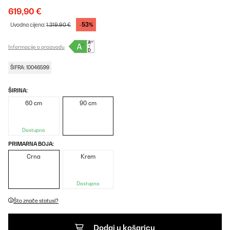
619,90 €
-53%
Uvodna cijena:
1.319,90 €
Informacije o proizvodu
ŠIFRA: 10046599
ŠIRINA:
60 cm
90 cm
Dostupno
PRIMARNA BOJA:
Crna
Krem
Dostupno
Što znače statusi?
Dodaj u košaricu