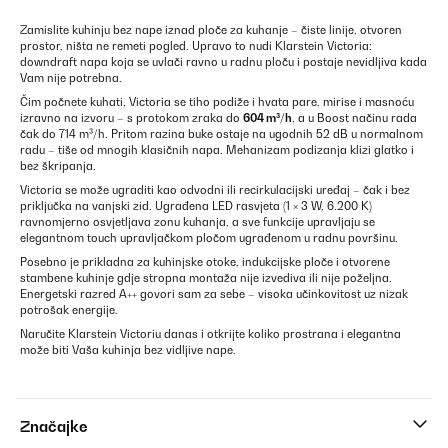
Zamislite kuhinju bez nape iznad ploče za kuhanje – čiste linije, otvoren
prostor, ništa ne remeti pogled. Upravo to nudi Klarstein Victoria:
downdraft napa koja se uvlači ravno u radnu ploču i postaje nevidljiva kada
Vam nije potrebna.
Čim počnete kuhati, Victoria se tiho podiže i hvata pare, mirise i masnoću
izravno na izvoru – s protokom zraka do
604 m³/h
, a u Boost načinu rada
čak do 714 m³/h. Pritom razina buke ostaje na ugodnih 52 dB u normalnom
radu – tiše od mnogih klasičnih napa. Mehanizam podizanja klizi glatko i
bez škripanja.
Victoria se može ugraditi kao odvodni ili recirkulacijski uređaj – čak i bez
priključka na vanjski zid. Ugrađena LED rasvjeta (1 × 3 W, 6.200 K)
ravnomjerno osvjetljava zonu kuhanja, a sve funkcije upravljaju se
elegantnom touch upravljačkom pločom ugrađenom u radnu površinu.
Posebno je prikladna za kuhinjske otoke, indukcijske ploče i otvorene
stambene kuhinje gdje stropna montaža nije izvediva ili nije poželjna.
Energetski razred A++ govori sam za sebe – visoka učinkovitost uz nizak
potrošak energije.
Naručite Klarstein Victoriu danas i otkrijte koliko prostrana i elegantna
može biti Vaša kuhinja bez vidljive nape.
Značajke