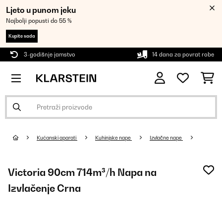
Ljeto u punom jeku
Najbolji popusti do 55 %
Kupite sada
3-godišnje jamstvo
14 dana za povrat robe
Kućanski aparati
Kuhinjske nape
Izvlačne nape
Victoria 90cm 714m³/h Napa na
Izvlačenje Crna