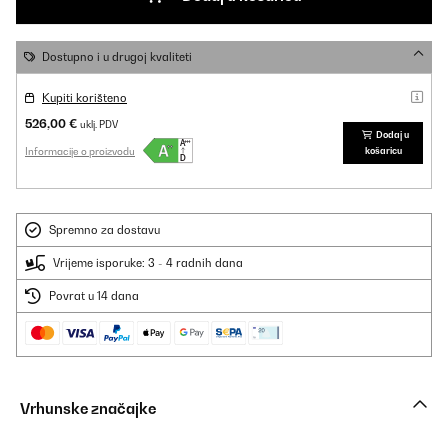
Dostupno i u drugoj kvaliteti
Kupiti korišteno
526,00 €
uklj. PDV
Dodaj u
Informacije o proizvodu
košaricu
Spremno za dostavu
Vrijeme isporuke: 3 - 4 radnih dana
Povrat u 14 dana
Vrhunske značajke