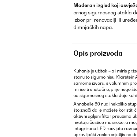
Moderan izgled koji osvježa
crnog sigurnosnog stakla da
izbor pri renovaciji ili uređ
dimnjačkih napa.
Opis proizvoda
Kuhanje je užitak – ali miris pr
stanu to sigurno nisu. Klarstein 
samome izvoru, s volumnim pr
mirise trenutačno, prije nego š
od sigurnosnog stakla daje kuhinj
Annabelle 60 nudi nekoliko stup
što znači da je možete koristiti 
aktivni ugljeni filtar preuzima 
hvataju čestice masnoće, a mogu
Integrirana LED rasvjeta ravnom
upravljački zaslon osjetljiv na 