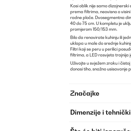
Kosi oblik nije samo dizajnersk
prema filtrima, neovisno o visi
radne ploče. Dvosegmentna dimn
40 do 75 cm. U kompletu je uklj
promjerom 150/153 mm.
Bilo da renovirate kuhinju ili 
uklapa u male do srednje kuhinje
Filtri koji se peru u perilici po
filtrima, a LED rasvjeta trajnija 
Uživajte u svježem zraku i čistoj 
donosi tiho, snažno usisavanje 
Značajke
Dimenzije i tehnički