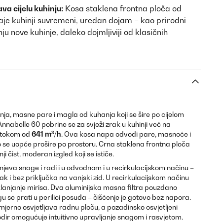
va cijelu kuhinju:
Kosa staklena frontna ploča od
je kuhinji suvremeni, uredan dojam – kao prirodni
enju nove kuhinje, daleko dojmljiviji od klasičnih
ženja, masne pare i magla od kuhanja koji se šire po cijelom
Annabelle 60 pobrine se za svježi zrak u kuhinji već na
otokom od
641 m³/h
. Ova kosa napa odvodi pare, masnoće i
to se uopće prošire po prostoru. Crna staklena frontna ploča
i čist, moderan izgled koji se ističe.
njeva snage i radi i u odvodnom i u recirkulacijskom načinu –
čak i bez priključka na vanjski zid. U recirkulacijskom načinu
uklanjanje mirisa. Dva aluminijska masna filtra pouzdano
 se prati u perilici posuđa – čišćenje je gotovo bez napora.
jerno osvjetljava radnu ploču, a pozadinsko osvjetljeni
dodir omogućuje intuitivno upravljanje snagom i rasvjetom.