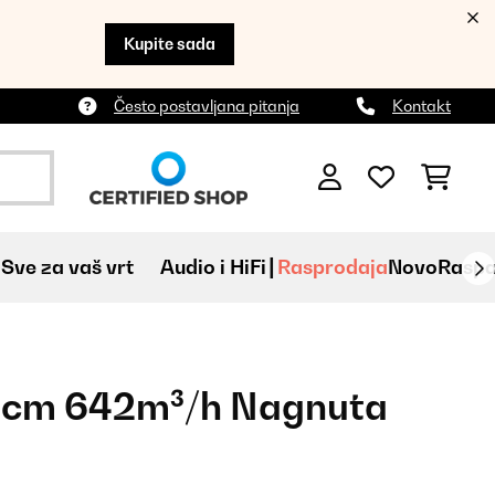
Kupite sada
Često postavljana pitanja
Kontakt
Sve za vaš vrt
Audio i HiFi
Rasprodaja
Novo
Raspa
0cm 642m³/h Nagnuta