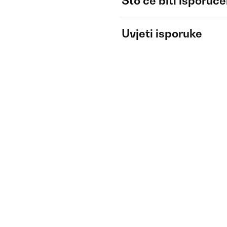
Što će biti isporuč
Uvjeti isporuke