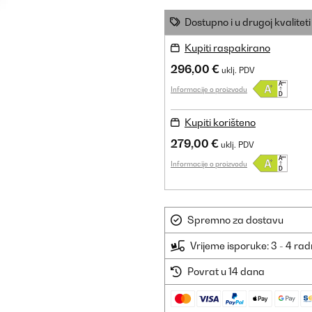
Dostupno i u drugoj kvaliteti
Kupiti raspakirano
296,00 €
uklj. PDV
Informacije o proizvodu
Kupiti korišteno
279,00 €
uklj. PDV
Informacije o proizvodu
Spremno za dostavu
Vrijeme isporuke: 3 - 4 ra
Povrat u 14 dana