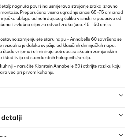
i detalj: nagnuta površina usmjerava strujanje zraka izravno
ni montaže. Preporučena visina ugradnje iznosi 65–75 cm iznad
jačka obloga od nehrđajućeg čelika visinski je podesiva od
učena i izvlačna cijev za odvod zraka (cca. 45–150 cm) s
jednostavno zamjenjujete staru napu – Annabelle 60 savršeno se
 i vizualno je daleko svježija od klasičnih dimnjačkih napa.
suđa štede vrijeme i eliminiraju potrebu za skupim zamjenskim
je i štedljivija od standardnih halogenih žarulja.
kuhinji – naručite Klarstein Annabelle 60 i otkrijte razliku koju
para već pri prvom kuhanju.
 detalji