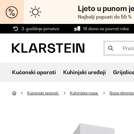
Ljeto u punom j
Najbolji popusti do 55 %
3-godišnje jamstvo
14 dana za povrat robe
Kućanski aparati
Kuhinjski uređaji
Grijalic
Kućanski aparati
Kuhinjske nape
Nape dimnja