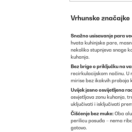
Vrhunske značajke
Snažno usisavanje para ve
hvata kuhinjske pare, masn
nekoliko stupnjeva snage k
kuhanja.
Bez brige o priključku na van
recirkulacijskom načinu. U r
mirise bez ikakvih proboja kr
Uvijek jasno osvijetljena ra
osvjetljava zonu kuhanja, tra
uključivati i isključivati pr
Čišćenje bez muke:
Oba alum
perilicu posuđa – nema riban
gotovo.