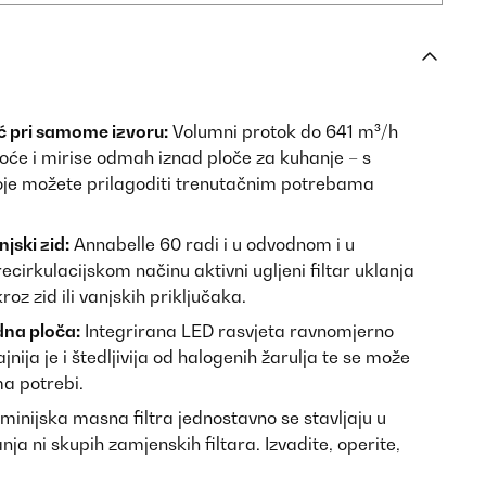
ć pri samome izvoru:
Volumni protok do 641 m³/h
oće i mirise odmah iznad ploče za kuhanje – s
oje možete prilagoditi trenutačnim potrebama
jski zid:
Annabelle 60 radi i u odvodnom i u
ecirkulacijskom načinu aktivni ugljeni filtar uklanja
oz zid ili vanjskih priključaka.
dna ploča:
Integrirana LED rasvjeta ravnomjerno
jnija je i štedljivija od halogenih žarulja te se može
ema potrebi.
inijska masna filtra jednostavno se stavljaju u
ja ni skupih zamjenskih filtara. Izvadite, operite,