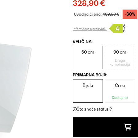
328,90 €
-30%
Uvodna cijena:
469,90 €
Informacije o proizvodu
VELIČINA:
60 cm
90 cm
Druga
kombinacija
PRIMARNA BOJA:
Bijela
Crna
Dostupno
Što znače statusi?