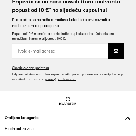
Prijavite se na naše newslettere i ostvarite
popust od 10 €* na sljedeću kupovinu!
Pretplatite se na naše e-mailove kako biste prvi saznali o
nadolazećim rasprodajama.
Popust od 10 € ne može se kombinirati s drugim kuponima. Odnosi se na
narudžbu minimalne vrijednosti 100 €.
Obrada osobnih podataka
Odjavu možete izvršiti u bilo kojem trenutku putem poveznice u podnožju bilo koje
e-pošte ili nam pišite na
privacy@chal-tec.com
.
Omiljene kategorije
Hladnjaci za vino