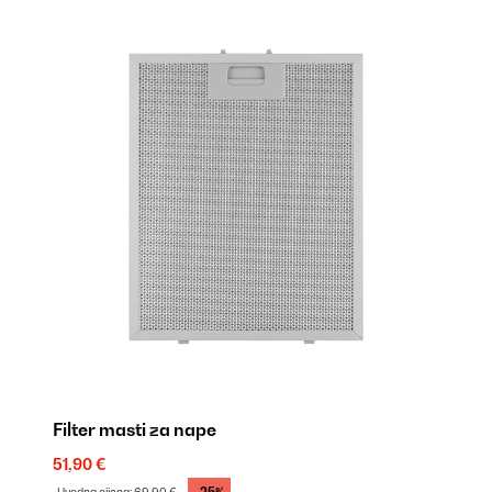
Filter masti za nape
Fi
51,90 €
69