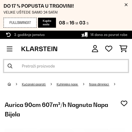
DO 17 % POPUSTA U TRGOVINI!
VELIKE UŠTEDE SAMO 24 SATA!
Kupite
08
16
03
FULLSWING17
H
M
S
sada
3-godišnje jamstvo
14 dana za povrat robe
Kućanski aparati
Kuhinjske nape
Nape dimnjaci
Aurica 90cm 607m³/h Nagnuta Napa
Bijela