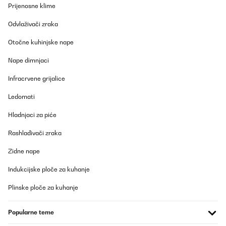
Prijenosne klime
Odvlaživači zraka
Otočne kuhinjske nape
Nape dimnjaci
Infracrvene grijalice
Ledomati
Hladnjaci za piće
Rashlađivači zraka
Zidne nape
Indukcijske ploče za kuhanje
Plinske ploče za kuhanje
Popularne teme