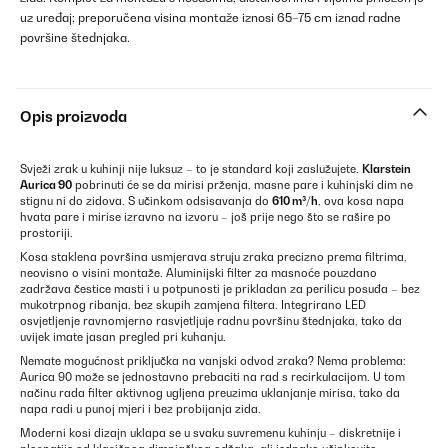
uz uređaj; preporučena visina montaže iznosi 65–75 cm iznad radne
površine štednjaka.
Opis proizvoda
Svježi zrak u kuhinji nije luksuz – to je standard koji zaslužujete.
Klarstein
Aurica 90
pobrinuti će se da mirisi prženja, masne pare i kuhinjski dim ne
stignu ni do zidova. S učinkom odsisavanja do
610 m³/h
, ova kosa napa
hvata pare i mirise izravno na izvoru – još prije nego što se rašire po
prostoriji.
Kosa staklena površina usmjerava struju zraka precizno prema filtrima,
neovisno o visini montaže. Aluminijski filter za masnoće pouzdano
zadržava čestice masti i u potpunosti je prikladan za perilicu posuđa – bez
mukotrpnog ribanja, bez skupih zamjena filtera. Integrirano LED
osvjetljenje ravnomjerno rasvjetljuje radnu površinu štednjaka, tako da
uvijek imate jasan pregled pri kuhanju.
Nemate mogućnost priključka na vanjski odvod zraka? Nema problema:
Aurica 90 može se jednostavno prebaciti na rad s recirkulacijom. U tom
načinu rada filter aktivnog ugljena preuzima uklanjanje mirisa, tako da
napa radi u punoj mjeri i bez probijanja zida.
Moderni kosi dizajn uklapa se u svaku suvremenu kuhinju – diskretnije i