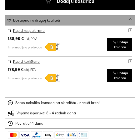
Dodaj u košaricu
Dostupno i u drugoj kvaliteti
Kupiti raspakirano
188,99 €
uklj. PDV
Dodaj u
Informacije o proizvodu
košaricu
Kupiti korišteno
178,99 €
uklj. PDV
Dodaj u
Informacije o proizvodu
košaricu
Samo nekoliko komada na skladištu - naruči brzo!
Vrijeme isporuke: 3 - 4 radnih dana
Povrat u 14 dana