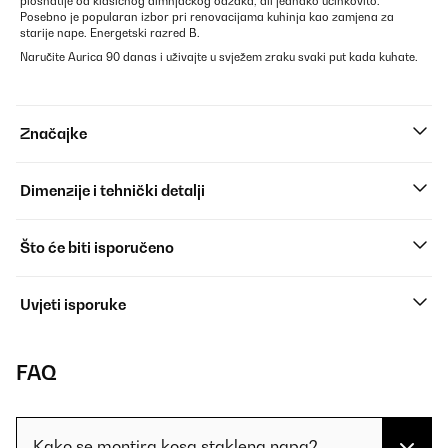
plosnatije od klasičnog dimnjačkog odžaka, ali jednako učinkovito.
Posebno je popularan izbor pri renovacijama kuhinja kao zamjena za
starije nape. Energetski razred B.
Naručite Aurica 90 danas i uživajte u svježem zraku svaki put kada kuhate.
Značajke
Dimenzije i tehnički detalji
Što će biti isporučeno
Uvjeti isporuke
FAQ
Kako se montira kosa staklena napa?