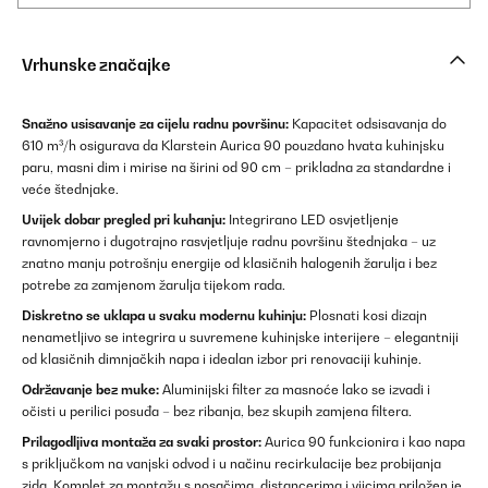
Vrhunske značajke
Snažno usisavanje za cijelu radnu površinu:
Kapacitet odsisavanja do
610 m³/h osigurava da Klarstein Aurica 90 pouzdano hvata kuhinjsku
paru, masni dim i mirise na širini od 90 cm – prikladna za standardne i
veće štednjake.
Uvijek dobar pregled pri kuhanju:
Integrirano LED osvjetljenje
ravnomjerno i dugotrajno rasvjetljuje radnu površinu štednjaka – uz
znatno manju potrošnju energije od klasičnih halogenih žarulja i bez
potrebe za zamjenom žarulja tijekom rada.
Diskretno se uklapa u svaku modernu kuhinju:
Plosnati kosi dizajn
nenametljivo se integrira u suvremene kuhinjske interijere – elegantniji
od klasičnih dimnjačkih napa i idealan izbor pri renovaciji kuhinje.
Održavanje bez muke:
Aluminijski filter za masnoće lako se izvadi i
očisti u perilici posuđa – bez ribanja, bez skupih zamjena filtera.
Prilagodljiva montaža za svaki prostor:
Aurica 90 funkcionira i kao napa
s priključkom na vanjski odvod i u načinu recirkulacije bez probijanja
zida. Komplet za montažu s nosačima, distancerima i vijcima priložen je