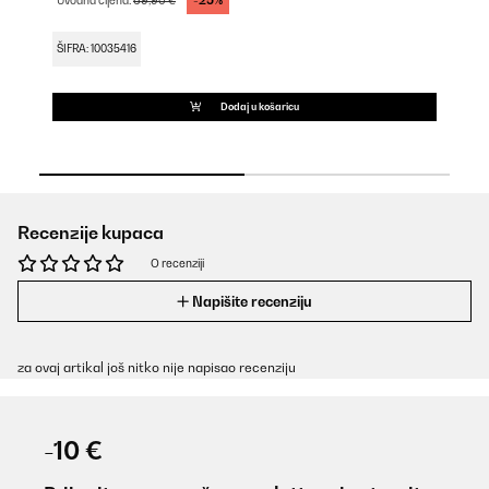
-25%
Uvodna cijena:
69,90 €
ŠI
ŠIFRA: 10035416
Dodaj u košaricu
Recenzije kupaca
O recenziji
Napišite recenziju
za ovaj artikal još nitko nije napisao recenziju
-10 €