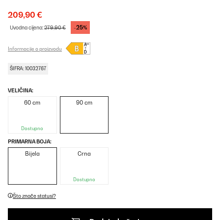
209,90 €
-25%
Uvodna cijena:
279,90 €
Informacije o proizvodu
ŠIFRA: 10032767
VELIČINA:
60 cm
90 cm
Dostupno
PRIMARNA BOJA:
Bijela
Crna
Dostupno
Što znače statusi?