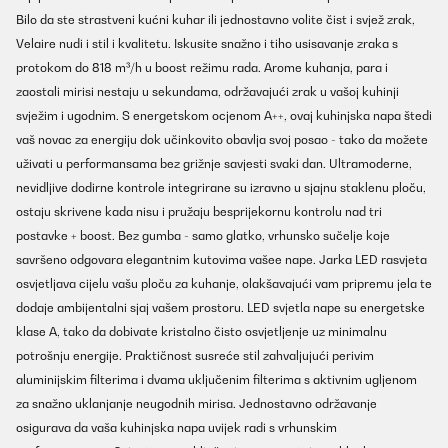
Bilo da ste strastveni kućni kuhar ili jednostavno volite čist i svjež zrak,
Velaire nudi i stil i kvalitetu. Iskusite snažno i tiho usisavanje zraka s
protokom do 818 m³/h u boost režimu rada. Arome kuhanja, para i
zaostali mirisi nestaju u sekundama, održavajući zrak u vašoj kuhinji
svježim i ugodnim. S energetskom ocjenom A++, ovaj kuhinjska napa štedi
vaš novac za energiju dok učinkovito obavlja svoj posao - tako da možete
uživati u performansama bez grižnje savjesti svaki dan. Ultramoderne,
nevidljive dodirne kontrole integrirane su izravno u sjajnu staklenu ploču,
ostaju skrivene kada nisu i pružaju besprijekornu kontrolu nad tri
postavke + boost. Bez gumba - samo glatko, vrhunsko sučelje koje
savršeno odgovara elegantnim kutovima vašee nape. Jarka LED rasvjeta
osvjetljava cijelu vašu ploču za kuhanje, olakšavajući vam pripremu jela te
dodaje ambijentalni sjaj vašem prostoru. LED svjetla nape su energetske
klase A, tako da dobivate kristalno čisto osvjetljenje uz minimalnu
potrošnju energije. Praktičnost susreće stil zahvaljujući perivim
aluminijskim filterima i dvama uključenim filterima s aktivnim ugljenom
za snažno uklanjanje neugodnih mirisa. Jednostavno održavanje
osigurava da vaša kuhinjska napa uvijek radi s vrhunskim