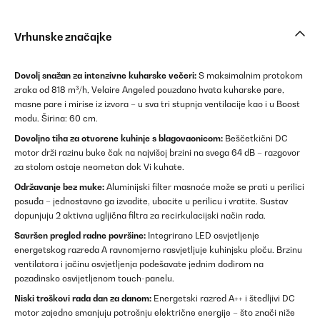
Vrhunske značajke
Dovolj snažan za intenzivne kuharske večeri:
S maksimalnim protokom
zraka od 818 m³/h, Velaire Angeled pouzdano hvata kuharske pare,
masne pare i mirise iz izvora – u sva tri stupnja ventilacije kao i u Boost
modu. Širina: 60 cm.
Dovoljno tiha za otvorene kuhinje s blagovaonicom:
Beščetkični DC
motor drži razinu buke čak na najvišoj brzini na svega 64 dB – razgovor
za stolom ostaje neometan dok Vi kuhate.
Održavanje bez muke:
Aluminijski filter masnoće može se prati u perilici
posuđa – jednostavno ga izvadite, ubacite u perilicu i vratite. Sustav
dopunjuju 2 aktivna ugljična filtra za recirkulacijski način rada.
Savršen pregled radne površine:
Integrirano LED osvjetljenje
energetskog razreda A ravnomjerno rasvjetljuje kuhinjsku ploču. Brzinu
ventilatora i jačinu osvjetljenja podešavate jednim dodirom na
pozadinsko osvijetljenom touch-panelu.
Niski troškovi rada dan za danom:
Energetski razred A++ i štedljivi DC
motor zajedno smanjuju potrošnju električne energije – što znači niže