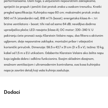
performansama. Osim toga, s uključenim nepovratnim zaklopkama,
spriječit će propuh i jamčiti čist protok zraka u svakom trenutku. Kratki
pregled specifikacija: Kuhinjska napa 60 cm; maksimalni protok zraka:
560 m³/h (standardni rad), 818 m³/h (boost); energetska klasa A++; tri
brzine ventilatora + boost; tihi rad od samo 64 dB; nevidljiva dodirna
upravljačka ploča; LED rasvjeta (klasa A); DC motor; 220~240 V. U
pakiranju ćete pronaći svoju Klarstein Velaire napu, dva filtera s aktivnim
ugljenom, dvije nepovratne zaklopke, montažni pribor i višejezični
korisnički priručnik. Dimenzije: 59,5 x 42,7 x 31 cm (D x Š x V), težina: 13 kg,
kabel od 1,5 m s EU utikačem. Odaberite Klarstein Velaire ako želite napu
koja izgleda dobro i odlično funkcionira. Svojim skladnim dizajnom,
snažnom ventilacijom i ultramodernim kontrolama, ova kosa kuhinjska
napa je završni detalj koji vaša kuhinja zaslužuje.
Dodaci