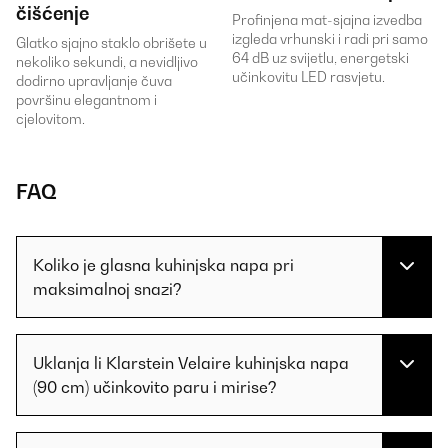
čišćenje
Profinjena mat-sjajna izvedba
izgleda vrhunski i radi pri samo
Glatko sjajno staklo obrišete u
64 dB uz svijetlu, energetski
nekoliko sekundi, a nevidljivo
učinkovitu LED rasvjetu.
dodirno upravljanje čuva
površinu elegantnom i
cjelovitom.
FAQ
Koliko je glasna kuhinjska napa pri
maksimalnoj snazi?
Uklanja li Klarstein Velaire kuhinjska napa
(90 cm) učinkovito paru i mirise?