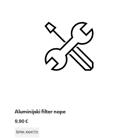
Aluminijski filter nape
L
9,90 €
9,
ŠIFRA: 10047721
ŠI