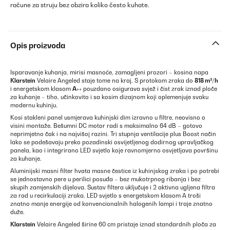
račune za struju bez obzira koliko često kuhate.
Opis proizvoda
Isparavanje kuhanja, mirisi masnoće, zamagljeni prozori – kosina napa
Klarstein
Velaire Angeled staje tome na kraj. S protokom zraka do
818 m³/h
i energetskom klasom
A++
pouzdano osigurava svjež i čist zrak iznad ploče
za kuhanje – tiho, učinkovito i sa kosim dizajnom koji oplemenjuje svaku
modernu kuhinju.
Kosi stakleni panel usmjerava kuhinjski dim izravno u filtre, neovisno o
visini montaže. Bešumni DC motor radi s maksimalno 64 dB – gotovo
neprimjetno čak i na najvišoj razini. Tri stupnja ventilacije plus Boost način
lako se podešavaju preko pozadinski osvijetljenog dodirnog upravljačkog
panela, kao i integrirano LED svjetlo koje ravnomjerno osvjetljava površinu
za kuhanje.
Aluminijski masni filter hvata masne čestice iz kuhinjskog zraka i po potrebi
se jednostavno pere u perilici posuđa – bez mukotrpnog ribanja i bez
skupih zamjenskih dijelova. Sustav filtera uključuje i 2 aktivna ugljena filtra
za rad u recirkulaciji zraka. LED svjetlo s energetskom klasom A troši
znatno manje energije od konvencionalnih halogenih lampi i traje znatno
duže.
Klarstein
Velaire Angeled širine 60 cm pristaje iznad standardnih ploča za