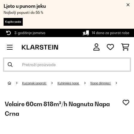
Ljeto u punom jeku
Najbolji popusti do 55 %
Kupite sada
3-godišnje jamstvo
14 dana za povrat robe
Kućanski aparati
Kuhinjske nape
Nape dimnjaci
Velaire 60cm 818m³/h Nagnuta Napa
Crna