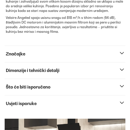
kuhanje i zahvaljujući svom vitkom kosom dizajnu skladno se uklapa u male
do srednje velike kuhinje. Posebno je popularan izbor pri renoviranju
kuhinja kada se stari napa sustav zamjenjuje modernim uređajem.
Velaire Angeled spaja usisnu snagu od 818 m³/h s tihim radom (64 dB),
štedljivim DC motorom i aluminijskim masnim filtrom koji se pere u perilici
posuđa. Jednostavna za korištenje, uvjerljiva u rezultatima – priuštite si
kuhinju bez mirisa i masnog filma.
Značajke
Dimenzije i tehnički detalji
Što će biti isporučeno
Uvjeti isporuke