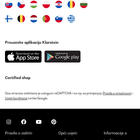
Preuzmite aplikaciju Klarstein
Certified shop
Ova stranica zaštićena je uslugom reCAPTCHA i na nju se primjenjuju
Pravila o privatnosti
i
Uvjeti korištenja
tvrtke Google.
Pravila o zaštiti
Opći uvjeti
Informacije o