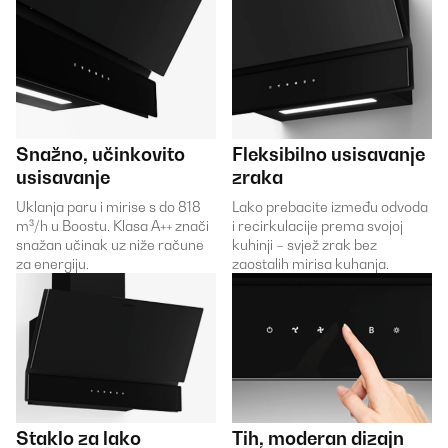
Snažno, učinkovito
Fleksibilno usisavanje
usisavanje
zraka
Uklanja paru i mirise s do 818
Lako prebacite između odvoda
m³/h u Boostu. Klasa A++ znači
i recirkulacije prema svojoj
snažan učinak uz niže račune
kuhinji – svjež zrak bez
za energiju.
zaostalih mirisa kuhanja.
Staklo za lako
Tih, moderan dizajn