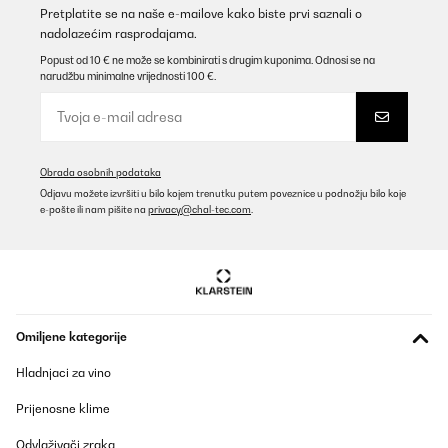
Pretplatite se na naše e-mailove kako biste prvi saznali o
nadolazećim rasprodajama.
Popust od 10 € ne može se kombinirati s drugim kuponima. Odnosi se na
narudžbu minimalne vrijednosti 100 €.
Obrada osobnih podataka
Odjavu možete izvršiti u bilo kojem trenutku putem poveznice u podnožju bilo koje
e-pošte ili nam pišite na
privacy@chal-tec.com
.
Omiljene kategorije
Hladnjaci za vino
Prijenosne klime
Odvlaživači zraka