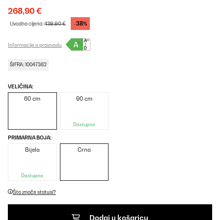
268,90 €
-38%
Uvodna cijena:
439,90 €
Informacije o proizvodu
ŠIFRA: 10047362
VELIČINA:
60 cm
90 cm
Dostupno
PRIMARNA BOJA:
Bijela
Crna
Dostupno
Što znače statusi?
Dodaj u košaricu