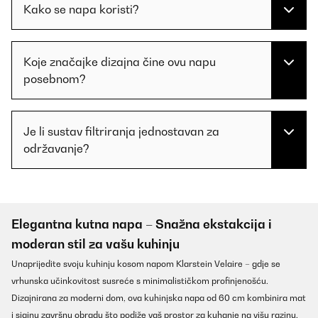
Kako se napa koristi?
Koje značajke dizajna čine ovu napu
posebnom?
Je li sustav filtriranja jednostavan za
održavanje?
Elegantna kutna napa – Snažna ekstakcija i
moderan stil za vašu kuhinju
Unaprijedite svoju kuhinju kosom napom Klarstein Velaire – gdje se
vrhunska učinkovitost susreće s minimalističkom profinjenošću.
Dizajnirana za moderni dom, ova kuhinjska napa od 60 cm kombinira mat
i sjajnu završnu obradu što podiže vaš prostor za kuhanje na višu razinu.