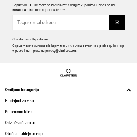
Popust od 10 € ne može se kombinirati s drugim kuponima. Odnosi se na
narudžbu minimalne vrijednosti 100 €.
Obrada osobnih podataka
Odjavu možete izvršiti u bilo kojem trenutku putem poveznice u podnožju bilo koje
e-pošte ili nam pišite na
privacy@chal-tec.com
.
Omiljene kategorije
Hladnjaci za vino
Prijenosne klime
Odvlaživači zraka
Otočne kuhinjske nape