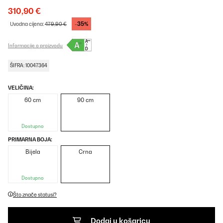
310,90 €
-35%
Uvodna cijena:
479,90 €
Informacije o proizvodu
ŠIFRA: 10047364
VELIČINA:
60 cm
90 cm
Dostupno
PRIMARNA BOJA:
Bijela
Crna
Dostupno
Što znače statusi?
Dodaj u košaricu