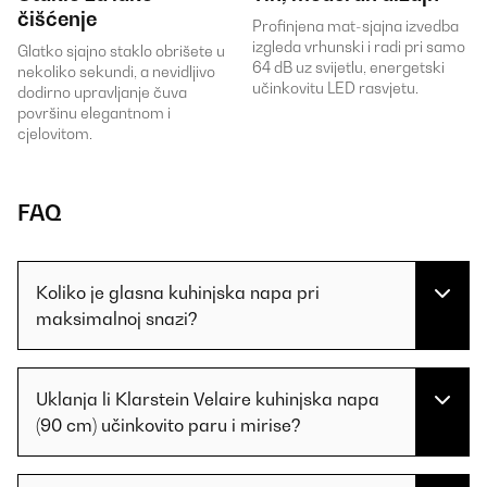
čišćenje
Profinjena mat-sjajna izvedba
izgleda vrhunski i radi pri samo
Glatko sjajno staklo obrišete u
64 dB uz svijetlu, energetski
nekoliko sekundi, a nevidljivo
učinkovitu LED rasvjetu.
dodirno upravljanje čuva
površinu elegantnom i
cjelovitom.
FAQ
Koliko je glasna kuhinjska napa pri
maksimalnoj snazi?
Uklanja li Klarstein Velaire kuhinjska napa
(90 cm) učinkovito paru i mirise?