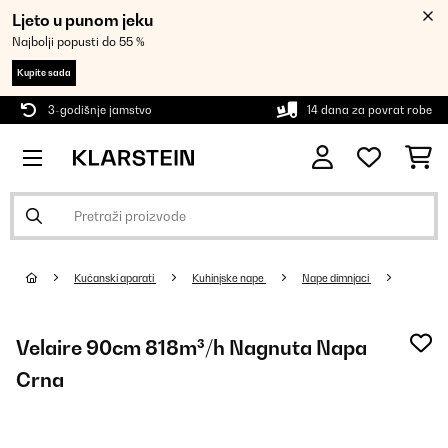
Ljeto u punom jeku
Najbolji popusti do 55 %
Kupite sada
3-godišnje jamstvo
14 dana za povrat robe
Kućanski aparati
Kuhinjske nape
Nape dimnjaci
Velaire 90cm 818m³/h Nagnuta Napa
Crna