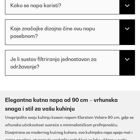
Kako se napa koristi?
Koje značajke dizajna čine ovu napu
posebnom?
Je li sustav filtriranja jednostavan za
održavanje?
Elegantna kutna napa od 90 cm – vrhunska
snaga i stil za vašu kuhinju
Unaprijedite svoju kuhinju kosom napom Klarstein Velaire 90 cm, gdje se
vrhunska učinkovitost susreće s minimalističkom profinjenošću.
Dizajnirana za modernog kućnog kuhara, ova kuhinjska napa spaja mat i
sjajne površine, stvarajući upečatljiv izgled koji se lako uklapa u svaki