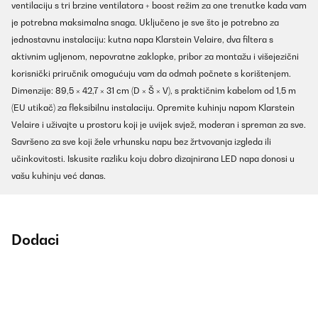
ventilaciju s tri brzine ventilatora + boost režim za one trenutke kada vam
je potrebna maksimalna snaga. Uključeno je sve što je potrebno za
jednostavnu instalaciju: kutna napa Klarstein Velaire, dva filtera s
aktivnim ugljenom, nepovratne zaklopke, pribor za montažu i višejezični
korisnički priručnik omogućuju vam da odmah počnete s korištenjem.
Dimenzije: 89,5 × 42,7 × 31 cm (D × Š × V), s praktičnim kabelom od 1,5 m
(EU utikač) za fleksibilnu instalaciju. Opremite kuhinju napom Klarstein
Velaire i uživajte u prostoru koji je uvijek svjež, moderan i spreman za sve.
Savršeno za sve koji žele vrhunsku napu bez žrtvovanja izgleda ili
učinkovitosti. Iskusite razliku koju dobro dizajnirana LED napa donosi u
vašu kuhinju već danas.
Dodaci