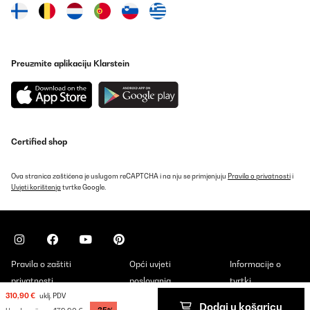
Preuzmite aplikaciju Klarstein
Certified shop
Ova stranica zaštićena je uslugom reCAPTCHA i na nju se primjenjuju
Pravila o privatnosti
i
Uvjeti korištenja
tvrtke Google.
Pravila o zaštiti
Opći uvjeti
Informacije o
privatnosti
poslovanja
tvrtki
310,90 €
uklj. PDV
Dodaj u košaricu
Copyright © 2026 Klarstein. All rights reserved