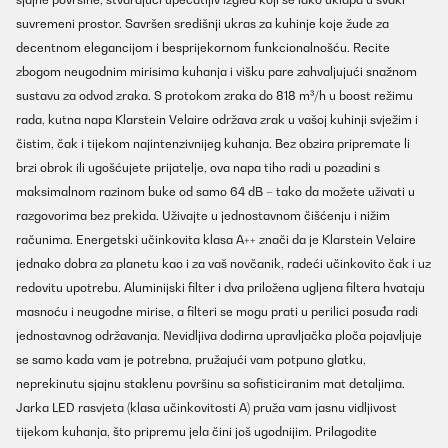
suvremeni prostor. Savršen središnji ukras za kuhinje koje žude za
decentnom elegancijom i besprijekornom funkcionalnošću. Recite
zbogom neugodnim mirisima kuhanja i višku pare zahvaljujući snažnom
sustavu za odvod zraka. S protokom zraka do 818 m³/h u boost režimu
rada, kutna napa Klarstein Velaire održava zrak u vašoj kuhinji svježim i
čistim, čak i tijekom najintenzivnijeg kuhanja. Bez obzira pripremate li
brzi obrok ili ugošćujete prijatelje, ova napa tiho radi u pozadini s
maksimalnom razinom buke od samo 64 dB – tako da možete uživati u
razgovorima bez prekida. Uživajte u jednostavnom čišćenju i nižim
računima. Energetski učinkovita klasa A++ znači da je Klarstein Velaire
jednako dobra za planetu kao i za vaš novčanik, radeći učinkovito čak i uz
redovitu upotrebu. Aluminijski filter i dva priložena ugljena filtera hvataju
masnoću i neugodne mirise, a filteri se mogu prati u perilici posuđa radi
jednostavnog održavanja. Nevidljiva dodirna upravljačka ploča pojavljuje
se samo kada vam je potrebna, pružajući vam potpuno glatku,
neprekinutu sjajnu staklenu površinu sa sofisticiranim mat detaljima.
Jarka LED rasvjeta (klasa učinkovitosti A) pruža vam jasnu vidljivost
tijekom kuhanja, što pripremu jela čini još ugodnijim. Prilagodite