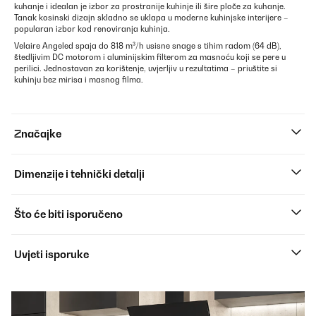
kuhanje i idealan je izbor za prostranije kuhinje ili šire ploče za kuhanje.
Tanak kosinski dizajn skladno se uklapa u moderne kuhinjske interijere –
popularan izbor kod renoviranja kuhinja.
Velaire Angeled spaja do 818 m³/h usisne snage s tihim radom (64 dB),
štedljivim DC motorom i aluminijskim filterom za masnoću koji se pere u
perilici. Jednostavan za korištenje, uvjerljiv u rezultatima – priuštite si
kuhinju bez mirisa i masnog filma.
Značajke
Dimenzije i tehnički detalji
Što će biti isporučeno
Uvjeti isporuke