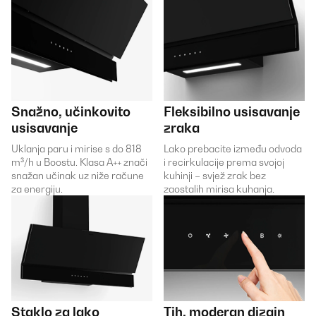
Snažno, učinkovito
Fleksibilno usisavanje
usisavanje
zraka
Uklanja paru i mirise s do 818
Lako prebacite između odvoda
m³/h u Boostu. Klasa A++ znači
i recirkulacije prema svojoj
snažan učinak uz niže račune
kuhinji – svjež zrak bez
za energiju.
zaostalih mirisa kuhanja.
Staklo za lako
Tih, moderan dizajn