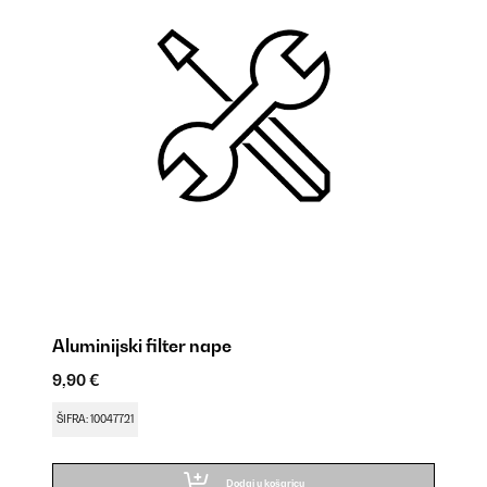
Aluminijski filter nape
Ku
9,90 €
9,
ŠIFRA: 10047721
ŠI
Dodaj u košaricu