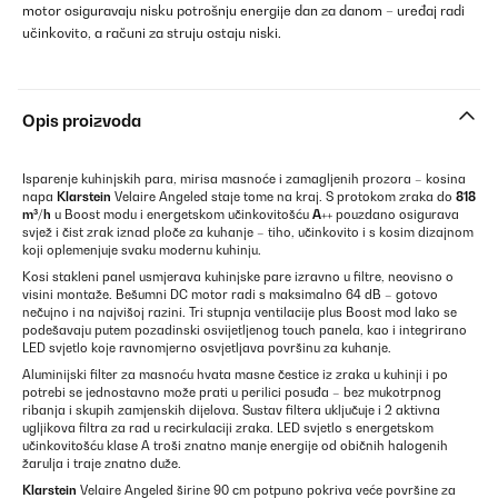
motor osiguravaju nisku potrošnju energije dan za danom – uređaj radi
učinkovito, a računi za struju ostaju niski.
Opis proizvoda
Isparenje kuhinjskih para, mirisa masnoće i zamagljenih prozora – kosina
napa
Klarstein
Velaire Angeled staje tome na kraj. S protokom zraka do
818
m³/h
u Boost modu i energetskom učinkovitošću
A++
pouzdano osigurava
svjež i čist zrak iznad ploče za kuhanje – tiho, učinkovito i s kosim dizajnom
koji oplemenjuje svaku modernu kuhinju.
Kosi stakleni panel usmjerava kuhinjske pare izravno u filtre, neovisno o
visini montaže. Bešumni DC motor radi s maksimalno 64 dB – gotovo
nečujno i na najvišoj razini. Tri stupnja ventilacije plus Boost mod lako se
podešavaju putem pozadinski osvijetljenog touch panela, kao i integrirano
LED svjetlo koje ravnomjerno osvjetljava površinu za kuhanje.
Aluminijski filter za masnoću hvata masne čestice iz zraka u kuhinji i po
potrebi se jednostavno može prati u perilici posuđa – bez mukotrpnog
ribanja i skupih zamjenskih dijelova. Sustav filtera uključuje i 2 aktivna
ugljikova filtra za rad u recirkulaciji zraka. LED svjetlo s energetskom
učinkovitošću klase A troši znatno manje energije od običnih halogenih
žarulja i traje znatno duže.
Klarstein
Velaire Angeled širine 90 cm potpuno pokriva veće površine za