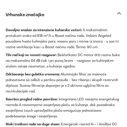
Vrhunske značajke
Dovoljno snažan za intenzivne kuharske večeri:
S maksimalnim
protokom zraka od 818 m³/h u Boost načinu rada, Velaire Angeled
pouzdano hvata kuhinjske pare, masnu paru i mirise iz izvora – u sve tri
razine ventilacije kao i u Boost načinu rada. Širina: 90 cm.
Tihi rad koji ne remeti razgovor:
Beščetkasti DC motor drži razinu buke
na maksimalno 64 dB čak i pri punoj brzini – razgovor za kuhinjskim
stolom ostaje neometan, a kuhanje ugodno.
Održavanje bez gubitka vremena:
Aluminijski filter za masnoće
jednostavno se odloži u perilicu posuđa – bez ribanja i skupih rezervnih
dijelova. Sustav filtracije dopunjen je s 2 aktivna ugljična filtra za
recirkulacijski rad.
Savršen pregled radne površine:
Integrirana LED rasvjeta energetskog
razreda A ravnomjerno osvjetljava ploču za kuhanje, dok pozadinsko
osvjetljena touch upravljačka ploča omogućuje jednostavno
podešavanje snage i osvjetljenja.
Niski troškovi rada na duge staze:
Energetski razred A++ i štedljivi DC