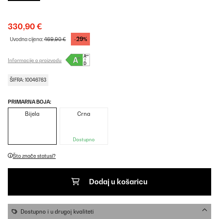
330,90 €
-29%
Uvodna cijena:
469,90 €
Informacije o proizvodu
ŠIFRA: 10046763
PRIMARNA BOJA:
Bijela
Crna
Dostupno
Što znače statusi?
Dodaj u košaricu
Dostupno i u drugoj kvaliteti