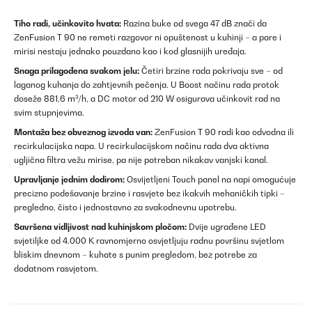
Tiho radi, učinkovito hvata:
Razina buke od svega 47 dB znači da
ZenFusion T 90 ne remeti razgovor ni opuštenost u kuhinji – a pare i
mirisi nestaju jednako pouzdano kao i kod glasnijih uređaja.
Snaga prilagođena svakom jelu:
Četiri brzine rada pokrivaju sve – od
laganog kuhanja do zahtjevnih pečenja. U Boost načinu rada protok
doseže 881,6 m³/h, a DC motor od 210 W osigurava učinkovit rad na
svim stupnjevima.
Montaža bez obveznog izvoda van:
ZenFusion T 90 radi kao odvodna ili
recirkulacijska napa. U recirkulacijskom načinu rada dva aktivna
ugljična filtra vežu mirise, pa nije potreban nikakav vanjski kanal.
Upravljanje jednim dodirom:
Osvijetljeni Touch panel na napi omogućuje
precizno podešavanje brzine i rasvjete bez ikakvih mehaničkih tipki –
pregledno, čisto i jednostavno za svakodnevnu upotrebu.
Savršena vidljivost nad kuhinjskom pločom:
Dvije ugrađene LED
svjetiljke od 4.000 K ravnomjerno osvjetljuju radnu površinu svjetlom
bliskim dnevnom – kuhate s punim pregledom, bez potrebe za
dodatnom rasvjetom.