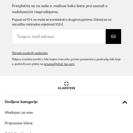
Pretplatite se na naše e-mailove kako biste prvi saznali o
nadolazećim rasprodajama.
Popust od 10 € ne može se kombinirati s drugim kuponima. Odnosi se na
narudžbu minimalne vrijednosti 100 €.
Obrada osobnih podataka
Odjavu možete izvršiti u bilo kojem trenutku putem poveznice u podnožju bilo koje
e-pošte ili nam pišite na
privacy@chal-tec.com
.
Omiljene kategorije
Hladnjaci za vino
Prijenosne klime