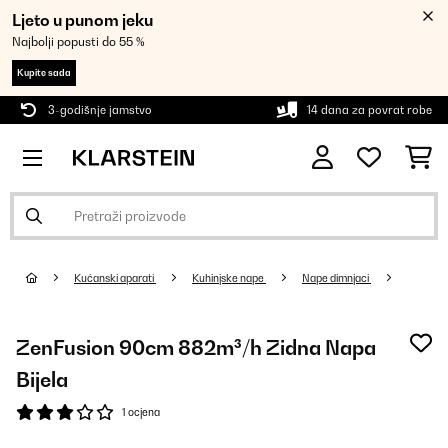
Ljeto u punom jeku
Najbolji popusti do 55 %
Kupite sada
3-godišnje jamstvo
14 dana za povrat robe
Kućanski aparati
Kuhinjske nape
Nape dimnjaci
ZenFusion 90cm 882m³/h Zidna Napa
Bijela
1 ocjena