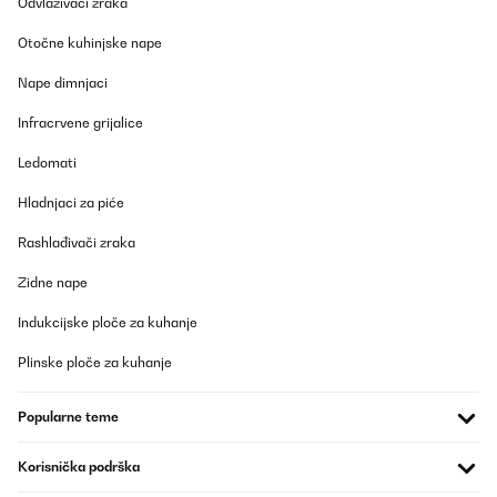
Odvlaživači zraka
Otočne kuhinjske nape
Nape dimnjaci
Infracrvene grijalice
Ledomati
Hladnjaci za piće
Rashlađivači zraka
Zidne nape
Indukcijske ploče za kuhanje
Plinske ploče za kuhanje
Popularne teme
Korisnička podrška