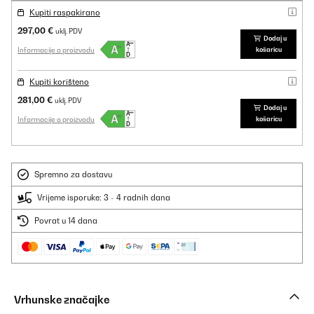
Kupiti raspakirano
297,00 €
uklj. PDV
Dodaj u
Informacije o proizvodu
košaricu
Kupiti korišteno
281,00 €
uklj. PDV
Dodaj u
Informacije o proizvodu
košaricu
Spremno za dostavu
Vrijeme isporuke: 3 - 4 radnih dana
Povrat u 14 dana
Vrhunske značajke