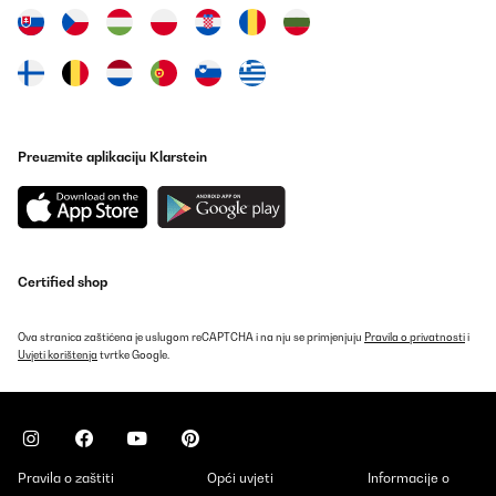
Preuzmite aplikaciju Klarstein
Certified shop
Ova stranica zaštićena je uslugom reCAPTCHA i na nju se primjenjuju
Pravila o privatnosti
i
Uvjeti korištenja
tvrtke Google.
Pravila o zaštiti
Opći uvjeti
Informacije o