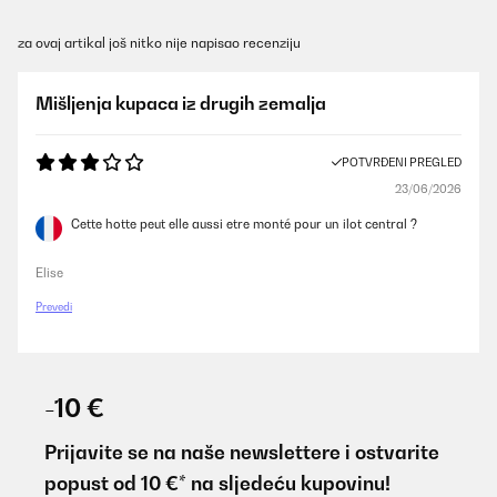
za ovaj artikal još nitko nije napisao recenziju
Mišljenja kupaca iz drugih zemalja
POTVRĐENI PREGLED
23/06/2026
Cette hotte peut elle aussi etre monté pour un ilot central ?
Elise
Prevedi
-10 €
Prijavite se na naše newslettere i ostvarite
popust od 10 €* na sljedeću kupovinu!