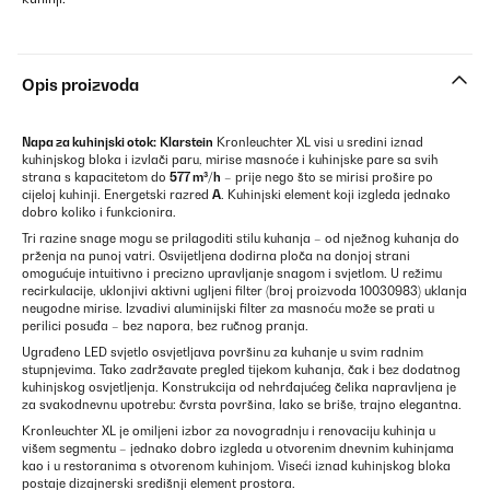
Opis proizvoda
Napa za kuhinjski otok:
Klarstein
Kronleuchter XL visi u sredini iznad
kuhinjskog bloka i izvlači paru, mirise masnoće i kuhinjske pare sa svih
strana s kapacitetom do
577 m³/h
– prije nego što se mirisi prošire po
cijeloj kuhinji. Energetski razred
A
. Kuhinjski element koji izgleda jednako
dobro koliko i funkcionira.
Tri razine snage mogu se prilagoditi stilu kuhanja – od nježnog kuhanja do
prženja na punoj vatri. Osvijetljena dodirna ploča na donjoj strani
omogućuje intuitivno i precizno upravljanje snagom i svjetlom. U režimu
recirkulacije, uklonjivi aktivni ugljeni filter (broj proizvoda 10030983) uklanja
neugodne mirise. Izvadivi aluminijski filter za masnoću može se prati u
perilici posuđa – bez napora, bez ručnog pranja.
Ugrađeno LED svjetlo osvjetljava površinu za kuhanje u svim radnim
stupnjevima. Tako zadržavate pregled tijekom kuhanja, čak i bez dodatnog
kuhinjskog osvjetljenja. Konstrukcija od nehrđajućeg čelika napravljena je
za svakodnevnu upotrebu: čvrsta površina, lako se briše, trajno elegantna.
Kronleuchter XL je omiljeni izbor za novogradnju i renovaciju kuhinja u
višem segmentu – jednako dobro izgleda u otvorenim dnevnim kuhinjama
kao i u restoranima s otvorenom kuhinjom. Viseći iznad kuhinjskog bloka
postaje dizajnerski središnji element prostora.