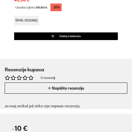
43,90 €
-37%
Uvodna cijena:
69,90 €
ŠIFRA: 10030983
Dodaj u košaricu
Recenzije kupaca
O recenziji
Napišite recenziju
za ovaj artikal još nitko nije napisao recenziju
-10 €