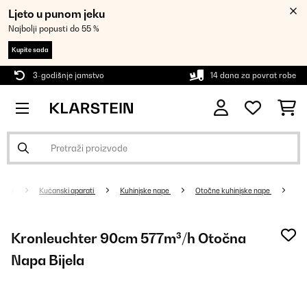
Ljeto u punom jeku
Najbolji popusti do 55 %
Kupite sada
3-godišnje jamstvo
14 dana za povrat robe
Kućanski aparati
Kuhinjske nape
Otočne kuhinjske nape
Kronleuchter 90cm 577m³/h Otočna
Napa Bijela