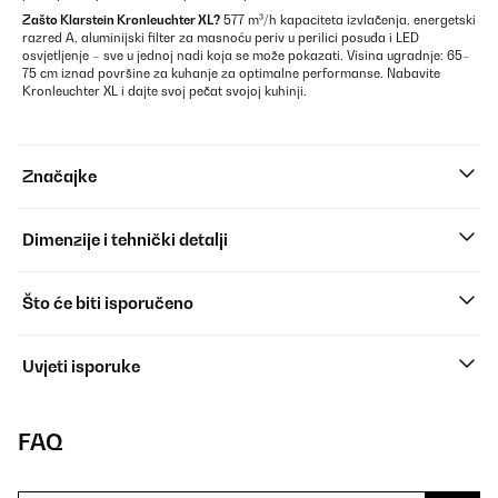
Zašto
Klarstein
Kronleuchter XL?
577 m³/h kapaciteta izvlačenja, energetski
razred A, aluminijski filter za masnoću periv u perilici posuđa i LED
osvjetljenje – sve u jednoj nadi koja se može pokazati. Visina ugradnje: 65–
75 cm iznad površine za kuhanje za optimalne performanse. Nabavite
Kronleuchter XL i dajte svoj pečat svojoj kuhinji.
Značajke
Dimenzije i tehnički detalji
Što će biti isporučeno
Uvjeti isporuke
FAQ