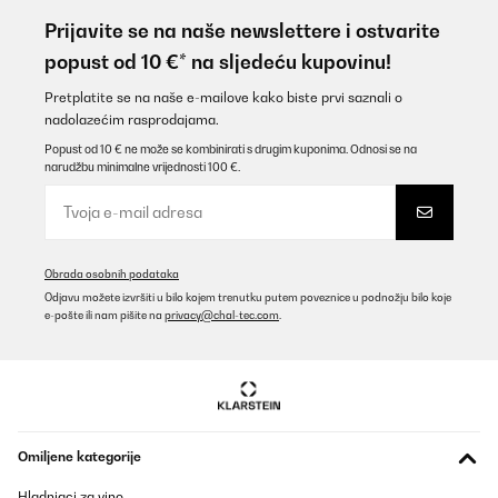
Prijavite se na naše newslettere i ostvarite
popust od 10 €* na sljedeću kupovinu!
Pretplatite se na naše e-mailove kako biste prvi saznali o
nadolazećim rasprodajama.
Popust od 10 € ne može se kombinirati s drugim kuponima. Odnosi se na
narudžbu minimalne vrijednosti 100 €.
Obrada osobnih podataka
Odjavu možete izvršiti u bilo kojem trenutku putem poveznice u podnožju bilo koje
e-pošte ili nam pišite na
privacy@chal-tec.com
.
Omiljene kategorije
Hladnjaci za vino