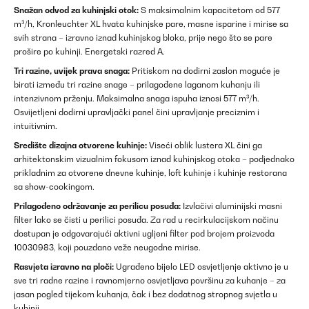
Snažan odvod za kuhinjski otok:
S maksimalnim kapacitetom od 577
m³/h, Kronleuchter XL hvata kuhinjske pare, masne isparine i mirise sa
svih strana – izravno iznad kuhinjskog bloka, prije nego što se pare
prošire po kuhinji. Energetski razred A.
Tri razine, uvijek prava snaga:
Pritiskom na dodirni zaslon moguće je
birati između tri razine snage – prilagođene laganom kuhanju ili
intenzivnom prženju. Maksimalna snaga ispuha iznosi 577 m³/h.
Osvijetljeni dodirni upravljački panel čini upravljanje preciznim i
intuitivnim.
Središte dizajna otvorene kuhinje:
Viseći oblik lustera XL čini ga
arhitektonskim vizualnim fokusom iznad kuhinjskog otoka – podjednako
prikladnim za otvorene dnevne kuhinje, loft kuhinje i kuhinje restorana
sa show-cookingom.
Prilagođeno održavanje za perilicu posuđa:
Izvlačivi aluminijski masni
filter lako se čisti u perilici posuđa. Za rad u recirkulacijskom načinu
dostupan je odgovarajući aktivni ugljeni filter pod brojem proizvoda
10030983, koji pouzdano veže neugodne mirise.
Rasvjeta izravno na ploči:
Ugrađeno bijelo LED osvjetljenje aktivno je u
sve tri radne razine i ravnomjerno osvjetljava površinu za kuhanje – za
jasan pogled tijekom kuhanja, čak i bez dodatnog stropnog svjetla u
kuhinji.