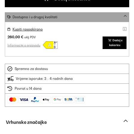
Dostupno i u drugoj kvaliteti
Kupiti raspakirano
260,00 €
uklj. PDV
Dodaj u
Informacije o proizvodu
košaricu
Spremno za dostavu
Vrijeme isporuke: 3 - 4 radnih dana
Povrat u 14 dana
Vrhunske značajke