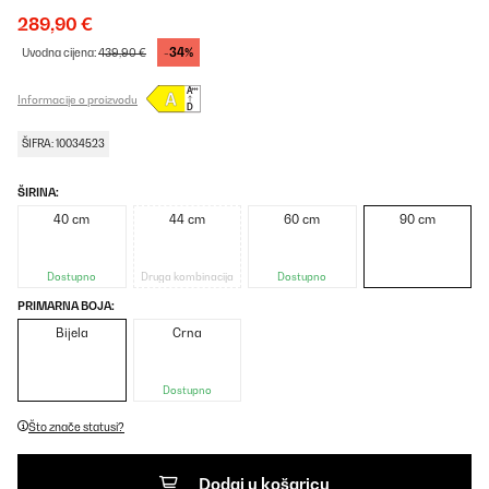
289,90 €
-34%
Uvodna cijena:
439,90 €
Informacije o proizvodu
ŠIFRA: 10034523
ŠIRINA:
40 cm
44 cm
60 cm
90 cm
Dostupno
Druga kombinacija
Dostupno
PRIMARNA BOJA:
Bijela
Crna
Dostupno
Što znače statusi?
Dodaj u košaricu