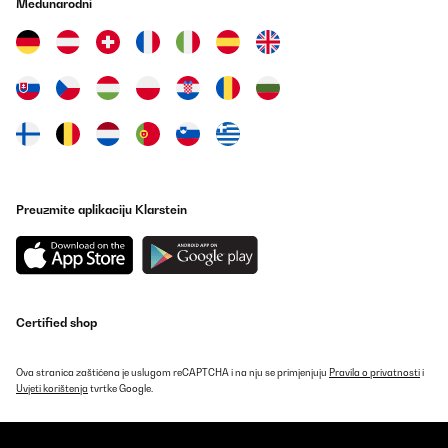
Međunarodni
Preuzmite aplikaciju Klarstein
Certified shop
Ova stranica zaštićena je uslugom reCAPTCHA i na nju se primjenjuju
Pravila o privatnosti
i
Uvjeti korištenja
tvrtke Google.