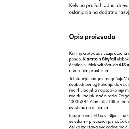
Kelvina pruža hladnu, dnevn
oslanjanja na dodatnu rasvje
Opis proizvoda
Kuhinjski otok zaslužuje otočnu 
posao.
Klarstein Skyfall
slobod
čestice s učinkovitošću do
413 
otvorenim prostorom.
Tri stupnja snage omogućuju Vam
svakodnevnog kuhanja do višesa
recirkulacijska napa: ako nije 
recirkulacijski način rada. Odgov
10035387. Aluminijski filter mast
svedeno na minimum.
Integrirano LED osvjetljenje o
svjetlom – precizno i jasno, čak
čelika izdržava svakodnevno čiš