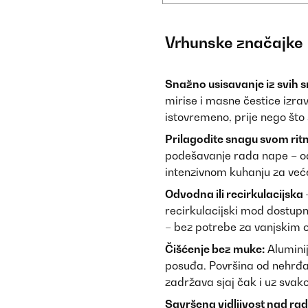
Vrhunske značajke
Snažno usisavanje iz svih 
mirise i masne čestice izra
istovremeno, prije nego što
Prilagodite snagu svom rit
podešavanje rada nape – o
intenzivnom kuhanju za već
Odvodna ili recirkulacijska –
recirkulacijski mod dostupni
– bez potrebe za vanjskim
Čišćenje bez muke:
Aluminij
posuđa. Površina od nehrđaj
zadržava sjaj čak i uz svak
Savršena vidljivost nad r