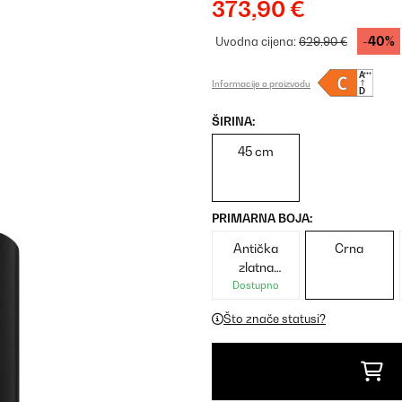
373,90 €
-40%
Uvodna cijena:
629,90 €
Informacije o proizvodu
ŠIRINA:
45 cm
PRIMARNA BOJA:
Antička
Crna
zlatna
metalik
Dostupno
Što znače statusi?