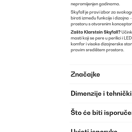
nepromijenjen godinama.
Skyfall je pravi izbor za svakoga
birati između funkcije i dizajna –
prostoru s otvorenim koncepto
Zašto Klarstein Skyfall?
Učinko
masti koji se pere u perilici i 
komfor i visoke dizajnerske stan
pravim središtem prostora.
Značajke
Dimenzije i tehnički
Što će biti isporuč
Uvjeti isporuke