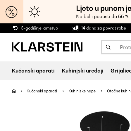
Ljeto u punom j
Najbolji popusti do 55 %
3-godišnje jamstvo
14 dana za povrat robe
Kućanski aparati
Kuhinjski uređaji
Grijalic
Kućanski aparati
Kuhinjske nape
Otočne kuhin