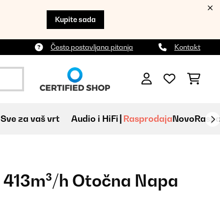
Kupite sada
Često postavljana pitanja
Kontakt
Sve za vaš vrt
Audio i HiFi
Rasprodaja
Novo
Raspa
m 413m³/h Otočna Napa