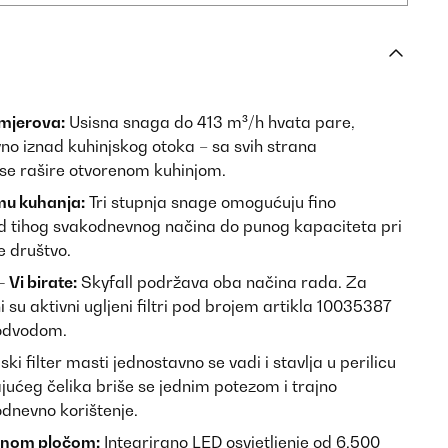
smjerova:
Usisna snaga do 413 m³/h hvata pare,
vno iznad kuhinjskog otoka – sa svih strana
 se rašire otvorenom kuhinjom.
mu kuhanja:
Tri stupnja snage omogućuju fino
d tihog svakodnevnog načina do punog kapaciteta pri
e društvo.
 Vi birate:
Skyfall podržava oba načina rada. Za
 su aktivni ugljeni filtri pod brojem artikla 10035387
 odvodom.
ski filter masti jednostavno se vadi i stavlja u perilicu
ućeg čelika briše se jednim potezom i trajno
odnevno korištenje.
adnom pločom:
Integrirano LED osvjetljenje od 6.500