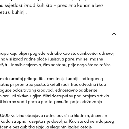
u svjetlost iznad kuhišta – precizno kuhanje bez
tu u kuhinji.
napu koja plijeni poglede jednako kao što učinkovito radi svoj
no visi iznad radne ploče i usisava pare, mirise i masne
m³/h
– iz svih smjerova, čim nastanu, prije nego što se rašire
 da uređaj prilagodite trenutnoj situaciji – od laganog
tne pripreme za goste. Skyfall radi i kao odvodna i kao
moguće položiti vanjski odvod, jednostavno odaberite
arajući aktivni ugljeni filtri dostupni su pod brojem artikla
i lako se vadi i pere u perilici posuđa, pa je održavanje
d 6.500 Kelvina obasjava radnu površinu hladnim, dnevnim
 i kada stropna rasvjeta nije dovoljna. Kućište od nehrđajućeg
ćenje bez gubitka sjaja, a elegantni izgled ostaje