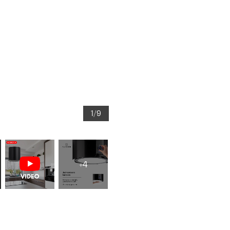
1/9
+4