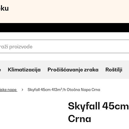
eku
e
Klimatizacija
Pročišćavanje zraka
Roštilji
jske nape
Skyfall 45cm 413m³/h Otočna Napa Crna
Skyfall 45c
Crna