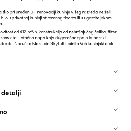
 tko pri uređenju ili renovaciji kuhinje višeg razreda ne želi
 bilo u privatnoj kuhinji otvorenog tlocrta ili u ugostiteljskom
m.
vitost od 413 m³/h, konstrukcija od nehrđajućeg čelika, filter
LED rasvjeta – otočna napa koja dugoročno spaja kuharski
darde. Naručite Klarstein Skyfall i učinite Vaš kuhinjski otok
 detalji
eno