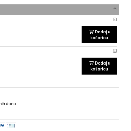
Dodaj u
košaricu
Dodaj u
košaricu
dnih dana