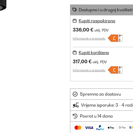
Dostupno i u drugoj kvaliteti
Kupiti raspakirano
336,00 €
uklj. PDV
Informacije o proizvodu
Kupiti korišteno
317,00 €
uklj. PDV
Informacije o proizvodu
Spremno za dostavu
Vrijeme isporuke: 3 - 4 ra
Povrat u 14 dana