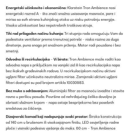
Energetski učinkovito i ekonomično:
Klarstein Tron Ambience nosi
energetski razred A – što znači snažno usisavanje masnoće, pare i
mirisa sa svih strana kuhinjskog otoka uz nisku potrošnju energije.
Visoka učinkovitost bez nepotrebnih troškova struje.
Tihi rad prilagođen načinu kuhanja:
Tri stupnja rada omogućuju Vam da
podesitate ventilator prema trenutnoj potrebi – niska razina za dugo
dinstanje, puna snaga pri snažnom prženju. Motor radi pouzdano i bez
smetnji.
Odvodna ili recirkulacijska – Vi birate:
Tron Ambience može raditi kao
odvodna napa s priključkom na vanjski zid ili kao recirkulacijska napa
bez ikakvih građevinskih radova. U recirkulacijskom načinu aktivni
ugljeni filter učinkovito neutralizira mirise. Zamjenski aktivni ugljeni
filteri dostupni su pod brojem artikla 10030983.
Bez muke s održavanjem:
Aluminijski filter za masnoću izvadite i stavite
ravno u perilicu posuđa. Površine od nehrđajućeg čelika dovoljno je
obrisati vlažnom krpom – napa ostaje besprijekorna bez posebnih
sredstava za čišćenje.
Dizajnerski komad koji nadopunjuje svaki prostor:
Široka konstrukcija
od 140 cm u brušenom ili visokosjajnom finišu, LED osvjetljenje radne
ploče i visinski podesivo vješanje do maks. 60 cm – Tron Ambience