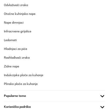
Odvlaživači zraka
Otočne kuhinjske nape
Nape dimnjaci
Infracrvene grijalice
Ledomati
Hladnjaci za piće
Rashlađivači zraka
Zidne nape
Indukcijske ploče za kuhanje
Plinske ploče za kuhanje
Popularne teme
Korisnička podrška