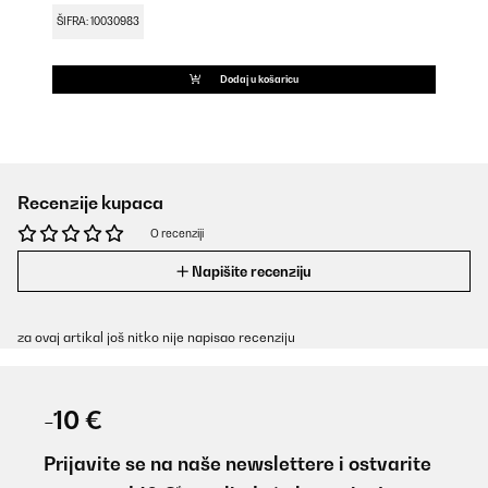
ŠIFRA: 10030983
Dodaj u košaricu
Recenzije kupaca
O recenziji
Napišite recenziju
za ovaj artikal još nitko nije napisao recenziju
-10 €
Prijavite se na naše newslettere i ostvarite