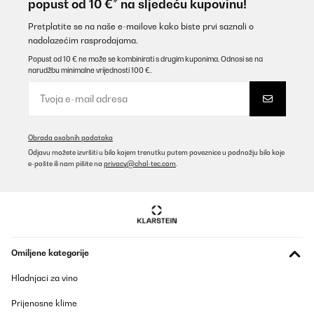
popust od 10 €* na sljedeću kupovinu!
Pretplatite se na naše e-mailove kako biste prvi saznali o
nadolazećim rasprodajama.
Popust od 10 € ne može se kombinirati s drugim kuponima. Odnosi se na
narudžbu minimalne vrijednosti 100 €.
Obrada osobnih podataka
Odjavu možete izvršiti u bilo kojem trenutku putem poveznice u podnožju bilo koje
e-pošte ili nam pišite na
privacy@chal-tec.com
.
Omiljene kategorije
Hladnjaci za vino
Prijenosne klime