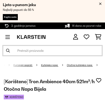
Ljeto u punom jeku
Najbolji popusti do 55 %
Kupite sada
3-godišnje jamstvo
14 dana za povrat robe
Kućanski aparati
Kuhinjske nape
Otočne kuhinjske nape
[Korišteno] Tron Ambience 40cm 521m³/h
Otočna Napa Bijela
KORIŠTENO