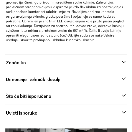
geometriju, čineći ga prirodnim središtem svake kuhinje. Zahvaljujući
praktičnom stropnom ovjesu, aspirator je vrlo fleksibilan za postavljanje i
nudi poseban komfor pri odabiru mjesta. Nevidljive dodirne kontrole
osiguravaju neprekinutu, glatku površinu i pojavljuju se samo kada su
potrebne. Opremljen je snažnim LED osvjetljenjem koje pruža jasan pogled
na zonu kuhanja. Dizajniran za snažno i tihi odvod zraka, održava kuhinju
svježom i bez mirisa s protokom zraka do 601 m³/h. Želite li svoju kuhinju
opremiti elegantnom jednostavnošću? Otkrijte sada sve naše Velaire
uređaje i stvorite profinjeno i skladno kuharsko iskustvo!
Značajke
Dimenzije i tehnički detalji
Što će biti isporučeno
Uvjeti isporuke