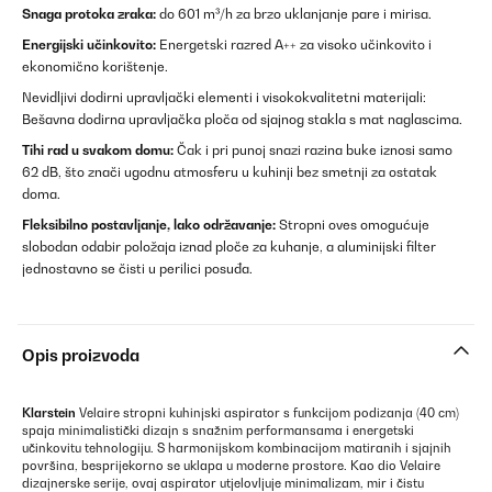
Snaga protoka zraka:
do 601 m³/h za brzo uklanjanje pare i mirisa.
Energijski učinkovito:
Energetski razred A++ za visoko učinkovito i
ekonomično korištenje.
Nevidljivi dodirni upravljački elementi i visokokvalitetni materijali:
Bešavna dodirna upravljačka ploča od sjajnog stakla s mat naglascima.
Tihi rad u svakom domu:
Čak i pri punoj snazi razina buke iznosi samo
62 dB, što znači ugodnu atmosferu u kuhinji bez smetnji za ostatak
doma.
Fleksibilno postavljanje, lako održavanje:
Stropni oves omogućuje
slobodan odabir položaja iznad ploče za kuhanje, a aluminijski filter
jednostavno se čisti u perilici posuđa.
Opis proizvoda
Klarstein
Velaire stropni kuhinjski aspirator s funkcijom podizanja (40 cm)
spaja minimalistički dizajn s snažnim performansama i energetski
učinkovitu tehnologiju. S harmonijskom kombinacijom matiranih i sjajnih
površina, besprijekorno se uklapa u moderne prostore. Kao dio Velaire
dizajnerske serije, ovaj aspirator utjelovljuje minimalizam, mir i čistu