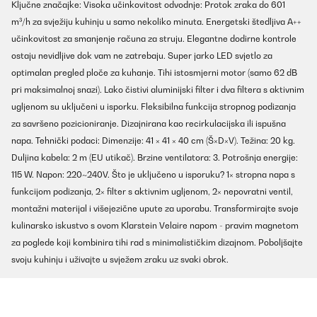
Ključne značajke: Visoka učinkovitost odvodnje: Protok zraka do 601
m³/h za svježiju kuhinju u samo nekoliko minuta. Energetski štedljiva A++
učinkovitost za smanjenje računa za struju. Elegantne dodirne kontrole
ostaju nevidljive dok vam ne zatrebaju. Super jarko LED svjetlo za
optimalan pregled ploče za kuhanje. Tihi istosmjerni motor (samo 62 dB
pri maksimalnoj snazi). Lako čistivi aluminijski filter i dva filtera s aktivnim
ugljenom su uključeni u isporku. Fleksibilna funkcija stropnog podizanja
za savršeno pozicioniranje. Dizajnirana kao recirkulacijska ili ispušna
napa. Tehnički podaci: Dimenzije: 41 × 41 × 40 cm (Š×D×V). Težina: 20 kg.
Duljina kabela: 2 m (EU utikač). Brzine ventilatora: 3. Potrošnja energije:
115 W. Napon: 220~240V. Što je uključeno u isporuku? 1× stropna napa s
funkcijom podizanja, 2× filter s aktivnim ugljenom, 2× nepovratni ventil,
montažni materijal i višejezične upute za uporabu. Transformirajte svoje
kulinarsko iskustvo s ovom Klarstein Velaire napom - pravim magnetom
za poglede koji kombinira tihi rad s minimalističkim dizajnom. Poboljšajte
svoju kuhinju i uživajte u svježem zraku uz svaki obrok.