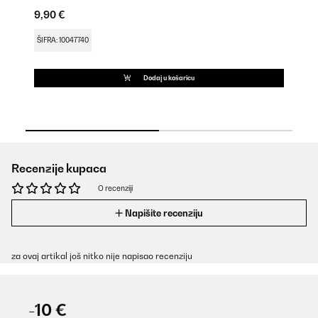
9,90 €
18
ŠIFRA: 10047740
ŠI
Dodaj u košaricu
Recenzije kupaca
O recenziji
Napišite recenziju
za ovaj artikal još nitko nije napisao recenziju
-10 €