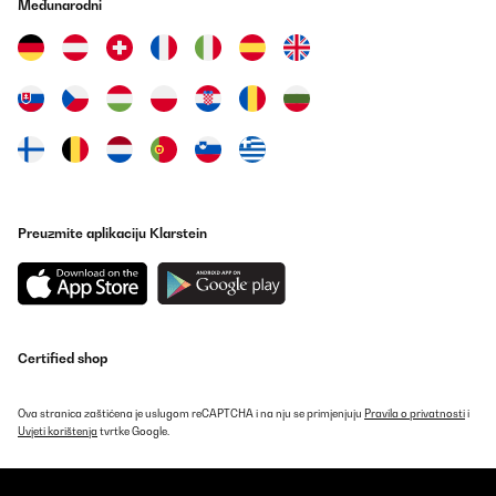
Međunarodni
Preuzmite aplikaciju Klarstein
Certified shop
Ova stranica zaštićena je uslugom reCAPTCHA i na nju se primjenjuju
Pravila o privatnosti
i
Uvjeti korištenja
tvrtke Google.