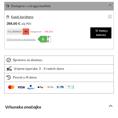
Dostupno i u drugoj kvaliteti
Kupiti korišteno
254,00 €
uklj. PDV
Dodaj u
FULLSWING18
-18%
S kuponom:
208,28 €
košaricu
Informacije o proizvodu
Spremno za dostavu
Vrijeme isporuke: 3 - 4 radnih dana
Povrat u 14 dana
Vrhunske značajke