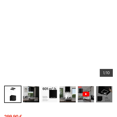
1/10
+5
299,90 €