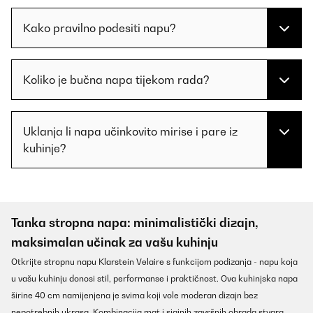
Kako pravilno podesiti napu?
Koliko je bučna napa tijekom rada?
Uklanja li napa učinkovito mirise i pare iz
kuhinje?
Tanka stropna napa: minimalistički dizajn,
maksimalan učinak za vašu kuhinju
Otkrijte stropnu napu Klarstein Velaire s funkcijom podizanja - napu koja
u vašu kuhinju donosi stil, performanse i praktičnost. Ova kuhinjska napa
širine 40 cm namijenjena je svima koji vole moderan dizajn bez
nepotrebnih ukrasa. Kombinacija mat i sjajnih završnih obrada stvara