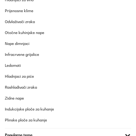
Prijenosne klime
Odvlaživači zraka
Otočne kuhinjske nape
Nape dimnjaci
Infracrvene grijalice
Ledomati
Hladnjaci za piće
Rashlađivači zraka
Zidne nape
Indukcijske ploče za kuhanje
Plinske ploče za kuhanje
Popularne teme