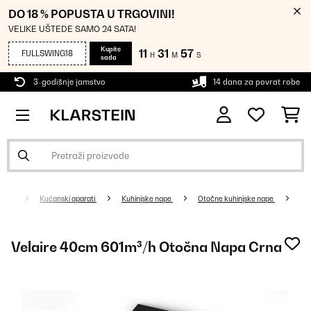
DO 18 % POPUSTA U TRGOVINI!
VELIKE UŠTEDE SAMO 24 SATA!
Kupite
11
31
57
FULLSWING18
H
M
S
sada
3-godišnje jamstvo
14 dana za povrat robe
Kućanski aparati
Kuhinjske nape
Otočne kuhinjske nape
Velaire 40cm 601m³/h Otočna Napa Crna