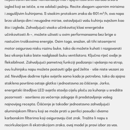
izgled koji se ističe, a ne odvlači pažnju. Recite zbogom upornim mirisima
i zagušljivim kuhinjama. S visokim protokom zraka do 601 m³/h, ova napa
brzo uklanja dim i neugodne mirise, ostavljajući vašu kuhinju svježom kao
što i izgleda. Zahvaljujući visoko učinkovitoj klasi energetske
učinkovitosti A++, možete uživati u ovim performansama bez brige o
rastućim troškovima energije. Osim toga, snažan, ali tihi istosmjerni
motor osigurava nisku razinu buke, tako da možete kuhati i razgovarati
bez vikanja kako biste nadglasali buku ventilatora. Ključna riječ ovdje je
fleksibilnost. Zahvaljujući pametnoj funkciji podizanja i vješanja na strop,
ovu kuhinjsku napu možete postaviti gdje god želite - više niste vezani za
zid. Nevidljive dodirne tipke svijetle samo kada je potrebno, tako da sjajna
staklena površina ostaje glatka i jednostavna za čišćenje. Jarko,
energetski štedljivo LED svjetlo stavlja cijelu ploču za kuhanje u središte
pozornosti - savršeno za večernje zalogaje ili predstavljanje vašeg
najnovijeg recepta. Čišćenje je također jednostavno zahvaljujući
aluminijskom filteru koji se može prati u perilici posuđa i dvama
karbonskim filterima koji osiguravaju čist zrak. Tražite li napu s
recirkulacijom ili ekstrakcijom zraka, ovaj model je pravi izbor za vas.