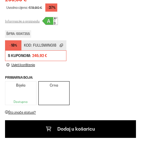
-37%
Uvodna cijena:
479,90 €
Informacije o proizvodu
ŠIFRA: 10047355
-18%
KOD:
FULLSWING18
S KUPONOM:
245,92 €
Uvjeti korištenja
PRIMARNA BOJA:
Bijela
Crna
Dostupno
Što znače statusi?
Dodaj u košaricu