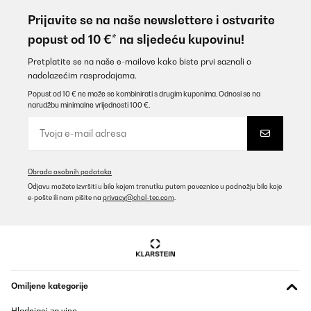
Prijavite se na naše newslettere i ostvarite
popust od 10 €* na sljedeću kupovinu!
Pretplatite se na naše e-mailove kako biste prvi saznali o
nadolazećim rasprodajama.
Popust od 10 € ne može se kombinirati s drugim kuponima. Odnosi se na
narudžbu minimalne vrijednosti 100 €.
Obrada osobnih podataka
Odjavu možete izvršiti u bilo kojem trenutku putem poveznice u podnožju bilo koje
e-pošte ili nam pišite na
privacy@chal-tec.com
.
Omiljene kategorije
Hladnjaci za vino