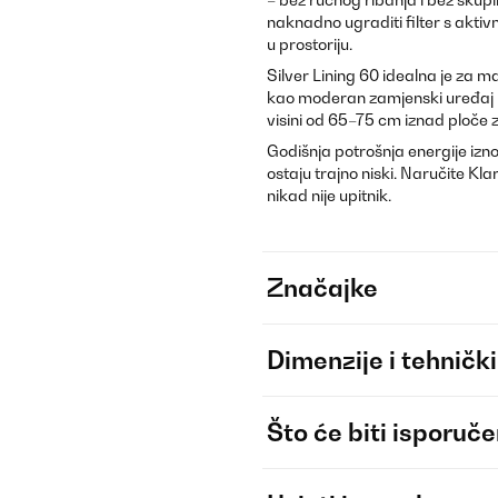
naknadno ugraditi filter s aktiv
u prostoriju.
Silver Lining 60 idealna je za ma
kao moderan zamjenski uređaj pr
visini od 65–75 cm iznad ploče 
Godišnja potrošnja energije izn
ostaju trajno niski. Naručite Klars
nikad nije upitnik.
Značajke
Dimenzije i tehnički
Što će biti isporuč