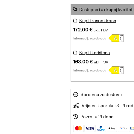
Dostupno i u drugoj kvaliteti
Kupiti raspakirano
172,00 €
uklj. PDV
Informacije o proizvodu
Kupiti korišteno
163,00 €
uklj. PDV
Informacije o proizvodu
Spremno za dostavu
Vrijeme isporuke: 3 - 4 ra
Povrat u 14 dana