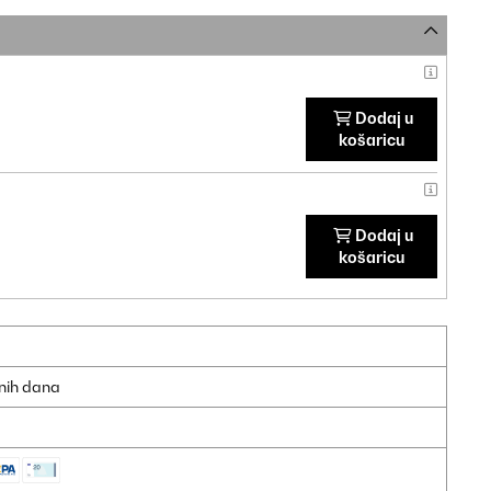
Dodaj u
košaricu
Dodaj u
košaricu
dnih dana