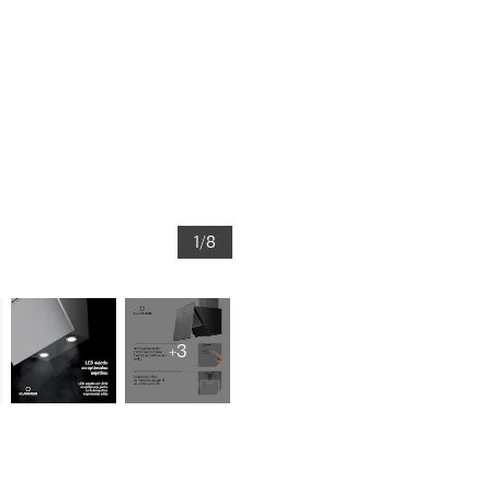
1/8
+3