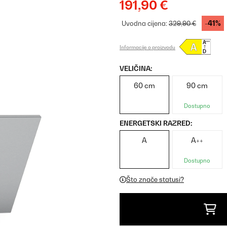
191,90 €
-41%
Uvodna cijena:
329,90 €
Informacije o proizvodu
VELIČINA:
60 cm
90 cm
Dostupno
ENERGETSKI RAZRED:
A
A++
Dostupno
Što znače statusi?