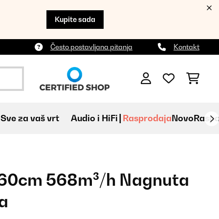
Kupite sada
Često postavljana pitanja
Kontakt
Sve za vaš vrt
Audio i HiFi
Rasprodaja
Novo
Raspa
g 60cm 568m³/h Nagnuta
a