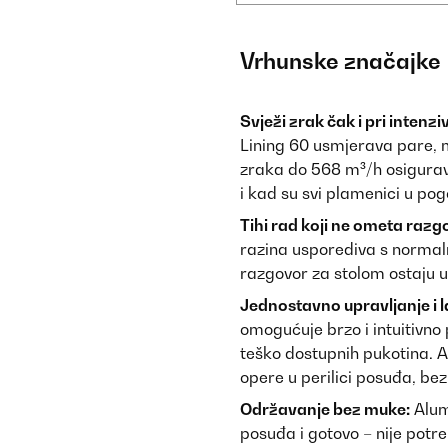
Vrhunske značajke
Svježi zrak čak i pri inten
Lining 60 usmjerava pare, 
zraka do 568 m³/h osigurava
i kad su svi plamenici u po
Tihi rad koji ne ometa razg
razina usporediva s normaln
razgovor za stolom ostaju u
Jednostavno upravljanje i l
omogućuje brzo i intuitivno 
teško dostupnih pukotina. Al
opere u perilici posuđa, bez
Održavanje bez muke:
Alumi
posuđa i gotovo – nije potre