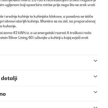
nim ugljenom koji apsorbira mirise prije nego što se zrak vrati
le i srednje kuhinje te kuhinjske blokove, a posebno se ističe
i obnovi starijih kuhinja. Montira se na zid, na preporučenoj
za kuhanje.
osi samo 42 kWh/a, a uz energetski razred A troškovi rada
tein Silver Lining 60 i uživajte u kuhinji u kojoj svježi zrak
 detalji
eno