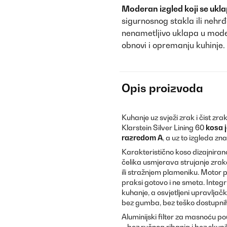
Moderan izgled koji se ukla
sigurnosnog stakla ili nehrđ
nenametljivo uklapa u moder
obnovi i opremanju kuhinje.
Opis proizvoda
Kuhanje uz svježi zrak i čist zrak
Klarstein Silver Lining 60
kosa 
razredom A
, a uz to izgleda zn
Karakteristično koso dizajniran
čelika usmjerava strujanje zrak
ili stražnjem plameniku. Motor 
praksi gotovo i ne smeta. Integ
kuhanje, a osvjetljeni upravljač
bez gumba, bez teško dostupnih
Aluminijski filter za masnoću po
– bez ručnog ribanja i bez skup