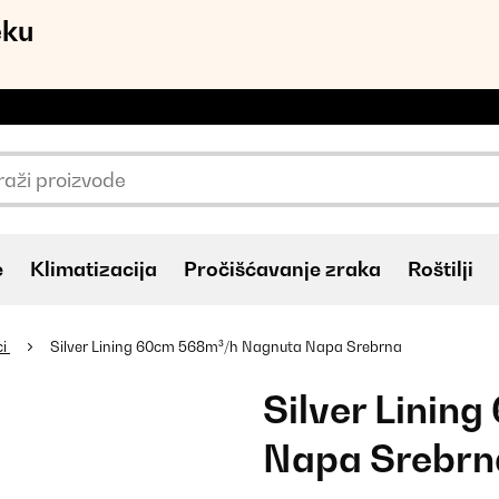
eku
e
Klimatizacija
Pročišćavanje zraka
Roštilji
ci
Silver Lining 60cm 568m³/h Nagnuta Napa Srebrna
Silver Linin
Napa Srebrn