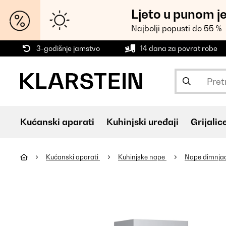
Ljeto u punom j
Najbolji popusti do 55 %
3-godišnje jamstvo
14 dana za povrat robe
Kućanski aparati
Kuhinjski uređaji
Grijalic
Kućanski aparati
Kuhinjske nape
Nape dimnja