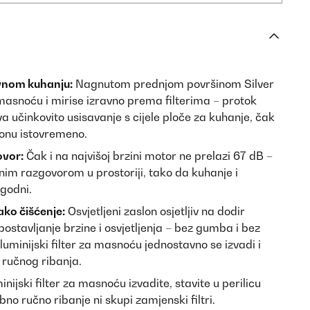
zivnom kuhanju:
Nagnutom prednjom površinom Silver
masnoću i mirise izravno prema filterima – protok
 učinkovito usisavanje s cijele ploče za kuhanje, čak
gonu istovremeno.
ovor:
Čak i na najvišoj brzini motor ne prelazi 67 dB –
im razgovorom u prostoriji, tako da kuhanje i
godni.
ako čišćenje:
Osvjetljeni zaslon osjetljiv na dodir
postavljanje brzine i osvjetljenja – bez gumba i bez
uminijski filter za masnoću jednostavno se izvadi i
 ručnog ribanja.
nijski filter za masnoću izvadite, stavite u perilicu
bno ručno ribanje ni skupi zamjenski filtri.