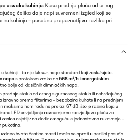
pa u svaku kuhinju:
Kosa prednja ploča od crnog
ajućeg čelika daje napi suvremeni izgled koji se
nu kuhinju – posebno prepoznatljiva razlika pri
 u kuhinji – to nije luksuz, nego standard koji zaslužujete.
je napa
s protokom zraka do
568 m³/h
i
energetskim
atno bolje od klasičnih dimnjačkih napa.
o prednje staklo od crnog sigurnosnog stakla ili nehrđajućeg
a izravno prema filterima – bez obzira kuhate li na prednjem
pri maksimalnom radu ne prelazi 67 dB, što je razina koja u
rirano LED osvjetljenje ravnomjerno rasvjetljava ploču za
ki zaslon osjetljiv na dodir omogućuje jednostavno rukovanje –
 pukotina.
uzdano hvata čestice masti i može se oprati u perilici posuđa
ih zamjenskih filtera. Za rad s recirkulacijom zraka moguće je