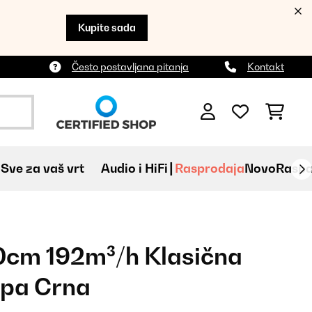
Kupite sada
Često postavljana pitanja
Kontakt
Sve za vaš vrt
Audio i HiFi
Rasprodaja
Novo
Raspa
cm 192m³/h Klasična
apa Crna