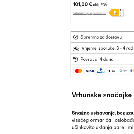
101,00 €
uklj. PDV
Informacije o proizvodu
Spremno za dostavu
Vrijeme isporuke: 3 - 4 ra
Povrat u 14 dana
Vrhunske značajke
Snažno usisavanje, bez za
visećeg ormarića i oslobađa
učinkovito uklanja pare i mi