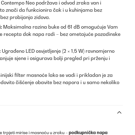
Contempo Neo podržava i odvod zraka van i
što znači da funkcionira čak i u kuhinjama bez
 bez probijanja zidova.
:
Maksimalna razina buke od 61 dB omogućuje Vam
je recepta dok napa radi – bez ometajuće pozadinske
:
Ugrađeno LED osvjetljenje (2 × 1,5 W) ravnomjerno
njuje sjene i osigurava bolji pregled pri prženju i
nijski filter masnoće lako se vadi i prikladan je za
redovito čišćenje obavite bez napora i u samo nekoliko
 trpjeti mirise i masnoću u zraku –
podkupnička napa