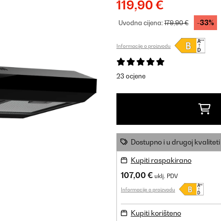
119,90 €
-33%
Uvodna cijena:
179,90 €
Informacije o proizvodu
23 ocjene
Dostupno i u drugoj kvaliteti
Kupiti raspakirano
107,00 €
uklj. PDV
Informacije o proizvodu
Kupiti korišteno