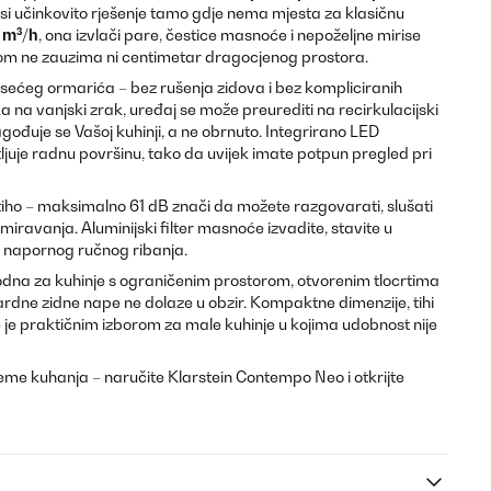
i učinkovito rješenje tamo gdje nema mjesta za klasičnu
 m³/h
, ona izvlači pare, čestice masnoće i nepoželjne mirise
itom ne zauzima ni centimetar dragocjenog prostora.
sećeg ormarića – bez rušenja zidova i bez kompliciranih
a na vanjski zrak, uređaj se može preurediti na recirkulacijski
ođuje se Vašoj kuhinji, a ne obrnuto. Integrirano LED
ljuje radnu površinu, tako da uvijek imate potpun pregled pri
 tiho – maksimalno 61 dB znači da možete razgovarati, slušati
emiravanja. Aluminijski filter masnoće izvadite, stavite u
a napornog ručnog ribanja.
na za kuhinje s ograničenim prostorom, otvorenim tlocrtima
ardne zidne nape ne dolaze u obzir. Kompaktne dimenzije, tihi
 je praktičnim izborom za male kuhinje u kojima udobnost nije
jeme kuhanja – naručite Klarstein Contempo Neo i otkrijte