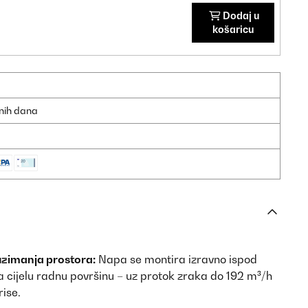
Dodaj u
košaricu
dnih dana
uzimanja prostora:
Napa se montira izravno ispod
 cijelu radnu površinu – uz protok zraka do 192 m³/h
rise.