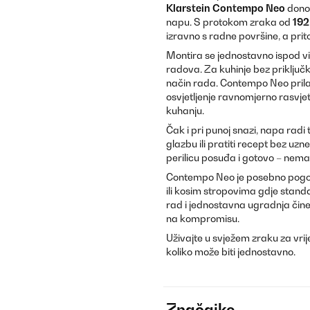
Klarstein Contempo Neo
donos
napu. S protokom zraka od
192
izravno s radne površine, a pr
Montira se jednostavno ispod vi
radova. Za kuhinje bez priključk
način rada. Contempo Neo prilag
osvjetljenje ravnomjerno rasvjet
kuhanju.
Čak i pri punoj snazi, napa radi
glazbu ili pratiti recept bez uzn
perilicu posuđa i gotovo – nem
Contempo Neo je posebno pogod
ili kosim stropovima gdje stand
rad i jednostavna ugradnja čine
na kompromisu.
Uživajte u svježem zraku za vri
koliko može biti jednostavno.
Značajke