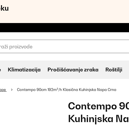
eku
e
Klimatizacija
Pročišćavanje zraka
Roštilji
nape
Contempo 90cm 192m³/h Klasična Kuhinjska Napa Crna
Contempo 90
Kuhinjska N