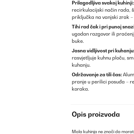
Prilagodljiva svakoj kuhinji:
recirkulacijski način rada, 
priključka na vanjski zrak –
Tihi rad čak i pri punoj snazi
ugodan razgovor ili praćen
buke.
Jasna vidljivost pri kuhanju
rasvjetljuje kuhnu ploču, sma
kuhanju.
Održavanje za tili čas:
Alumi
pranje u perilici posuđa – 
koraka.
Opis proizvoda
Mala kuhinja ne znači da morate