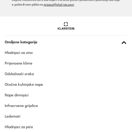
e-pošte ili nam pišite na
privacy@chal-tec.com
.
Omiljene kategorije
Hladnjaci za vino
Prijenosne klime
Odvlaživači zraka
Otočne kuhinjske nape
Nape dimnjaci
Infracrvene grijalice
Ledomati
Hladnjaci za piće