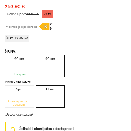
253,90 €
-27%
Uvodna cijena:
349,90 €
Informacije o proizvodu
ŠIFRA: 10045390
ŠIRINA:
60 cm
90 cm
Dostupno
PRIMARNA BOJA:
Bijela
Crna
Uskoro ponovno
dostupno
Što znače statusi?
Želim biti obaviješten o dostupnosti