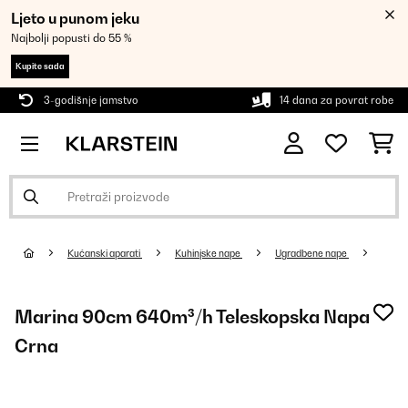
Ljeto u punom jeku
Najbolji popusti do 55 %
Kupite sada
3-godišnje jamstvo
14 dana za povrat robe
Kućanski aparati
Kuhinjske nape
Ugradbene nape
Marina 90cm 640m³/h Teleskopska Napa
Crna