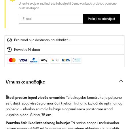
Unesite svoju e-mail adresu i obavijestit ćemo vas kada proizvod ponovno
bude dostupan.
Pošalji mi obavijest
Proizvod nije dostupan na skladištu.
Povrat u 14 dana
Vrhunske značajke
Štedi prostor ispod viseće ormarića:
Teleskopska konstrukcija potpuno
se uvlači ispod visećeg ormarića i tijekom kuhanja izvlači do optimalnog
položaja – idealno za male kuhinje s ograničenim prostorom iznad
kuhalne ploče. Širina: 75 cm.
Pouzdan čak i kod intenzivnog kuhanja:
Tri razine snage i maksimalna
usisna snaga od 640 m³/h osiguravaju pouzdano uklanjanje kuhinjskih