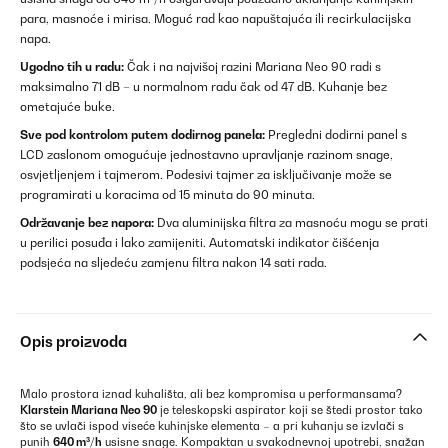
para, masnoće i mirisa. Moguć rad kao napuštajuća ili recirkulacijska
napa.
Ugodno tih u radu:
Čak i na najvišoj razini Mariana Neo 90 radi s
maksimalno 71 dB – u normalnom radu čak od 47 dB. Kuhanje bez
ometajuće buke.
Sve pod kontrolom putem dodirnog panela:
Pregledni dodirni panel s
LCD zaslonom omogućuje jednostavno upravljanje razinom snage,
osvjetljenjem i tajmerom. Podesivi tajmer za isključivanje može se
programirati u koracima od 15 minuta do 90 minuta.
Održavanje bez napora:
Dva aluminijska filtra za masnoću mogu se prati
u perilici posuđa i lako zamijeniti. Automatski indikator čišćenja
podsjeća na sljedeću zamjenu filtra nakon 14 sati rada.
Opis proizvoda
Malo prostora iznad kuhališta, ali bez kompromisa u performansama?
Klarstein Mariana Neo 90
je teleskopski aspirator koji se štedi prostor tako
što se uvlači ispod viseće kuhinjske elementa – a pri kuhanju se izvlači s
punih
640 m³/h
usisne snage. Kompaktan u svakodnevnoj upotrebi, snažan