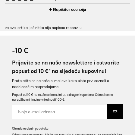
Napišite recenziju
za ovaj artikal još nitko nije napisao recenziju
-10 €
Prijavite se na naše newslettere i ostvarite
popust od 10 €* na sljedeću kupovinu!
Pretplatite se na naše e-mailove kako biste prvi saznali o
nadolazećim rasprodajama.
Popust od 10 € ne može se kombinirati s drugim kuponima. Odnosi se na
narudžbu minimalne vrijednosti 100 €.
Obrada osobnih podataka
Odjavu možete izvršiti u bilo kojem trenutku putem poveznice u podnožju bilo koje