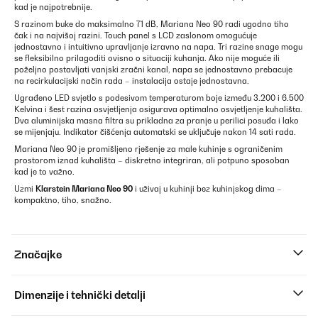
kad je najpotrebnije.
S razinom buke do maksimalno 71 dB, Mariana Neo 90 radi ugodno tiho
čak i na najvišoj razini. Touch panel s LCD zaslonom omogućuje
jednostavno i intuitivno upravljanje izravno na napa. Tri razine snage mogu
se fleksibilno prilagoditi ovisno o situaciji kuhanja. Ako nije moguće ili
poželjno postavljati vanjski zračni kanal, napa se jednostavno prebacuje
na recirkulacijski način rada – instalacija ostaje jednostavna.
Ugrađeno LED svjetlo s podesivom temperaturom boje između 3.200 i 6.500
Kelvina i šest razina osvjetljenja osigurava optimalno osvjetljenje kuhališta.
Dva aluminijska masna filtra su prikladna za pranje u perilici posuđa i lako
se mijenjaju. Indikator čišćenja automatski se uključuje nakon 14 sati rada.
Mariana Neo 90 je promišljeno rješenje za male kuhinje s ograničenim
prostorom iznad kuhališta – diskretno integriran, ali potpuno sposoban
kad je to važno.
Uzmi
Klarstein Mariana Neo 90
i uživaj u kuhinji bez kuhinjskog dima –
kompaktno, tiho, snažno.
Značajke
Dimenzije i tehnički detalji