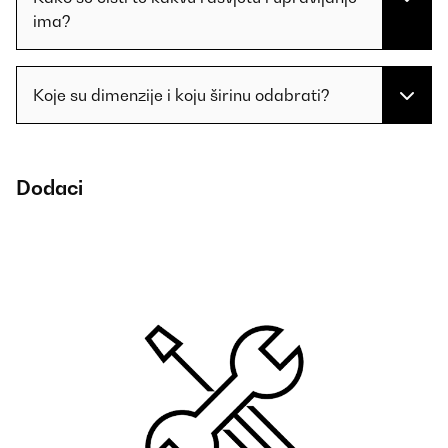
ima?
Koje su dimenzije i koju širinu odabrati?
Dodaci
Fi
9,
ŠI