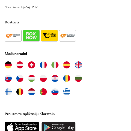
* Sve cijene uključuju PDV.
Dostava
Međunarodni
Preuzmite aplikaciju Klarstein