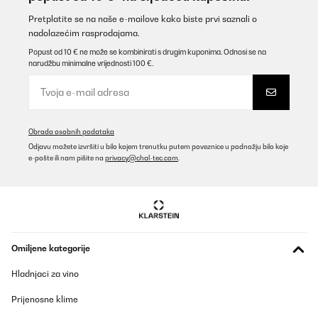
Pretplatite se na naše e-mailove kako biste prvi saznali o
nadolazećim rasprodajama.
Popust od 10 € ne može se kombinirati s drugim kuponima. Odnosi se na
narudžbu minimalne vrijednosti 100 €.
Obrada osobnih podataka
Odjavu možete izvršiti u bilo kojem trenutku putem poveznice u podnožju bilo koje
e-pošte ili nam pišite na
privacy@chal-tec.com
.
Omiljene kategorije
Hladnjaci za vino
Prijenosne klime