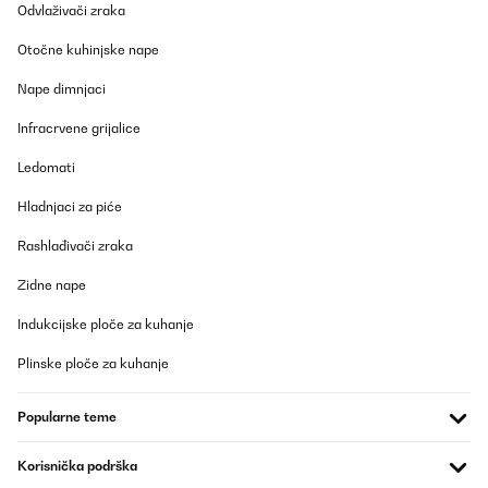
Odvlaživači zraka
Otočne kuhinjske nape
Nape dimnjaci
Infracrvene grijalice
Ledomati
Hladnjaci za piće
Rashlađivači zraka
Zidne nape
Indukcijske ploče za kuhanje
Plinske ploče za kuhanje
Popularne teme
Korisnička podrška