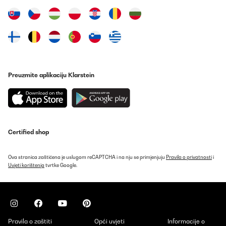
Preuzmite aplikaciju Klarstein
Certified shop
Ova stranica zaštićena je uslugom reCAPTCHA i na nju se primjenjuju
Pravila o privatnosti
i
Uvjeti korištenja
tvrtke Google.
Pravila o zaštiti
Opći uvjeti
Informacije o