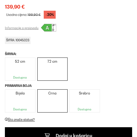
139,90 €
-30%
Uvodna cijena:
199,90 €
Informacije o proizvodu
ŠIFRA: 10045323
ŠIRINA:
52 cm
72 cm
Dostupno
PRIMARNA BOJA:
Bijela
Crna
Srebro
Dostupno
Dostupno
Što znače statusi?
Dodaj u košaricu