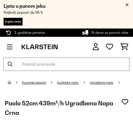
Ljeto u punom jeku
Najbolji popusti do 55 %
Kupite sada
3-godišnje jamstvo
14 dana za povrat robe
Kućanski aparati
Kuhinjske nape
Ugradbene nape
Paolo 52cm 439m³/h Ugradbena Napa
Crna