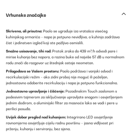
Vrhunske značajke
Skrivena, ali prisutna:
Paolo se ugrađuje iza vratašca visećeg
kuhinjskog ormarića – napa je potpuno nevidljiva, a kuhinja zadržava
čist i jedinstven izgled koji ste pažljivo osmislili.
Snažno usisavanje, tihi rad:
Protok zraka do 439 m³/h odvodi pare i
mirise kuhanja bez napora, a razina buke od najviše 57 dB u normalnom
radu znači da razgovor uz štednjak ostaje neometan.
Prilagođava se Vašem prostoru:
Paolo podržava i vanjski odvod i
recirkulacijski režim – ako zidni proboj nije moguć ili poželjan,
jednostavno odaberite recirkulaciju i napa je potpuno funkcionalna.
Jednostavno upravljanje i čišćenje:
Pozadinskim Touch zaslonom s
podesivim tajmerom za isključivanje upravljate snagom i osvjetljenjem
jednim dodirom, a aluminijski filter za masnoće lako se vadi i pere u
perilici posuđa.
Uvijek dobar pregled nad kuhanjem:
Integrirano LED osvjetljenje
ravnomjerno osvjetljuje cijelu radnu površinu – jasna vidljivost pri
prženju, kuhanju i serviranju, bez sjena.