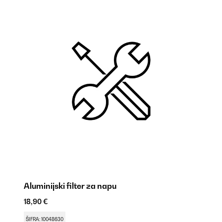
Aluminijski filter za napu
Fi
18,90 €
69
ŠIFRA: 10048630
ŠI