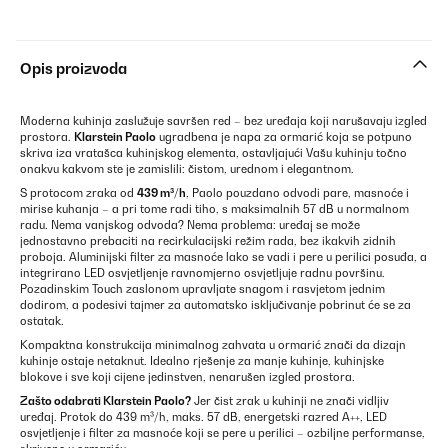
Opis proizvoda
Moderna kuhinja zaslužuje savršen red – bez uređaja koji narušavaju izgled
prostora.
Klarstein Paolo
ugradbena je napa za ormarić koja se potpuno
skriva iza vratašca kuhinjskog elementa, ostavljajući Vašu kuhinju točno
onakvu kakvom ste je zamislili: čistom, urednom i elegantnom.
S protocom zraka od
439 m³/h
, Paolo pouzdano odvodi pare, masnoće i
mirise kuhanja – a pri tome radi tiho, s maksimalnih 57 dB u normalnom
radu. Nema vanjskog odvoda? Nema problema: uređaj se može
jednostavno prebaciti na recirkulacijski režim rada, bez ikakvih zidnih
proboja. Aluminijski filter za masnoće lako se vadi i pere u perilici posuđa, a
integrirano LED osvjetljenje ravnomjerno osvjetljuje radnu površinu.
Pozadinskim Touch zaslonom upravljate snagom i rasvjetom jednim
dodirom, a podesivi tajmer za automatsko isključivanje pobrinut će se za
ostatak.
Kompaktna konstrukcija minimalnog zahvata u ormarić znači da dizajn
kuhinje ostaje netaknut. Idealno rješenje za manje kuhinje, kuhinjske
blokove i sve koji cijene jedinstven, nenarušen izgled prostora.
Zašto odabrati Klarstein Paolo?
Jer čist zrak u kuhinji ne znači vidljiv
uređaj. Protok do 439 m³/h, maks. 57 dB, energetski razred A++, LED
osvjetljenje i filter za masnoće koji se pere u perilici – ozbiljne performanse,