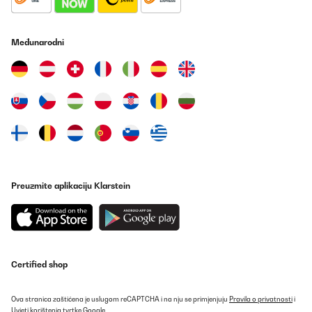
Međunarodni
Preuzmite aplikaciju Klarstein
Certified shop
Ova stranica zaštićena je uslugom reCAPTCHA i na nju se primjenjuju
Pravila o privatnosti
i
Uvjeti korištenja
tvrtke Google.