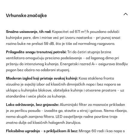
Vrhunske značajke
Snažno usisavanje, tih rad:
Kapacitet od 671 m³/h pouzdano odvlači
kuhinjske pare, dim i mirise već pri izvoru nastanka – pri punoj snazi
razina buke ne prelazi 59 dB, što je tiše od normalnog razgovora.
Prilagodite snagu trenutnoj potrebi:
Tri do četiri stupnja brzine
ventilatora omogućuju precizno podešavanje – od laganog dima pri
prženju do intenzivnog kuhanja. Energetski razred A++ osigurava štedljiv
pogon bez obzira na odabrani stupanj.
Moderan izgled koji pristaje svakoj kuhinji:
Kosa staklena fronta
vizualno je svježiji izbor od klasičnih dimnjačkih napa i bez napora se
uklapa u kuhinjske blokove, obiteljske kuhinje i otvorene prostore – uz
standardne i veće ploče za kuhanje.
Lako održavanje, bez gnjavaže:
Aluminijski filter za masnoće prikladan
je za perilicu posuđa – izvadite ga, stavite u stroj i gotovo. Nema ribanja,
nema skupih zamjena filtera. LED osvjetljenje radne površine traje
znatno dulje od klasičnih halogenih žaruljica.
Fleksibilna ugradnja – s priključkom ili bez:
Mirage 60 radi i kao napa s