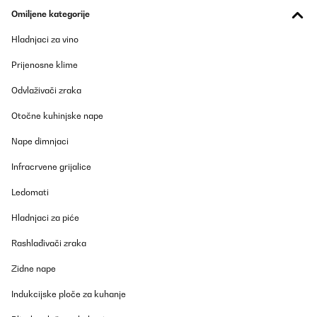
Omiljene kategorije
Hladnjaci za vino
Prijenosne klime
Odvlaživači zraka
Otočne kuhinjske nape
Nape dimnjaci
Infracrvene grijalice
Ledomati
Hladnjaci za piće
Rashlađivači zraka
Zidne nape
Indukcijske ploče za kuhanje