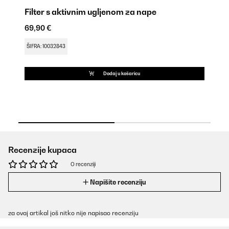
Filter s aktivnim ugljenom za nape
Fi
69,90 €
51
Uv
ŠIFRA: 10032843
ŠI
Dodaj u košaricu
Recenzije kupaca
O recenziji
Napišite recenziju
za ovaj artikal još nitko nije napisao recenziju