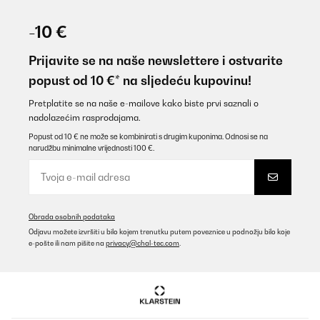
-10 €
Prijavite se na naše newslettere i ostvarite
popust od 10 €* na sljedeću kupovinu!
Pretplatite se na naše e-mailove kako biste prvi saznali o
nadolazećim rasprodajama.
Popust od 10 € ne može se kombinirati s drugim kuponima. Odnosi se na
narudžbu minimalne vrijednosti 100 €.
Obrada osobnih podataka
Odjavu možete izvršiti u bilo kojem trenutku putem poveznice u podnožju bilo koje
e-pošte ili nam pišite na
privacy@chal-tec.com
.