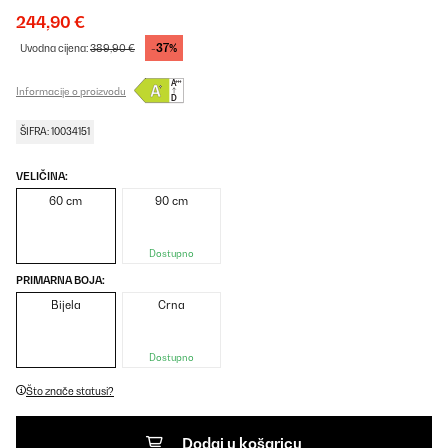
244,90 €
-37%
Uvodna cijena:
389,90 €
Informacije o proizvodu
ŠIFRA: 10034151
VELIČINA:
60 cm
90 cm
Dostupno
PRIMARNA BOJA:
Bijela
Crna
Dostupno
Što znače statusi?
Dodaj u košaricu