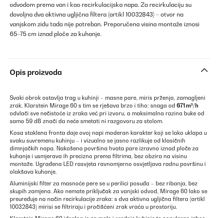
odvodom prema van i kao recirkulacijska napa. Za recirkulaciju su
dovoljna dva aktivna ugljična filtera (artikl 10032843) – otvor na
vanjskom zidu tada nije potreban. Preporučena visina montaže iznosi
65–75 cm iznad ploče za kuhanje.
Opis proizvoda
Svaki obrok ostavlja trag u kuhinji – masne pare, miris prženja, zamagljeni
zrak. Klarstein Mirage 60 s tim se rješava brzo i tiho: snaga od
671 m³/h
odvlači sve nečistoće iz zraka već pri izvoru, a maksimalna razina buke od
samo 59 dB znači da neće smetati ni razgovoru za stolom.
Kosa staklena fronta daje ovoj napi moderan karakter koji se lako uklapa u
svaku suvremenu kuhinju – i vizualno se jasno razlikuje od klasičnih
dimnjačkih napa. Nakošena površina hvata pare izravno iznad ploče za
kuhanje i usmjerava ih precizno prema filtrima, bez obzira na visinu
montaže. Ugrađena LED rasvjeta ravnomjerno osvjetljava radnu površinu i
olakšava kuhanje.
Aluminijski filter za masnoće pere se u perilici posuđa – bez ribanja, bez
skupih zamjena. Ako nemate priključak za vanjski odvod, Mirage 60 lako se
preuređuje na način recirkulacije zraka: s dva aktivna ugljična filtera (artikl
10032843) mirisi se filtriraju i pročišćeni zrak vraća u prostoriju.