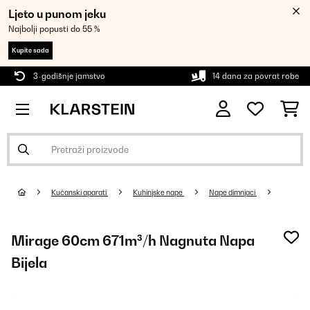
Ljeto u punom jeku
Najbolji popusti do 55 %
Kupite sada
3-godišnje jamstvo
14 dana za povrat robe
Kućanski aparati
Kuhinjske nape
Nape dimnjaci
Mirage 60cm 671m³/h Nagnuta Napa
Bijela