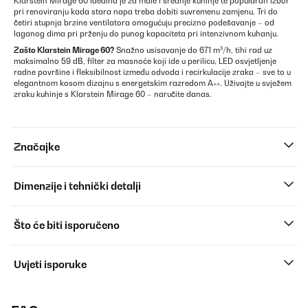
Klarstein Mirage 60 idealna je za male i srednje kuhinje te popularan izbor
pri renoviranju kada stara napa treba dobiti suvremenu zamjenu. Tri do
četiri stupnja brzine ventilatora omogućuju precizno podešavanje – od
laganog dima pri prženju do punog kapaciteta pri intenzivnom kuhanju.
Zašto Klarstein Mirage 60?
Snažno usisavanje do 671 m³/h, tihi rad uz
maksimalno 59 dB, filter za masnoće koji ide u perilicu, LED osvjetljenje
radne površine i fleksibilnost između odvoda i recirkulacije zraka – sve to u
elegantnom kosom dizajnu s energetskim razredom A++. Uživajte u svježem
zraku kuhinje s Klarstein Mirage 60 – naručite danas.
Značajke
Dimenzije i tehnički detalji
Što će biti isporučeno
Uvjeti isporuke