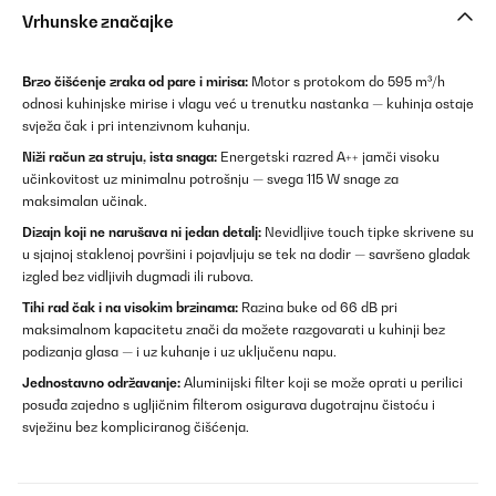
Vrhunske značajke
Brzo čišćenje zraka od pare i mirisa:
Motor s protokom do 595 m³/h
odnosi kuhinjske mirise i vlagu već u trenutku nastanka — kuhinja ostaje
svježa čak i pri intenzivnom kuhanju.
Niži račun za struju, ista snaga:
Energetski razred A++ jamči visoku
učinkovitost uz minimalnu potrošnju — svega 115 W snage za
maksimalan učinak.
Dizajn koji ne narušava ni jedan detalj:
Nevidljive touch tipke skrivene su
u sjajnoj staklenoj površini i pojavljuju se tek na dodir — savršeno gladak
izgled bez vidljivih dugmadi ili rubova.
Tihi rad čak i na visokim brzinama:
Razina buke od 66 dB pri
maksimalnom kapacitetu znači da možete razgovarati u kuhinji bez
podizanja glasa — i uz kuhanje i uz uključenu napu.
Jednostavno održavanje:
Aluminijski filter koji se može oprati u perilici
posuđa zajedno s ugljičnim filterom osigurava dugotrajnu čistoću i
svježinu bez kompliciranog čišćenja.