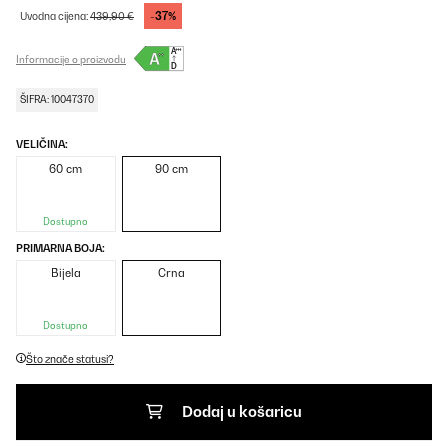
-37%
Uvodna cijena:
439,90 €
Informacije o proizvodu
ŠIFRA: 10047370
VELIČINA:
60 cm
90 cm
Dostupno
PRIMARNA BOJA:
Bijela
Crna
Dostupno
Što znače statusi?
Dodaj u košaricu