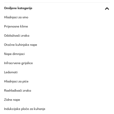
Omiljene kategorije
Hladnjaci za vino
Prijenosne klime
Odvlaživači zraka
Otočne kuhinjske nape
Nape dimnjaci
Infracrvene grijalice
Ledomati
Hladnjaci za piće
Rashlađivači zraka
Zidne nape
Indukcijske ploče za kuhanje