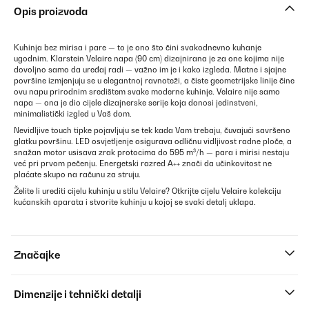
Opis proizvoda
Kuhinja bez mirisa i pare — to je ono što čini svakodnevno kuhanje
ugodnim. Klarstein Velaire napa (90 cm) dizajnirana je za one kojima nije
dovoljno samo da uređaj radi — važno im je i kako izgleda. Matne i sjajne
površine izmjenjuju se u elegantnoj ravnoteži, a čiste geometrijske linije čine
ovu napu prirodnim središtem svake moderne kuhinje. Velaire nije samo
napa — ona je dio cijele dizajnerske serije koja donosi jedinstveni,
minimalistički izgled u Vaš dom.
Nevidljive touch tipke pojavljuju se tek kada Vam trebaju, čuvajući savršeno
glatku površinu. LED osvjetljenje osigurava odličnu vidljivost radne ploče, a
snažan motor usisava zrak protocima do 595 m³/h — para i mirisi nestaju
već pri prvom pečenju. Energetski razred A++ znači da učinkovitost ne
plaćate skupo na računu za struju.
Želite li urediti cijelu kuhinju u stilu Velaire? Otkrijte cijelu Velaire kolekciju
kućanskih aparata i stvorite kuhinju u kojoj se svaki detalj uklapa.
Značajke
Dimenzije i tehnički detalji