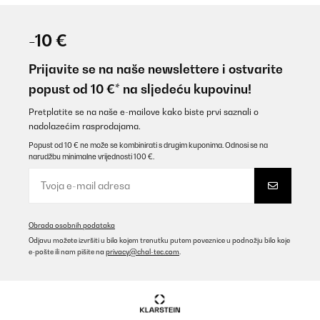
-10 €
Prijavite se na naše newslettere i ostvarite
popust od 10 €* na sljedeću kupovinu!
Pretplatite se na naše e-mailove kako biste prvi saznali o
nadolazećim rasprodajama.
Popust od 10 € ne može se kombinirati s drugim kuponima. Odnosi se na
narudžbu minimalne vrijednosti 100 €.
Obrada osobnih podataka
Odjavu možete izvršiti u bilo kojem trenutku putem poveznice u podnožju bilo koje
e-pošte ili nam pišite na
privacy@chal-tec.com
.