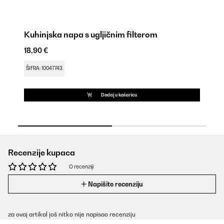
Kuhinjska napa s ugljičnim filterom
Al
18,90 €
9,
ŠIFRA: 10047743
ŠI
Dodaj u košaricu
Recenzije kupaca
O recenziji
Napišite recenziju
za ovaj artikal još nitko nije napisao recenziju