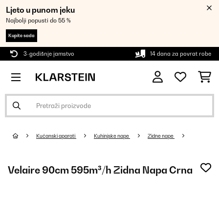
Ljeto u punom jeku
Najbolji popusti do 55 %
Kupite sada
3-godišnje jamstvo
14 dana za povrat robe
Kućanski aparati
Kuhinjske nape
Zidne nape
Velaire 90cm 595m³/h Zidna Napa Crna