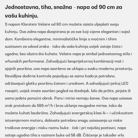
Jednostavna, tiha, snažna - napa od 90 cm za
vašu kuhinju.
S napom Klarstein Velaire od 90 cm možete zaista uljepšati svoju
kuhinju. Ova zidna napa dizajnirana je za sve koji cijene elegantan i svjež
dom. Kombinira elegantne, minimalističke linije s moćnim i tihim
sustavom za odvod zraka - tako da vaša kuhinja uvijek ostaje čista i
ugodna, bez obzira što kuhate. Velaire napa je simbol jednostavnog stila i
vrhunskih performansi. Zahvaljujući besprijekornoj kombinaciji mat i
sjajnih površina, ova napa savršeno se uklapa u svaku modernu prostoriju.
Nevidljive dodirne kontrole pojavljuju se samo kada je potrebno,
održavajući glatku površinu čistom i urednom. A zahvaljujući jarkoj LED
rasvjeti, uvijek imate savršen pogled na štednjak, bilo da pržite, pirjate ili
samo jedete ponoćni obrok. Para i mirisi nemaju šanse. Ova napa usisava
zrak protokom do 595 m³/h i brzo uklanja neugodne mirise, tako da
možete kuhati bezbrižno. Zahvaljujući energetskoj klasi A++ i učinkovitom
istosmjernom motoru, dobivate potrebnu snagu usisavanja uz niske
troškove energije i nisku razinu buke - čak i pri najvišoj postavci, napa
ostaje ugodno tiha s razinom buke od 58 dB. Čišćenje je također vrlo