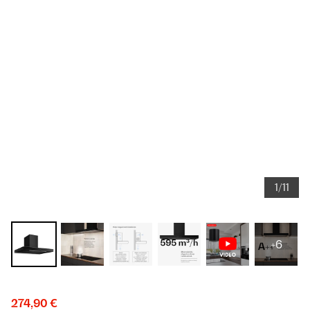
1/11
+6
274,90 €