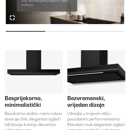
zrak, dok energetska klasa A++ štedi
troškove.
Besprijekorno,
Bezvremenski,
minimalistički
vrijedan dizajn
Bezokvirno staklo i ravni rubovi
Uživajte u trajnom stilu i
stvaraju čist, elegantan izgled i
pouzdanim performansama -
održavaju kuhinju decentno
Klarstein nudi elegantan izgled i
jednostavnom.
pametne značajke s trajnom