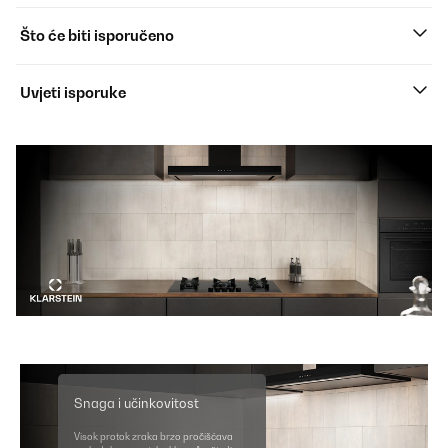
Što će biti isporučeno
Uvjeti isporuke
Snaga i učinkovitost
Visok protok zraka brzo pročišćava