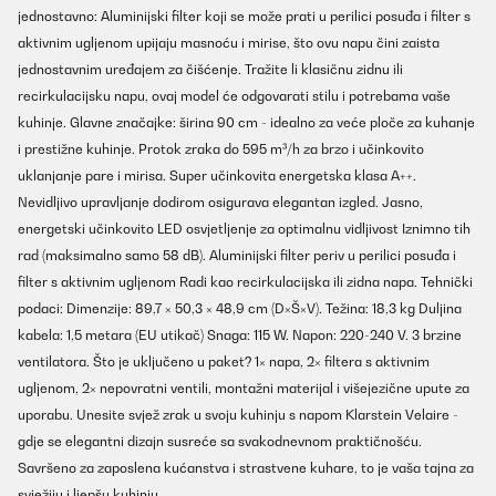
jednostavno: Aluminijski filter koji se može prati u perilici posuđa i filter s
aktivnim ugljenom upijaju masnoću i mirise, što ovu napu čini zaista
jednostavnim uređajem za čišćenje. Tražite li klasičnu zidnu ili
recirkulacijsku napu, ovaj model će odgovarati stilu i potrebama vaše
kuhinje. Glavne značajke: širina 90 cm - idealno za veće ploče za kuhanje
i prestižne kuhinje. Protok zraka do 595 m³/h za brzo i učinkovito
uklanjanje pare i mirisa. Super učinkovita energetska klasa A++.
Nevidljivo upravljanje dodirom osigurava elegantan izgled. Jasno,
energetski učinkovito LED osvjetljenje za optimalnu vidljivost Iznimno tih
rad (maksimalno samo 58 dB). Aluminijski filter periv u perilici posuđa i
filter s aktivnim ugljenom Radi kao recirkulacijska ili zidna napa. Tehnički
podaci: Dimenzije: 89,7 × 50,3 × 48,9 cm (D×Š×V). Težina: 18,3 kg Duljina
kabela: 1,5 metara (EU utikač) Snaga: 115 W. Napon: 220-240 V. 3 brzine
ventilatora. Što je uključeno u paket? 1× napa, 2× filtera s aktivnim
ugljenom, 2× nepovratni ventili, montažni materijal i višejezične upute za
uporabu. Unesite svjež zrak u svoju kuhinju s napom Klarstein Velaire -
gdje se elegantni dizajn susreće sa svakodnevnom praktičnošću.
Savršeno za zaposlena kućanstva i strastvene kuhare, to je vaša tajna za
svježiju i ljepšu kuhinju.