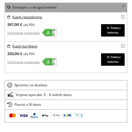
Dostupno i u drugoj kvaliteti
Kupiti raspakirano
247,00 €
uklj. PDV
Dodaj u
Informacije o proizvodu
košaricu
Kupiti korišteno
233,00 €
uklj. PDV
Dodaj u
Informacije o proizvodu
košaricu
Spremno za dostavu
Vrijeme isporuke: 3 - 4 radnih dana
Povrat u 14 dana