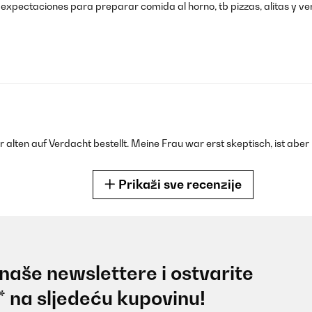
pectaciones para preparar comida al horno, tb pizzas, alitas y ver
alten auf Verdacht bestellt. Meine Frau war erst skeptisch, ist aber je
Prikaži sve recenzije
 naše newslettere i ostvarite
ütés bake programon zsömle volt, nagyon jól sikerült. Nagyjából i
* na sljedeću kupovinu!
. A mérete megfelelő, a programok nagyon jók. Egyetlen apró megjegy
t is tettem fel róla. Egyébként tökéletes, remélem sokáig tudom maj