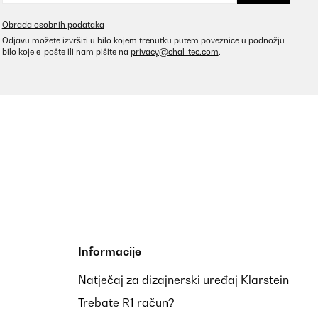
Obrada osobnih podataka
Odjavu možete izvršiti u bilo kojem trenutku putem poveznice u podnožju
bilo koje e-pošte ili nam pišite na
privacy@chal-tec.com
.
Prevedi
Prevedi
Informacije
Natječaj za dizajnerski uređaj Klarstein
n der Packstation abholen zum glück war die
Trebate R1 račun?