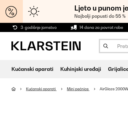
Ljeto u punom j
Najbolji popusti do 55 %
3-godišnje jamstvo
14 dana za povrat robe
Kućanski aparati
Kuhinjski uređaji
Grijalic
Kućanski aparati
Mini pećnice
AirGlaze 2000W 