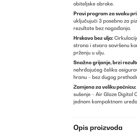
obiteljske obroke.
Pravi program za svaku pr
uključujući 3 posebno za p
rezultate bez nagađanja.
Hrskavo bez ulja:
Cirkulaci
strana i stvara savršenu k
prženju u ulju.
Snažno grijanje, brzi rezulta
nehrđajućeg čelika osigura
hranu – bez dugog prethodn
Zamjena za veliku pećnicu:
sušenje – Air Glaze Digital 
jednom kompaktnom uređa
Opis proizvoda