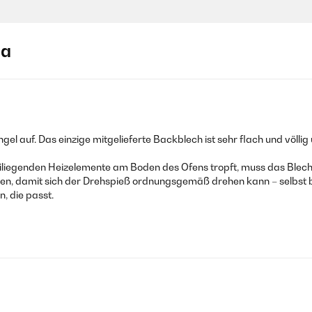
ja
 auf. Das einzige mitgelieferte Backblech ist sehr flach und völlig
reiliegenden Heizelemente am Boden des Ofens tropft, muss das Blech
den, damit sich der Drehspieß ordnungsgemäß drehen kann – selbst b
, die passt.