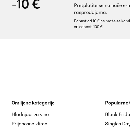
-10 €
amíg hozzám nem ért.
Pretplatite se na naše e-
Ajánlom mindenkinek aki pár darab zsömle vagy 2 sz
rasprodajama.
Popust od 10 € ne može se komb
Judit
vrijednosti 100 €.
POTVRĐENI PREGLED
06/01/2026
Genial su utilidad, espero sea buena ya que difere
Usuario/a de amazon
POTVRĐENI PREGLED
28/11/2025
Omiljene kategorije
Popularne
Hladnjaci za vino
Black Frid
DPD sehr unzuverlässig sagen waren 2 mahl da abe
Heißluftfritteuse ohne Beschädigung und es waren au
Prijenosne klime
Singles Da