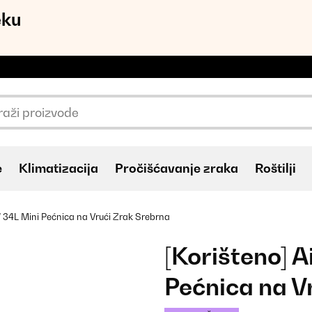
eku
e
Klimatizacija
Pročišćavanje zraka
Roštilji
34L Mini Pećnica na Vrući Zrak Srebrna
[Korišteno] 
Pećnica na V