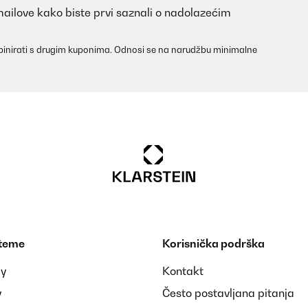
mailove kako biste prvi saznali o nadolazećim
elet husi miatt nem akarja a nagy sütőt bekapcsolni.
inirati s drugim kuponima. Odnosi se na narudžbu minimalne
nte electrodomésticos que he comprado no han sido tan buenos
 teme
Korisnička podrška
ay
Kontakt
r ich war 24 stunden zu hause Gewesen und musste trotzdem dem vo
ch alle Zubehör teile vollständig
y
Često postavljana pitanja