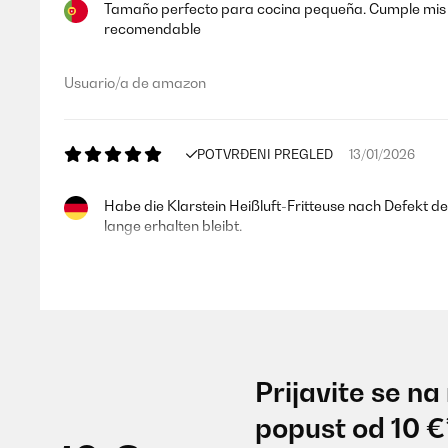
Tamaño perfecto para cocina pequeña. Cumple mis ex
recomendable
Usuario/a de amazon
POTVRĐENI PREGLED
13/01/2026
Habe die Klarstein Heißluft-Fritteuse nach Defekt der 
lange erhalten bleibt.
Amazon-Benutzer
POTVRĐENI PREGLED
11/01/2026
Prijavite se na
Remek kis sütő, még csak tegnap kaptam meg, első s
popust od 10 €
segítség, főleg pékáru és apró süti fog sülni benne
vigyázni kell ha megfogom, ne vágja el a kezem. Képe