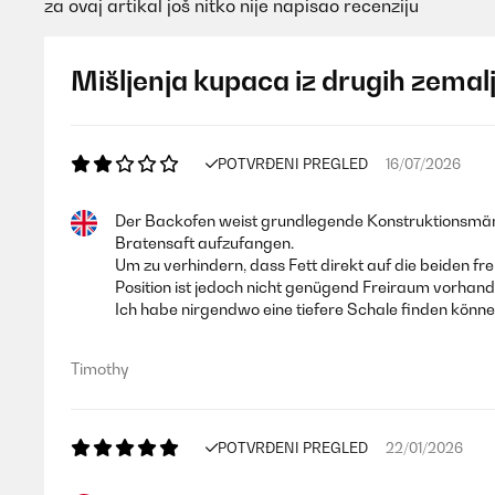
za ovaj artikal još nitko nije napisao recenziju
Mišljenja kupaca iz drugih zemal
POTVRĐENI PREGLED
16/07/2026
Der Backofen weist grundlegende Konstruktionsmängel
Bratensaft aufzufangen.
Um zu verhindern, dass Fett direkt auf die beiden f
Position ist jedoch nicht genügend Freiraum vorhan
Ich habe nirgendwo eine tiefere Schale finden können
Timothy
POTVRĐENI PREGLED
22/01/2026