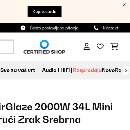
Kupite sada
Često postavljana pitanja
Kontakt
Sve za vaš vrt
Audio i HiFi
Rasprodaja
Novo
Raspa
AirGlaze 2000W 34L Mini
rući Zrak Srebrna