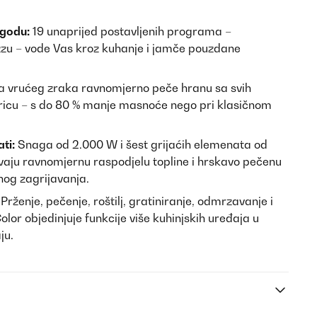
igodu:
19 unaprijed postavljenih programa –
izzu – vode Vas kroz kuhanje i jamče pouzdane
ja vrućeg zraka ravnomjerno peče hranu sa svih
oricu – s do 80 % manje masnoće nego pri klasičnom
ti:
Snaga od 2.000 W i šest grijaćih elemenata od
vaju ravnomjernu raspodjelu topline i hrskavo pečenu
og zagrijavanja.
Prženje, pečenje, roštilj, gratiniranje, odmrzavanje i
Color objedinjuje funkcije više kuhinjskih uređaja u
ju.