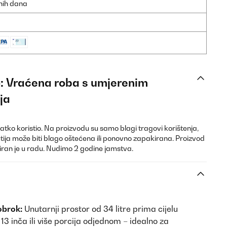
dnih dana
vo: Vraćena roba s umjerenim
ja
kratko koristio. Na proizvodu su samo blagi tragovi korištenja,
tija može biti blago oštećena ili ponovno zapakirana. Proizvod
stiran je u radu. Nudimo 2 godine jamstva.
obrok:
Unutarnji prostor od 34 litre prima cijelu
d 13 inča ili više porcija odjednom – idealno za