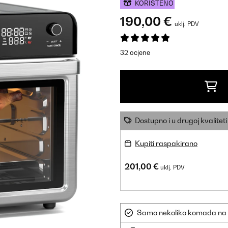
KORIŠTENO
190,00 €
uklj. PDV
32 ocjene
Dostupno i u drugoj kvaliteti
Kupiti raspakirano
201,00 €
uklj. PDV
Samo nekoliko komada na sk