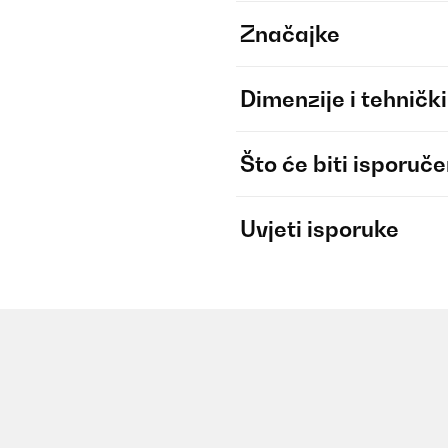
Značajke
Dimenzije i tehnički
Što će biti isporuč
Uvjeti isporuke