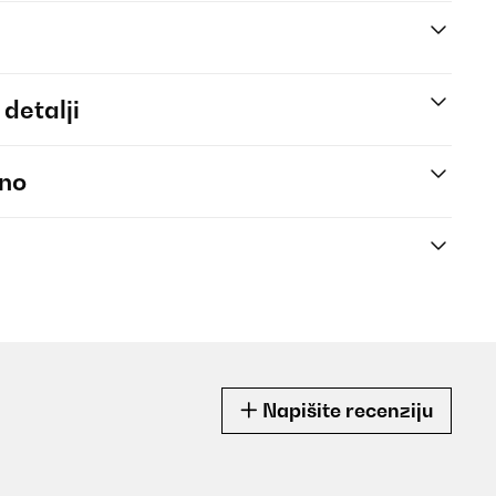
 detalji
eno
Napišite recenziju