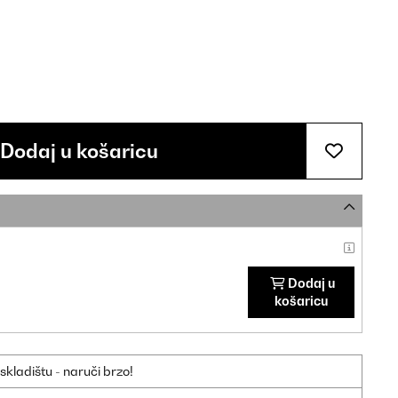
Dodaj u košaricu
Dodaj u
košaricu
ladištu - naruči brzo!