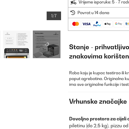
Vrijeme isporuke: 5 - 7 ra
Povrat u 14 dana
1/7
+2
Stanje - prihvatlji
znakovima korišten
Roba koju je kupac testirao ili 
poput ogrebotina. Originalna ku
ima sve originalne funkcije i te
Vrhunske značajke
Dovoljno prostora za cijeli 
piletinu (do 2,5 kg), pizzu o