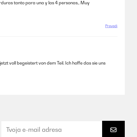
duras tanto para una y las 4 personas,. Muy
Prevedi
tzt voll begeistert von dem Teil. Ich hoffe das sie uns
Prevedi
smerem, van hasonló a családban. A kelesztő program nagy
zésem van, az ajtón a fogantyú műanyag széle elég éles,
d használni. Külön köszönet a futarnak, hogy vigyázott rá,