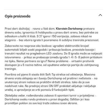
Opis proizvoda
Pravi dart-doživljaj – ravno u Vaš dom.
Klarstein Dartchamp
pretvara
dnevnu sobu, igraonicu ili hobbysobu u pravu dart-arenu, bez potrebe za
odlaskom u kafić ili klub. S 27 igara i 150 varijacija, zabava nikad ne
stagnira – bez obzira igrate li povremeno ili ozbiljno trenirate preciznost.
Zaboravite na rasprave oko bodova: ugrađeni elektronički brojač
automatski bilježi svaki pogodak i prikazuje bodove, preostale bacaje i
trenutni rezultat na preglednom LED-zaslonu. Do 8 igrača može se natjecati
istovremeno – prikaz se prebacuje između igrača 1–4 i 5–8 jednim pritiskom
na tipku. Nema partnera za igru? Nema problema – virtualni protivnik
dostupan je u 5 razina težine, od opuštene večernje partije do zahtjevnog
treninga.
Površina od pjene ili sisala štiti Soft-Tip strelice od oštećenja. Masivna
drvena vrata sklapaju se i čuvaju Dartchamp od prašine i nečistoće – na
unutarnjoj strani nalaze se praktični držači strelica, tako da je sve
nadohvat ruke. Na prednjoj strani ON/OFF prekidač uključuje i isključuje
uređaj, a upravljanje se vrši pomoću 9 funkcijskih tipki.
Obiteljska večer, rođendanska zabava ili spontani turnir s prijateljima –
Dartchamp svaku rundu pretvara u pravi događaj. Odličan je i kao
promišljen poklon za sve koji traže zabavu izvan ekrana.