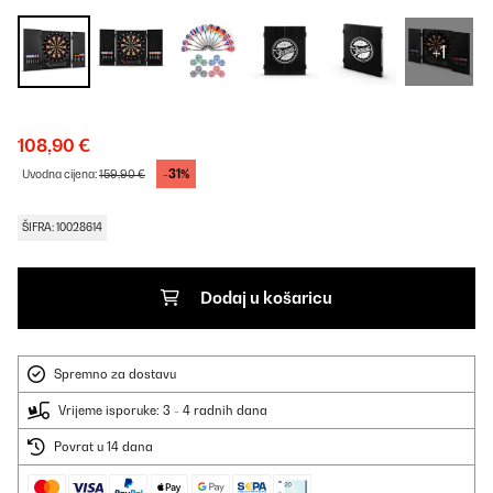
+1
108,90 €
-31%
Uvodna cijena:
159,90 €
ŠIFRA: 10028614
Dodaj u košaricu
Spremno za dostavu
Vrijeme isporuke: 3 - 4 radnih dana
Povrat u 14 dana