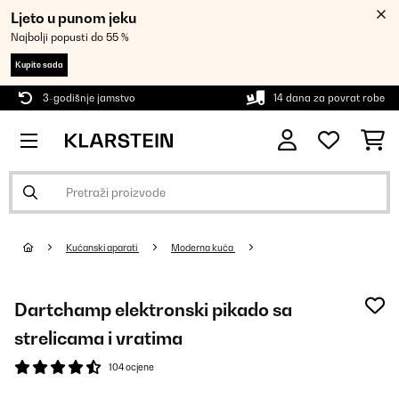
Ljeto u punom jeku
Najbolji popusti do 55 %
Kupite sada
3-godišnje jamstvo
14 dana za povrat robe
Kućanski aparati
Moderna kuća
Dartchamp elektronski pikado sa
strelicama i vratima
104 ocjene