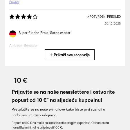
Prevedi
POTVRĐENI PREGLED
20/12/2025
Super für den Preis. Gerne wieder
Amazon-Benutzer
Prikaži sve recenzije
Prevedi
POTVRĐENI PREGLED
30/06/2025
-10 €
Super genau das was wir wollten
Prijavite se na naše newslettere i ostvarite
Amazon-Benutzer
popust od 10 €* na sljedeću kupovinu!
Prevedi
Pretplatite se na naše e-mailove kako biste prvi saznali o
nadolazećim rasprodajama.
POTVRĐENI PREGLED
Popust od 10 € ne može se kombinirati s drugim kuponima. Odnosi se na
narudžbu minimalne vrijednosti 100 €.
09/04/2025