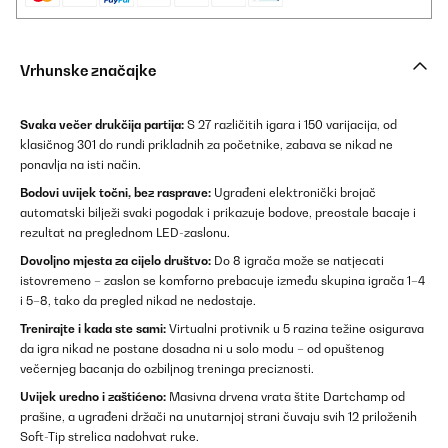
Vrhunske značajke
Svaka večer drukčija partija:
S 27 različitih igara i 150 varijacija, od
klasičnog 301 do rundi prikladnih za početnike, zabava se nikad ne
ponavlja na isti način.
Bodovi uvijek točni, bez rasprave:
Ugrađeni elektronički brojač
automatski bilježi svaki pogodak i prikazuje bodove, preostale bacaje i
rezultat na preglednom LED-zaslonu.
Dovoljno mjesta za cijelo društvo:
Do 8 igrača može se natjecati
istovremeno – zaslon se komforno prebacuje između skupina igrača 1–4
i 5–8, tako da pregled nikad ne nedostaje.
Trenirajte i kada ste sami:
Virtualni protivnik u 5 razina težine osigurava
da igra nikad ne postane dosadna ni u solo modu – od opuštenog
večernjeg bacanja do ozbiljnog treninga preciznosti.
Uvijek uredno i zaštićeno:
Masivna drvena vrata štite Dartchamp od
prašine, a ugrađeni držači na unutarnjoj strani čuvaju svih 12 priloženih
Soft-Tip strelica nadohvat ruke.