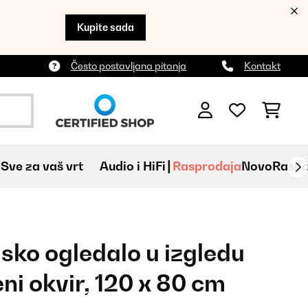
Kupite sada
Često postavljana pitanja
Kontakt
Sve za vaš vrt
Audio i HiFi
Rasprodaja
Novo
Raspa
sko ogledalo u izgledu
ni okvir, 120 x 80 cm