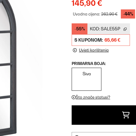
145,90 €
-44%
Uvodna cijena:
262,90 €
-55%
KOD:
SALE55P
S KUPONOM:
65,66 €
Uvjeti korištenja
PRIMARNA BOJA:
Siva
Što znače statusi?