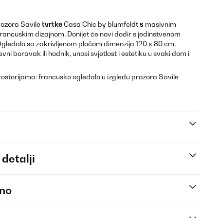
rozora Savile
tvrtke
Casa Chic by blumfeldt
s
masivnim
francuskim dizajnom. Donijet će novi dodir s jedinstvenom
Ogledalo sa zakrivljenom pločom dimenzija 120 x 80 cm,
vni boravak ili hodnik, unosi svjetlost i estetiku u svaki dom i
ostorijama: francusko ogledalo u izgledu prozora Savile
 detalji
eno