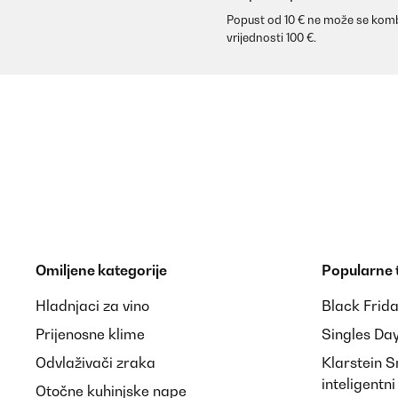
Popust od 10 € ne može se komb
vrijednosti 100 €.
Omiljene kategorije
Popularne
Hladnjaci za vino
Black Frid
Prijenosne klime
Singles Da
Odvlaživači zraka
Klarstein 
inteligentn
Otočne kuhinjske nape