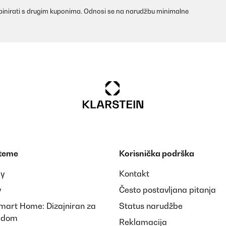
inirati s drugim kuponima. Odnosi se na narudžbu minimalne
 teme
Korisnička podrška
ay
Kontakt
y
Često postavljana pitanja
Smart Home: Dizajniran za
Status narudžbe
i dom
Reklamacija