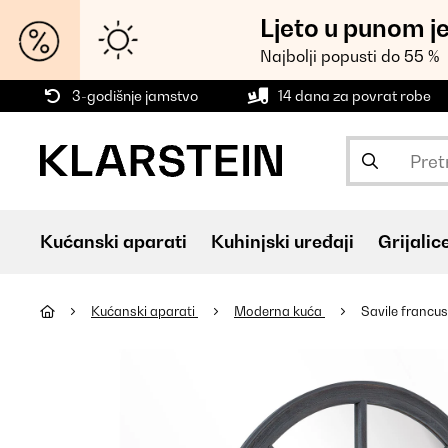
Ljeto u punom j
Najbolji popusti do 55 %
3-godišnje jamstvo
14 dana za povrat robe
Kućanski aparati
Kuhinjski uređaji
Grijalic
Kućanski aparati
Moderna kuća
Savile francus