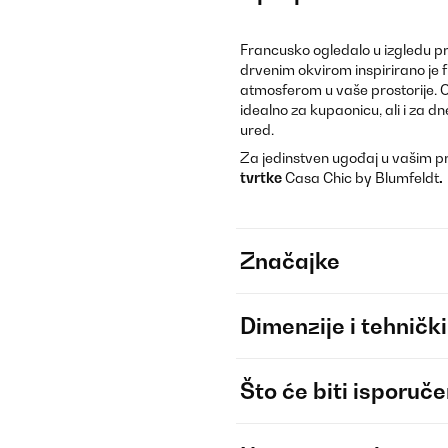
Francusko ogledalo u izgledu p
drvenim okvirom inspirirano je 
atmosferom u vaše prostorije. 
idealno za kupaonicu, ali i za dne
ured.
Za jedinstven ugođaj u vašim pr
tvrtke
Casa Chic by Blumfeldt
.
Značajke
Dimenzije i tehnički
Što će biti isporuč