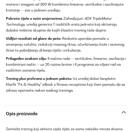
motora i snagom od 300 W kombinira linearno, vertikalno i oscilirajuće
kretanje — sve u jednom uređaju.
Pokreće tijelo u svim smjerovima:
Zahvaljujući
4DX TripleMotor
Technology
, uređaj generira 7 različitih vrsta pokreta koji aktiviraju
duboke mišićne skupine do kojih klasični trening teže dopire.
Vidljivi rezultati od glave do pete:
Redovita uporaba pomaže u
smanjenju celulita, redukciji masnog tkiva, učvršćivanju kože i vezivnog
tkiva te poboljšanju držanja tijela i cirkulacije.
Prilagođen svakom cilju:
4 načina rada — vertikalno, linearno, oscilacija i
kombinirani način — uz 20 razina brzine i 4 programa za ciljani rad na
različitim zonama tijela.
Trening plus prehrana u jednom paketu:
Uz uređaj dolazi besplatni
Klarfit "Fit & Healthy" eBook s fitness receptima koji Vam pomažu da se
zdravo oporavite nakon svakog treninga.
Opis proizvoda
Zamislite trening koji aktivira cijelo tijelo za samo nekoliko minuta dnevno