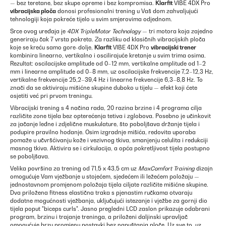
— bez teretane, bez skupe opreme i bez kompromisa.
Klarfit
VIBE 4DX Pro
vibracijska ploča
donosi profesionalni trening u Vaš dom zahvaljujući
tehnologiji koja pokreće tijelo u svim smjerovima odjednom.
Srce ovog uređaja je
4DX TripleMotor Technology
— tri motora koja zajedno
generiraju čak 7 vrsta pokreta. Za razliku od klasičnih vibracijskih ploča
koje se kreću samo gore-dolje,
Klarfit
VIBE 4DX Pro
vibracijski trener
kombinira linearno, vertikalno i oscilirajuće kretanje u svim trima osima.
Rezultat: oscilacijske amplitude od 0–12 mm, vertikalne amplitude od 1–2
mm i linearne amplitude od 0–8 mm, uz oscilacijske frekvencije 7,2–12,3 Hz,
vertikalne frekvencije 25,2–39,4 Hz i linearne frekvencije 6,3–8,8 Hz. To
znači da se aktiviraju mišićne skupine duboko u tijelu — efekt koji ćete
osjetiti već pri prvom treningu.
Vibracijski trening s 4 načina rada, 20 razina brzine i 4 programa cilja
različite zone tijela bez opterećenja tetiva i zglobova. Posebno je učinkovit
za jačanje leđne i zdjelične muskulature, što poboljšava držanje tijela i
podupire pravilno hodanje. Osim izgradnje mišića, redovita uporaba
pomaže u učvršćivanju kože i vezivnog tkiva, smanjenju celulita i redukciji
masnog tkiva. Aktivira se i cirkulacija, a opća pokretljivost tijela postupno
se poboljšava.
Velika površina za trening od 71,5 x 43,5 cm uz
MaxComfort Training
dizajn
omogućuje Vam vježbanje u stojećem, sjedećem ili ležećem položaju —
jednostavnom promjenom položaja tijela ciljate različite mišićne skupine.
Dva priložena fitness elastična traka s pjenastim ručkama otvaraju
dodatne mogućnosti vježbanja, uključujući istezanje i vježbe za gornji dio
tijela poput "biceps curls". Jasno pregledni LCD zaslon prikazuje odabrani
program, brzinu i trajanje treninga, a priloženi daljinski upravljač
omogućuje brzu promjenu postavki bez napuštanja ploče. Uz sve to, uz