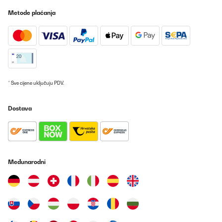
mon achat conforme à ses descriptions. Nous n'avons pas
Metode plaćanja
encore essayé l'application mais ça ne serait tarder.
Utilisateur d'Amazon
Prevedi
POTVRĐENI PREGLED
03/09/2023
* Sve cijene uključuju PDV.
Simple d'utilisation, pas compliqué à utiliser, je suis satisfaite de
mon achat conforme à ses descriptions. Nous n'avons pas
Dostava
encore essayé l'application mais ça ne serait tarder.
Utilisateur d'Amazon
Prevedi
Međunarodni
POTVRĐENI PREGLED
03/09/2023
Simple d'utilisation, pas compliqué à utiliser, je suis satisfaite de
mon achat conforme à ses descriptions. Nous n'avons pas
encore essayé l'application mais ça ne serait tarder.