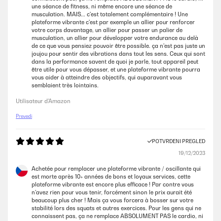
une séance de fitness, ni même encore une séance de
musculation. MAIS... c'est totalement complémentaire ! Une
plateforme vibrante c'est par exemple un allier pour renforcer
votre corps davantage, un allier pour passer un palier de
musculation, un allier pour développer votre endurance au delà
de ce que vous pensiez pouvoir être possible. ça n'est pas juste un
joujou pour sentir des vibrations dans tout les sens. Ceux qui sont
dans la performance savent de quoi je parle, tout appareil peut
être utile pour vous dépasser, et une plateforme vibrante pourra
vous aider à atteindre des objectifs, qui auparavant vous
semblaient très lointains.
Utilisateur d'Amazon
Prevedi
POTVRĐENI PREGLED
19/12/2023
Achetée pour remplacer une plateforme vibrante / oscillante qui
est morte après 10+ années de bons et loyaux services, cette
plateforme vibrante est encore plus efficace ! Par contre vous
n'avez rien pour vous tenir, forcément sinon le prix aurait été
beaucoup plus cher ! Mais ça vous forcera à bosser sur votre
stabilité lors des squats et autres exercices. Pour les gens qui ne
connaissent pas, ça ne remplace ABSOLUMENT PAS le cardio, ni