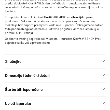
uređaj dobivate i Klarfit "Fit & Healthy" eBook — besplatnu zbirku fitness
recepata koji Vam pomažu da se na pravi način napunite energijom nakon
treninga.
Kompaktna konstrukcija čini
Klarfit
VIBE 4DX Pro
vibracijsku ploču
prikladnom čak i za manje stanove — a zahvaljujući kotačiću na dnu,
možete je bez napora premjestiti kada nije u uporabi. Četiri gumene nožice
štite podnu oblogu od oštećenja i aktivno prigušuju vibracije, smanjujući
pritom i buku uređaja.
Odaberite trening koji radi dok Vi stojite — naručite
Klarfit
VIBE 4DX Pro i
osjetite razliku već u prvom tjednu.
Značajke
Dimenzije i tehnički detalji
Što će biti isporučeno
Uvjeti isporuke