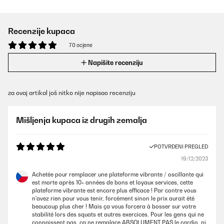
Recenzije kupaca
70 ocjene
Napišite recenziju
za ovaj artikal još nitko nije napisao recenziju
Mišljenja kupaca iz drugih zemalja
POTVRĐENI PREGLED
19/12/2023
Achetée pour remplacer une plateforme vibrante / oscillante qui
est morte après 10+ années de bons et loyaux services, cette
plateforme vibrante est encore plus efficace ! Par contre vous
n'avez rien pour vous tenir, forcément sinon le prix aurait été
beaucoup plus cher ! Mais ça vous forcera à bosser sur votre
stabilité lors des squats et autres exercices. Pour les gens qui ne
connaissent pas, ça ne remplace ABSOLUMENT PAS le cardio, ni