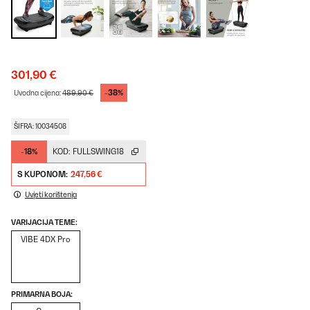
301,90 €
-38%
Uvodna cijena:
489,90 €
ŠIFRA: 10034508
-18%
KOD:
FULLSWING18
S KUPONOM:
247,56 €
Uvjeti korištenja
VARIJACIJA TEME:
VIBE 4DX Pro
PRIMARNA BOJA: