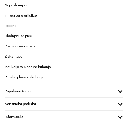
pouch. With all the vibration, it put me in shape in 3 weeks that
Nape dimnjaci
has never happened before. Not just mommy pouch, it helps a lot
with the glutes and I feel much more flexible :) strongly suggested
Infracrvene grijalice
Amazon user
Ledomati
Prevedi
Hladnjaci za piće
POTVRĐENI PREGLED
Rashlađivači zraka
20/09/2023
Zidne nape
I tried everything for years now, diet, 3 times a week sport,
specific fat-burning devices, nothing helped with my mommy
Indukcijske ploče za kuhanje
pouch. With all the vibration, it put me in shape in 3 weeks that
has never happened before. Not just mommy pouch, it helps a lot
Plinske ploče za kuhanje
with the glutes and I feel much more flexible :) strongly suggested
Amazon-Benutzer
Popularne teme
Prevedi
Korisnička podrška
POTVRĐENI PREGLED
Informacije
03/09/2023
Simple d'utilisation, pas compliqué à utiliser, je suis satisfaite de