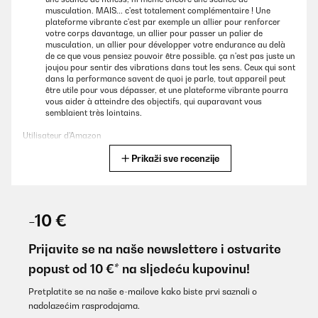
musculation. MAIS... c'est totalement complémentaire ! Une
plateforme vibrante c'est par exemple un allier pour renforcer
votre corps davantage, un allier pour passer un palier de
musculation, un allier pour développer votre endurance au delà
de ce que vous pensiez pouvoir être possible. ça n'est pas juste un
joujou pour sentir des vibrations dans tout les sens. Ceux qui sont
dans la performance savent de quoi je parle, tout appareil peut
être utile pour vous dépasser, et une plateforme vibrante pourra
vous aider à atteindre des objectifs, qui auparavant vous
semblaient très lointains.
Utilisateur d'Amazon
Prikaži sve recenzije
Prevedi
POTVRĐENI PREGLED
02/11/2023
-10 €
Réception rapide Vraiment pas déçue
Prijavite se na naše newslettere i ostvarite
Utilisateur d'Amazon
popust od 10 €* na sljedeću kupovinu!
Prevedi
Pretplatite se na naše e-mailove kako biste prvi saznali o
nadolazećim rasprodajama.