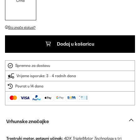
Crna
Što znače statusi?
Dodaj u košaricu
Spremno za dostavu
Vrijeme isporuke: 3 - 4 radnih dana
Povrat u 14 dana
Vrhunske značajke
Trostruki motor, potpuni učinak:
4DX TripleMotor Technology
s tri