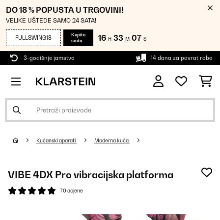
DO 18 % POPUSTA U TRGOVINI!
VELIKE UŠTEDE SAMO 24 SATA!
Kupite
16
33
07
FULLSWING18
H
M
S
sada
3-godišnje jamstvo
14 dana za povrat robe
Kućanski aparati
Moderna kuća
VIBE 4DX Pro vibracijska platforma
70 ocjene