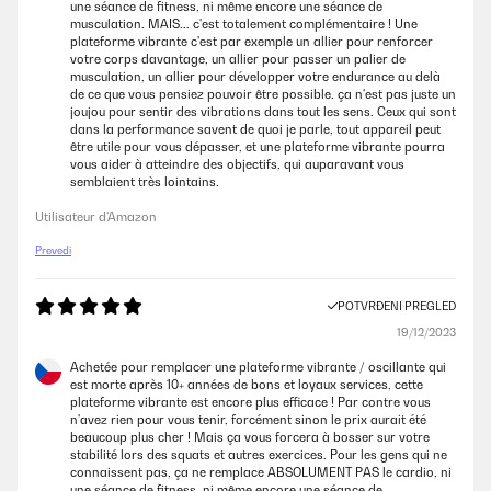
une séance de fitness, ni même encore une séance de
musculation. MAIS... c'est totalement complémentaire ! Une
plateforme vibrante c'est par exemple un allier pour renforcer
votre corps davantage, un allier pour passer un palier de
musculation, un allier pour développer votre endurance au delà
de ce que vous pensiez pouvoir être possible. ça n'est pas juste un
joujou pour sentir des vibrations dans tout les sens. Ceux qui sont
dans la performance savent de quoi je parle, tout appareil peut
être utile pour vous dépasser, et une plateforme vibrante pourra
vous aider à atteindre des objectifs, qui auparavant vous
semblaient très lointains.
Utilisateur d'Amazon
Prevedi
POTVRĐENI PREGLED
19/12/2023
Achetée pour remplacer une plateforme vibrante / oscillante qui
est morte après 10+ années de bons et loyaux services, cette
plateforme vibrante est encore plus efficace ! Par contre vous
n'avez rien pour vous tenir, forcément sinon le prix aurait été
beaucoup plus cher ! Mais ça vous forcera à bosser sur votre
stabilité lors des squats et autres exercices. Pour les gens qui ne
connaissent pas, ça ne remplace ABSOLUMENT PAS le cardio, ni
une séance de fitness, ni même encore une séance de