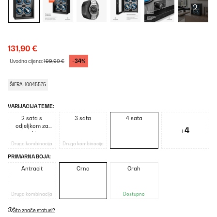
+2
131,90 €
-34%
Uvodna cijena:
199,90 €
ŠIFRA: 10045575
VARIJACIJA TEME:
2 sata s
3 sata
4 sata
odjeljkom za
+4
nakit
Druga kombinacija
Druga kombinacija
PRIMARNA BOJA:
Antracit
Crna
Orah
Druga kombinacija
Dostupno
Što znače statusi?