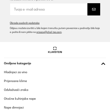
03/01/2026
Perfect
Obrada osobnih podataka
Amazon user
Odjavu možete izvršiti u bilo kojem trenutku putem poveznice u podnožju bilo koje
Prevedi
e-pošte ili nam pišite na
privacy@chal-tec.com
.
POTVRĐENI PREGLED
11/07/2025
Der Klarstein Uhrenbeweger überzeugt mich rundum. Optisch
macht er mit der holzoptik Oberfläche, der Acryl‑Tür und der
Omiljene kategorije
dezenten blauen LED‑Beleuchtung richtig was her. Ideal, um seine
Automatikuhren auch stilvoll zu präsentieren.Er läuft sehr leise,
Hladnjaci za vino
die 4 verschiedenen TPD‑Einstellungen (Umdrehungen pro Tag)
sind praktisch, um ihn auf unterschiedliche Werke einzustellen.
Prijenosne klime
Die Uhren sitzen sicher in den Haltern und werden gleichmäßig
bewegt. Auch die Tür schließt sauber und schützt vor Staub. Ich
werde auch noch einen zweiten Kaufen, sobald ich eine weitere
Odvlaživači zraka
Automatikuhr kaufe. Dazu kommt dass er auch super in ein kallax
Fach passt.Fazit: Wer einen zuverlässigen und optisch
Otočne kuhinjske nape
ansprechenden Watch Winder für mehrere Uhren sucht, ist hier
richtig. Sieht gut aus, arbeitet leise und macht genau, was er soll.
Nape dimnjaci
Absolute Empfehlung.