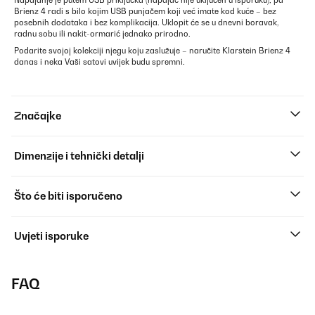
Napajanje je putem USB priključka (napajač nije uključen u isporuku), pa
Brienz 4 radi s bilo kojim USB punjačem koji već imate kod kuće – bez
posebnih dodataka i bez komplikacija. Uklopit će se u dnevni boravak,
radnu sobu ili nakit-ormarić jednako prirodno.
Podarite svojoj kolekciji njegu koju zaslužuje – naručite Klarstein Brienz 4
danas i neka Vaši satovi uvijek budu spremni.
Značajke
Dimenzije i tehnički detalji
Što će biti isporučeno
Uvjeti isporuke
FAQ