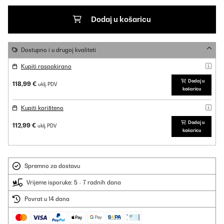
Dodaj u košaricu
Dostupno i u drugoj kvaliteti
Kupiti raspakirano
Dodaj u
118,99 €
uklj. PDV
košaricu
Kupiti korišteno
Dodaj u
112,99 €
uklj. PDV
košaricu
Spremno za dostavu
Vrijeme isporuke: 5 - 7 radnih dana
Povrat u 14 dana