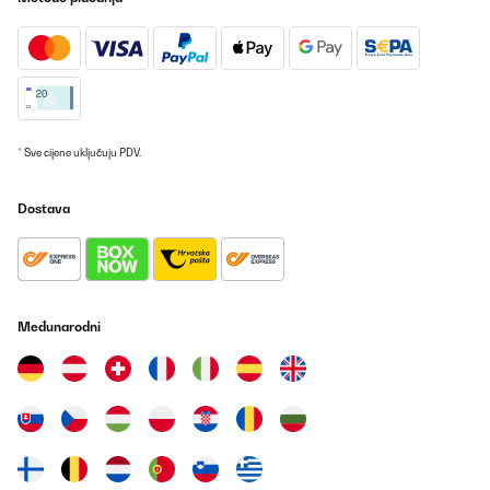
POTVRĐENI PREGLED
08/07/2025
Wirklich guter Hingucker für teure Uhren. Nahezu geräuschlos,
hält Uhren 24h einsatzbereit.
Amazon-Benutzer
* Sve cijene uključuju PDV.
Prevedi
Dostava
POTVRĐENI PREGLED
25/06/2025
Tolles Produkt
Međunarodni
Amazon-Benutzer
Prevedi
POTVRĐENI PREGLED
24/06/2025