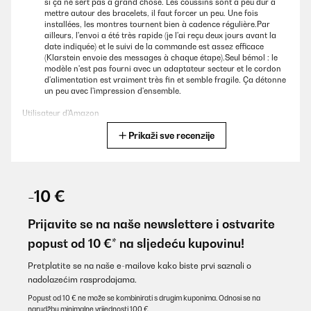
si ça ne sert pas à grand chose. Les coussins sont à peu dur à
mettre autour des bracelets, il faut forcer un peu. Une fois
installées, les montres tournent bien à cadence régulière.Par
ailleurs, l'envoi a été très rapide (je l'ai reçu deux jours avant la
date indiquée) et le suivi de la commande est assez efficace
(Klarstein envoie des messages à chaque étape).Seul bémol : le
modèle n'est pas fourni avec un adaptateur secteur et le cordon
d'alimentation est vraiment très fin et semble fragile. Ça détonne
un peu avec l'impression d'ensemble.
Utilisateur d'Amazon
Prikaži sve recenzije
Prevedi
POTVRĐENI PREGLED
10/01/2026
-10 €
Bin soweit zufrieden mit der Box. Etwas das mir nicht gefällt ist
das am für Strom ein USB A Adapter benötigt. Da sollte man mit
Prijavite se na naše newslettere i ostvarite
der Zeit gehen.
popust od 10 €* na sljedeću kupovinu!
Amazon-Benutzer
Pretplatite se na naše e-mailove kako biste prvi saznali o
Prevedi
nadolazećim rasprodajama.
Popust od 10 € ne može se kombinirati s drugim kuponima. Odnosi se na
narudžbu minimalne vrijednosti 100 €.
POTVRĐENI PREGLED