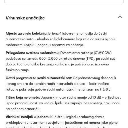
Vrhunske značajke
Mjesta za cijelu kolekciju:
Brienz 4 istovremeno navija do četiri
automatska sata – idealno za kolekcionare koji žele da su svi njihovi
mehanizmi uvijek u pogonu i spremni za nošenje.
Prilagođeno svakom mehanizmu:
Dvosmjerna rotacija (CW/CCW)
podešava se između 650 i 2.650 okretaja dnevno (TPD), pa svaki sat
dobiva točno onoliko kretanja koliko mu je potrebno za ispravno
funkcioniranje.
Četiri programa za svaki automatski sat:
Od jednostavnog desnog ili
lijevog smjera do kombiniranih intervalnih ciklusa – četiri načina
rotacije pokrivaju gotovo svaki automatski mehanizam na tržištu.
Tišina koja ne ometa:
Japanski motor radi s manje od 10 dB – vrijednost
ispod praga čujnosti za većinu ljudi. Bez zujanja, bez smetnji, čak i noću
na noćnom ormariću.
Vitrinka i navijač u jednom:
Kućište u izgledu orahovog drva s
preklopivom unutarnjom rasvjetom i jastučićem od memorijske pjene