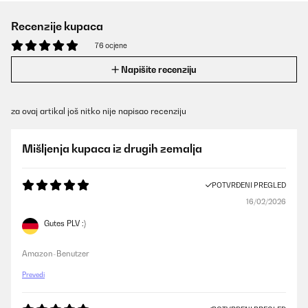
Recenzije kupaca
76 ocjene
Napišite recenziju
za ovaj artikal još nitko nije napisao recenziju
Mišljenja kupaca iz drugih zemalja
POTVRĐENI PREGLED
16/02/2026
Gutes PLV :)
Amazon-Benutzer
Prevedi