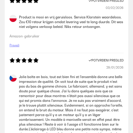
POTVRĐENI PREGLED
03/02/2026
Product is mooi en vrij geruisloos. Service Klarstein waardeloos.
Zou €10 retour krijgen omdat levering veel te lang duurde. Dit was
niet volgens verkoop beleid. Niks retour ontvangen.
Amazon-gebruiker
Prevedi
POTVRĐENI PREGLED
29/01/2026
Jolie boîte en bois, tout est bien fini et l'ensemble donne une belle
impression de qualité. On voit tout de suite que le produit n'est
pas du bas de gamme chinois. Le fabricant, allemand, y est sans
doute pour quelque chose. J'ai lu dans quelques avis que ce
remontoir pour deux montres n'était pas aussi silencieux que ce
qui est promis dans l'annonce. Je ne suis pas vraiment d'accord,
je le trouve plutôt silencieux. Evidemment, si on approche l'oreille,
on entend le bruit du moteur. Mais il ne faut pas exagérer, c'est
justement parce qu'il y a un moteur qu'il y a un léger
vombrissement. Un modèle à manivelle serait en effet peut-être
plus silencieux ! Reste à voir à l'usage s'il fonctionne bien sur le
durée.L'éclairage à LED bleu donne une petite note sympa, même