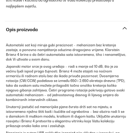
štiti kaiše i kućišta od ogrebotina te Vašu kolekciju predstavlja u
najljepšem svjetlu.
Opis proizvoda
Automatski sat koji miruje gubi preciznost – mehanizam bez kretanja
zastaje, a ponovno namještanje oduzima dragocjeno vrijeme. Klarstein
Brienz 4 brine o do četiri automatska sata istovremeno, tiho i nenametljivo,
dok Vi uživate u svom danu.
Japanski motor srce je ovog uređaja – radi s manje od 10 dB, što je za
većinu ljudi ispod praga čujnosti. Brienz 4 može stajati na noćnom
ormariću ili radnom stolu bez da ikada privuče pozornost. Dvosmjerna
rotacija (CW/CCW) podešava se između 650 i 2.650 okretaja dnevno (TPD),
tako da svakom satu možete prilagoditi točno onoliko kretanja koliko
njegovo gibanje zahtijeva. Četiri programa rotacije pokrivaju gotovo svaki
automatski mehanizam – od jednostavnog desnog ili lijevog smjera do
kombiniranih intervalnih ciklusa.
Unutarnji jastučić od memorijske pjene čvrsto drži sat na mjestu, a
istovremeno nježno štiti kaiš i kućište od ogrebotina – bez obzira radi li se
o damskom ili muškom modelu, kratkom ili dugom kaišu. Uključite unutarnju
rasvjetu i Brienz 4 pretvorite u elegantnu vitrinku koja Vašu kolekciju
prikazuje onako kako ona i zaslužuje.