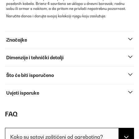
posebnih kabela. Brienz 4 savršeno se uklapa u dnevni boravak, radnu
sobu ili ormar s nakitom, a da pritom ne privlači nepotrebnu pozornost.
Naručite danas i darujte svojoj kolekciji njegu koju zaslužuje.
Značajke
Dimenzije i tehnički detalji
Što će biti isporučeno
Uvjeti isporuke
FAQ
Kako su satovi zaštićeni od ogrebotina?