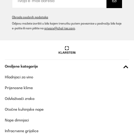
Perfect
Obrada osobnih podataka
Amazon user
Odjavu možete izvršiti u bilo kojem trenutku putem poveznice u podnožju bilo koje
Prevedi
e-pošte ili nam pišite na
privacy@chal-tec.com
.
POTVRĐENI PREGLED
11/07/2025
Der Klarstein Uhrenbeweger überzeugt mich rundum. Optisch
macht er mit der holzoptik Oberfläche, der Acryl‑Tür und der
Omiljene kategorije
dezenten blauen LED‑Beleuchtung richtig was her. Ideal, um seine
Automatikuhren auch stilvoll zu präsentieren.Er läuft sehr leise,
Hladnjaci za vino
die 4 verschiedenen TPD‑Einstellungen (Umdrehungen pro Tag)
sind praktisch, um ihn auf unterschiedliche Werke einzustellen.
Prijenosne klime
Die Uhren sitzen sicher in den Haltern und werden gleichmäßig
bewegt. Auch die Tür schließt sauber und schützt vor Staub. Ich
werde auch noch einen zweiten Kaufen, sobald ich eine weitere
Odvlaživači zraka
Automatikuhr kaufe. Dazu kommt dass er auch super in ein kallax
Fach passt.Fazit: Wer einen zuverlässigen und optisch
Otočne kuhinjske nape
ansprechenden Watch Winder für mehrere Uhren sucht, ist hier
richtig. Sieht gut aus, arbeitet leise und macht genau, was er soll.
Nape dimnjaci
Absolute Empfehlung.
Infracrvene grijalice
Amazon-Benutzer