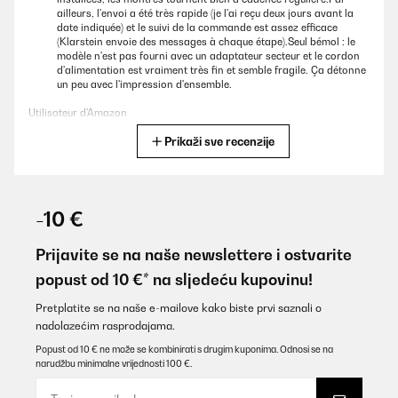
ailleurs, l'envoi a été très rapide (je l'ai reçu deux jours avant la
date indiquée) et le suivi de la commande est assez efficace
(Klarstein envoie des messages à chaque étape).Seul bémol : le
modèle n'est pas fourni avec un adaptateur secteur et le cordon
d'alimentation est vraiment très fin et semble fragile. Ça détonne
un peu avec l'impression d'ensemble.
Utilisateur d'Amazon
Prikaži sve recenzije
Prevedi
POTVRĐENI PREGLED
10/01/2026
-10 €
Bin soweit zufrieden mit der Box. Etwas das mir nicht gefällt ist
das am für Strom ein USB A Adapter benötigt. Da sollte man mit
Prijavite se na naše newslettere i ostvarite
der Zeit gehen.
popust od 10 €* na sljedeću kupovinu!
Amazon-Benutzer
Pretplatite se na naše e-mailove kako biste prvi saznali o
Prevedi
nadolazećim rasprodajama.
Popust od 10 € ne može se kombinirati s drugim kuponima. Odnosi se na
narudžbu minimalne vrijednosti 100 €.
POTVRĐENI PREGLED
03/01/2026