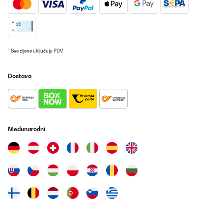
POTVRĐENI PREGLED
08/07/2025
Wirklich guter Hingucker für teure Uhren. Nahezu geräuschlos,
hält Uhren 24h einsatzbereit.
Amazon-Benutzer
* Sve cijene uključuju PDV.
Prevedi
Dostava
POTVRĐENI PREGLED
25/06/2025
Tolles Produkt
Međunarodni
Amazon-Benutzer
Prevedi
POTVRĐENI PREGLED
24/06/2025
C’est comme sur les photos de présentation. L’alimentation, je
trouve un légère au niveau du choix de diamètre de câble.