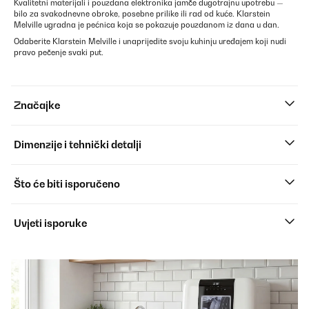
Kvalitetni materijali i pouzdana elektronika jamče dugotrajnu upotrebu —
bilo za svakodnevne obroke, posebne prilike ili rad od kuće. Klarstein
Melville ugradna je pećnica koja se pokazuje pouzdanom iz dana u dan.
Odaberite Klarstein Melville i unaprijedite svoju kuhinju uređajem koji nudi
pravo pečenje svaki put.
Značajke
Dimenzije i tehnički detalji
Što će biti isporučeno
Uvjeti isporuke