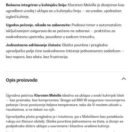
Bešavno integriran u kuhinjsku liniju:
Klarstein Melville je dizajniran kao
ugradbeni uređaj i uklapa se u kuhinjsku liniju — za uredan, ujednačen
izgled kuhinje.
Ugodno pečenje, nikada ne zaboravite:
Podesivi timer s automatskim
isključivanjem osigurava da se pečeno ne zaboravi — praktično za
svakodnevnu upotrebu, pouzdano u svakom trenutku.
Jednostavno održavanje čistoće:
Glatke površine i pregledno
upravljačko polje čine svakodnevno čišćenje jednostavnim zadatkom —
bez napora, bez alata, bez frustracija.
Opis proizvoda
Ugradna pećnica
Klarstein Melville
idealno se uklapa u svaki kuhinjski blok
— bez preinaka, bez kompromisa. Snaga od 860 W osigurava ravnomjerno
pečenje i brzo postizanje željene temperature, tako da Vi možete uživati u
rezultatima, a ne čekati na njih.
Upravljačka ploča pregledna je i intuitivna, pa s Melvilleom bez poteškoća
rukuju svi članovi obitelji. Glatke površine jednostavno se čiste, a dizajn se
podjednako dobro uklapa u suvremene i klasično uređene kuhinje.