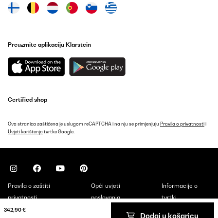
Preuzmite aplikaciju Klarstein
Certified shop
Ova stranica zaštićena je uslugom reCAPTCHA i na nju se primjenjuju
Pravila o privatnosti
i
Uvjeti korištenja
tvrtke Google.
Pravila o zaštiti
Opći uvjeti
Informacije o
privatnosti
poslovanja
tvrtki
342,90 €
Dodaj u košaricu
Copyright © 2026 Klarstein. All rights reserved