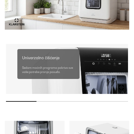
Univerzalno čišćenje
Sedam moćnih programa pokriva sve
vaše potrebe pranja posuđa.