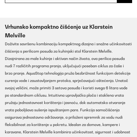
Vrhunsko kompaktno čišćenje uz Klarstein
Melville
Doživite savršenu kombinaciju kompaktnog dizajna i snažne učinkovitosti
čišćenja s perilicom posuđa za kuhinjski stol Klarstein Melville.
Dizajnirana za male kuhinje i aktivan način života, ova perilica posuđa
nudi 7 različitih programa pranja, uključujući poseban ciklus za čaše i
brzo pranje. AquaStop tehnologija pruža bezbrižnost funkcijom detekcije
curenja vode i zaustavljanjem protoka, sprječavajući oštećenja. Unatoč
svojoj veličini, može primiti 3 setova posuđa i koristi svega 6 litara vode
po standardnom ciklusu. Intuitivna upravljačka ploča i staklena vrata
pružaju jednostavnost korištenja i jasnoću, dok automatsko otvaranje
vrata poboljšava sušenje ispuštanjem pare. Funkcija samočišćenja
osigurava jednostavno održavanje, a priloženi spremnik za vodu nudi
fleksibilnost za korištenje u pokretu. Idealan za domove, kampere i
karavane, Klarstein Melville kombinira učinkovitost, sigurnost i udobnost