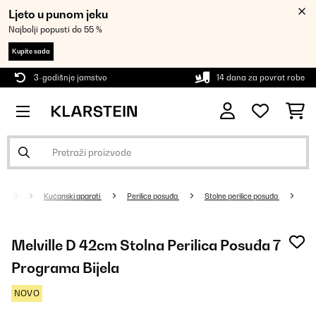
Ljeto u punom jeku
Najbolji popusti do 55 %
Kupite sada
3-godišnje jamstvo
14 dana za povrat robe
Kućanski aparati
Perilice posuđa
Stolne perilice posuđa
Melville D 42cm Stolna Perilica Posuđa 7
Programa Bijela
NOVO