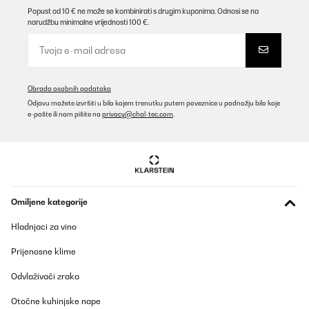
Popust od 10 € ne može se kombinirati s drugim kuponima. Odnosi se na
narudžbu minimalne vrijednosti 100 €.
Obrada osobnih podataka
Odjavu možete izvršiti u bilo kojem trenutku putem poveznice u podnožju bilo koje
e-pošte ili nam pišite na
privacy@chal-tec.com
.
Omiljene kategorije
Hladnjaci za vino
Prijenosne klime
Odvlaživači zraka
Otočne kuhinjske nape