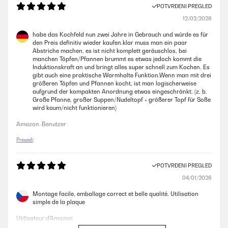
POTVRĐENI PREGLED
12/02/2026
habe das Kochfeld nun zwei Jahre in Gebrauch und würde es für
den Preis definitiv wieder kaufen.klar muss man ein paar
Abstriche machen, es ist nicht komplett geräuschlos, bei
manchen Töpfen/Pfannen brummt es etwas jedoch kommt die
Induktionskraft an und bringt alles super schnell zum Kochen. Es
gibt auch eine praktische Warmhalte Funktion.Wenn man mit drei
größeren Töpfen und Pfannen kocht, ist man logischerweise
aufgrund der kompakten Anordnung etwas eingeschränkt. (z. b.
Große Pfanne, großer Suppen/Nudeltopf + größerer Topf für Soße
wird kaum/nicht funktionieren)
Amazon-Benutzer
Prevedi
POTVRĐENI PREGLED
04/01/2026
Montage facile, emballage correct et belle qualité. Utilisation
simple de la plaque
Utilisateur d'Amazon