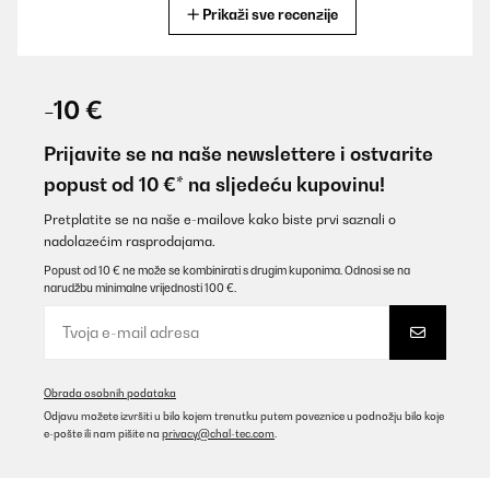
Prikaži sve recenzije
Prevedi
POTVRĐENI PREGLED
29/12/2025
-10 €
doet wat het moet doen....inbouw eenvoudig. hebt natuurlijk een
Perilex stekker nodig en 2x220 volt aansluiting met 2 zekeringen.
Prijavite se na naše newslettere i ostvarite
popust od 10 €* na sljedeću kupovinu!
Amazon-gebruiker
Prevedi
Pretplatite se na naše e-mailove kako biste prvi saznali o
nadolazećim rasprodajama.
Popust od 10 € ne može se kombinirati s drugim kuponima. Odnosi se na
POTVRĐENI PREGLED
narudžbu minimalne vrijednosti 100 €.
23/11/2025
Super Qualität
Amazon-Benutzer
Obrada osobnih podataka
Prevedi
Odjavu možete izvršiti u bilo kojem trenutku putem poveznice u podnožju bilo koje
e-pošte ili nam pišite na
privacy@chal-tec.com
.
POTVRĐENI PREGLED