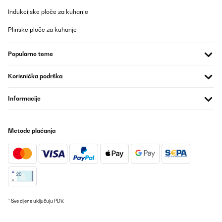
Utente Amazon
Indukcijske ploče za kuhanje
Prevedi
Plinske ploče za kuhanje
POTVRĐENI PREGLED
Popularne teme
01/07/2025
Bin absolut zufrieden mit diesem Produkt. Würde ich immer
Korisnička podrška
wieder kaufen. Ist auf jeden Fall sein Geld wert.
Informacije
Amazon-Benutzer
Prevedi
Metode plaćanja
POTVRĐENI PREGLED
18/06/2025
Bellissimo piano cottura
Utente Amazon
* Sve cijene uključuju PDV.
Prevedi