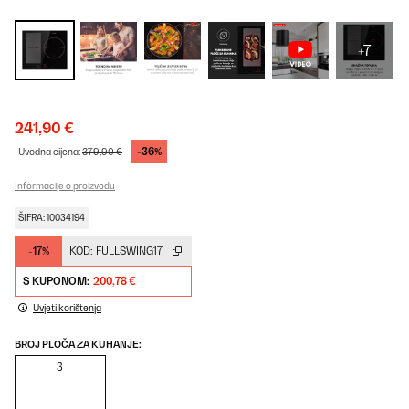
+7
241,90 €
-36%
Uvodna cijena:
379,90 €
Informacije o proizvodu
ŠIFRA: 10034194
-17%
KOD:
FULLSWING17
S KUPONOM:
200,78 €
Uvjeti korištenja
BROJ PLOČA ZA KUHANJE:
3