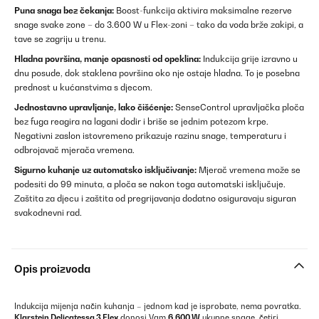
Puna snaga bez čekanja:
Boost-funkcija aktivira maksimalne rezerve
snage svake zone – do 3.600 W u Flex-zoni – tako da voda brže zakipi, a
tave se zagriju u trenu.
Hladna površina, manje opasnosti od opeklina:
Indukcija grije izravno u
dnu posude, dok staklena površina oko nje ostaje hladna. To je posebna
prednost u kućanstvima s djecom.
Jednostavno upravljanje, lako čišćenje:
SenseControl upravljačka ploča
bez fuga reagira na lagani dodir i briše se jednim potezom krpe.
Negativni zaslon istovremeno prikazuje razinu snage, temperaturu i
odbrojavač mjerača vremena.
Sigurno kuhanje uz automatsko isključivanje:
Mjerač vremena može se
podesiti do 99 minuta, a ploča se nakon toga automatski isključuje.
Zaštita za djecu i zaštita od pregrijavanja dodatno osiguravaju siguran
svakodnevni rad.
Opis proizvoda
Indukcija mijenja način kuhanja – jednom kad je isprobate, nema povratka.
Klarstein Delicatessa 3 Flex
donosi Vam
6.600 W
ukupne snage, četiri