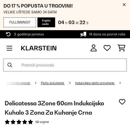
DO 17 % POPUSTA U TRGOVINI!
VELIKE UŠTEDE SAMO 24 SATA!
Kupite
04
03
21
FULLSWING17
H
M
S
sada
3-godišnje jamstvo
14 dana za povrat robe
Kućanski aparati
Ploče za kuhanje
Indukcijske ploče za kuhanje
Delicatessa 3Zone 60cm Indukcijsko
Kuhalo 3 Zona Za Kuhanje Crna
58 ocjene