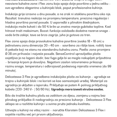
neovisne kuhalne zone i Flex-zonu koja spaja dvije površine u jednu veliku –
sve ugrađeno elegantno u kuhinjski blok, poput profesionalne kuhinje.
Indukcija grije izravno u dnu posude, a ne zrak ni staklenu površinu oko nje.
Rezultat: trenutna reakcija na promjenu temperature, precizna regulacija i
hladna površina pored posude. U usporedbi s plinskim štednjakom,
indukcija može kuhati i do 50 % brže uz znatno manje gubitaka topline. Kad
hitnost traži maksimum, Boost-funkcija oslobađa dodatne rezerve snage –
voda brže zakipi, tava se brzo zagrije, juha je gotova za tren.
Flex-zona spaja dvije pravokutne kuhalne površine (svaka 18 × 18 cm) u
jedinstvenu zonu dimenzija 20 × 40 cm – savršeno za riblje tave, roštilj-tave
ili pekače koji ne stanu na standardnu kuhalnu zonu. Paella-zona promjera
Ø 28 cm prihvaća i najveće posuđe. SenseControl upravljačka ploča
osjetljiva je na lagani dodir, bez fuga gdje bi se mogla nakupljati prljavština
– brisanje krpom je dovoljno. Negativni zaslon istovremeno prikazuje
razinu snage, temperaturu i odbrojavač podesivog mjerača vremena (do 99
minuta).
Delicatessa 3 Flex je ugradbena indukcijska ploča za kuhanje – ugrađuje se
trajno u kuhinjski blok i ne koristi se kao samostojeći uređaj. Materijal za
ugradnju je uključen u isporuku. Priključuje se putem 4-polnog priključnog
kabela (220–240 V~ | 50/60 Hz).
Ugradnju mora izvesti stručna osoba.
Bilo da tražite kuhalnu ploču sa zaštitom za djecu, zamjenu u najmu bez
plinskog priključka ili nadogradnju za precizno kuhanje – Delicatessa 3 Flex
uklapa se u različite kuhinje i u svima pruža jednaku kvalitetu.
Uživajte u kuhinji na višoj razini – naručite Klarstein Delicatessa 3 Flex i
osjetite razliku već pri prvom uključivanju.