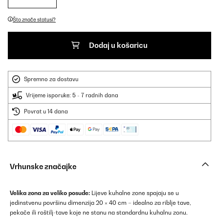
Što znače statusi?
Dodaj u košaricu
Spremno za dostavu
Vrijeme isporuke: 5 - 7 radnih dana
Povrat u 14 dana
Vrhunske značajke
Velika zona za veliko posuđe:
Lijeve kuhalne zone spajaju se u
jedinstvenu površinu dimenzija 20 × 40 cm – idealno za riblje tave,
pekače ili roštilj-tave koje ne stanu na standardnu kuhalnu zonu.