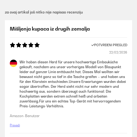
za ovaj artikal još nitko nije napisao recenziju
Mišljenja kupaca iz drugih zemalja
POTVRĐENI PREGLED
22/02/2026
Wir haben diesen Herd für unsere hochwertige Einbauküche
gekauft, nachdem uns unser vorheriges Modell von Blaupunkt
leider auf ganzer Linie enttäuscht hat. Dieses Mal wollten wir
bewusst nicht ganz so tief in die Tasche greifen – und haben uns
für den Klarstein entschieden.Unsere Erwartungen wurden dabei
sogar übertroffen. Der Herd sieht nicht nur sehr modern und
hochwertig aus, sondern überzeugt auch funktional: Die
Kochplatten werden extrem schnell heiß und arbeiten
zuverlässig.Für uns ein echtes Top-Gerät mit hervorragendem
Preis-Leistungs-Verhältnis.
Amazon-Benutzer
Prevedi