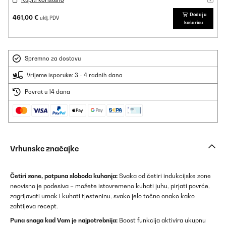
Kupiti korišteno
Dodaj u
461,00 €
uklj. PDV
košaricu
Spremno za dostavu
Vrijeme isporuke: 3 - 4 radnih dana
Povrat u 14 dana
Vrhunske značajke
Četiri zone, potpuna sloboda kuhanja:
Svaka od četiri indukcijske zone
neovisno je podesiva – možete istovremeno kuhati juhu, pirjati povrće,
zagrijavati umak i kuhati tjesteninu, svako jelo točno onako kako
zahtijeva recept.
Puna snaga kad Vam je najpotrebnija:
Boost funkcija aktivira ukupnu