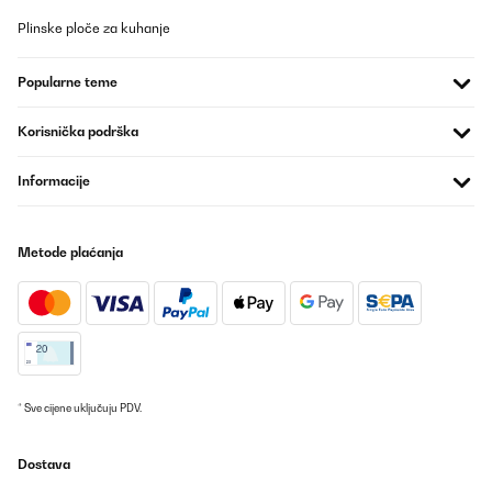
Dos meses con ella, de momento todo genial.
Plinske ploče za kuhanje
Usuario/a de amazon
Popularne teme
Prevedi
Korisnička podrška
POTVRĐENI PREGLED
17/03/2025
Informacije
Sehr sehr zufrieden...sehr schnelle Lieferung und top Preis...sehr
gut verpackt und sehr gute Informationen zum Liefertermin...bin
total begeistert
Metode plaćanja
Amazon-Benutzer
Prevedi
POTVRĐENI PREGLED
24/12/2024
* Sve cijene uključuju PDV.
Tres satisfaite pour le moment. Simple à utiliser.
Dostava
Utilisateur d'Amazon