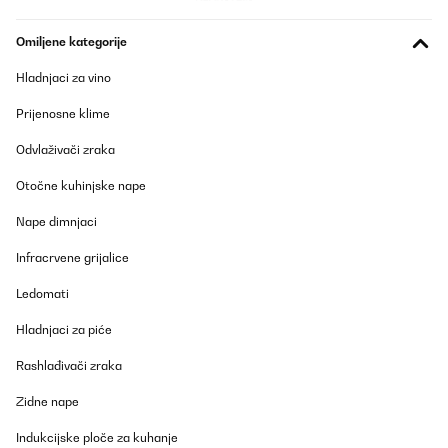
Prevedi
Omiljene kategorije
POTVRĐENI PREGLED
Hladnjaci za vino
04/08/2025
Prijenosne klime
Prodotto molto bello e dal rapporto qualità prezzo eccezionale¡.
Ho comprato in sostituzione di un precedente piano ad induzione
Odvlaživači zraka
di marca molto più famosa e a¡costosa ma questo non ha nulla
da invidiare. Mi sono trovato molto bene anche perché ha molti
Otočne kuhinjske nape
programmi che consentono di impostare diversi temperature.
Molto soddisfatto. Un’ottima rapporto qualità prezzo. L’unico
Nape dimnjaci
difetto che posso trovare (ma volendo essere veramente pignolo)
il piano è molto sensibile quando si impostano le temperature ed
Infracrvene grijalice
i programmi con le dita umide. Tende ad andare in protezione e si
spegne. E’ sufficen¡te asciugarsi i polpastrelli e si reimposta in un
attimo.
Ledomati
Utente Amazon
Hladnjaci za piće
Prevedi
Rashlađivači zraka
Zidne nape
POTVRĐENI PREGLED
04/08/2025
Indukcijske ploče za kuhanje