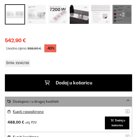
+2
542,90 €
-43%
Uvodna cijena:
959,90 €
ŠIFRA: 10045799
Dodaj u košaricu
Dostupno i u drugoj kvaliteti
Kupiti raspakirano
Dodaj u
488,00 €
uklj. PDV
košaricu