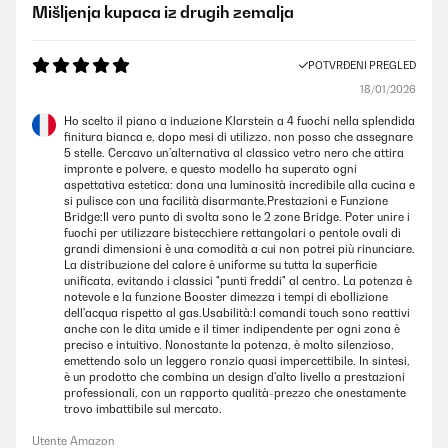
Mišljenja kupaca iz drugih zemalja
POTVRĐENI PREGLED
18/01/2026
Ho scelto il piano a induzione Klarstein a 4 fuochi nella splendida
finitura bianca e, dopo mesi di utilizzo, non posso che assegnare
5 stelle. Cercavo un’alternativa al classico vetro nero che attira
impronte e polvere, e questo modello ha superato ogni
aspettativa estetica: dona una luminosità incredibile alla cucina e
si pulisce con una facilità disarmante.Prestazioni e Funzione
Bridge:Il vero punto di svolta sono le 2 zone Bridge. Poter unire i
fuochi per utilizzare bistecchiere rettangolari o pentole ovali di
grandi dimensioni è una comodità a cui non potrei più rinunciare.
La distribuzione del calore è uniforme su tutta la superficie
unificata, evitando i classici "punti freddi" al centro. La potenza è
notevole e la funzione Booster dimezza i tempi di ebollizione
dell'acqua rispetto al gas.Usabilità:I comandi touch sono reattivi
anche con le dita umide e il timer indipendente per ogni zona è
preciso e intuitivo. Nonostante la potenza, è molto silenzioso,
emettendo solo un leggero ronzio quasi impercettibile. In sintesi,
è un prodotto che combina un design d'alto livello a prestazioni
professionali, con un rapporto qualità-prezzo che onestamente
trovo imbattibile sul mercato.
Utente Amazon