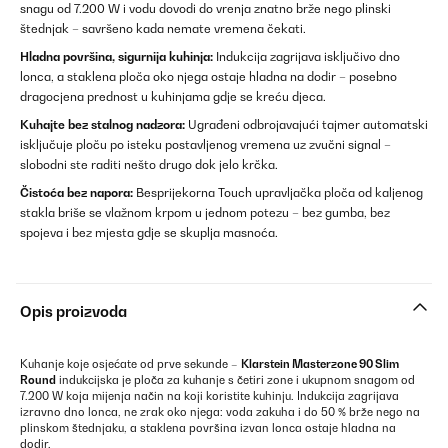
snagu od 7.200 W i vodu dovodi do vrenja znatno brže nego plinski
štednjak – savršeno kada nemate vremena čekati.
Hladna površina, sigurnija kuhinja:
Indukcija zagrijava isključivo dno
lonca, a staklena ploča oko njega ostaje hladna na dodir – posebno
dragocjena prednost u kuhinjama gdje se kreću djeca.
Kuhajte bez stalnog nadzora:
Ugrađeni odbrojavajući tajmer automatski
isključuje ploču po isteku postavljenog vremena uz zvučni signal –
slobodni ste raditi nešto drugo dok jelo krčka.
Čistoća bez napora:
Besprijekorna Touch upravljačka ploča od kaljenog
stakla briše se vlažnom krpom u jednom potezu – bez gumba, bez
spojeva i bez mjesta gdje se skuplja masnoća.
Opis proizvoda
Kuhanje koje osjećate od prve sekunde –
Klarstein Masterzone 90 Slim
Round
indukcijska je ploča za kuhanje s četiri zone i ukupnom snagom od
7.200 W koja mijenja način na koji koristite kuhinju. Indukcija zagrijava
izravno dno lonca, ne zrak oko njega: voda zakuha i do 50 % brže nego na
plinskom štednjaku, a staklena površina izvan lonca ostaje hladna na
dodir.