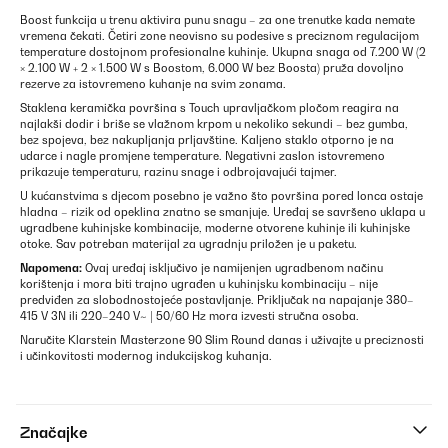
Boost funkcija u trenu aktivira punu snagu – za one trenutke kada nemate
vremena čekati. Četiri zone neovisno su podesive s preciznom regulacijom
temperature dostojnom profesionalne kuhinje. Ukupna snaga od 7.200 W (2
× 2.100 W + 2 × 1.500 W s Boostom, 6.000 W bez Boosta) pruža dovoljno
rezerve za istovremeno kuhanje na svim zonama.
Staklena keramička površina s Touch upravljačkom pločom reagira na
najlakši dodir i briše se vlažnom krpom u nekoliko sekundi – bez gumba,
bez spojeva, bez nakupljanja prljavštine. Kaljeno staklo otporno je na
udarce i nagle promjene temperature. Negativni zaslon istovremeno
prikazuje temperaturu, razinu snage i odbrojavajući tajmer.
U kućanstvima s djecom posebno je važno što površina pored lonca ostaje
hladna – rizik od opeklina znatno se smanjuje. Uređaj se savršeno uklapa u
ugradbene kuhinjske kombinacije, moderne otvorene kuhinje ili kuhinjske
otoke. Sav potreban materijal za ugradnju priložen je u paketu.
Napomena:
Ovaj uređaj isključivo je namijenjen ugradbenom načinu
korištenja i mora biti trajno ugrađen u kuhinjsku kombinaciju – nije
predviđen za slobodnostojeće postavljanje. Priključak na napajanje 380–
415 V 3N ili 220–240 V~ | 50/60 Hz mora izvesti stručna osoba.
Naručite Klarstein Masterzone 90 Slim Round danas i uživajte u preciznosti
i učinkovitosti modernog indukcijskog kuhanja.
Značajke