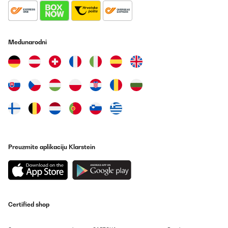
Prevedi
POTVRĐENI PREGLED
Međunarodni
02/12/2024
Goste de tudo, em particular da facilidade de gestão do
funcionamento, com uma eficácia fantástica. Só não dou as 5 *
pela dificuldade de ligar/desligar, se a superfície e o dedo não
estiverem super limpos e secos.
Usuario/a de amazon
Prevedi
Preuzmite aplikaciju Klarstein
POTVRĐENI PREGLED
04/11/2024
Reçu ce jour, donc pas encore branchée.Faire attention à la
couleur blanche qui est en réalité un blanc légèrement rosé.
Utilisateur d'Amazon
Certified shop
Prevedi