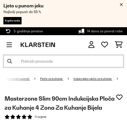
Ljeto u punom jeku
Najbolji popusti do 55 %
Kupite sada
3-godišnje jamstvo
14 dana za povrat robe
Kućanski aparati
Ploče za kuhanje
Indukcijske ploče za kuhanje
Masterzone Slim 90cm Indukcijska Ploča
za Kuhanje 4 Zona Za Kuhanje Bijela
11 ocjene