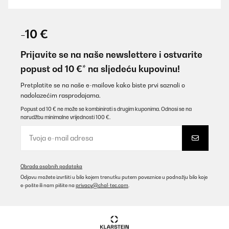
POTVRĐENI PREGLED
05/12/2025
-10 €
Cumple expectativas
Prijavite se na naše newslettere i ostvarite
Usuario/a de amazon
popust od 10 €* na sljedeću kupovinu!
Prevedi
Pretplatite se na naše e-mailove kako biste prvi saznali o
nadolazećim rasprodajama.
POTVRĐENI PREGLED
Popust od 10 € ne može se kombinirati s drugim kuponima. Odnosi se na
narudžbu minimalne vrijednosti 100 €.
13/10/2025
Plaque induction multizone reçue à la date indiquée dans un colis
impeccable avec un emballage excellent.A signaler que le joint est
déjà préinstallé sous la plaque, ce qui n'est pas précisé par
Klarstein dans son descriptif, dommage !Après 3 jours
Obrada osobnih podataka
d'utilisation, je trouve que toutes les commandes - simples -
fonctionnent très bien.Pour un tarif 4 x moins élevé que la plaque
Odjavu možete izvršiti u bilo kojem trenutku putem poveznice u podnožju bilo koje
induction précédente, d'une grande marque, je suis agréablement
e-pošte ili nam pišite na
privacy@chal-tec.com
.
surpris par ses capacités et sa facilité d'utilisation.J'ai déjà
acheté d'autres produits de cette marque et j'en suis satisfait,
pour des appareils que j'utilise depuis bientôt 10 ans.
Utilisateur d'Amazon