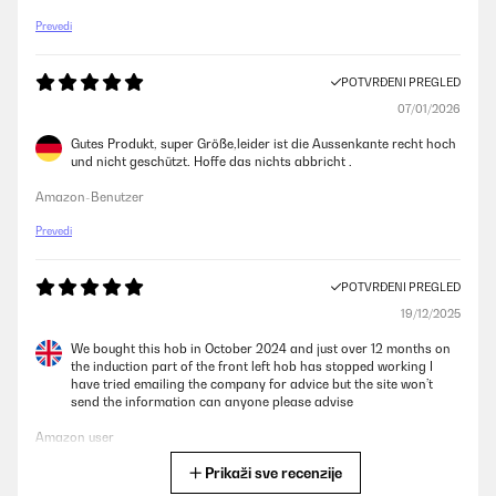
Prevedi
POTVRĐENI PREGLED
07/01/2026
Gutes Produkt, super Größe,leider ist die Aussenkante recht hoch
und nicht geschützt. Hoffe das nichts abbricht .
Amazon-Benutzer
Prevedi
POTVRĐENI PREGLED
19/12/2025
We bought this hob in October 2024 and just over 12 months on
the induction part of the front left hob has stopped working I
have tried emailing the company for advice but the site won’t
send the information can anyone please advise
Amazon user
Prikaži sve recenzije
Prevedi