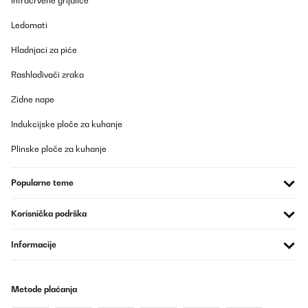
Infracrvene grijalice
Leistung und von der Verarbeitung. Es ist leicht zu transportieren,
unempfindlich im Gebrauch und funktioniert hervorragend. Sehr
Ledomati
empfehlenswert!
Amazon-Benutzer
Hladnjaci za piće
Prevedi
Rashlađivači zraka
Zidne nape
POTVRĐENI PREGLED
29/07/2025
Indukcijske ploče za kuhanje
Klappt alles super. Unser Herd für den Balkon, damit bei der Hitze
Plinske ploče za kuhanje
das Haus nicht noch wärmer wird. Künftig auch für den Urlaub.
Amazon-Benutzer
Popularne teme
Prevedi
Korisnička podrška
POTVRĐENI PREGLED
Informacije
24/07/2025
Klappt super.... man muss sich nur einfuchsen.
Metode plaćanja
Amazon-Benutzer