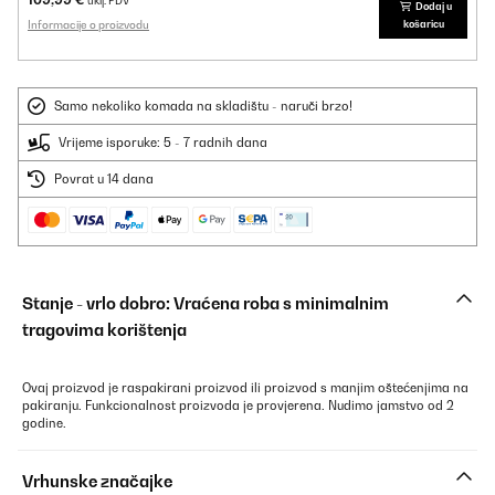
uklj. PDV
Dodaj u
Informacije o proizvodu
košaricu
Samo nekoliko komada na skladištu - naruči brzo!
Vrijeme isporuke: 5 - 7 radnih dana
Povrat u 14 dana
Stanje - vrlo dobro: Vraćena roba s minimalnim
tragovima korištenja
Ovaj proizvod je raspakirani proizvod ili proizvod s manjim oštećenjima na
pakiranju. Funkcionalnost proizvoda je provjerena. Nudimo jamstvo od 2
godine.
Vrhunske značajke