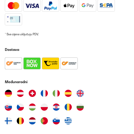
Prevedi
POTVRĐENI PREGLED
01/01/2025
* Sve cijene uključuju PDV.
Prodotto buono, spedizione veloce.
Dostava
Utente Amazon
Prevedi
POTVRĐENI PREGLED
Međunarodni
08/12/2024
Schnell und einfach zu bedienen
Amazon-Benutzer
Prevedi
POTVRĐENI PREGLED