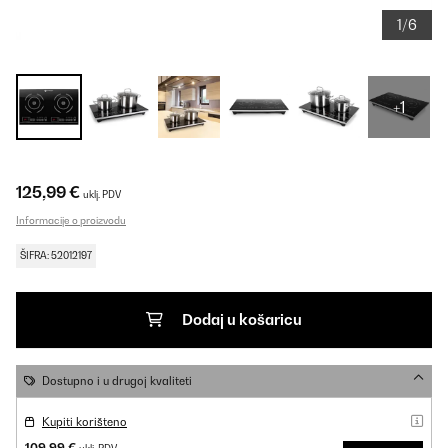
1/6
+1
125,99 €
uklj. PDV
Informacije o proizvodu
ŠIFRA: 52012197
Dodaj u košaricu
Dostupno i u drugoj kvaliteti
Kupiti korišteno
109,99 €