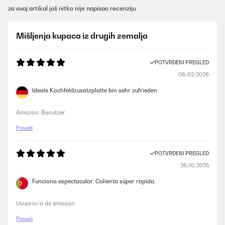
za ovaj artikal još nitko nije napisao recenziju
Mišljenja kupaca iz drugih zemalja
POTVRĐENI PREGLED
08/02/2026
Ideale Kochfeldzusatzplatte bin sehr zufrieden
Amazon-Benutzer
Prevedi
POTVRĐENI PREGLED
26/10/2025
Funciona espectacular. Calienta súper ràpida.
Usuario/a de amazon
Prevedi