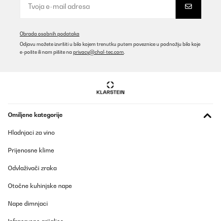
POTVRĐENI PREGLED
22/08/2025
Obrada osobnih podataka
Delivered safe and best,fastest and quality product.i give 5 stars
Odjavu možete izvršiti u bilo kojem trenutku putem poveznice u podnožju bilo koje
e-pošte ili nam pišite na
privacy@chal-tec.com
.
Amazon user
Prevedi
POTVRĐENI PREGLED
01/08/2025
Omiljene kategorije
tolles Gerät , Essen wird sehr schnell warm
Hladnjaci za vino
Amazon-Benutzer
Prijenosne klime
Prevedi
Odvlaživači zraka
Otočne kuhinjske nape
POTVRĐENI PREGLED
30/07/2025
Nape dimnjaci
Ein qualitativ hochwertiges Gerät. Ich bin begeistert von der