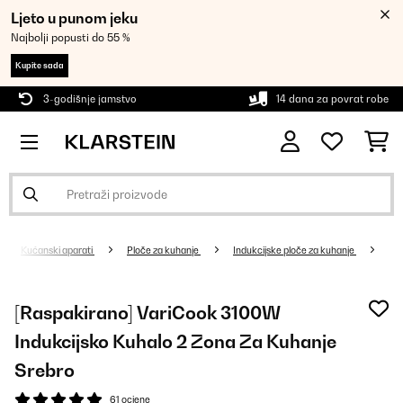
Ljeto u punom jeku
Najbolji popusti do 55 %
Kupite sada
3-godišnje jamstvo
14 dana za povrat robe
Kućanski aparati
Ploče za kuhanje
Indukcijske ploče za kuhanje
[Raspakirano] VariCook 3100W
Indukcijsko Kuhalo 2 Zona Za Kuhanje
Srebro
61 ocjene