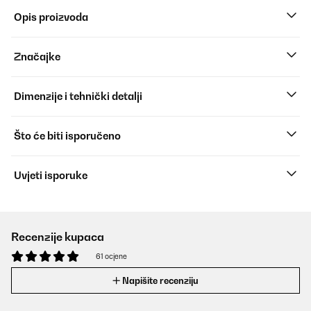
Opis proizvoda
Značajke
Dimenzije i tehnički detalji
Što će biti isporučeno
Uvjeti isporuke
Recenzije kupaca
61 ocjene
Napišite recenziju