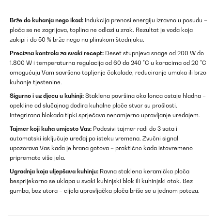
Brže do kuhanja nego ikad:
Indukcija prenosi energiju izravno u posudu –
ploča se ne zagrijava, toplina ne odlazi u zrak. Rezultat je voda koja
zakipi i do 50 % brže nego na plinskom štednjaku.
Precizna kontrola za svaki recept:
Deset stupnjeva snage od 200 W do
1.800 W i temperaturna regulacija od 60 do 240 °C u koracima od 20 °C
omogućuju Vam savršeno topljenje čokolade, reduciranje umaka ili brzo
kuhanje tjestenine.
Sigurno i uz djecu u kuhinji:
Staklena površina oko lonca ostaje hladna –
opekline od slučajnog dodira kuhalne ploče stvar su prošlosti.
Integrirana blokada tipki sprječava nenamjerno upravljanje uređajem.
Tajmer koji kuha umjesto Vas:
Podesivi tajmer radi do 3 sata i
automatski isključuje uređaj po isteku vremena. Zvučni signal
upozorava Vas kada je hrana gotova – praktično kada istovremeno
pripremate više jela.
Ugradnja koja uljepšava kuhinju:
Ravna staklena keramička ploča
besprijekorno se uklapa u svaki kuhinjski blok ili kuhinjski otok. Bez
gumba, bez utora – cijela upravljačka ploča briše se u jednom potezu.