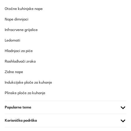
POTVRĐENI PREGLED
Otočne kuhinjske nape
15/01/2026
Parfait, mais pas très intuitif pour la partie induction. prix
Nape dimnjaci
imbattableDimensions d'encastrement 840x480x50 (ce n'est pas
précisé dans la description)
Infracrvene grijalice
Utilisateur d'Amazon
Ledomati
Prevedi
Hladnjaci za piće
Rashlađivači zraka
POTVRĐENI PREGLED
15/12/2025
Zidne nape
Ótima qualidadeFácil de utilizar
Indukcijske ploče za kuhanje
Usuário da Amazon
Plinske ploče za kuhanje
Prevedi
Popularne teme
POTVRĐENI PREGLED
Korisnička podrška
13/12/2025
Sehr Elegant!Zwei Möglichkeiten auf eine, ich bin sehr glücklich!