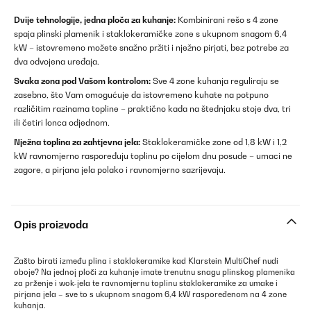
Dvije tehnologije, jedna ploča za kuhanje:
Kombinirani rešo s 4 zone
spaja plinski plamenik i staklokeramičke zone s ukupnom snagom 6,4
kW – istovremeno možete snažno pržiti i nježno pirjati, bez potrebe za
dva odvojena uređaja.
Svaka zona pod Vašom kontrolom:
Sve 4 zone kuhanja reguliraju se
zasebno, što Vam omogućuje da istovremeno kuhate na potpuno
različitim razinama topline – praktično kada na štednjaku stoje dva, tri
ili četiri lonca odjednom.
Nježna toplina za zahtjevna jela:
Staklokeramičke zone od 1,8 kW i 1,2
kW ravnomjerno raspoređuju toplinu po cijelom dnu posude – umaci ne
zagore, a pirjana jela polako i ravnomjerno sazrijevaju.
Opis proizvoda
Zašto birati između plina i staklokeramike kad Klarstein MultiChef nudi
oboje? Na jednoj ploči za kuhanje imate trenutnu snagu plinskog plamenika
za prženje i wok-jela te ravnomjernu toplinu staklokeramike za umake i
pirjana jela – sve to s ukupnom snagom 6,4 kW raspoređenom na 4 zone
kuhanja.