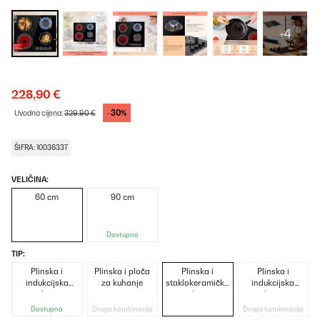
+4
228,90 €
-30%
Uvodna cijena:
329,90 €
ŠIFRA: 10036337
VELIČINA:
60 cm
90 cm
Dostupno
TIP:
Plinska i
Plinska i ploča
Plinska i
Plinska i
indukcijska
za kuhanje
staklokeramička
indukcijska
ploča
ploča
ploča s
rešetkom
Dostupno
Druga kombinacija
Druga kombinacija