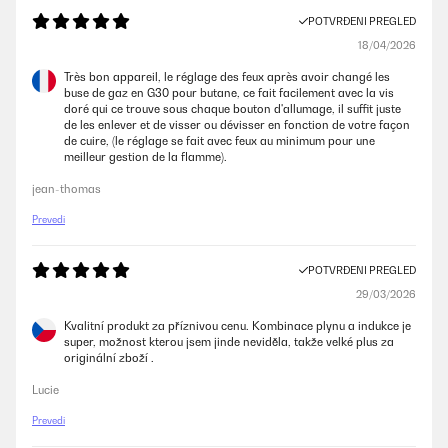
POTVRĐENI PREGLED
18/04/2026
Très bon appareil, le réglage des feux après avoir changé les
buse de gaz en G30 pour butane, ce fait facilement avec la vis
doré qui ce trouve sous chaque bouton d'allumage, il suffit juste
de les enlever et de visser ou dévisser en fonction de votre façon
de cuire, (le réglage se fait avec feux au minimum pour une
meilleur gestion de la flamme).
jean-thomas
Prevedi
POTVRĐENI PREGLED
29/03/2026
Kvalitní produkt za příznivou cenu. Kombinace plynu a indukce je
super, možnost kterou jsem jinde neviděla, takže velké plus za
originální zboží .
Lucie
Prevedi