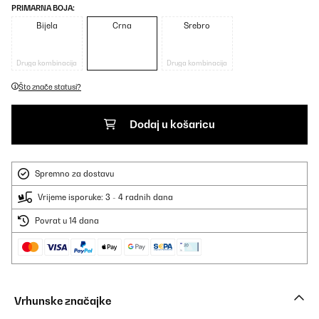
PRIMARNA BOJA:
Bijela
Crna
Srebro
Druga kombinacija
Druga kombinacija
Što znače statusi?
Dodaj u košaricu
Spremno za dostavu
Vrijeme isporuke: 3 - 4 radnih dana
Povrat u 14 dana
Vrhunske značajke