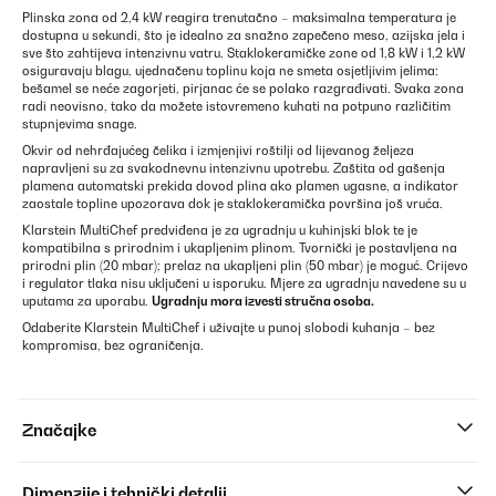
Plinska zona od 2,4 kW reagira trenutačno – maksimalna temperatura je
dostupna u sekundi, što je idealno za snažno zapečeno meso, azijska jela i
sve što zahtijeva intenzivnu vatru. Staklokeramičke zone od 1,8 kW i 1,2 kW
osiguravaju blagu, ujednačenu toplinu koja ne smeta osjetljivim jelima:
bešamel se neće zagorjeti, pirjanac će se polako razgrađivati. Svaka zona
radi neovisno, tako da možete istovremeno kuhati na potpuno različitim
stupnjevima snage.
Okvir od nehrđajućeg čelika i izmjenjivi roštilji od lijevanog željeza
napravljeni su za svakodnevnu intenzivnu upotrebu. Zaštita od gašenja
plamena automatski prekida dovod plina ako plamen ugasne, a indikator
zaostale topline upozorava dok je staklokeramička površina još vruća.
Klarstein MultiChef predviđena je za ugradnju u kuhinjski blok te je
kompatibilna s prirodnim i ukapljenim plinom. Tvornički je postavljena na
prirodni plin (20 mbar); prelaz na ukapljeni plin (50 mbar) je moguć. Crijevo
i regulator tlaka nisu uključeni u isporuku. Mjere za ugradnju navedene su u
uputama za uporabu.
Ugradnju mora izvesti stručna osoba.
Odaberite Klarstein MultiChef i uživajte u punoj slobodi kuhanja – bez
kompromisa, bez ograničenja.
Značajke
Dimenzije i tehnički detalji