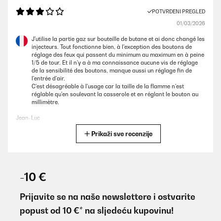
POTVRĐENI PREGLED
01/03/2026
J'utilise la partie gaz sur bouteille de butane et ai donc changé les
injecteurs. Tout fonctionne bien, à l'exception des boutons de
réglage des feux qui passent du minimum au maximum en à peine
1/5 de tour. Et il n'y a à ma connaissance aucune vis de réglage
de la sensibilité des boutons, manque aussi un réglage fin de
l'entrée d'air.
C'est désagréable à l'usage car la taille de la flamme n'est
réglable qu'en soulevant la casserole et en réglant le bouton au
millimètre.
Jean-Luc
Prikaži sve recenzije
Prevedi
POTVRĐENI PREGLED
13/02/2026
-10 €
Cet article est très beau mais tant qu'il n'a pas été posé il m'est
impossible de donner un avis. Ce que je ne manquerai pas de
Prijavite se na naše newslettere i ostvarite
faire quand je l'aurai utilisé .
popust od 10 €* na sljedeću kupovinu!
Utilisateur d'Amazon