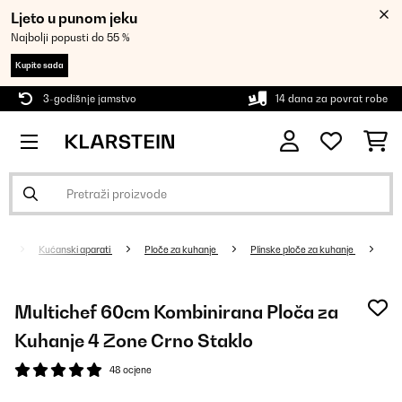
Ljeto u punom jeku
Najbolji popusti do 55 %
Kupite sada
3-godišnje jamstvo
14 dana za povrat robe
Kućanski aparati
Ploče za kuhanje
Plinske ploče za kuhanje
Multichef 60cm Kombinirana Ploča za
Kuhanje 4 Zone Crno Staklo
48 ocjene