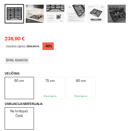
+1
236,90 €
-40%
Uvodna cijena:
399,90 €
ŠIFRA: 10046700
VELIČINA:
60 cm
75 cm
90 cm
Dostupno
Dostupno
VARIJACIJA MATERIJALA:
Ne hrđajući
Čelik