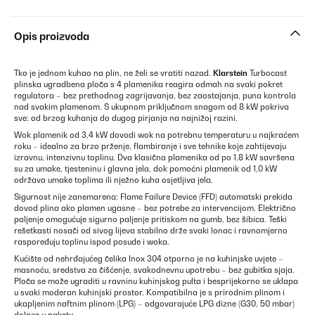
Opis proizvoda
Tko je jednom kuhao na plin, ne želi se vratiti nazad.
Klarstein
Turbocast
plinska ugradbena ploča s 4 plamenika reagira odmah na svaki pokret
regulatora – bez prethodnog zagrijavanja, bez zaostajanja, puna kontrola
nad svakim plamenom. S ukupnom priključnom snagom od 8 kW pokriva
sve: od brzog kuhanja do dugog pirjanja na najnižoj razini.
Wok plamenik od 3,4 kW dovodi wok na potrebnu temperaturu u najkraćem
roku – idealno za brzo prženje, flambiranje i sve tehnike koje zahtijevaju
izravnu, intenzivnu toplinu. Dva klasična plamenika od po 1,8 kW savršena
su za umake, tjesteninu i glavna jela, dok pomoćni plamenik od 1,0 kW
održava umake toplima ili nježno kuha osjetljiva jela.
Sigurnost nije zanemarena: Flame Failure Device (FFD) automatski prekida
dovod plina ako plamen ugasne – bez potrebe za intervencijom. Električno
paljenje omogućuje sigurno paljenje pritiskom na gumb, bez šibica. Teški
rešetkasti nosači od sivog lijeva stabilno drže svaki lonac i ravnomjerno
raspoređuju toplinu ispod posude i woka.
Kućište od nehrđajućeg čelika Inox 304 otporno je na kuhinjske uvjete –
masnoću, sredstva za čišćenje, svakodnevnu upotrebu – bez gubitka sjaja.
Ploča se može ugraditi u ravninu kuhinjskog pulta i besprijekorno se uklapa
u svaki moderan kuhinjski prostor. Kompatibilna je s prirodnim plinom i
ukapljenim naftnim plinom (LPG) – odgovarajuće LPG dizne (G30, 50 mbar)