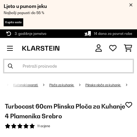
Ljeto u punom jeku
Najbolji popusti do 55 %
Kupite sada
3-godišnje jamstvo
14 dana za povrat robe
Kućanski aparati
Ploče za kuhanje
Plinske ploče za kuhanje
Turbocast 60cm Plinska Ploča za Kuhanje
4 Plamenika Srebro
11 ocjene