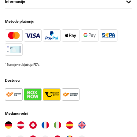
Informacije
POTVRĐENI PREGLED
30/10/2025
Metode plaćanja
Ist een tolles Teil, großes Feld 90cm,nur der Schablone fur dem
Ausschnitt ist etwas zu groß ungefähr 0,5 cm würde ihm ohne
Bedenken wieder kaufen
Amazon-Benutzer
Prevedi
* Sve cijene uključuju PDV.
POTVRĐENI PREGLED
23/10/2025
Dostava
Quien busca estilo industrial con buena elegancia es un
acierto.Para mi cumple todas las expectativas que se puede pedir
de una placa de gas,buenos fuegos(desde mas pequeño para
cafetera pequeña a mas grande para ollas de buen
tamaño,wok,puchero,fácil de limpiar, y buen manejó.Las parillas
Međunarodni
son de hierro fundido,se limpian fácil.Para mi un 10.
Usuario/a de amazon
Prevedi