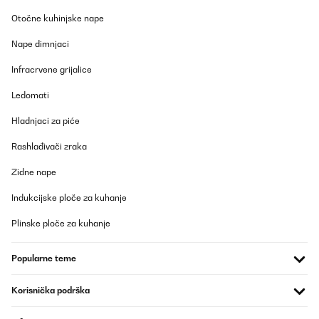
POTVRĐENI PREGLED
Otočne kuhinjske nape
18/12/2025
Nape dimnjaci
Doska ako výrobok celkom kvalitný a funkčný. Ale veľký problém
som mal, že v príslušenstve k plynovej doske nebolo 90° koleno
Infracrvene grijalice
pre prívod plynu. Koleno je špeciálne (musí mať osadenie s
tesnením) - na SK som ho nikde nezohnal a hadice s kolenami
Ledomati
nemajú takéto osadenie na gumičku.
Ďalej tesnenie medzi plynovou doskou a pracovnou je slabé -
Hladnjaci za piće
nedostačujúce.
Martin
Rashlađivači zraka
Martin
Zidne nape
Prevedi
Indukcijske ploče za kuhanje
POTVRĐENI PREGLED
Plinske ploče za kuhanje
16/11/2025
Super verarbeitung alles top
Popularne teme
Amazon-Benutzer
Korisnička podrška
Prevedi