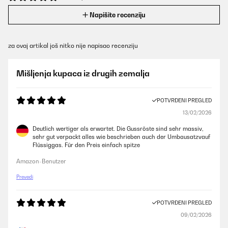
Napišite recenziju
za ovaj artikal još nitko nije napisao recenziju
Mišljenja kupaca iz drugih zemalja
POTVRĐENI PREGLED
13/02/2026
Deutlich wertiger als erwartet. Die Gussröste sind sehr massiv,
sehr gut verpackt alles wie beschrieben auch der Umbausatzvauf
Flüssiggas. Für den Preis einfach spitze
Amazon-Benutzer
Prevedi
POTVRĐENI PREGLED
09/02/2026