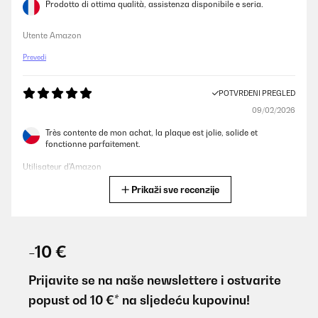
Prodotto di ottima qualità, assistenza disponibile e seria.
Utente Amazon
Prevedi
POTVRĐENI PREGLED
09/02/2026
Très contente de mon achat, la plaque est jolie, solide et
fonctionne parfaitement.
Utilisateur d'Amazon
Prikaži sve recenzije
Prevedi
POTVRĐENI PREGLED
04/01/2026
-10 €
Very happy with my Gas Hob.
Prijavite se na naše newslettere i ostvarite
Amazon user
popust od 10 €* na sljedeću kupovinu!
Prevedi