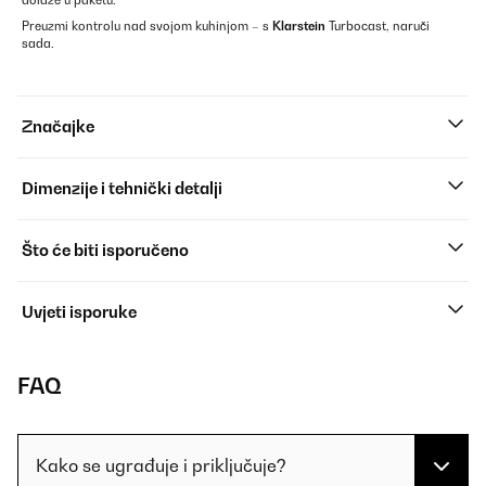
dolaze u paketu.
Preuzmi kontrolu nad svojom kuhinjom – s
Klarstein
Turbocast, naruči
sada.
Značajke
Dimenzije i tehnički detalji
Što će biti isporučeno
Uvjeti isporuke
FAQ
Kako se ugrađuje i priključuje?