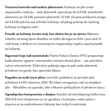
Trenutna kontrola nad svakim plamenom:
Kuhanje na plin znači
neposrednu reakciju – wok plamenik isporučuje do 3,4 kW, standardni
plamenici po 1,8 kW, pomoćni plamenik 1,0 kW. Ukupna priključna snaga
od 3,4 kW pokriva sve tehnike kuhanja, od jakog prženja do nježnog
kuhanja na laganoj vatri.
Posuđe za kuhanje čvrsto stoji, bez obzira što je na njemu:
Masivne
rešetke od sivog lijeva dovoljno su teške da sigurno drže i puni wok ili
mali lonac s drškom te ravnomjerno raspoređuju toplinu ispod posuđa
za kuhanje.
Sigurnost koja radi automatski:
Flame Failure Device (FFD) prepoznaje
kada plamen ugasne i samostalno zatvara dovod plina – nije potrebno
ručno intervenirati. Električno paljenje sigurno pali svaki plamenik
pritiskom na gumb, bez upotrebe šibica.
Pogodno za svaki izvor plina:
tvornički podešeno za prirodni plin;
priložene 4 LPG mlaznice (G30, 50 mbar) omogućuju rad na ukapljeni
plin – fleksibilno za uporabu, bilo s fiksnim priključkom ili plinskom bocu.
Ugradnja bez kompromisa u dizajnu:
Kućište od nehrđajućeg čelika Inox
304 (0,6 mm) dizajnirano je za ugradnju u kuhinjsku radnu ploču i
otporno je na svakodnevno čišćenje bez mrlja ili matiranja.