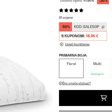
-20%
Uvodna cijena:
47,90 €
61 ocjene
-50%
KOD:
SALE50P
S KUPONOM:
18,95 €
Uvjeti korištenja
PRIMARNA BOJA:
Floral
Multi
Dostupno
Što znače statusi?