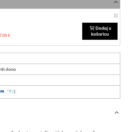
Dodaj u
košaricu
17,00 €
dnih dana