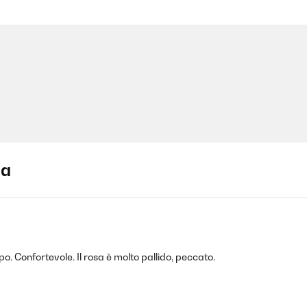
ja
o. Confortevole. Il rosa è molto pallido, peccato.