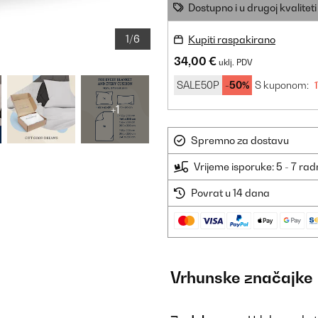
Dostupno i u drugoj kvaliteti
1/6
Kupiti raspakirano
34,00 €
uklj. PDV
SALE50P
-50%
S kuponom:
+1
Spremno za dostavu
Vrijeme isporuke: 5 - 7 ra
Povrat u 14 dana
Vrhunske značajke