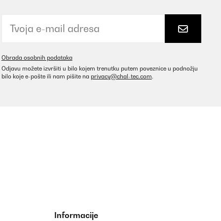
Prevedi
Obrada osobnih podataka
Odjavu možete izvršiti u bilo kojem trenutku putem poveznice u podnožju
bilo koje e-pošte ili nam pišite na
privacy@chal-tec.com
.
eug eine gute Qualitätsanmutung. Wie immer sehr schneller
Prevedi
 tolles Material.
Informacije