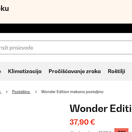
eku
e
Klimatizacija
Pročišćavanje zraka
Roštilji
a
Posteljina
Wonder Edition mekana posteljina
Wonder Editi
37,90 €