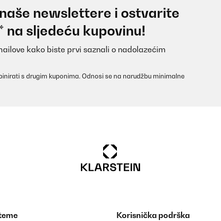
 naše newslettere i ostvarite
* na sljedeću kupovinu!
mailove kako biste prvi saznali o nadolazećim
inirati s drugim kuponima. Odnosi se na narudžbu minimalne
 für den Preis sehr gut. Reißverschlüsse mit Metall geben dem Bettz
stert. Werde noch welche in einer anderen Farbe bestellen. Und ganz
 teme
Korisnička podrška