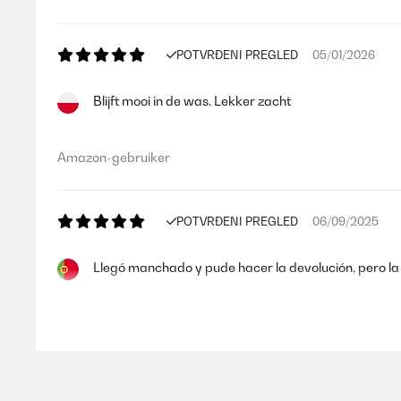
POTVRĐENI PREGLED
05/01/2026
Blijft mooi in de was. Lekker zacht
Amazon-gebruiker
POTVRĐENI PREGLED
06/09/2025
Llegó manchado y pude hacer la devolución, pero la 
Usuario/a de amazon
POTVRĐENI PREGLED
07/08/2025