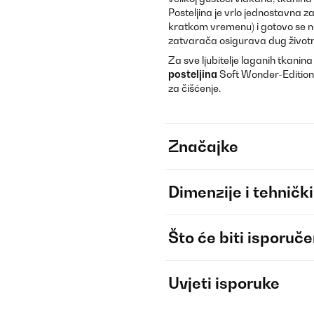
Posteljina je vrlo jednostavna z
kratkom vremenu) i gotovo se ne
zatvarača osigurava dug životni
Za sve ljubitelje laganih tkani
posteljina
Soft Wonder-Edition
za čišćenje.
Značajke
Dimenzije i tehnički
Što će biti isporuč
Uvjeti isporuke