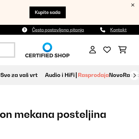
Kupite sada
Često postavljana pitanja
Kontakt
Sve za vaš vrt
Audio i HiFi
Rasprodaja
Novo
Raspa
on mekana posteljina