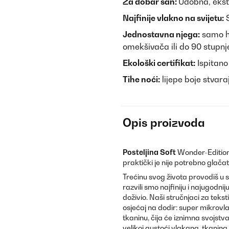
Za dobar san:
Udobna, ekstr
Najfinije vlakno na svijetu:
S
Jednostavna njega:
samo hi
omekšivača ili do 90 stupnj
Ekološki certifikat:
Ispitano
Tihe noći:
lijepe boje stvar
Opis proizvoda
Posteljina Soft
Wonder-Edition
praktički je nije potrebno glačati
Trećinu svog života provodiš u
razvili smo najfiniju i najugodnij
doživio. Naši stručnjaci za tekst
osjećaj na dodir: super mikrovla
tkaninu, čija će iznimna svojstva
velikoj gustoći vlakana, tkanina