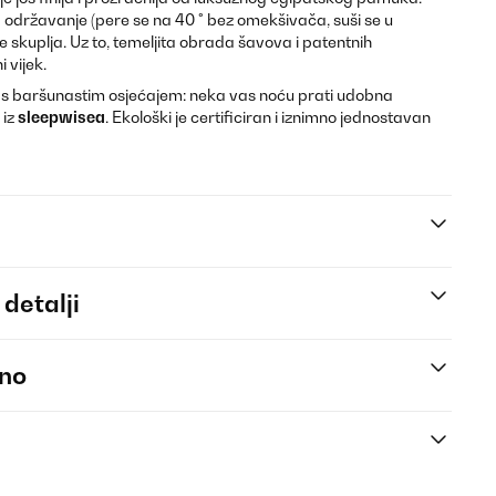
a održavanje (pere se na 40 ° bez omekšivača, suši se u
 skuplja. Uz to, temeljita obrada šavova i patentnih
 vijek.
na s baršunastim osjećajem: neka vas noću prati udobna
 iz
sleepwisea
. Ekološki je certificiran i iznimno jednostavan
 detalji
eno