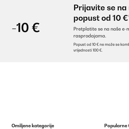
Prijavite se na
Super qualité, légère et douce
popust od 10 €
-10 €
Pretplatite se na naše e-
Utilisateur d'Amazon
rasprodajama.
Popust od 10 € ne može se komb
POTVRĐENI PREGLED
10/07/2025
vrijednosti 100 €.
Gutes und angenehmes Feeling. Die Verarbeitung ist
Versand. Ich kann dieses Produkt empfehlen.
Amazon-Benutzer
POTVRĐENI PREGLED
07/05/2025
Perfekt, superschön und so schön weich.Ich bin begei
Omiljene kategorije
Popularne