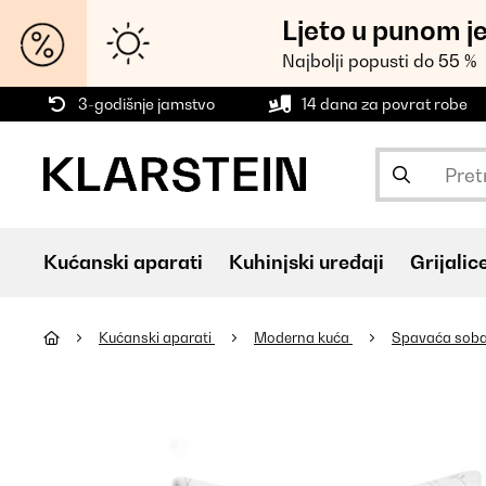
Ljeto u punom j
Najbolji popusti do 55 %
3-godišnje jamstvo
14 dana za povrat robe
Kućanski aparati
Kuhinjski uređaji
Grijalic
Kućanski aparati
Moderna kuća
Spavaća sob