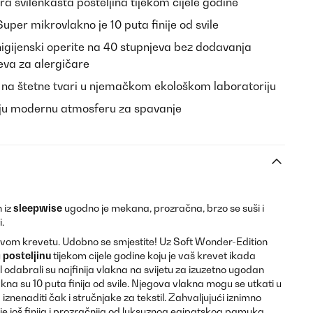
a svilenkasta posteljina tijekom cijele godine
uper mikrovlakno je 10 puta finije od svile
gijenski operite na 40 stupnjeva bez dodavanja
eva za alergičare
 na štetne tvari u njemačkom ekološkom laboratoriju
aju modernu atmosferu za spavanje
 iz
sleepwise
ugodno je mekana, prozračna, brzo se suši i
.
 svom krevetu. Udobno se smjestite! Uz Soft Wonder-Edition
u
posteljinu
tijekom cijele godine koju je vaš krevet ikada
il odabrali su najfinija vlakna na svijetu za izuzetno ugodan
kna su 10 puta finija od svile. Njegova vlakna mogu se utkati u
 iznenaditi čak i stručnjake za tekstil. Zahvaljujući iznimno
 je još finija i prozračnija od luksuznog egipatskog pamuka.